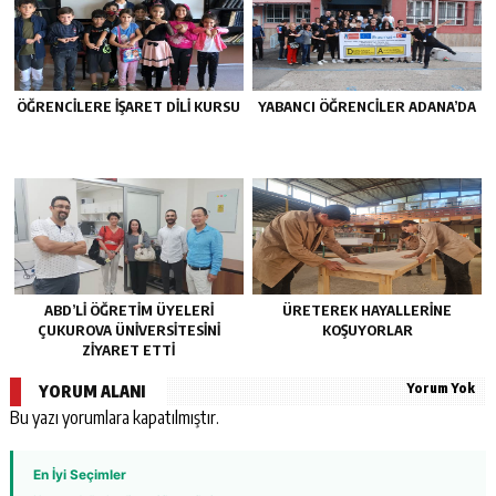
ÖĞRENCİLERE İŞARET DİLİ KURSU
YABANCI ÖĞRENCİLER ADANA’DA
ABD’Lİ ÖĞRETİM ÜYELERİ
ÜRETEREK HAYALLERİNE
ÇUKUROVA ÜNİVERSİTESİNİ
KOŞUYORLAR
ZİYARET ETTİ
Yorum Yok
YORUM ALANI
Bu yazı yorumlara kapatılmıştır.
En İyi Seçimler