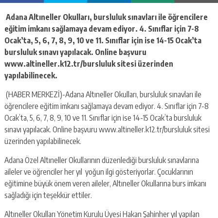
escort
-
Adana Altıneller Okulları, bursluluk sınavları ile öğrencilere
kartal
eğitim imkanı sağlamaya devam ediyor. 4. Sınıflar için 7-8
escort
-
Ocak’ta, 5, 6, 7, 8, 9, 10 ve 11. Sınıflar için ise 14-15 Ocak’ta
maltepe
bursluluk sınavı yapılacak. Online başvuru
escort
www.altineller.k12.tr/bursluluk sitesi üzerinden
yapılabilinecek.
(HABER MERKEZİ)-Adana Altıneller Okulları, bursluluk sınavları ile
öğrencilere eğitim imkanı sağlamaya devam ediyor. 4. Sınıflar için 7-8
Ocak’ta, 5, 6, 7, 8, 9, 10 ve 11. Sınıflar için ise 14-15 Ocak’ta bursluluk
sınavı yapılacak. Online başvuru www.altineller.k12.tr/bursluluk sitesi
üzerinden yapılabilinecek.
Adana Özel Altıneller Okullarının düzenlediği bursluluk sınavlarına
aileler ve öğrenciler her yıl yoğun ilgi gösteriyorlar. Çocuklarının
eğitimine büyük önem veren aileler, Altıneller Okullarına burs imkanı
sağladığı için teşekkür ettiler.
Altıneller Okulları Yönetim Kurulu Üyesi Hakan Şahinher yıl yapılan