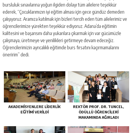
bursluluk sınavlarına yoğun ilgiden dolayı tüm ailelere teşekkür
ederek, “Çocuklarımızın iyi eğitim alması için gece gündüz demeden
çalışıyoruz. Aramıza katılmak için bizleri tercih eden tüm ailelerimiz ve
öğrencilerimize yürekten teşekkür ediyoruz. Adana’da eğitimin
kalitesini ve başarısını daha yukarılara çıkarmak için var gücümüzle
çalışmaya, üretmeye ve yenilikleri getirmeye devam edeceğiz.
Öğrencilerimizin ayrıcalıklı eğitimde burs fırsatını kaçırmamalarını
öneririm” dedi.
AKADEMİSYENLERE LİDERLİK
REKTÖR PROF. DR. TUNCEL,
EĞİTİMİ VERİLDİ
ÖDÜLLÜ ÖĞRENCİLERİ
MAKAMINDA AĞIRLADI