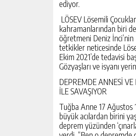
ediyor.
LÖSEV Lösemili Çocuklar
kahramanlarından biri de 
öğretmeni Deniz İnci’nin h
tetkikler neticesinde Lö
Ekim 2021’de tedavisi ba
Gözyaşları ve isyanı yeri
DEPREMDE ANNESİ VE K
İLE SAVAŞIYOR
Tuğba Anne 17 Ağustos 
büyük acılardan birini ya
deprem yüzünden ‘çınarla
verdi. “Ben o depremde ç