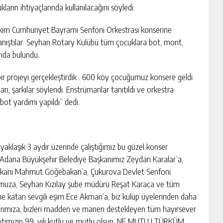
ın ihtiyaçlarında kullanılacağını söyledi.
kim Cumhuriyet Bayramı Senfoni Orkestrası konserine
 tanıştılar. Seyhan Rotary Kulübü tüm çocuklara bot, mont,
ında bulundu.
r projeyi gerçekleştirdik . 600 köy çocuğumuz konsere geldi
arı, şarkılar söylendi. Enstrümanlar tanıtıldı ve orkestra
bot yardımı yapıldı” dedi.
klaşık 3 aydır üzerinde çalıştığımız bu güzel konser
 Adana Büyükşehir Belediye Başkanımız Zeydan Karalar’a,
 başkanı Mahmut Göğebakan’a, Çukurova Devlet Senfoni
oromuza, Seyhan Kızılay şube müdürü Reşat Karaca ve tüm
üne katan sevgili eşim Ece Akman’a, biz kulüp üyelerinden daha
arımıza, bizleri madden ve manen destekleyen tüm hayırsever
etimizin 99. yılı kutlu ve mutlu olsun. NE MUTLU TÜRKÜM