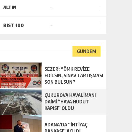
-
ALTIN
-
-
-
BIST 100
-
-
GÜNDEM
SEZER: “ÖMK REVİZE
EDİLSİN, SINAV TARTIŞMASI
SON BULSUN”
ÇUKUROVA HAVALİMANI
DAİMİ “HAVA HUDUT
KAPISI” OLDU
ADANA’DA “İHTİYAÇ
BANKASI” AÇILDI