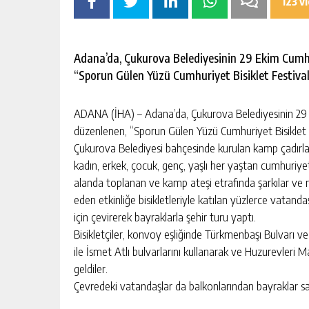
123 v
BAHÇE’DE 2 KATLI BİNA MAHKEM
SATILIK
GÜNLÜK HABER AKIŞI
Adana’da, Çukurova Belediyesinin 29 Ekim Cumh
“Sporun Gülen Yüzü Cumhuriyet Bisiklet Festivali
ADANA (İHA) – Adana’da, Çukurova Belediyesinin 29
düzenlenen, “Sporun Gülen Yüzü Cumhuriyet Bisiklet Fe
Çukurova Belediyesi bahçesinde kurulan kamp çadırlar
kadın, erkek, çocuk, genç, yaşlı her yaştan cumhuriyet
alanda toplanan ve kamp ateşi etrafında şarkılar ve
eden etkinliğe bisikletleriyle katılan yüzlerce vatand
için çevirerek bayraklarla şehir turu yaptı.
Bisikletçiler, konvoy eşliğinde Türkmenbaşı Bulvarı v
ile İsmet Atlı bulvarlarını kullanarak ve Huzurevleri
geldiler.
Çevredeki vatandaşlar da balkonlarından bayraklar sal