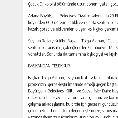
Çocuk Onkolojisi bölümünde uzun dönem yatan çocuklar
Adana Büyükşehir Belediyesi Tiyatro salonunda 29 E
köylerden 600 öğrenci katıldı ve ilk defa senfoni ile
kazak, çorap ve eldivenden oluşan kışlık giysi yardım
Seyhan Rotary Kulübü Başkanı Tolga Akman, “Ciddi bi
senfoni ile tanıştılar, çok eğlendiler. Cumhuriyet Marşl
yönettiler. Sonunda da tamamına kışlık giysi ve kışlık 
BAŞKANDAN TEŞEKKÜR
Başkan Tolga Akman, “Seyhan Rotary Kulübü olarak ya
projemizin gerçekleştirilmesinde emeği geçen başta
Büyükşehir Belediyesi Kültür ve Sosyal İşler Daire
orkestrası şefi Eray İnal’a tüm sanatçılarımız ve k
çalışma arkadaşlarına, bu proje için gecesini gündüz
çok emek sarf eden tüm değerli eşlerimize, sponsorl
vatandaşlarımıza şükranlarımı sunuyorum. Cumhuriy