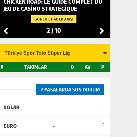
CHICKEN ROAD: LE GUIDE COMPLET DU
FOWL R
JEU DE CASINO STRATÉGIQUE
TACTIC
CHANGI
GÜNLÜK HABER AKIŞI
2
/
10
#
TAKIMLAR
O
AV
P
PİYASALARDA SON DURUM
-
DOLAR
-
-
-
EURO
-
-