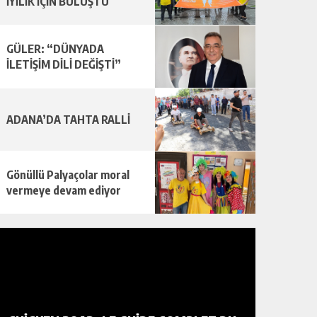
İYİLİK İÇİN BULUŞTU
GÜLER: “DÜNYADA
İLETİŞİM DİLİ DEĞİŞTİ”
ADANA’DA TAHTA RALLİ
Gönüllü Palyaçolar moral
vermeye devam ediyor