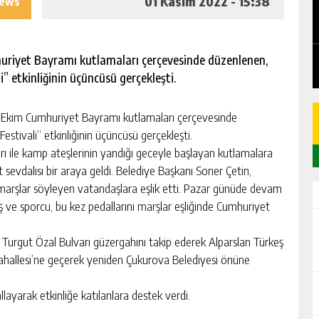
01 Kasım 2022 - 15:38
iews
EDEN
CHICKEN ROAD: LE MANUEL COMPLET
DU GAME DE CASINO TACTIQUE
GÜNLÜK HABER AKIŞI
uriyet Bayramı kutlamaları çerçevesinde düzenlenen,
” etkinliğinin üçüncüsü gerçekleşti.
 Ekim Cumhuriyet Bayramı kutlamaları çerçevesinde
stivali” etkinliğinin üçüncüsü gerçekleşti.
ı ile kamp ateşlerinin yandığı geceyle başlayan kutlamalara
 sevdalısı bir araya geldi. Belediye Başkanı Soner Çetin,
 marşlar söyleyen vatandaşlara eşlik etti. Pazar günüde devam
aş ve sporcu, bu kez pedallarını marşlar eşliğinde Cumhuriyet
e Turgut Özal Bulvarı güzergahını takip ederek Alparslan Türkeş
 Mahallesi’ne geçerek yeniden Çukurova Belediyesi önüne
layarak etkinliğe katılanlara destek verdi.