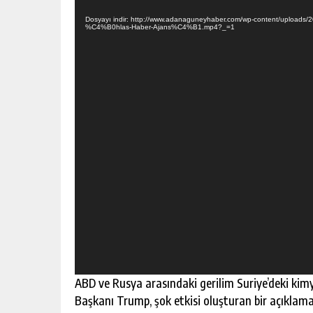
escort
oynatıcı
-
Dosyayı indir: http://www.adanaguneyhaber.com/wp-content/uploa
kartal
%C4%B0hlas-Haber-Ajans%C4%B1.mp4?_=1
escort
-
maltepe
escort
ABD ve Rusya arasındaki gerilim Suriye’deki kimy
Başkanı Trump, şok etkisi oluşturan bir açıklama