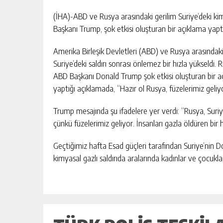
MERSİN ERDEMLİ ‘DE 639 M² ARS
İCRADAN SATILIK
(İHA)-ABD ve Rusya arasındaki gerilim Suriye’deki ki
Başkanı Trump, şok etkisi oluşturan bir açıklama yaptı
GÜNLÜK HABER AKIŞI
Amerika Birleşik Devletleri (ABD) ve Rusya arasındak
Suriye’deki saldırı sonrası önlemez bir hızla yükseld
ABD Başkanı Donald Trump şok etkisi oluşturan bir a
yaptığı açıklamada, “Hazır ol Rusya, füzelerimiz geliy
Trump mesajında şu ifadelere yer verdi: “Rusya, Suriye
çünkü füzelerimiz geliyor. İnsanları gazla öldüren bir
Geçtiğimiz hafta Esad güçleri tarafından Suriye’nin 
kimyasal gazlı saldırıda aralarında kadınlar ve çocukl