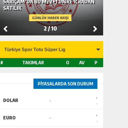
SARIÇAM’DA 80 M² 2+1 DAİRE İCRADAN
SEYHAN’
SATILIK
SATILIK
GÜNLÜK HABER AKIŞI
2
/
10
#
TAKIMLAR
O
AV
P
PİYASALARDA SON DURUM
-
DOLAR
-
-
-
EURO
-
-