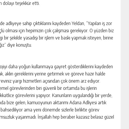
 dolayı teşekkür etti.
lde adliyeye sahip çıktıklarını kaydeden Yeldan, “Yapılan iş zor
üçlü olması için hepimizin çok çalışması gerekiyor. O yüzden biz
 bir şekilde yasadışı bir işlem ve baskı yapmak isteyen, birine
iz” diye konuştu.
nolojiyi daha yoğun kullanmaya gayret gösterdiklerini kaydeden
k, aklın gereklerini yerine getirmek ve göreve hazır halde
eviniz yargı hizmetleri açısından çok önem arz ediyor.
emel görevlerinden biri güvenli bir ortamda bu işlerin
kkatlice görevlerini yapıyor. Kanunların uygulandığı bir yerde,
u anda bize gelen, kamuoyunun aktarımı Adana Adliyesi artık
n bahsediliyor ama yeni dönemde sizlerle birlikte görev
umsuzluk yaşanmadı. İnşallah hep beraber kazasız belasız güzel