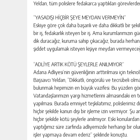
Yeldan, tüm polislere fedakarca yaptıkları görevlerden
“YASADIŞI HİÇBİR ŞEYE MEYDAN VERMEYİN”
Eskiye göre çok daha başarılı ve daha dikkatli bir şeki
bir iş, fedakarlık isteyen bir iş. Ama kurumlarımızın g
dik duracağız, kuruma sahip çıkacağız, burada herhangi
şiddet uygulamak isteyen kişiye meydan vermeyeceğ
“ADLİYE ARTIK KÖTÜ ŞEYLERLE ANILMIYOR”
Adana Adliyesi’nin güvenliğinin arttırılması için tek
Başsavcı Yeldan, “Dikkatli, öngörülü ve tecrübeli olma
bulunmak hepimizin en büyük vazifesi. Bu yüzden gör
Vatandaşlarımızın yargı hizmetlerini almasındaki en t
yapılması. Burada emniyet teşkilatımız, polislerimiz di
hiçbir şekilde kanun dışı bir işleme izin vermiyor. Ş
hiçbir şekilde kötü şeylerle anılmıyor. Eski konularda
yaptığımız süre zarfında adliyemizde herhangi bir ol
işler yapmaya devam ederiz” şeklinde konuştu.