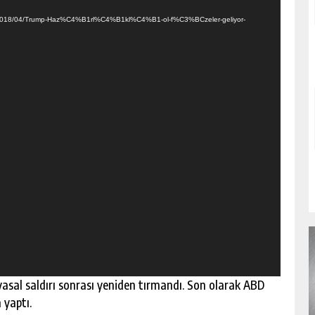
ds/2018/04/Trump-Haz%C4%B1rl%C4%B1kl%C4%B1-ol-f%C3%BCzeler-geliyor-
asal saldırı sonrası yeniden tırmandı. Son olarak ABD
 yaptı.