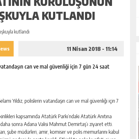
LATININ KURULUŞUNUN
OŞKUYLA KUTLANDI
11 Nisan 2018 - 11:14
iews
vatandaşın can ve mal güvenliği için 7 gün 24 saat
Yıldız, polislerin vatandaşın can ve mal güvenliği için 7
tkinlikleri kapsamında Atatürk Parkı’ndaki Atatürk Anıtına
daha sonra Adana Valisi Mahmut Demirtaş’ı ziyaret etti.
ı, şube müdürleri, amir, komiser ve polis memurlarını kabul