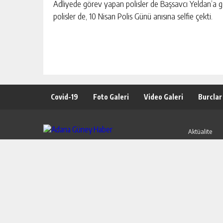
Adliyede görev yapan polisler de Başsavcı Yeldan’a gös
polisler de, 10 Nisan Polis Günü anısına selfie çekti.
Covid-19
Foto Galeri
Video Galeri
Burclar
Aktüalite
Foto Galeri
Röportajlar
Video Galeri