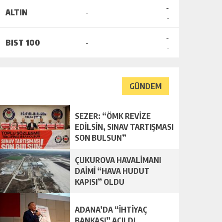
-
ALTIN
-
-
-
BIST 100
-
-
GÜNDEM
SEZER: “ÖMK REVİZE
EDİLSİN, SINAV TARTIŞMASI
SON BULSUN”
ÇUKUROVA HAVALİMANI
DAİMİ “HAVA HUDUT
KAPISI” OLDU
ADANA’DA “İHTİYAÇ
BANKASI” AÇILDI