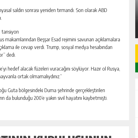
A
SARIÇAM’DA 87 M² 2+1 DAİRE İCRADAN
SATILIK
myasal saldırı sonrası yeniden tırmandı. Son olarak ABD
.
GÜNLÜK HABER AKIŞI
i tansiyon
i. Rus makamlarından Beşşar Esad rejimini savunan açıklamalara
çıklama ile cevap verdi. Trump, sosyal medya hesabından
or” dedi.
’yi hedef alacak füzeleri vuracağını söylüyor. Hazır ol Rusya,
 hayvanla ortak olmamalıydınız.”
Doğu Guta bölgesindeki Duma şehrinde gerçekleştirilen
arın da bulunduğu 200’e yakın sivil hayatını kaybetmişti.