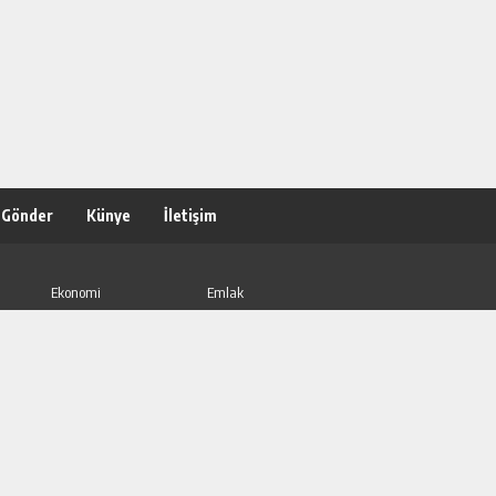
 Gönder
Künye
İletişim
Ekonomi
Emlak
Magazin
Otomotiv
Teknoloji
Ulusal