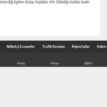
terdiği ilgiden dolayı teşekkür etti. Etkinliğe katılan kadın
Nöbetçi Eczaneler
Trafik Durumu
Röportajlar
Haber
Asayiş
Dünya
Eğitim
Gündem
Adana
KültürSanat
Sağlık
Siyaset
Spor
Yaşam