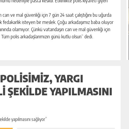
ümü nedeniyle pasta kesildi. Etkinlikte polis kıyafeti giyen
 can ve mal güvenliği için 7 gün 24 saat çalıştığını bu uğurda
çok fedakarlık isteyen bir meslek. Çoğu arkadaşımız baba oluyor
anında olamıyor. Çünkü vatandaşın can ve mal güvenliği için
z. Tüm polis arkadaşlarımızın günü kutlu olsun” dedi.
POLISIMIZ, YARGI
I ŞEKILDE YAPILMASINI