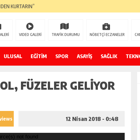
NDEN KURTARIN”
CANAVARI YEDİ
LMAZ”
ALERİ
VIDEO GALERİ
TRAFİK DURUMU
NÖBETÇİ ECZANELER
CA
A ÇEVİRİYOR
ZIN YENİ GÖZDESİ OLACAK”
ULUSAL
EĞİTİM
SPOR
ASAYİŞ
SAĞLIK
TEKN
 AÇILDI
 OL, FÜZELER GELIYOR
PATILMAYACAĞINI KAMUOYUNA AÇIKLAYIN”
NDE DURMAYA DAVET EDİYORUZ”
ÖDÜLÜ”
12 Nisan 2018 - 0:48
 views
urce(s) not found