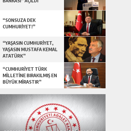
BANKASI” AÇILDI
“SONSUZA DEK
CUMHURİYET!”
“YAŞASIN CUMHURİYET,
YAŞASIN MUSTAFA KEMAL
ATATÜRK”
“CUMHURİYET TÜRK
MİLLETİNE BIRAKILMIŞ EN
BÜYÜK MİRASTIR”