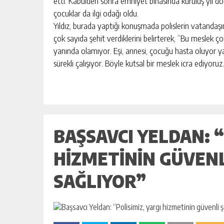
etti. Kabulden sonra emniyet binasında kuruluş yıl dön
çocuklar da ilgi odağı oldu.
Yıldız, burada yaptığı konuşmada polislerin vatandaşın
çok sayıda şehit verdiklerini belirterek, “Bu meslek 
yanında olamıyor. Eşi, annesi, çocuğu hasta oluyor y
sürekli çalışıyor. Böyle kutsal bir meslek icra ediyoru
BAŞSAVCI YELDAN: “
HIZMETININ GÜVENL
SAĞLIYOR”