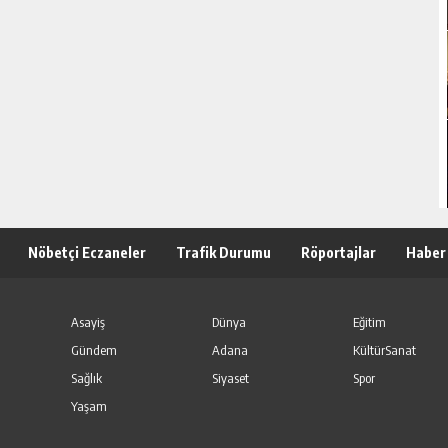
Nöbetçi Eczaneler
Trafik Durumu
Röportajlar
Haber
Asayiş
Dünya
Eğitim
Gündem
Adana
KültürSanat
Sağlık
Siyaset
Spor
Yaşam