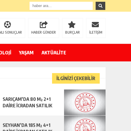
NLI SONUÇLAR
HABER GÖNDER
BURÇLAR
İLETİŞİM
OLOJİ
YAŞAM
AKTÜALİTE
İLGİNİZİ ÇEKEBİLİR
SARIÇAM’DA 80 M² 2+1
DAİRE İCRADAN SATILIK
SEYHAN’DA 185 M² 4+1