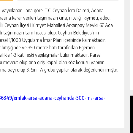
e yayınlanan ilana göre: T.C. Ceyhan İcra Dairesi, Adana
sına karar verilen taşınmazın cinsi, niteliği, kıymeti, adedi,
a İli Ceyhan İlçesi Hürriyet Mahallesi Arkanpay Mevkii 67 Ada
li taşınmazın tam hissesi olup, Ceyhan Belediyesi’nin
 parsel 1/1000 Uygulama İmar Planı içerisinde kalmaktadır.
ak bitişiğinde ve 350 metre batı tarafından Egemen
ikle 1-3 katlı eski yapılaşmalar bulunmaktadır. Parsel
ı mevcut olup ana girişi kapalı olan söz konusu yapının
payı olup 3. Sınıf A grubu yapılar olarak değerlendirilmiştir.
n/936349/emlak-arsa-adana-ceyhanda-500-m²-arsa-