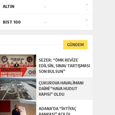
-
ALTIN
-
-
-
BIST 100
-
-
GÜNDEM
SEZER: “ÖMK REVİZE
EDİLSİN, SINAV TARTIŞMASI
SON BULSUN”
ÇUKUROVA HAVALİMANI
DAİMİ “HAVA HUDUT
KAPISI” OLDU
ADANA’DA “İHTİYAÇ
BANKASI” AÇILDI