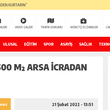
NDEN KURTARIN”
CANAVARI YEDİ
LMAZ”
ALERİ
VIDEO GALERİ
TRAFİK DURUMU
NÖBETÇİ ECZANELER
CA
A ÇEVİRİYOR
ZIN YENİ GÖZDESİ OLACAK”
ULUSAL
EĞİTİM
SPOR
ASAYİŞ
SAĞLIK
TEKN
 AÇILDI
00 M² ARSA İCRADAN
PATILMAYACAĞINI KAMUOYUNA AÇIKLAYIN”
NDE DURMAYA DAVET EDİYORUZ”
ÖDÜLÜ”
21 Şubat 2022 - 13:51
iews