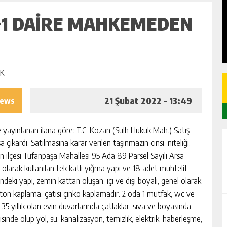
EDEN
CHICKEN ROAD: LE MANUEL COMPLET
DU GAME DE CASINO TACTIQUE
+1 DAİRE MAHKEMEDEN
GÜNLÜK HABER AKIŞI
21 Şubat 2022 - 13:49
iews
de yayınlanan ilana göre: T.C. Kozan (Sulh Hukuk Mah.) Satış
ıkardı. Satılmasına karar verilen taşınmazın cinsi, niteliği,
zan ilçesi Tufanpaşa Mahallesi 95 Ada 89 Parsel Sayılı Arsa
larak kullanılan tek katlı yığma yapı ve 18 adet muhtelif
ki yapı, zemin kattan oluşan, içi ve dışı boyalı, genel olarak
ton kaplama, çatısı çinko kaplamadır. 2 oda 1 mutfak, wc ve
5 yıllık olan evin duvarlarında çatlaklar, sıva ve boyasında
inde olup yol, su, kanalizasyon, temizlik, elektrik, haberleşme,