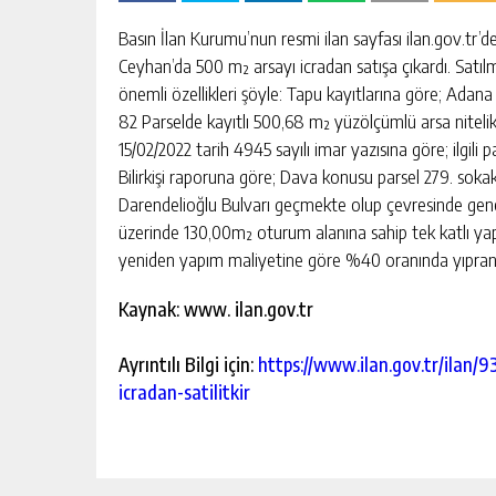
escort
-
Basın İlan Kurumu’nun resmi ilan sayfası ilan.gov.tr’d
kartal
Ceyhan’da 500 m² arsayı icradan satışa çıkardı. Satılma
escort
-
önemli özellikleri şöyle: Tapu kayıtlarına göre; Adan
maltepe
82 Parselde kayıtlı 500,68 m² yüzölçümlü arsa nitelik
escort
15/02/2022 tarih 4945 sayılı imar yazısına göre; ilgili
Bilirkişi raporuna göre; Dava konusu parsel 279. sok
Darendelioğlu Bulvarı geçmekte olup çevresinde genell
üzerinde 130,00m² oturum alanına sahip tek katlı yap
yeniden yapım maliyetine göre %40 oranında yıpranma 
Kaynak: www. ilan.gov.tr
Ayrıntılı Bilgi için:
https://www.ilan.gov.tr/ila
icradan-satilitkir