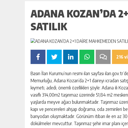
BAHÇE’DE 2 KATLI BİNA MAHKEM
SATILIK
ADANA KOZAN’DA 2
GÜNLÜK HABER AKIŞI
SATILIK
216 v
Basın İlan Kurumu’nun resmi ilan sayfası ilan.gov.tr’
Memurluğu, Adana Kozan’da 2+1 daireyi icradan satışa ç
kıymeti, adedi, önemli özellikleri şöyle: Adana ili Ko
vasıflı 314,00m2 taşınmaz üzerinde 51,84 m2 mesken o
yaşlarda meyve ağacı bulunmaktadır. Taşınmaz üzerinde
kapı ve pencereleri ahşap doğrama, oda zeminleri be
banyodan oluşmaktadır. Görünüm itibarı ile en az 30-3
dökülmeler mevcuttur. Taşınmaz şehir imar planı içeris