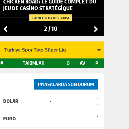
CHICKEN ROAD: LE GUIDE COMPLET DU
FOWL R
JEU DE CASINO STRATÉGIQUE
TACTIC
CHANGI
GÜNLÜK HABER AKIŞI
2
/
10
#
TAKIMLAR
O
AV
P
PİYASALARDA SON DURUM
-
DOLAR
-
-
-
EURO
-
-