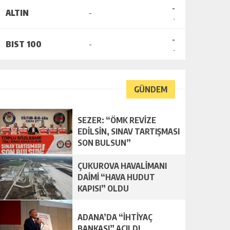
-
ALTIN
-
-
-
BIST 100
-
-
GÜNDEM
SEZER: “ÖMK REVİZE
EDİLSİN, SINAV TARTIŞMASI
SON BULSUN”
ÇUKUROVA HAVALİMANI
DAİMİ “HAVA HUDUT
KAPISI” OLDU
ADANA’DA “İHTİYAÇ
BANKASI” AÇILDI