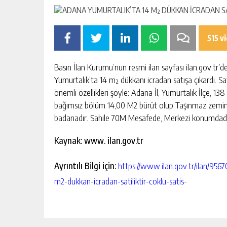
515 v
Basın İlan Kurumu’nun resmi ilan sayfası ilan.gov.tr’d
Yumurtalık’ta 14 m² dükkanı icradan satışa çıkardı. Satı
önemli özellikleri şöyle: Adana İl, Yumurtalık İlçe, 1
bağımsız bölüm 14,00 M2 bürüt olup Taşınmaz zemini
badanadır. Sahile 70M Mesafede, Merkezi konumdadır
Kaynak: www. ilan.gov.tr
Ayrıntılı Bilgi için:
https://www.ilan.gov.tr/ilan/9567
m2-dukkan-icradan-satiliktir-coklu-satis-