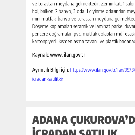
BAHÇE’DE 2 KATLI BİNA MAHKEM
ve terastan meydana gelmektedir. Zemin kat; 1 salo
SATILIK
hol, balkon, 2 banyo, 3 oda, 1 giyinme odasından mey
mini mutfak, banyo ve terastan meydana gelmektedi
GÜNLÜK HABER AKIŞI
Döşeme kaplamaları seramik ve laminat parke, duvarlar
pencere doğramaları pvc, mutfak dolapları mdf esaslı 
kartonpiyerli, kısmen asma tavanlı ve plastik badanadı
Kaynak: www. ilan.gov.tr
Ayrıntılı Bilgi için:
https://www.ilan.gov.tr/ilan/95
icradan-satilitkir
ADANA ÇUKUROVA’DA
İCRADAN SATILIK