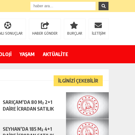
NLI SONUÇLAR
HABER GÖNDER
BURÇLAR
İLETİŞİM
OLOJİ
YAŞAM
AKTÜALİTE
İLGİNİZİ ÇEKEBİLİR
SARIÇAM’DA 80 M² 2+1
DAİRE İCRADAN SATILIK
SEYHAN’DA 185 M² 4+1