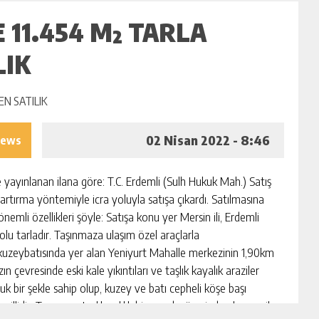
 11.454 M² TARLA
LIK
02 Nisan 2022 - 8:46
iews
e yayınlanan ilana göre: T.C. Erdemli (Sulh Hukuk Mah.) Satış
rtırma yöntemiyle icra yoluyla satışa çıkardı. Satılmasına
 önemli özellikleri şöyle: Satışa konu yer Mersin ili, Erdemli
nolu tarladır. Taşınmaza ulaşım özel araçlarla
 kuzeybatısında yer alan Yeniyurt Mahalle merkezinin 1,90km
vresinde eski kale yıkıntıları ve taşlık kayalık araziler
k bir şekle sahip olup, kuzey ve batı cepheli köşe başı
llidir. Taşınmaz taşlık çalılık bir yapıda, üzerinde ekonomik