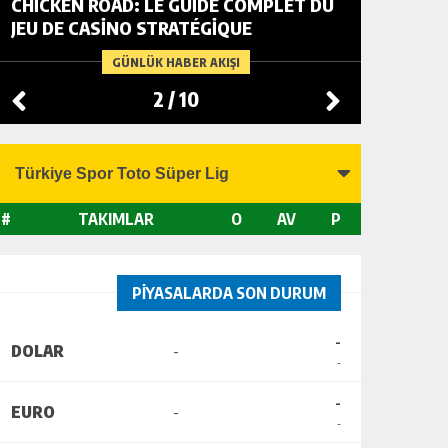
CHICKEN ROAD: LE GUIDE COMPLET DU
FOWL R
JEU DE CASINO STRATÉGIQUE
TACTIC
CHANGI
GÜNLÜK HABER AKIŞI
2
/
10
#
TAKIMLAR
O
AV
P
PİYASALARDA SON DURUM
-
DOLAR
-
-
-
EURO
-
-