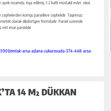
yrık nizamda, inşa edilmiş, 1-2 katlı müstakil evler, okul,
 cephelerden komşu parsellere cephelidir. Taşınmaz
ometrik olarak dikdörtgen formdadır. Parsel üzerinde
 net imar parselidir.
/955901/emlak-arsa-adana-cukurovada-374-448-arsa-
’TA 14 M² DÜKKAN