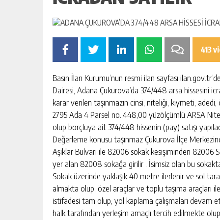
413 v
Basın İlan Kurumu’nun resmi ilan sayfası ilan.gov.tr’
Dairesi, Adana Çukurova’da 374/448 arsa hissesini icr
karar verilen taşınmazın cinsi, niteliği, kıymeti, adedi,
2795 Ada 4 Parsel no.,448,00 yüzölçümlü ARSA Niteliğ
olup borçluya ait 374/448 hissenin (pay) satışı yapılac
Değerleme konusu taşınmaz Çukurova İlçe Merkezinde
Aşıklar Bulvarı ile 82006 sokak kesişiminden 82006 Sok
yer alan 82008 sokağa girilir . İsimsiz olan bu sokakta 
Sokak üzerinde yaklaşık 40 metre ilerlenir ve sol tar
almakta olup, özel araçlar ve toplu taşıma araçları i
istifadesi tam olup, yol kaplama çalışmaları devam et
halk tarafından yerleşim amaçlı tercih edilmekte olup,