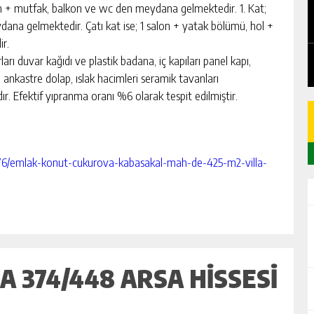
EDEN
CHICKEN ROAD: LE MANUEL COMPLET
n + mutfak, balkon ve wc den meydana gelmektedir. 1. Kat;
DU GAME DE CASINO TACTIQUE
dana gelmektedir. Çatı kat ise; 1 salon + yatak bölümü, hol +
r.
GÜNLÜK HABER AKIŞI
ı duvar kağıdı ve plastik badana, iç kapıları panel kapı,
ankastre dolap, ıslak hacimleri seramik tavanları
r. Efektif yıpranma oranı %6 olarak tespit edilmiştir.
7376/emlak-konut-cukurova-kabasakal-mah-de-425-m2-villa-
 374/448 ARSA HİSSESİ