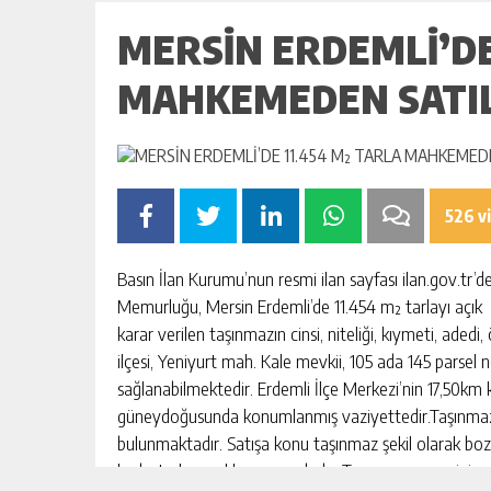
MERSİN ERDEMLİ’DE
MAHKEMEDEN SATI
526 v
Basın İlan Kurumu’nun resmi ilan sayfası ilan.gov.tr’d
Memurluğu, Mersin Erdemli’de 11.454 m² tarlayı açık a
karar verilen taşınmazın cinsi, niteliği, kıymeti, adedi,
ilçesi, Yeniyurt mah. Kale mevkii, 105 ada 145 parsel 
sağlanabilmektedir. Erdemli İlçe Merkezi’nin 17,50km
güneydoğusunda konumlanmış vaziyettedir.Taşınmazın çe
bulunmaktadır. Satışa konu taşınmaz şekil olarak bozu
kadastral parsel konumundadır. Taşınmazın zemini meyi