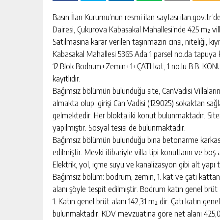
escort
-
Basın İlan Kurumu’nun resmi ilan sayfası ilan.gov.tr’
kartal
Dairesi, Çukurova Kabasakal Mahallesi’nde 425 m² villa
escort
-
Satılmasına karar verilen taşınmazın cinsi, niteliği, kıy
maltepe
Kabasakal Mahallesi 5365 Ada 1 parsel no.da tapuya k
escort
12.Blok Bodrum+Zemin+1+ÇATI kat, 1 no.lu B.B. KONUT
kayıtlıdır.
Bağımsız bölümün bulunduğu site, CanVadisi Villaları
almakta olup, girişi Can Vadisi (129025) sokaktan sa
gelmektedir. Her blokta iki konut bulunmaktadır. Site
yapılmıştır. Sosyal tesisi de bulunmaktadır.
Bağımsız bölümün bulunduğu bina betonarme karkas sis
edilmiştir. Mevki itibariyle villa tipi konutların ve b
Elektrik, yol, içme suyu ve kanalizasyon gibi alt yapı 
Bağımsız bölüm: bodrum, zemin, 1. kat ve çatı katt
alanı şöyle tespit edilmiştir. Bodrum katın genel brüt 
1. Katın genel brüt alanı 142,31 m² dir. Çatı katın genel
bulunmaktadır. KDV mevzuatına göre net alanı 425,00