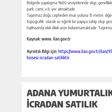
Bölgede yapılaşma %80 seviyelerinde olup, genellikle a
park, cami, v.b. yer almaktadır.
Taşınmaz doğu cepheden imar yoluna 15 metre, diğer
topografik olarak az eğimli bir yapıya sahip olup ge
halihazırda ekili dikili ürün bulunmamaktadır. Taşınmaz
Kaynak: www. ilan.gov.tr
Ayrıntılı Bilgi için:
https://www.ilan.gov.tr/ilan
hissesi-icradan-satiliktir
ADANA YUMURTALIK
İCRADAN SATILIK