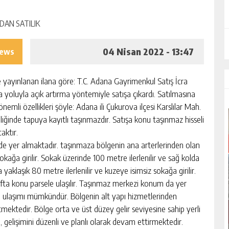
04 Nisan 2022 - 13:47
iews
de yayınlanan ilana göre: T.C. Adana Gayrimenkul Satış İcra
a yoluyla açık artırma yöntemiyle satışa çıkardı. Satılmasına
 önemli özellikleri şöyle: Adana ili Çukurova ilçesi Karslılar Mah.
inde tapuya kayıtlı taşınmazdır. Satışa konu taşınmaz hisseli
aktır.
 yer almaktadır. taşınmaza bölgenin ana arterlerinden olan
ağa girilir. Sokak üzerinde 100 metre ilerlenilir ve sağ kolda
yaklaşık 80 metre ilerlenilir ve kuzeye isimsiz sokağa girilir.
afta konu parsele ulaşılır. Taşınmaz merkezi konum da yer
le ulaşımı mümkündür. Bölgenin alt yapı hizmetlerinden
mektedir. Bölge orta ve üst düzey gelir seviyesine sahip yerli
 gelişimini düzenli ve planlı olarak devam ettirmektedir.