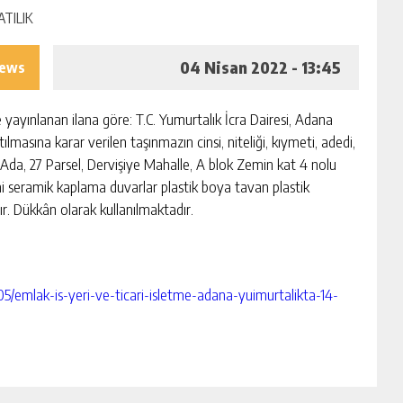
04 Nisan 2022 - 13:45
iews
e yayınlanan ilana göre: T.C. Yumurtalık İcra Dairesi, Adana
lmasına karar verilen taşınmazın cinsi, niteliği, kıymeti, adedi,
38 Ada, 27 Parsel, Dervişiye Mahalle, A blok Zemin kat 4 nolu
 seramik kaplama duvarlar plastik boya tavan plastik
. Dükkân olarak kullanılmaktadır.
05/emlak-is-yeri-ve-ticari-isletme-adana-yuimurtalikta-14-