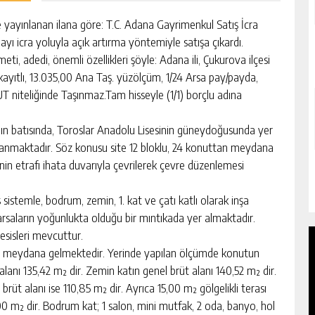
de yayınlanan ilana göre: T.C. Adana Gayrimenkul Satış İcra
yı icra yoluyla açık artırma yöntemiyle satışa çıkardı.
meti, adedi, önemli özellikleri şöyle: Adana ili, Çukurova ilçesi
ayıtlı, 13.035,00 Ana Taş. yüzölçüm, 1/24 Arsa pay/payda,
 niteliğinde Taşınmaz.Tam hisseyle (1/1) borçlu adına
nın batısında, Toroslar Anadolu Lisesinin güneydoğusunda yer
ğlanmaktadır. Söz konusu site 12 bloklu, 24 konuttan meydana
nin etrafı ihata duvarıyla çevrilerek çevre düzenlemesi
temle, bodrum, zemin, 1. kat ve çatı katlı olarak inşa
oş arsaların yoğunlukta olduğu bir mıntıkada yer almaktadır.
tesisleri mevcuttur.
an meydana gelmektedir. Yerinde yapılan ölçümde konutun
alanı 135,42 m² dir. Zemin katın genel brüt alanı 140,52 m² dir.
 brüt alanı ise 110,85 m² dir. Ayrıca 15,00 m² gölgelikli terası
 m² dir. Bodrum kat; 1 salon, mini mutfak, 2 oda, banyo, hol