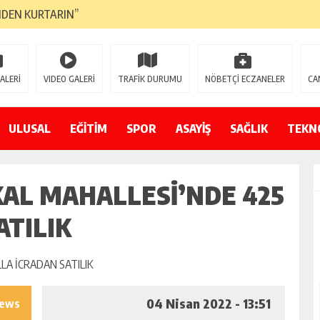
NDEN KURTARIN”
CANAVARI YEDİ
LMAZ”
ALERİ
VIDEO GALERİ
TRAFİK DURUMU
NÖBETÇİ ECZANELER
CA
A ÇEVİRİYOR
ZIN YENİ GÖZDESİ OLACAK”
ULUSAL
EĞİTİM
SPOR
ASAYİŞ
SAĞLIK
TEKN
 AÇILDI
AL MAHALLESİ’NDE 425
PATILMAYACAĞINI KAMUOYUNA AÇIKLAYIN”
NDE DURMAYA DAVET EDİYORUZ”
ATILIK
ÖDÜLÜ”
04 Nisan 2022 - 13:51
iews