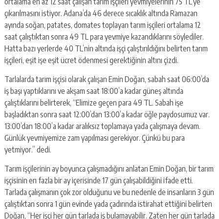
escort
ortalama en az 12 saat çalışan tarım işçileri yevmiyelerinin 75 TL’ye
-
çıkarılmasını istiyor. Adana’da 46 derece sıcaklık altında Ramazan
kartal
ayında soğan, patates, domates toplayan tarım işçileri ortalama 12
escort
saat çalıştıktan sonra 49 TL para yevmiye kazandıklarını söylediler.
-
Hatta bazı yerlerde 40 TL’nin altında işçi çalıştırıldığını belirten tarım
maltepe
escort
işçileri, eşit işe eşit ücret ödenmesi gerektiğinin altını çizdi.
Tarlalarda tarım işçisi olarak çalışan Emin Doğan, sabah saat 06:00’da
iş başı yaptıklarını ve akşam saat 18:00’a kadar güneş altında
çalıştıklarını belirterek, “Elimize geçen para 49 TL. Sabah işe
başladıktan sonra saat 12:00’dan 13:00’a kadar öğle paydosumuz var.
13:00’dan 18:00’a kadar aralıksız toplamaya yada çalışmaya devam.
Günlük yevmiyemize zam yapılması gerekiyor. Çünkü bu para
yetmiyor.” dedi.
Tarım işçilerinin ay boyunca çalışmadığını anlatan Emin Doğan, bir tarım
işçisinin en fazla bir ay içerisinde 17 gün çalışabildiğini ifade etti.
Tarlada çalışmanın çok zor olduğunu ve bu nedenle de insanların 3 gün
çalıştıktan sonra 1 gün evinde yada çadırında istirahat ettiğini belirten
Doğan, “Her işçi her gün tarlada iş bulamayabilir. Zaten her gün tarlada