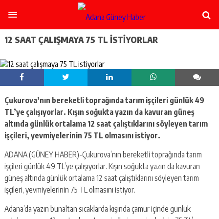
şişli
escort
-
ataşehir
12 SAAT ÇALIŞMAYA 75 TL ISTIYORLAR
escort
-
kadıköy
escort
-
pendik
Çukurova’nın bereketli toprağında tarım işçileri günlük 49
escort
TL’ye çalışıyorlar. Kışın soğukta yazın da kavuran güneş
-
ümraniye
altında günlük ortalama 12 saat çalıştıklarını söyleyen tarım
escort
işçileri, yevmiyelerinin 75 TL olmasını istiyor.
-
mecidiyeköy
ADANA (GÜNEY HABER)-Çukurova’nın bereketli toprağında tarım
escort
işçileri günlük 49 TL’ye çalışıyorlar. Kışın soğukta yazın da kavuran
-
güneş altında günlük ortalama 12 saat çalıştıklarını söyleyen tarım
taksim
işçileri, yevmiyelerinin 75 TL olmasını istiyor.
escort
-
Adana’da yazın bunaltan sıcaklarda kışında çamur içinde günlük
beşiktaş