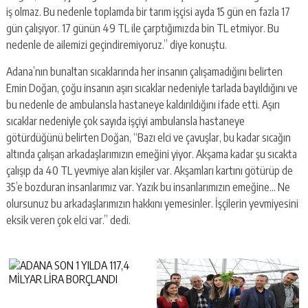
iş olmaz. Bu nedenle toplamda bir tarım işçisi ayda 15 gün en fazla 17
gün çalışıyor. 17 günün 49 TL ile çarptığımızda bin TL etmiyor. Bu
nedenle de ailemizi geçindiremiyoruz.” diye konuştu.
Adana’nın bunaltan sıcaklarında her insanın çalışamadığını belirten
Emin Doğan, çoğu insanın aşırı sıcaklar nedeniyle tarlada bayıldığını ve
bu nedenle de ambulansla hastaneye kaldırıldığını ifade etti. Aşırı
sıcaklar nedeniyle çok sayıda işçiyi ambulansla hastaneye
götürdüğünü belirten Doğan, “Bazı elci ve çavuşlar, bu kadar sıcağın
altında çalışan arkadaşlarımızın emeğini yiyor. Akşama kadar şu sıcakta
çalışıp da 40 TL yevmiye alan kişiler var. Akşamları kartını götürüp de
35’e bozduran insanlarımız var. Yazık bu insanlarımızın emeğine… Ne
olursunuz bu arkadaşlarımızın hakkını yemesinler. İşçilerin yevmiyesini
eksik veren çok elci var.” dedi.