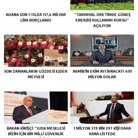
ADANA SON 1 YILDA 117,4 MİLYAR
“TARIMSAL ÜRETİMDE GÜNEŞ
LİRA BORÇLANDI
ENERJİSİ KULLANIMI KURSU”
AÇILIYOR
SON ZAMANLARIN GÖZDESİ EJDER
AKMİB’İN EKİM AYI İHRACATI 401
MEYVESİ
MİLYON DOLAR
BAKAN KİRİŞÇİ: “GIDA MESELESİ
1 MİLYON 219 BİN 397 KİŞİ DAHA
BİZİM İÇİN BİR MİLLİ GÜVENLİK
KARA LİSTEDE