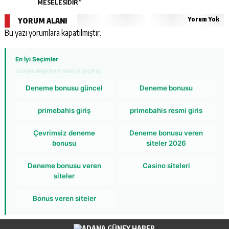
MESELESİDİR”
Yorum Yok
YORUM ALANI
Bu yazı yorumlara kapatılmıştır.
En İyi Seçimler
Uzman değerlendirmesi ile seçilmiş
Deneme bonusu güncel
Deneme bonusu
primebahis giriş
primebahis resmi giris
Çevrimsiz deneme
Deneme bonusu veren
bonusu
siteler 2026
Deneme bonusu veren
Casino siteleri
siteler
Bonus veren siteler