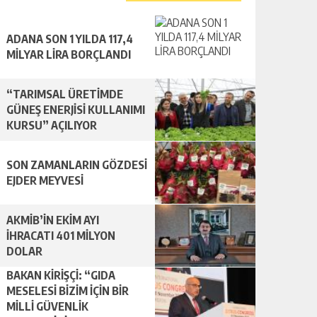
ADANA SON 1 YILDA 117,4
MİLYAR LİRA BORÇLANDI
“TARIMSAL ÜRETİMDE
GÜNEŞ ENERJİSİ KULLANIMI
KURSU” AÇILIYOR
SON ZAMANLARIN GÖZDESİ
EJDER MEYVESİ
AKMİB’İN EKİM AYI
İHRACATI 401 MİLYON
DOLAR
BAKAN KİRİŞÇİ: “GIDA
MESELESİ BİZİM İÇİN BİR
MİLLİ GÜVENLİK