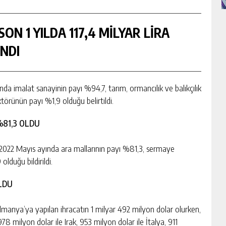
ON 1 YILDA 117,4 MİLYAR LİRA
NDI
da imalat sanayinin payı %94,7, tarım, ormancılık ve balıkçılık
törünün payı %1,9 olduğu belirtildi.
%81,3 OLDU
 2022 Mayıs ayında ara mallarının payı %81,3, sermaye
lduğu bildirildi.
LDU
 Almanya’ya yapılan ihracatın 1 milyar 492 milyon dolar olurken,
978 milyon dolar ile Irak, 953 milyon dolar ile İtalya, 911