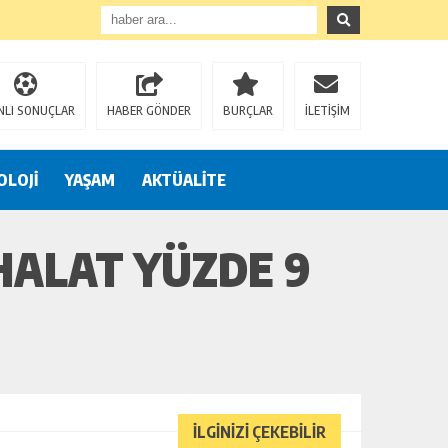
NLI SONUÇLAR
HABER GÖNDER
BURÇLAR
İLETİŞİM
OLOJİ
YAŞAM
AKTÜALİTE
HALAT YÜZDE 9
İLGİNİZİ ÇEKEBİLİR