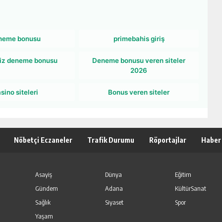
neme bonusu
primebahis giriş
iz deneme bonusu
Deneme bonusu veren siteler
2026
sino siteleri
Bonus veren siteler
Nöbetçi Eczaneler
Trafik Durumu
Röportajlar
Haber
Asayiş
Dünya
Eğitim
Gündem
Adana
KültürSanat
Sağlık
Siyaset
Spor
Yaşam