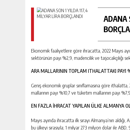
ADANA S
BORÇLA
Ekonomik faaliyetlere göre ihracatta, 2022 Mayıs ayın
sektörünün payı %2,9, madencilik ve taşocakçılığı sek
ARA MALLARININ TOPLAM ITHALATTAKI PAYI 
Geniş ekonomik gruplar sınıflamasına göre ithalatta,
mallarının payı %10,7 ve tüketim mallarının payı %7,9 o
EN FAZLA İHRACAT YAPILAN ÜLKE ALMANYA O
Mayıs ayında ihracatta ilk sırayı Almanya’nın aldığı,
bu ülkeyi sırasıyla; 1 milyar 273 milyon dolar ile ABD, 