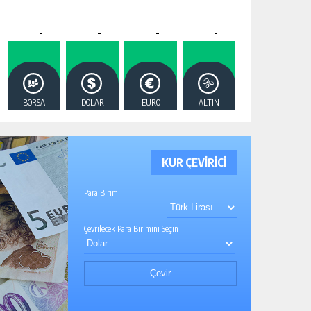
-
-
-
-
BORSA
DOLAR
EURO
ALTIN
KUR ÇEVİRİCİ
Para Birimi
Çevrilecek Para Birimini Seçin
Çevir