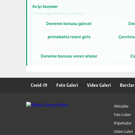
En İyi Seçimler
Uzman değerlendirmesi ile seçilmiş
Deneme bonusu güncel
De
primebahis resmi giris
Çevrims
Deneme bonusu veren siteler
Ca
Covid-19
Foto Galeri
Video Galeri
Burclar
Aktüalite
Foto Galeri
Röportajlar
Video Galeri