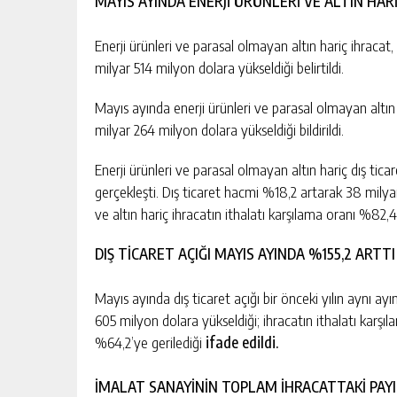
MAYIS AYINDA ENERJİ ÜRÜNLERİ VE ALTIN HAR
Enerji ürünleri ve parasal olmayan altın hariç ihracat
milyar 514 milyon dolara yükseldiği belirtildi.
Mayıs ayında enerji ürünleri ve parasal olmayan altın
milyar 264 milyon dolara yükseldiği bildirildi.
Enerji ürünleri ve parasal olmayan altın hariç dış tic
gerçekleşti. Dış ticaret hacmi %18,2 artarak 38 milya
ve altın hariç ihracatın ithalatı karşılama oranı %82,4 
DIŞ TİCARET AÇIĞI MAYIS AYINDA %155,2 ARTTI
Mayıs ayında dış ticaret açığı bir önceki yılın aynı a
605 milyon dolara yükseldiği; ihracatın ithalatı kar
%64,2’ye gerilediği
ifade edildi.
İMALAT SANAYİNİN TOPLAM İHRACATTAKİ PAY