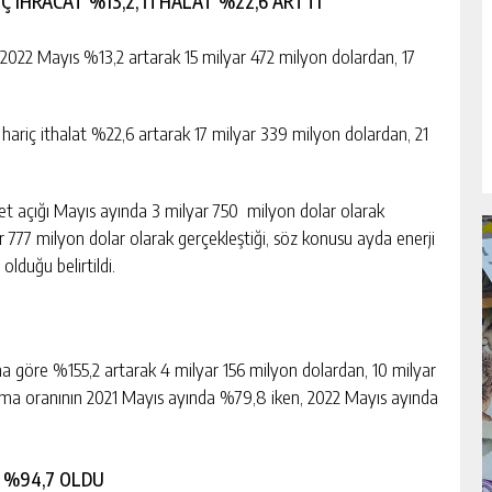
İÇ IHRACAT %13,2, İTHALAT %22,6 ARTTI
, 2022 Mayıs %13,2 artarak 15 milyar 472 milyon dolardan, 17
 hariç ithalat %22,6 artarak 17 milyar 339 milyon dolardan, 21
aret açığı Mayıs ayında 3 milyar 750 milyon dolar olarak
r 777 milyon dolar olarak gerçekleştiği, söz konusu ayda enerji
olduğu belirtildi.
yına göre %155,2 artarak 4 milyar 156 milyon dolardan, 10 milyar
şılama oranının 2021 Mayıs ayında %79,8 iken, 2022 Mayıs ayında
I %94,7 OLDU