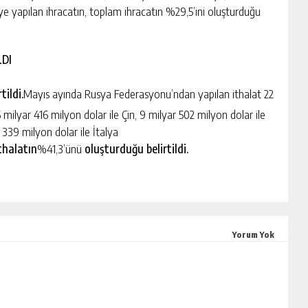
ülkeye yapılan ihracatın, toplam ihracatın %29,5’ini oluşturduğu
LDI
tildi.
Mayıs ayında Rusya Federasyonu’ndan yapılan ithalat 22
6 milyar 416 milyon dolar ile Çin, 9 milyar 502 milyon dolar ile
339 milyon dolar ile İtalya
ithalatın
%41,3’ünü
oluşturduğu belirtildi.
Yorum Yok