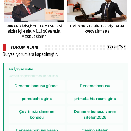
BAKAN KİRİŞÇİ: “GIDA MESELESİ
1 MİLYON 219 BİN 397 KİŞİ DAHA
BİZİM İÇİN BİR MİLLİ GÜVENLİK
KARA LİSTEDE
MESELESİDİR”
Yorum Yok
YORUM ALANI
Bu yazı yorumlara kapatılmıştır.
En İyi Seçimler
Uzman değerlendirmesi ile seçilmiş
Deneme bonusu güncel
Deneme bonusu
primebahis giriş
primebahis resmi giris
Çevrimsiz deneme
Deneme bonusu veren
bonusu
siteler 2026
Deneme bonusu veren
Casino siteleri