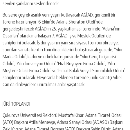
escort
sevilen şarkılarını seslendirecek.
-
kartal
Bu sene çeyrek asırlık yeni yaşını kutlayacak AGİAD, görkemli bir
escort
törene hazırlanıyor. 6 Ekim’de Adana Sheraton Oteli’nde
-
gerçekleştirilecek AGİAD’ın 25. yaş kutlaması töreninde, ‘Adana’nın
maltepe
escort
Oscarları’ olarak markalaşan 7. AGİAD İş ve Meslek Ödülleri de
sahiplerini bulacak. İş dünyasının yanı sıra siyasetten bürokrasiye,
spordan sanata kentin tüm dinamiklerini buluşturacak gecede, ‘Yılın
Marka Ödülü’, kadın ve erkek kategorisinde ‘Yılın Genç Girişimcisi
Ödülü’, ‘Yılın İnovasyon Ödülü’, ‘Hızlı Büyüyen Firma Ödülü’, ‘Yılın
Müşteri Odaklı Firma Ödülü’ ve ‘İsmail Kulak Sosyal Sorumluluk Ödülü’
sahiplerini bulacak. Heyecanla beklenen törende, ünlü sanatçı Sibel
Can da dinleyicilere unutulmaz anlar yaşatacak.
JÜRİ TOPLANDI
Çukurova Üniversitesi Rektörü Mustafa Kibar, Adana Ticaret Odası
(ATO) Başkanı Atilla Menevşe, Adana Sanayi Odası (ADASO) Başkanı
Zeki Kıvanç, Adana Ticaret Borsası (ATB) Başkanı Şahin Bilgiç, Adana