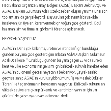
Hacı Sabancı Organize Sanayi Bölgesi (AOSB) Başkanı Bekir Sütçü ve
AGİAD Başkanı Gülümsün Adalı Özelköse’den oluşan yarışma jürisi son
toplantısını da gerçekleştirdi. Başvuruları çok ayrıntılı bir şekilde
inceleyen jüri üyeleri, karar vermek için yoğun çaba gösterdi. Ödül
kazanan isim ve firmalar, görkemli törende açıklanacak.
HEYECAN YAŞIYORUZ
AGİAD’ın ‘Daha çok kalkınma, üretim ve istihdam’ için kurulduğu
günden bu yana çaba gösterdiğini anlatan AGİAD Başkanı Gülümsün
Adalı Özelköse, “Kurulduğu günden bu yana geçen 25 yılda sürekli
kent ve ülke ekonomisinin gelişimi için birliktelik ruhuyla hareket eden
AGİAD’ın bu önemli gecesi heyecanla bekleniyor. Çeyrek asırlık
geçmişe sahip AGİAD’ın kuruluş yıldönümünü ‘İş ve Meslek Ödülleri
Töreni’ ile taçlandırmanın heyecanını yaşıyoruz. Birliktelik ruhunu en
yüksek seviyelere çıkarıp ülkemiz ve kentimizin yarınları için var
gücümüzle çalışmaya devam ediyoruz” dedi.