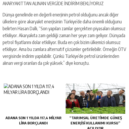
AKARYAKITTAN ALINAN VERGİDE İNDİRİM BEKLİYORUZ
Dünya genelinde en değerli enerjinin petrol olduğunu ancak diğer
ülkelere göre akaryakıt enerjisinin Türkiye’de daha önemli olduğunu
belirten Hasan Dallı, “Son yapılan zamlar gerçekten piyasaları olumsuz
etkiliyor. Akaryakıta zam geldiği zaman her şeye zam geliyor. Dünyada
petrol fiyatlarını dolar etkiliyor. Buda en çok bizim ülkemizi olumsuz
etkiliyor. Ama bu zamlara alternatif çözümler getirilebilir. Örneğin ÖTV
vergisinde indirim yapılabilir. Çünkü Türkiye’de petrol ürünlerinden
alınan vergi oranları da çok yüksek.” diye konuştu.
ADANA SON 1 YILDA 117,4 MİLYAR
“TARIMSAL ÜRETİMDE GÜNEŞ
LİRA BORÇLANDI
ENERJİSİ KULLANIMI KURSU”
AÇILIYOR