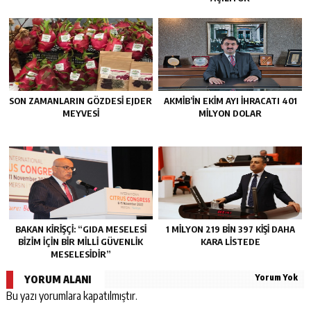
SON ZAMANLARIN GÖZDESİ EJDER
AKMİB’İN EKİM AYI İHRACATI 401
MEYVESİ
MİLYON DOLAR
BAKAN KİRİŞÇİ: “GIDA MESELESİ
1 MİLYON 219 BİN 397 KİŞİ DAHA
BİZİM İÇİN BİR MİLLİ GÜVENLİK
KARA LİSTEDE
MESELESİDİR”
Yorum Yok
YORUM ALANI
Bu yazı yorumlara kapatılmıştır.