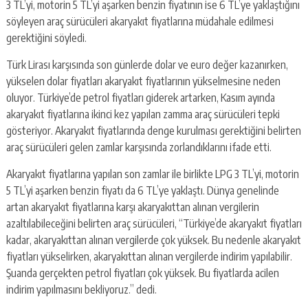
escort
3 TL’yi, motorin 5 TL’yi aşarken benzin fiyatının ise 6 TL’ye yaklaştığını
-
söyleyen araç sürücüleri akaryakıt fiyatlarına müdahale edilmesi
kartal
gerektiğini söyledi.
escort
-
Türk Lirası karşısında son günlerde dolar ve euro değer kazanırken,
maltepe
yükselen dolar fiyatları akaryakıt fiyatlarının yükselmesine neden
escort
oluyor. Türkiye’de petrol fiyatları giderek artarken, Kasım ayında
akaryakıt fiyatlarına ikinci kez yapılan zamma araç sürücüleri tepki
gösteriyor. Akaryakıt fiyatlarında denge kurulması gerektiğini belirten
araç sürücüleri gelen zamlar karşısında zorlandıklarını ifade etti.
Akaryakıt fiyatlarına yapılan son zamlar ile birlikte LPG 3 TL’yi, motorin
5 TL’yi aşarken benzin fiyatı da 6 TL’ye yaklaştı. Dünya genelinde
artan akaryakıt fiyatlarına karşı akaryakıttan alınan vergilerin
azaltılabileceğini belirten araç sürücüleri, “Türkiye’de akaryakıt fiyatları
kadar, akaryakıttan alınan vergilerde çok yüksek. Bu nedenle akaryakıt
fiyatları yükselirken, akaryakıttan alınan vergilerde indirim yapılabilir.
Şuanda gerçekten petrol fiyatları çok yüksek. Bu fiyatlarda acilen
indirim yapılmasını bekliyoruz.” dedi.