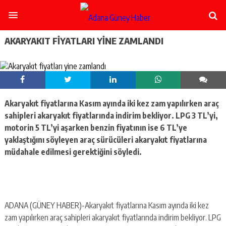
şişli
escort
-
ataşehir
AKARYAKIT FIYATLARI YINE ZAMLANDI
escort
-
kadıköy
escort
-
pendik
Akaryakıt fiyatlarına Kasım ayında iki kez zam yapılırken araç
escort
sahipleri akaryakıt fiyatlarında indirim bekliyor. LPG 3 TL’yi,
-
ümraniye
motorin 5 TL’yi aşarken benzin fiyatının ise 6 TL’ye
escort
yaklaştığını söyleyen araç sürücüleri akaryakıt fiyatlarına
-
müdahale edilmesi gerektiğini söyledi.
mecidiyeköy
escort
-
taksim
escort
ADANA (GÜNEY HABER)-Akaryakıt fiyatlarına Kasım ayında iki kez
-
beşiktaş
zam yapılırken araç sahipleri akaryakıt fiyatlarında indirim bekliyor. LPG