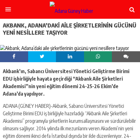
şişli
escort
-
ataşehir
AKBANK, ADANA’DAKI AILE ŞIRKETLERININ GÜCÜNÜ
escort
YENI NESILLERE TAŞIYOR
-
kadıköy
escort
-
pendik
escort
Akbank’ın, Sabancı Üniversitesi Yönetici Geliştirme Birimi
-
ümraniye
EDU işbirliğiyle hayata geçirdiği “Akbank Aile Şirketleri
escort
Akademisi”nin yeni eğitim dönemi 24-25-26 Ekim’de
-
Adana’da yapılıyor.
mecidiyeköy
escort
ADANA (GÜNEY HABER)-Akbank, Sabancı Üniversitesi Yönetici
-
Geliştirme Birimi EDU iş birliğiyle hazırladığı “Akbank Aile Şirketleri
taksim
Akademisi” programıyla şirketlerin kurumsallaşmasını ve sürdürülebilir
escort
-
olmasını sağlıyor. 2014 yılında ilk mezunlarını veren Akademi’nin yeni
beşiktaş
eğitim dönemi ikinci defa İstanbul dışında bir ilde düzenleniyor. 24-