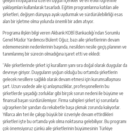
gelişim ihtiyaçlarına özel en uygun içerikler ve en etkin öğrenme
yaklaşımları kullanılarak tasarladı. Eğitim programlarına katılan aile
şirketleri, değişen dünyaya ayak uydurmak ve sürdürülebilirliği esas
alan bir işletme olma yolunda önemli bir adım atıyor.
Programa ilişkin bilgi veren Akbank KOBİ Bankacılığı’ndan Sorumlu
Genel Müdür Yardımcısı Bülent Oğuz, bazı aile şirketlerinin devam
edememesinin nedenlerinin başında, nesilden nesile geçiş planının ve
tanımlanmış bir sürecin olmadığına işaret etti ve ekledi:
“Aile şirketlerinde şirket içi kuralların yanı sıra doğal olarak duygular da
devreye giriyor. Duyguların yoğun olduğu bu ortamda şirketlerin
gelecek nesillere sağlıklı olarak devam etmesi için kurumsallaşması
şart. Uzun vadede aile içi anlaşmazlıklar, profesyonellerin bu
şirketlerde yaşadığı zorluklar gibi birçok sorun nedeni ile büyüme ve
finansal başarı sürdürülemiyor. Firma sahipleri şirket içi sorunlarla
uğraşırken bir yandan da rekabetle başa çıkmak zorunda kalıyorlar.
Yıllarca alın teri ile çalışıp büyük bir özveriyle devam ettirdikleri
şirketleri işte bu ortamda yok olma noktasına gelebiliyor. Bu programı
çok önemsiyoruz çünkü aile şirketlerinin büyümesinin Türkiye