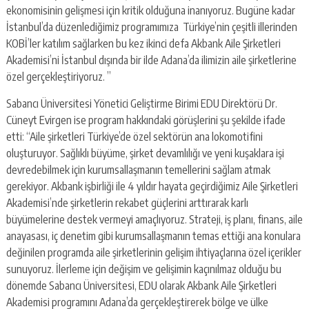
ekonomisinin gelişmesi için kritik olduğuna inanıyoruz. Bugüne kadar
İstanbul’da düzenlediğimiz programımıza Türkiye’nin çeşitli illerinden
KOBİ’ler katılım sağlarken bu kez ikinci defa Akbank Aile Şirketleri
Akademisi’ni İstanbul dışında bir ilde Adana’da ilimizin aile şirketlerine
özel gerçekleştiriyoruz. ”
Sabancı Üniversitesi Yönetici Geliştirme Birimi EDU Direktörü Dr.
Cüneyt Evirgen ise program hakkındaki görüşlerini şu şekilde ifade
etti: “Aile şirketleri Türkiye’de özel sektörün ana lokomotifini
oluşturuyor. Sağlıklı büyüme, şirket devamlılığı ve yeni kuşaklara işi
devredebilmek için kurumsallaşmanın temellerini sağlam atmak
gerekiyor. Akbank işbirliği ile 4 yıldır hayata geçirdiğimiz Aile Şirketleri
Akademisi’nde şirketlerin rekabet güçlerini arttırarak karlı
büyümelerine destek vermeyi amaçlıyoruz. Strateji, iş planı, finans, aile
anayasası, iç denetim gibi kurumsallaşmanın temas ettiği ana konulara
değinilen programda aile şirketlerinin gelişim ihtiyaçlarına özel içerikler
sunuyoruz. İlerleme için değişim ve gelişimin kaçınılmaz olduğu bu
dönemde Sabancı Üniversitesi, EDU olarak Akbank Aile Şirketleri
Akademisi programını Adana’da gerçekleştirerek bölge ve ülke