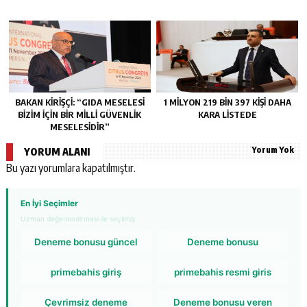
BAKAN KİRİŞÇİ: “GIDA MESELESİ
1 MİLYON 219 BİN 397 KİŞİ DAHA
BİZİM İÇİN BİR MİLLİ GÜVENLİK
KARA LİSTEDE
MESELESİDİR”
Yorum Yok
YORUM ALANI
Bu yazı yorumlara kapatılmıştır.
En İyi Seçimler
Uzman değerlendirmesi ile seçilmiş
Deneme bonusu güncel
Deneme bonusu
primebahis giriş
primebahis resmi giris
Çevrimsiz deneme
Deneme bonusu veren