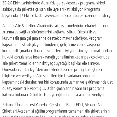
escort
25-26 Ekim tarihlerinde Adana’da gerçekleşecek programa şirket
-
sahibi ya da şirkette çalışan aile üyeleri katılabiliyor. Programa
kartal
başvurular 17 Ekim’e kadar www.akbank.com adresi üzerinden alınıyor.
escort
-
Akbank Aile Şirketleri Akademisi, aile işletmelerinin rekabet gücünü
maltepe
artırma ve sağlıklı büyümelerini sağlama, sürdürülebilirlik ve
escort
kurumsallaşma çalışmalarına destek olmayı hedefliyor. Program
kapsamında stratejik yönetimden iş geliştirme ve inovasyona,
kurumsallaşmadan, finansa, şirketlerde iyi yönetim uygulamalarından,
hukuki konulara ve insan kaynağı yönetimine kadar pek çok konuda
aile şirketi temsilcilerinin ihtiyaç duyacağı başlıklar ele alınıyor.
Dünyadan ve Türkiye’den örneklerle teori ile pratiği birleştiren
bilgilere yer veriliyor. Aile şirketleri için tasarlanan program
kapsamındaki dersler; her biri konusunda uzman ve iş dünyasında üst
düzey yöneticilik yapmış EDU danışmanlarının yanı sıra programa
katkıda bulunan Deloitte Türkiye eğitimcileri tarafından veriliyor.
Sabancı Üniversitesi Yönetici Geliştirme Birimi EDU, Akbank Aile
Şirketleri Akademisi eğitim programlarını, tamamen aile şirketlerinin