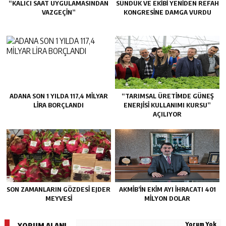
“KALICI SAAT UYGULAMASINDAN
SÜNDÜK VE EKİBİ YENİDEN REFAH
VAZGEÇİN”
KONGRESİNE DAMGA VURDU
ADANA SON 1 YILDA 117,4 MİLYAR
“TARIMSAL ÜRETİMDE GÜNEŞ
LİRA BORÇLANDI
ENERJİSİ KULLANIMI KURSU”
AÇILIYOR
SON ZAMANLARIN GÖZDESİ EJDER
AKMİB’İN EKİM AYI İHRACATI 401
MEYVESİ
MİLYON DOLAR
Yorum Yok
YORUM ALANI