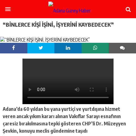
şişli
escort
-
ataşehir
“BİNLERCE KİŞİ İŞİNİ, İŞYERİNİ KAYBEDECEK”
escort
-
kadıköy
escort
-
pendik
escort
-
ümraniye
escort
-
mecidiyeköy
escort
-
Adana’da 60 yıldan bu yana yurtiçi ve yurtdışına hizmet
taksim
veren ancak yıkım kararı alınan Vakıflar Sarayı esnafının
escort
çaresiz bırakılmasına tepki gösteren CHP’li Dr. Müzeyyen
-
beşiktaş
Şevkin, konuyu meclis gündemine taşıdı