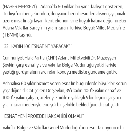
escort
(HABER MERKEZİ) – Adana’da 60 yıldan bu yana faaliyet gösteren,
-
kartal
Türkiye’nin her şehrinden, dünyanın her ülkesinden alışveriş yapmak
escort
üzere misafir ağırlayan, kent ekonomisine büyük katma değer üreten
-
Adana Vakıflar Sarayı’nın yıkım kararı Türkiye Büyük Millet Meclisi’ne
maltepe
(TBMM) taşındı.
escort
“35’İ KADIN 100 ESNAF NE YAPACAK?”
Cumhuriyet Halk Partisi (CHP) Adana Milletvekili Dr. Müzeyyen
Şevkin, çarşı esnafıyla ve Vakıflar Bölge Müdürlüğü yetkilileriyle
yaptığı görüşmelerin ardından konuyu mecliste gündeme getirdi.
Adanalıya 60 yıldır hizmet veren esnafın bugünlerde büyük bir sorun
yaşadığına dikkat çeken Dr. Şevkin, 35’i kadın, 100’e yakın esnaf ve
1000’e yakın çalışan, aileleriyle birlikte yaklaşık 5 bin kişinin çarşının
yıkım kararı nedeniyle endişeli bir şekilde beklediğine dikkat çekti.
“ESNAF YENİ PROJEDE HAK SAHİBİ OLMALI”
Vakıflar Bölge ve Vakıflar Genel Müdürlüğü’nün esnafa doyurucu bir