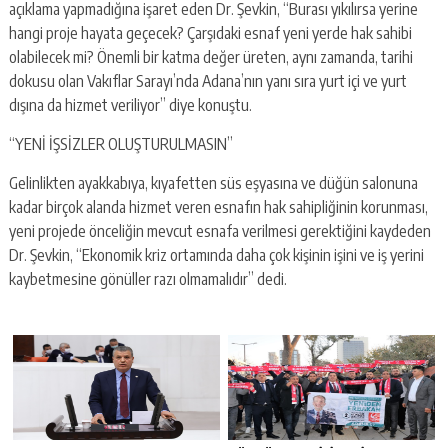
açıklama yapmadığına işaret eden Dr. Şevkin, “Burası yıkılırsa yerine
hangi proje hayata geçecek? Çarşıdaki esnaf yeni yerde hak sahibi
olabilecek mi? Önemli bir katma değer üreten, aynı zamanda, tarihi
dokusu olan Vakıflar Sarayı’nda Adana’nın yanı sıra yurt içi ve yurt
dışına da hizmet veriliyor” diye konuştu.
“YENİ İŞSİZLER OLUŞTURULMASIN”
Gelinlikten ayakkabıya, kıyafetten süs eşyasına ve düğün salonuna
kadar birçok alanda hizmet veren esnafın hak sahipliğinin korunması,
yeni projede önceliğin mevcut esnafa verilmesi gerektiğini kaydeden
Dr. Şevkin, “Ekonomik kriz ortamında daha çok kişinin işini ve iş yerini
kaybetmesine gönüller razı olmamalıdır” dedi.