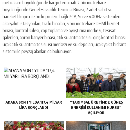
metrekare büyüklüğünde kargo terminali, 2 bin metrekare
büyüklüğünde Genel Havacılık Terminal Binası, 7 adet sabit ve
hareketli köprü ile bu köprülere bağlı PCA, Su ve 400Hz sistemleri,
akaryakıt istasyonları, trafo binaları, 5 bin metrekare DHMİ hizmet
binası, kontrol kulesi, çöp toplama ve ayrıştırma merkezi, tesisat
galerileri, apron bariyer binası, atık su arıtma tesisi, giriş kontrol binası,
uçak atık su arıtma tesisi, ısı merkezi ve su depoları, uçak yakıt hidrant
sistemi ile peyzaj alanları da bulunuyor.
ADANA SON 1 YILDA 117,4 MİLYAR
“TARIMSAL ÜRETİMDE GÜNEŞ
LİRA BORÇLANDI
ENERJİSİ KULLANIMI KURSU”
AÇILIYOR