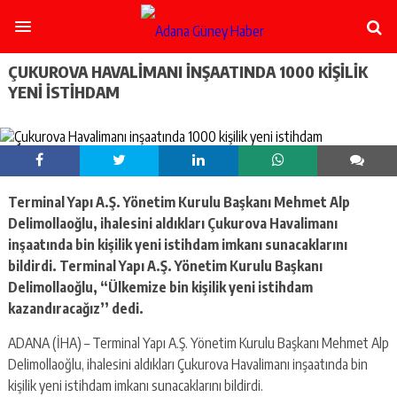
şişli
escort
-
ataşehir
ÇUKUROVA HAVALIMANI INŞAATINDA 1000 KIŞILIK
escort
YENI ISTIHDAM
-
kadıköy
escort
-
pendik
escort
Terminal Yapı A.Ş. Yönetim Kurulu Başkanı Mehmet Alp
-
ümraniye
Delimollaoğlu, ihalesini aldıkları Çukurova Havalimanı
escort
inşaatında bin kişilik yeni istihdam imkanı sunacaklarını
-
bildirdi. Terminal Yapı A.Ş. Yönetim Kurulu Başkanı
mecidiyeköy
Delimollaoğlu, “Ülkemize bin kişilik yeni istihdam
escort
kazandıracağız’’ dedi.
-
taksim
ADANA (İHA) – Terminal Yapı A.Ş. Yönetim Kurulu Başkanı Mehmet Alp
escort
-
Delimollaoğlu, ihalesini aldıkları Çukurova Havalimanı inşaatında bin
beşiktaş
kişilik yeni istihdam imkanı sunacaklarını bildirdi.