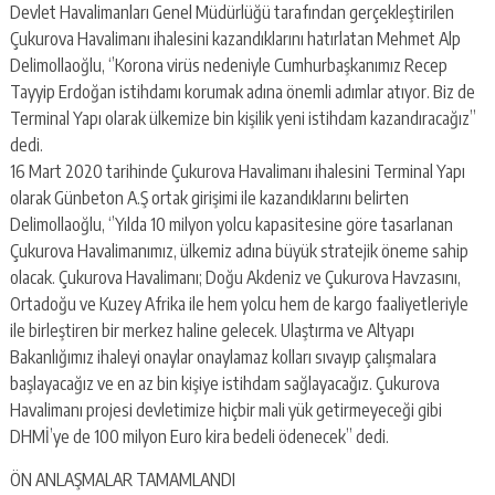
escort
Devlet Havalimanları Genel Müdürlüğü tarafından gerçekleştirilen
-
Çukurova Havalimanı ihalesini kazandıklarını hatırlatan Mehmet Alp
kartal
Delimollaoğlu, ‘’Korona virüs nedeniyle Cumhurbaşkanımız Recep
escort
-
Tayyip Erdoğan istihdamı korumak adına önemli adımlar atıyor. Biz de
maltepe
Terminal Yapı olarak ülkemize bin kişilik yeni istihdam kazandıracağız’’
escort
dedi.
16 Mart 2020 tarihinde Çukurova Havalimanı ihalesini Terminal Yapı
olarak Günbeton A.Ş ortak girişimi ile kazandıklarını belirten
Delimollaoğlu, ‘’Yılda 10 milyon yolcu kapasitesine göre tasarlanan
Çukurova Havalimanımız, ülkemiz adına büyük stratejik öneme sahip
olacak. Çukurova Havalimanı; Doğu Akdeniz ve Çukurova Havzasını,
Ortadoğu ve Kuzey Afrika ile hem yolcu hem de kargo faaliyetleriyle
ile birleştiren bir merkez haline gelecek. Ulaştırma ve Altyapı
Bakanlığımız ihaleyi onaylar onaylamaz kolları sıvayıp çalışmalara
başlayacağız ve en az bin kişiye istihdam sağlayacağız. Çukurova
Havalimanı projesi devletimize hiçbir mali yük getirmeyeceği gibi
DHMİ’ye de 100 milyon Euro kira bedeli ödenecek’’ dedi.
ÖN ANLAŞMALAR TAMAMLANDI