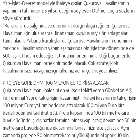
Yap-İşlet-Devret modeliyle ihaleye çıkılan Çukurova Havalimanının
yapımının tahminen 2,5 yıl süreceğini söyleyen Delimollaoğlu sözlerini
şöyle sürdürdü:
‘’Korona virüs salgınına ve ekonomik durgunluğa rağmen Çukurova
Havalimanı için uluslararası finansman kuruluşlarıyla ön anlaşmaları
tamamladık. Yabancı kuruluşlar da Çukurova Havalimanının öneminin
farkında. Havalimanının yapım aşamasında bin, işletme döneminde de
500 kişi istihdam edeceğiz. İstihdamın öneminin arttığı bugünlerde
Çukurova Havalimanı örnek bir model olacak. Çok stratejik bir
havalimanı kazanacağımız için ülkemiz adına çok heyecanlıyız.’’
PROJEYE GÖRE DHMİ 100 MİLYON EURO KİRA ALACAK
Çukurova Havalimanı ihalesini en yüksek teklifi veren Günbeton A.Ş.
ile Terminal Yapı ortak girişimi kazanmıştı. İhaleyi kazanan ortak girişim
100 milyon Euro yatırım bedeline artı olarak 100 milyon Euro kira
bedeli ödemeyi taahhüt etti. Proje kapsamında 100 bin metrekare
büyüklüğünde iç-dış hatlar terminal binası yapılacak; devamında 50 bin
metrekare büyüklüğünde ek terminal binası hizmete açılacak. Aynı
zamanda projede 90 bin metrekare büyüklüğünde otopark, 10 bin