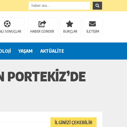
NLI SONUÇLAR
HABER GÖNDER
BURÇLAR
İLETİŞİM
OLOJİ
YAŞAM
AKTÜALİTE
N PORTEKİZ’DE
İLGİNİZİ ÇEKEBİLİR