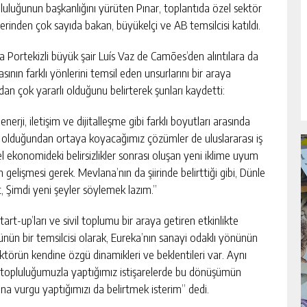
luluğunun başkanlığını yürüten Pınar, toplantıda özel sektör
lerinden çok sayıda bakan, büyükelçi ve AB temsilcisi katıldı.
 Portekizli büyük şair Luís Vaz de Camões’den alıntılara da
ının farklı yönlerini temsil eden unsurlarını bir araya
ından çok yararlı olduğunu belirterek şunları kaydetti:
nerji, iletişim ve dijitalleşme gibi farklı boyutları arasında
te olduğundan ortaya koyacağımız çözümler de uluslararası iş
el ekonomideki belirsizlikler sonrası oluşan yeni iklime uyum
ın gelişmesi gerek. Mevlana’nın da şiirinde belirttiği gibi, Dünle
, Şimdi yeni şeyler söylemek lazım.”
tart-up’ları ve sivil toplumu bir araya getiren etkinlikte
nün bir temsilcisi olarak, Eureka’nın sanayi odaklı yönünün
törün kendine özgü dinamikleri ve beklentileri var. Aynı
 topluluğumuzla yaptığımız istişarelerde bu dönüşümün
a vurgu yaptığımızı da belirtmek isterim” dedi.