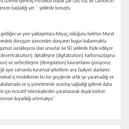
si üzerine işlenmiş Portekizli büyük şair Luís Vaz de Camões’in
denizin başladığı yer. ” şeklinde konuştu.
 geldiğini ve yeni yaklaşımlara ihtiyaç olduğunu belirten Murat
ksenindeki dönüşüm sürecinden dünyanın bugün kullanmakta
ümün sürükleyicisi olan unsurlar ise 5D şeklinde ifade ediliyor.
decentralization), dijitalleşme (digitalization), karbonsuzlaşma
ion) ve serbestleşme (deregulation) kavramlarını görüyoruz.
ğil aynı zamanda kurumsal şirketlerin ana faaliyet alanlarını
eleneksel iş modellerinin bu tür geçişlerde artık işe yaramadığı ve
 yakalamada ve iş yönetiminde avantaj sağladığı giderek daha
ecek için inovatif teknolojilerden yararlanarak düşük karbon
evresel duyarlılığı artırmalıyız”.