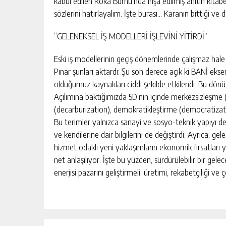
kabul edilen Roka Burnu’nda inşa edilmiş anıtın kitabe
sözlerini hatırlayalım. İşte burası… Karanın bittiği ve 
“GELENEKSEL İŞ MODELLERİ İŞLEVİNİ YİTİRDİ”
Eski iş modellerinin geçiş dönemlerinde çalışmaz hale
Pınar şunları aktardı: Şu son derece açık ki BANİ e
olduğumuz kaynakları ciddi şekilde etkilendi. Bu dönüş
Açılımına baktığımızda 5D’nin içinde merkezsizleşme (
(decarburization), demokratikleştirme (democratizat
Bu terimler yalnızca sanayi ve sosyo-teknik yapıyı de
ve kendilerine dair bilgilerini de değiştirdi. Ayrıca, g
hizmet odaklı yeni yaklaşımların ekonomik fırsatları
net anlaşılıyor. İşte bu yüzden, sürdürülebilir bir gel
enerjisi pazarını geliştirmeli; üretimi, rekabetçiliği ve ç