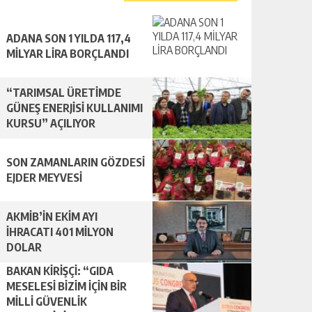
ADANA SON 1 YILDA 117,4
MİLYAR LİRA BORÇLANDI
“TARIMSAL ÜRETİMDE
GÜNEŞ ENERJİSİ KULLANIMI
KURSU” AÇILIYOR
SON ZAMANLARIN GÖZDESİ
EJDER MEYVESİ
AKMİB’İN EKİM AYI
İHRACATI 401 MİLYON
DOLAR
BAKAN KİRİŞÇİ: “GIDA
MESELESİ BİZİM İÇİN BİR
MİLLİ GÜVENLİK