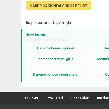
HABER HAKKINDA GÖRÜŞ BELİRT
Bu yazı yorumlara kapatılmıştır.
En İyi Seçimler
Uzman değerlendirmesi ile seçilmiş
Deneme bonusu güncel
De
primebahis resmi giris
Çevrims
Deneme bonusu veren siteler
Ca
Covid-19
Foto Galeri
Video Galeri
Burclar