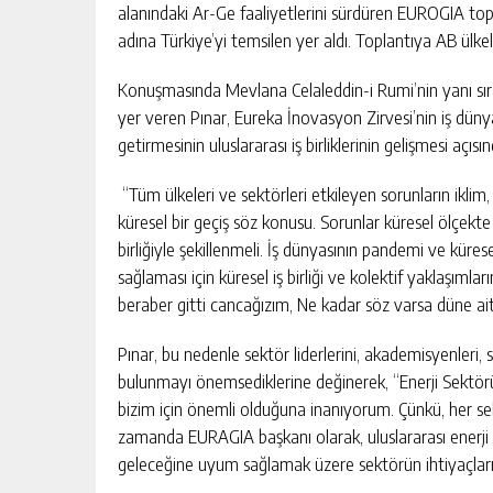
alanındaki Ar-Ge faaliyetlerini sürdüren EUROGIA top
adına Türkiye’yi temsilen yer aldı. Toplantıya AB ülke
Konuşmasında Mevlana Celaleddin-i Rumi’nin yanı sıra
yer veren Pınar, Eureka İnovasyon Zirvesi’nin iş dünyas
getirmesinin uluslararası iş birliklerinin gelişmesi açıs
“Tüm ülkeleri ve sektörleri etkileyen sorunların iklim, e
küresel bir geçiş söz konusu. Sorunlar küresel ölçek
birliğiyle şekillenmeli. İş dünyasının pandemi ve küres
sağlaması için küresel iş birliği ve kolektif yaklaşımlar
beraber gitti cancağızım, Ne kadar söz varsa düne ait
Pınar, bu nedenle sektör liderlerini, akademisyenleri, s
bulunmayı önemsediklerine değinerek, “Enerji Sektörü
bizim için önemli olduğuna inanıyorum. Çünkü, her sek
zamanda EURAGIA başkanı olarak, uluslararası enerji
geleceğine uyum sağlamak üzere sektörün ihtiyaçların