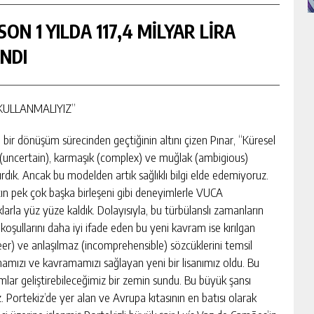
ON 1 YILDA 117,4 MİLYAR LİRA
NDI
 KULLANMALIYIZ”
i bir dönüşüm sürecinden geçtiğinin altını çizen Pınar, “Küresel
iz (uncertain), karmaşık (complex) ve muğlak (ambigious)
rdık. Ancak bu modelden artık sağlıklı bilgi elde edemiyoruz.
ın pek çok başka birleşeni gibi deneyimlerle VUCA
arla yüz yüze kaldık. Dolayısıyla, bu türbülanslı zamanların
koşullarını daha iyi ifade eden bu yeni kavram ise kırılgan
neer) ve anlaşılmaz (incomprehensible) sözcüklerini temsil
lamamızı ve kavramamızı sağlayan yeni bir lisanımız oldu. Bu
ımlar geliştirebileceğimiz bir zemin sundu. Bu büyük şansı
z. Portekiz’de yer alan ve Avrupa kıtasının en batısı olarak