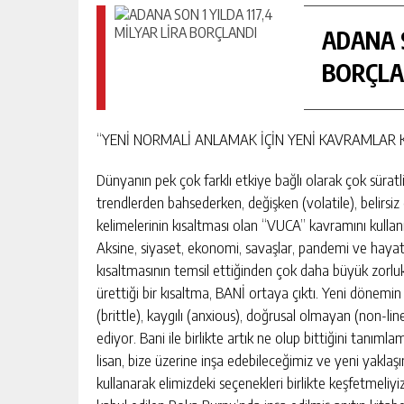
ADANA S
BORÇLA
“YENİ NORMALİ ANLAMAK İÇİN YENİ KAVRAMLAR
Dünyanın pek çok farklı etkiye bağlı olarak çok süratl
trendlerden bahsederken, değişken (volatile), belirs
kelimelerinin kısaltması olan “VUCA” kavramını kullanı
Aksine, siyaset, ekonomi, savaşlar, pandemi ve hayat
kısaltmasının temsil ettiğinden çok daha büyük zorlukl
ürettiği bir kısaltma, BANİ ortaya çıktı. Yeni dönemin 
(brittle), kaygılı (anxious), doğrusal olmayan (non-li
ediyor. Bani ile birlikte artık ne olup bittiğini tanım
lisan, bize üzerine inşa edebileceğimiz ve yeni yaklaş
kullanarak elimizdeki seçenekleri birlikte keşfetmeliyi