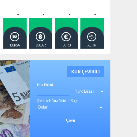
-
-
-
-
BORSA
DOLAR
EURO
ALTIN
KUR ÇEVİRİCİ
Para Birimi
Çevrilecek Para Birimini Seçin
Çevir