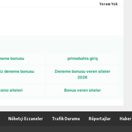
Yorum Yok
neme bonusu
primebahis giriş
iz deneme bonusu
Deneme bonusu veren siteler
2026
sino siteleri
Bonus veren siteler
Nöbetçi Eczaneler
Trafik Durumu
Röportajlar
Haber