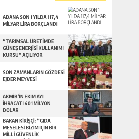
ADANA SON 1 YILDA 117,4
MİLYAR LİRA BORÇLANDI
“TARIMSAL ÜRETİMDE
GÜNEŞ ENERJİSİ KULLANIMI
KURSU” AÇILIYOR
SON ZAMANLARIN GÖZDESİ
EJDER MEYVESİ
AKMİB’İN EKİM AYI
İHRACATI 401 MİLYON
DOLAR
BAKAN KİRİŞÇİ: “GIDA
MESELESİ BİZİM İÇİN BİR
MİLLİ GÜVENLİK