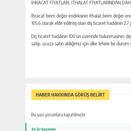
İHRACAT FİYATLARI, İTHALAT FİYATLARINDAN DA
İhracat birim değer endeksinin ithalat birim değer e
105,6 olarak elde edilmiş olan dış ticaret haddinin 2,7 
Dış ticaret haddinin 100’ün üzerinde bulunmasının; dı
satıp, ucuza satın aldığımız için ülke lehine bir durum 
HABER HAKKINDA GÖRÜŞ BELİRT
Bu yazı yorumlara kapatılmıştır.
En İyi Seçimler