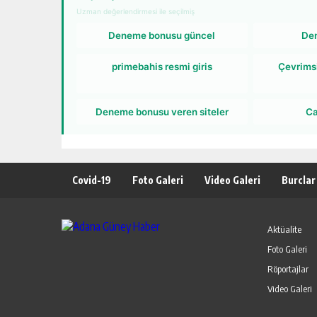
Uzman değerlendirmesi ile seçilmiş
Deneme bonusu güncel
De
primebahis resmi giris
Çevrims
Deneme bonusu veren siteler
Ca
Covid-19
Foto Galeri
Video Galeri
Burclar
Aktüalite
Foto Galeri
Röportajlar
Video Galeri