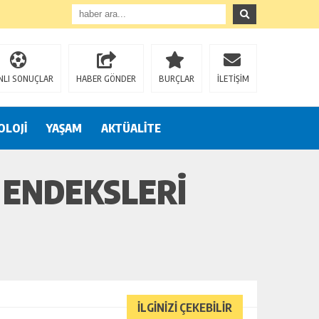
NLI SONUÇLAR
HABER GÖNDER
BURÇLAR
İLETİŞİM
OLOJİ
YAŞAM
AKTÜALİTE
 ENDEKSLERI
İLGİNİZİ ÇEKEBİLİR