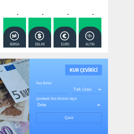
-
-
-
-
BORSA
DOLAR
EURO
ALTIN
KUR ÇEVİRİCİ
Para Birimi
Çevrilecek Para Birimini Seçin
Çevir