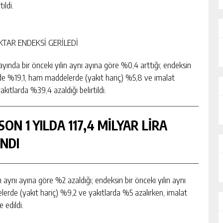
ildi.
KTAR ENDEKSİ GERİLEDİ
yında bir önceki yılın aynı ayına göre %0,4 arttığı; endeksin
ünde %19,1, ham maddelerde (yakıt hariç) %5,8 ve imalat
kıtlarda %39,4 azaldığı belirtildi.
ON 1 YILDA 117,4 MİLYAR LİRA
NDI
n aynı ayına göre %2 azaldığı; endeksin bir önceki yılın aynı
erde (yakıt hariç) %9,2 ve yakıtlarda %5 azalırken, imalat
 edildi.