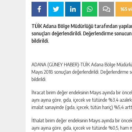
escort
-
165 v
kartal
escort
-
TÜİK Adana Bölge Müdürlüğü tarafından yapılan 
maltepe
sonuçları değerlendirildi. Değerlendirme sonucund
escort
bildirildi.
ADANA (GÜNEY HABER)-TÜİK Adana Bölge Müdürlüğü t
Mayıs 2018 sonuçları değerlendirildi. Değerlendirme s
bildirildi.
İhracat birim değer endeksinin Mayıs ayında bir önceki
aynı ayına göre, gıda, içecek ve tütünde %3,4 azalır
imalat sanayinde (gıda, içecek, tütün hariç) %5,4 arttığ
İthalat birim değer endeksinin Mayıs ayında bir önceki 
aynı ayına göre, gıda, içecek ve tütünde %0,5, ham m