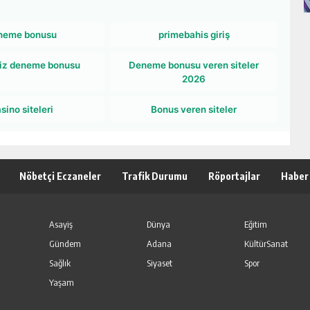
neme bonusu
primebahis giriş
iz deneme bonusu
Deneme bonusu veren siteler
2026
sino siteleri
Bonus veren siteler
Nöbetçi Eczaneler
Trafik Durumu
Röportajlar
Haber
Asayiş
Dünya
Eğitim
Gündem
Adana
KültürSanat
Sağlık
Siyaset
Spor
Yaşam