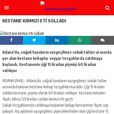
şişli
escort
-
ataşehir
KESTANE KIRMIZI ETI SOLLADI
escort
-
kadıköy
escort
-
pendik
Adana’da, soğuk havaların vazgeçilmez sokak tatları arasında
escort
yer alan kestane kebaplar seyyar tezgahlarda satılmaya
-
ümraniye
başlandı. Kestanenin çiği 15 liradan pişmişi 60 liradan
escort
satılıyor
-
mecidiyeköy
ADANA (İHA) – Adana’da, soğuk havaların vazgeçilmez sokak tatları
escort
arasında bulunan kestane kebap tezgahları kuruldu. Çiği 15 liradan
-
satılan kestane, pişmiş olarak 60 liradan satılıyor. Kestane kebabın
taksim
fiyatı, kilosu 50 liradan satılan kırmızı eti geçti.
escort
-
Sokak tezgahlarında satılmaya başlanan kebap kestanenin fiyatı cep
beşiktaş
yakıyor. Kış aylarının vazgeçilmez yiyeceklerinden olan çiğ kestane 15