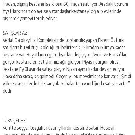
escort
liradan, pişmiş kestane ise kilosu 60 liradan satılıyor. Aradaki uçurum
-
fiyat farkından dolayı ise vatandaşlar kestaneyi çiğ alıp evlerinde
kartal
pişirerek yemeyi tercih ediyor.
escort
-
maltepe
SATIŞLAR AZ
escort
Vedat Dalokay Hal Kompleksi’nde toptancılık yapan Ekrem Öztürk,
satışların bu yıl düşük olduğunu belirterek, “5 liradan 15 liraya kadar
kestane var. Boyutlarına göre fiyatları değişiyor. Aydın ve Bursa’dan
geliyor kestaneler. Satışlarımız ağır gidiyor. Piyasa durgun biraz.
Kestane Eylül ayında satışa çıkıyor Nisan ayına kadar devam ediyor.
Hava daha sıcak, kış gelmedi. Geçen yıl bu mevsimlerde kar vardı. Şimdi
yüksek kesimlerde bile kar yok. Sobalar tam yandığında satışlar artar”
dedi.
LÜKS ÇEREZ
Kentte seyyar tezgahta uzun yıllardır kestane satan Hüseyin
Kavuncuoğlu da, havaların soğuduğu zamanlarda satışların arttığını