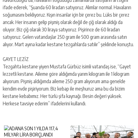
ifade ederek, “Şuanda 60 liradan satıyoruz. Alımlar normal. Havaların
soğumasını bekliyoruz. Kışın insanlar için bir çerez bu. Lüks bir çerez
ancak. Her insanın gelip pişmiş olarak değil de çiğ olarak aldığı da
oluyor. Biz çiğ olarak 30 liraya satıyoruz. Pişirince de 60 liradan
satıyoruz. Gelen vatandaşlar 250 gram ile 500 gram arasında satın
alıyor. Mart ayına kadar kestane tezgahlarda satılır” şeklinde konuştu.
GAYET LEZİZ
Tezgahta kestane yiyen Mustafa Gürbüz isimli vatandaş ise, “Gayet
lezzetli kestane. Aileme göre aldığımda yarım kilogram ile 1 kilogram
alıyorum. Pişmiş aldığımda aileme 250 gram alıyorum ama genelde
kendim evde pişiriyorum. Biz kebap ile meşhuruz ama bu da bizim
kestane kebabımız. Her türlü şifa kaynağı. Besin değeri yüksek.
Herkese tavsiye ederim” ifadelerini kullandı.