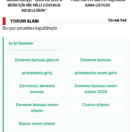
BİZİM İÇİN BİR MİLLİ GÜVENLİK
KARA LİSTEDE
MESELESİDİR”
Yorum Yok
YORUM ALANI
Bu yazı yorumlara kapatılmıştır.
En İyi Seçimler
Uzman değerlendirmesi ile seçilmiş
Deneme bonusu güncel
Deneme bonusu
primebahis giriş
primebahis resmi giris
Çevrimsiz deneme
Deneme bonusu veren
bonusu
siteler 2026
Deneme bonusu veren
Casino siteleri
siteler
Bonus veren siteler