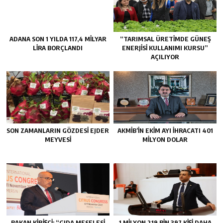
ADANA SON 1 YILDA 117,4 MİLYAR
“TARIMSAL ÜRETİMDE GÜNEŞ
LİRA BORÇLANDI
ENERJİSİ KULLANIMI KURSU”
AÇILIYOR
SON ZAMANLARIN GÖZDESİ EJDER
AKMİB’İN EKİM AYI İHRACATI 401
MEYVESİ
MİLYON DOLAR
BAKAN KİRİŞÇİ: “GIDA MESELESİ
1 MİLYON 219 BİN 397 KİŞİ DAHA