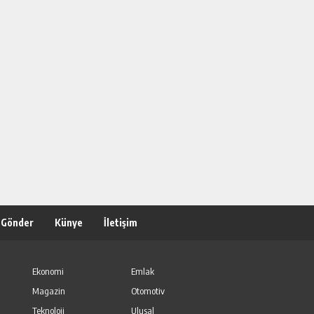
 Gönder
Künye
İletişim
Ekonomi
Emlak
Magazin
Otomotiv
Teknoloji
Ulusal