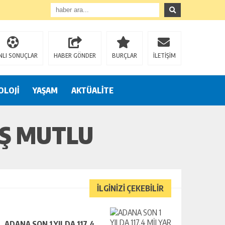
NLI SONUÇLAR
HABER GÖNDER
BURÇLAR
İLETİŞİM
OLOJİ
YAŞAM
AKTÜALİTE
AŞ MUTLU
İLGİNİZİ ÇEKEBİLİR
ADANA SON 1 YILDA 117,4