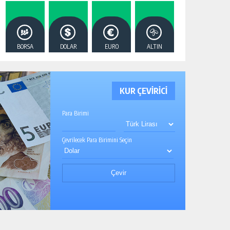
BORSA
DOLAR
EURO
ALTIN
KUR ÇEVİRİCİ
Para Birimi
Çevrilecek Para Birimini Seçin
Çevir