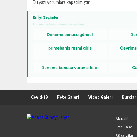
Bu yazı yorumlara kapatılmıştır.
En İyi Seçimler
Uzman değerlendirmesi ile seçilmiş
Deneme bonusu güncel
De
primebahis resmi giris
Çevrims
Deneme bonusu veren siteler
Ca
Covid-19
Foto Galeri
Video Galeri
Burclar
Aktüalite
Foto Galeri
Röportajlar