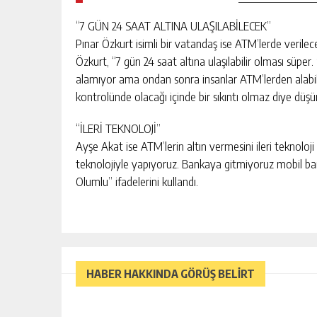
“7 GÜN 24 SAAT ALTINA ULAŞILABİLECEK”
Pınar Özkurt isimli bir vatandaş ise ATM’lerde verilece
Özkurt, “7 gün 24 saat altına ulaşılabilir olması süper
alamıyor ama ondan sonra insanlar ATM’lerden alabilir
kontrolünde olacağı içinde bir sıkıntı olmaz diye dü
“İLERİ TEKNOLOJİ”
Ayşe Akat ise ATM’lerin altın vermesini ileri teknoloji 
teknolojiyle yapıyoruz. Bankaya gitmiyoruz mobil bankac
Olumlu” ifadelerini kullandı.
HABER HAKKINDA GÖRÜŞ BELİRT