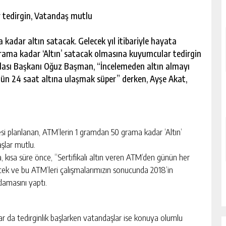
 tedirgin, Vatandaş mutlu
kadar altın satacak. Gelecek yıl itibariyle hayata
rama kadar ‘Altın’ satacak olmasına kuyumcular tedirgin
ası Başkanı Oğuz Başman, “İncelemeden altın almayı
gün 24 saat altına ulaşmak süper” derken, Ayşe Akat,
esi planlanan, ATM’lerin 1 gramdan 50 grama kadar ‘Altın’
şlar mutlu.
ısa süre önce, “Sertifikalı altın veren ATM’den günün her
ilecek ve bu ATM’leri çalışmalarımızın sonucunda 2018’in
lamasını yaptı.
ar da tedirginlik başlarken vatandaşlar ise konuya olumlu