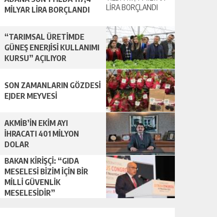
MİLYAR LİRA BORÇLANDI
“TARIMSAL ÜRETİMDE
GÜNEŞ ENERJİSİ KULLANIMI
KURSU” AÇILIYOR
SON ZAMANLARIN GÖZDESİ
EJDER MEYVESİ
AKMİB’İN EKİM AYI
İHRACATI 401 MİLYON
DOLAR
BAKAN KİRİŞÇİ: “GIDA
MESELESİ BİZİM İÇİN BİR
MİLLİ GÜVENLİK
MESELESİDİR”