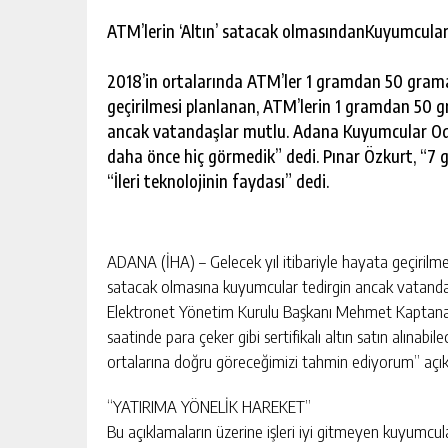
escort
-
ATM’lerin ‘Altın’ satacak olmasından
Kuyumcular
kartal
escort
2018’in ortalarında ATM’ler 1 gramdan 50 grama 
-
maltepe
geçirilmesi planlanan, ATM’lerin 1 gramdan 50 g
escort
ancak vatandaşlar mutlu. Adana Kuyumcular Od
daha önce hiç görmedik” dedi. Pınar Özkurt, “7 
“İleri teknolojinin faydası” dedi.
ADANA (İHA) – Gelecek yıl itibariyle hayata geçirilm
satacak olmasına kuyumcular tedirgin ancak vatanda
Elektronet Yönetim Kurulu Başkanı Mehmet Kaptana, k
saatinde para çeker gibi sertifikalı altın satın alınab
ortalarına doğru göreceğimizi tahmin ediyorum” açık
“YATIRIMA YÖNELİK HAREKET”
Bu açıklamaların üzerine işleri iyi gitmeyen kuyumcul