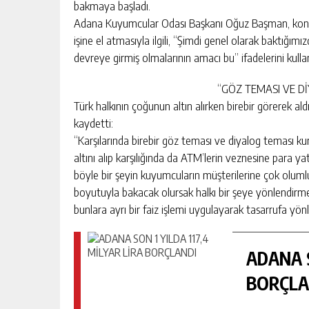
bakmaya başladı.
Adana Kuyumcular Odası Başkanı Oğuz Başman, konuyla
işine el atmasıyla ilgili, “Şimdi genel olarak baktığımı
devreye girmiş olmalarının amacı bu” ifadelerini kulla
“GÖZ TEMASI VE D
Türk halkının çoğunun altın alırken birebir görerek a
kaydetti:
“Karşılarında birebir göz teması ve diyalog teması kura
altını alıp karşılığında da ATM’lerin veznesine para y
böyle bir şeyin kuyumcuların müşterilerine çok olum
boyutuyla bakacak olursak halkı bir şeye yönlendirm
bunlara ayrı bir faiz işlemi uygulayarak tasarrufa yönle
ADANA S
BORÇLA