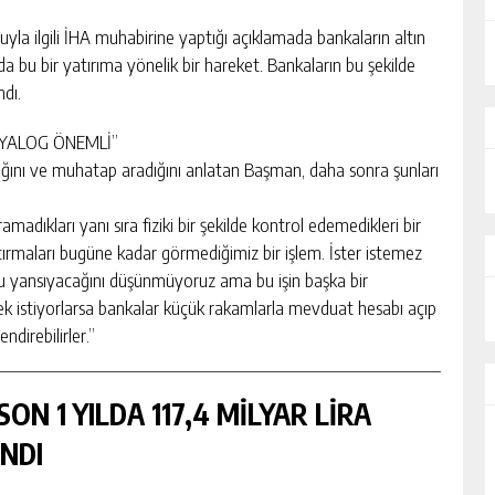
 ilgili İHA muhabirine yaptığı açıklamada bankaların altın
zda bu bir yatırıma yönelik bir hareket. Bankaların bu şekilde
ndı.
İYALOG ÖNEMLİ”
ldığını ve muhatap aradığını anlatan Başman, daha sonra şunları
madıkları yanı sıra fiziki bir şekilde kontrol edemedikleri bir
atırmaları bugüne kadar görmediğimiz bir işlem. İster istemez
lu yansıyacağını düşünmüyoruz ama bu işin başka bir
ek istiyorlarsa bankalar küçük rakamlarla mevduat hesabı açıp
ndirebilirler.”
ON 1 YILDA 117,4 MİLYAR LİRA
NDI