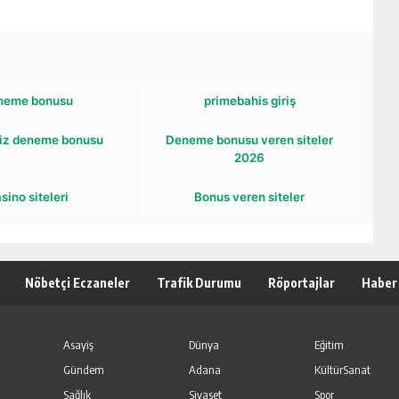
neme bonusu
primebahis giriş
iz deneme bonusu
Deneme bonusu veren siteler
2026
sino siteleri
Bonus veren siteler
Nöbetçi Eczaneler
Trafik Durumu
Röportajlar
Haber
Asayiş
Dünya
Eğitim
Gündem
Adana
KültürSanat
Sağlık
Siyaset
Spor