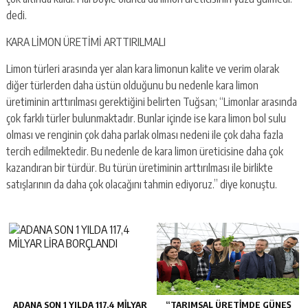
dedi.
KARA LİMON ÜRETİMİ ARTTIRILMALI
Limon türleri arasında yer alan kara limonun kalite ve verim olarak
diğer türlerden daha üstün olduğunu bu nedenle kara limon
üretiminin arttırılması gerektiğini belirten Tuğsan; “Limonlar arasında
çok farklı türler bulunmaktadır. Bunlar içinde ise kara limon bol sulu
olması ve renginin çok daha parlak olması nedeni ile çok daha fazla
tercih edilmektedir. Bu nedenle de kara limon üreticisine daha çok
kazandıran bir türdür. Bu türün üretiminin arttırılması ile birlikte
satışlarının da daha çok olacağını tahmin ediyoruz.” diye konuştu.
ADANA SON 1 YILDA 117,4 MİLYAR
“TARIMSAL ÜRETİMDE GÜNEŞ