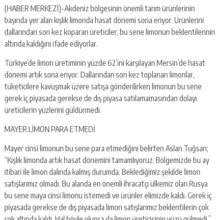
(HABER MERKEZİ)-Akdeniz bölgesinin önemli tarım ürünlerinin
başında yer alan kışlık limonda hasat dönemi sona eriyor. Ürünlerini
dallarından son kez koparan üreticiler, bu sene limonun beklentilerinin
altında kaldığını ifade ediyorlar.
Türkiye’de limon üretiminin yüzde 62’ini karşılayan Mersin’de hasat
dönemi artık sona eriyor. Dallarından son kez toplanan limonlar,
tüketicilere kavuşmak üzere satışa gönderilirken limonun bu sene
gerek iç piyasada gerekse de dış piyasa satılamamasından dolayı
üreticilerin yüzlerini güldürmedi.
MAYER LİMON PARA ETMEDİ
Mayer cinsi limonun bu sene para etmediğini belirten Aslan Tuğsan;
“Kışlık limonda artık hasat dönemini tamamlıyoruz. Bölgemizde bu ay
itibari ile limon dalında kalmış durumda. Beklediğimiz şekilde limon
satışlarımız olmadı. Bu alanda en önemli ihracatçı ülkemiz olan Rusya
bu sene maya cinsi limonu istemedi ve ürünler elimizde kaldı. Gerek iç
piyasada gerekse de dış piyasada limon satışlarımız beklentilerin çok
çok altında kaldı. Hal böyle olunca da limon üreticisinin yüzü gülmedi.”