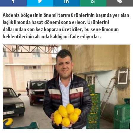
escort
-
kartal
Akdeniz bölgesinin önemli tarım ürünlerinin başında yer alan
escort
kışlık limonda hasat dönemi sona eriyor. Ürünlerini
-
dallarından son kez koparan üreticiler, bu sene limonun
maltepe
escort
beklentilerinin altında kaldığını ifade ediyorlar.