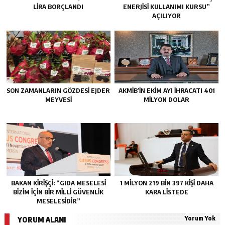
LİRA BORÇLANDI
ENERJİSİ KULLANIMI KURSU”
AÇILIYOR
SON ZAMANLARIN GÖZDESİ EJDER
AKMİB’İN EKİM AYI İHRACATI 401
MEYVESİ
MİLYON DOLAR
BAKAN KİRİŞÇİ: “GIDA MESELESİ
1 MİLYON 219 BİN 397 KİŞİ DAHA
BİZİM İÇİN BİR MİLLİ GÜVENLİK
KARA LİSTEDE
MESELESİDİR”
Yorum Yok
YORUM ALANI