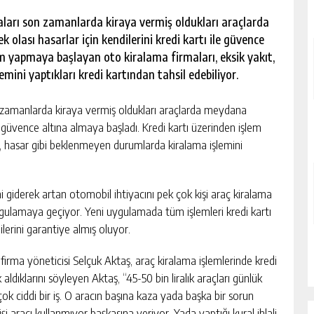
ları son zamanlarda kiraya vermiş oldukları araçlarda
 olası hasarlar için kendilerini kredi kartı ile güvence
em yapmaya başlayan oto kiralama firmaları, eksik yakıt,
ini yaptıkları kredi kartından tahsil edebiliyor.
amanlarda kiraya vermiş oldukları araçlarda meydana
ile güvence altına almaya başladı. Kredi kartı üzerinden işlem
, hasar gibi beklenmeyen durumlarda kiralama işlemini
giderek artan otomobil ihtiyacını pek çok kişi araç kiralama
uygulamaya geçiyor. Yeni uygulamada tüm işlemleri kredi kartı
lerini garantiye almış oluyor.
irma yöneticisi Selçuk Aktaş, araç kiralama işlemlerinde kredi
 aldıklarını söyleyen Aktaş, “45-50 bin liralık araçları günlük
çok ciddi bir iş. O aracın başına kaza yada başka bir sorun
şi aracı kullanmıyor başkasına veriyor. Yada yaptığı kural ihlali