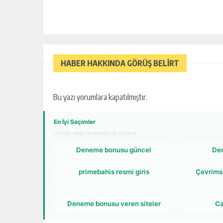
HABER HAKKINDA GÖRÜŞ BELİRT
Bu yazı yorumlara kapatılmıştır.
En İyi Seçimler
Uzman değerlendirmesi ile seçilmiş
Deneme bonusu güncel
De
primebahis resmi giris
Çevrims
Deneme bonusu veren siteler
Ca