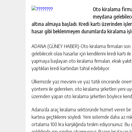
escort
-
Oto kiralama firma
kartal
meydana gelebilecek
escort
altına almaya başladı. Kredi kartı üzerinden işl
-
maltepe
hasar gibi beklenmeyen durumlarda kiralama işlem
escort
ADANA (GÜNEY HABER)-Oto kiralama firmaları son z
gelebilecek olası hasarlar için kendilerini kredi kartı 
yapmaya başlayan oto kiralama firmaları, eksik yakıt
yaptıkları kredi kartından tahsil edebiliyor.
Ülkemizde yaz mevsimi ve yaz tatili öncesinde önemi 
yöntemi ile giderirken, oto kiralama şirketleri yeni 
üzerinden yapan oto kiralama şirketleri böylece kendi
Adana’da araç kiralama sektöründe hizmet veren bir f
kartına geçtiklerini söyledi. Yeni sistemde daha az risk
ortalama 100 lira karşılığında teslim ediyorsunuz. Bu 
geldiğinde işin içinden çıkamıyoruz. Bazen kiralayan ki