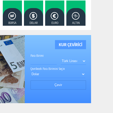
BORSA
DOLAR
EURO
ALTIN
KUR ÇEVİRİCİ
Para Birimi
Çevrilecek Para Birimini Seçin
Çevir