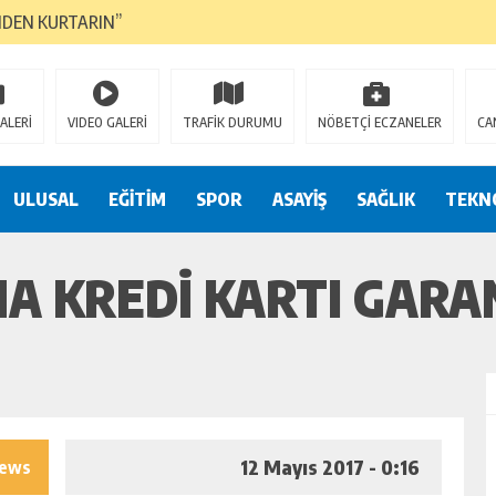
NDEN KURTARIN”
CANAVARI YEDİ
LMAZ”
ALERİ
VIDEO GALERİ
TRAFİK DURUMU
NÖBETÇİ ECZANELER
CA
A ÇEVİRİYOR
ZIN YENİ GÖZDESİ OLACAK”
ULUSAL
EĞİTİM
SPOR
ASAYİŞ
SAĞLIK
TEKN
 AÇILDI
A KREDI KARTI GARA
PATILMAYACAĞINI KAMUOYUNA AÇIKLAYIN”
NDE DURMAYA DAVET EDİYORUZ”
ÖDÜLÜ”
12 Mayıs 2017 - 0:16
iews