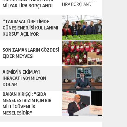
MİLYAR LİRA BORÇLANDI
“TARIMSAL ÜRETİMDE
GÜNEŞ ENERJİSİ KULLANIMI
KURSU” AÇILIYOR
SON ZAMANLARIN GÖZDESİ
EJDER MEYVESİ
AKMİB’İN EKİM AYI
İHRACATI 401 MİLYON
DOLAR
BAKAN KİRİŞÇİ: “GIDA
MESELESİ BİZİM İÇİN BİR
MİLLİ GÜVENLİK
MESELESİDİR”