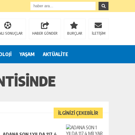
NLI SONUÇLAR
HABER GÖNDER
BURÇLAR
İLETİŞİM
OLOJİ
YAŞAM
AKTÜALİTE
NTISINDE
İLGİNİZİ ÇEKEBİLİR
ADANA SON 1 YILDA 117,4