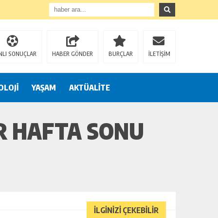
NLI SONUÇLAR
HABER GÖNDER
BURÇLAR
İLETİŞİM
OLOJİ
YAŞAM
AKTÜALİTE
R HAFTA SONU
İLGİNİZİ ÇEKEBİLİR