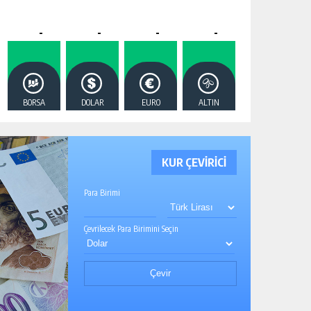
-
-
-
-
BORSA
DOLAR
EURO
ALTIN
KUR ÇEVİRİCİ
Para Birimi
Çevrilecek Para Birimini Seçin
Çevir