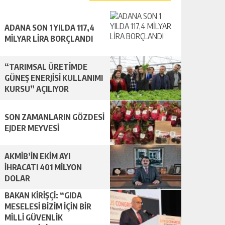
ADANA SON 1 YILDA 117,4
MİLYAR LİRA BORÇLANDI
“TARIMSAL ÜRETİMDE
GÜNEŞ ENERJİSİ KULLANIMI
KURSU” AÇILIYOR
SON ZAMANLARIN GÖZDESİ
EJDER MEYVESİ
AKMİB’İN EKİM AYI
İHRACATI 401 MİLYON
DOLAR
BAKAN KİRİŞÇİ: “GIDA
MESELESİ BİZİM İÇİN BİR
MİLLİ GÜVENLİK