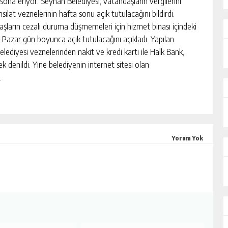
na eriyor. Seyhan Belediyesi, vatandaşların vergilerini
silat veznelerinin hafta sonu açık tutulacağını bildirdi.
ların cezalı duruma düşmemeleri için hizmet binası içindeki
 Pazar gün boyunca açık tutulacağını açıkladı. Yapılan
ediyesi veznelerinden nakit ve kredi kartı ile Halk Bank,
k denildi. Yine belediyenin internet sitesi olan
.
Yorum Yok