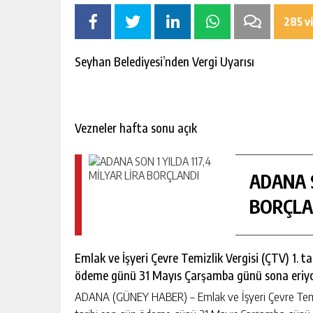
escort
-
285 v
kartal
escort
-
Seyhan Belediyesi’nden Vergi Uyarısı
maltepe
escort
Vezneler hafta sonu açık
ADANA S
BORÇLA
Emlak ve İşyeri Çevre Temizlik Vergisi (ÇTV) 1. ta
ödeme günü 31 Mayıs Çarşamba günü sona eriyo
ADANA (GÜNEY HABER) – Emlak ve İşyeri Çevre Temizlik