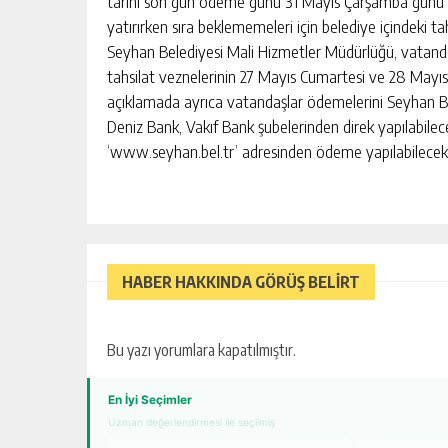
tarihi son gün ödeme günü 31 Mayıs Çarşamba günü so
yatırırken sıra beklememeleri için belediye içindeki tah
Seyhan Belediyesi Mali Hizmetler Müdürlüğü, vatandaş
tahsilat veznelerinin 27 Mayıs Cumartesi ve 28 Mayıs
açıklamada ayrıca vatandaşlar ödemelerini Seyhan Bel
Deniz Bank, Vakıf Bank şubelerinden direk yapılabilece
‘www.seyhan.bel.tr’ adresinden ödeme yapılabilecek
HABER HAKKINDA GÖRÜŞ BELİRT
Bu yazı yorumlara kapatılmıştır.
En İyi Seçimler
Uzman değerlendirmesi ile seçilmiş