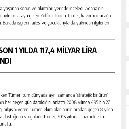
yaşanan sorun ve sıkıntıları yerinde inceledi. Adana’nın
leriyle bir araya gelen Zülfikar İnönü Tümer, kavurucu sıcağa
. Burada işçilerin ailesi ve çocuklarıyla da yakından ilgilenen
ON 1 YILDA 117,4 MİLYAR LİRA
NDI
eken Tümer, tüm dünyada aynı zamanda ‘stratejik bir ürün’
n her geçen gün daraldığını anlattı. 2008 yılında 495 bin 27
ğı bilgisini veren Tümer, ekim alanlarının aradan geçen 8 yılda
a düştüğünü vurguladı. Tümer, 2016 yılındaki pamuk ekim
rlattı.