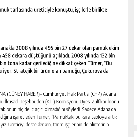
k tarlasında üreticiyle konuştu, işçilerle birlikte
dana’da 2008 yılında 495 bin 27 dekar olan pamuk ekim
n 458 dekara düştüğünü açıkladı. 2008 yılında 132 bin
bin tona kadar gerilediğine dikkat çeken Tümer, “Bu
riyor. Stratejik bir ürün olan pamuğu, Çukurova’da
A (GÜNEY HABER)– Cumhuriyet Halk Partisi (CHP) Adana
mu İktisadi Teşebbüsleri (KİT) Komisyonu Üyesi Zülfikar İnönü
ablonun hiç de iç açıcı olmadığını söyledi. Sadece Adana’da
ldığına işaret eden Tümer, “Pamuktaki bu kara tabloya artık
 Üreticiyi desteklerken, tarım işçilerinin de alınterinin