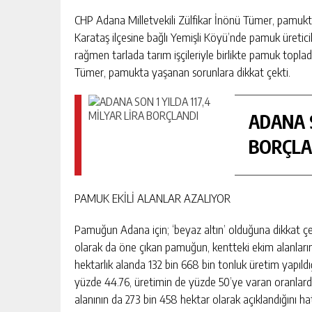
CHP Adana Milletvekili Zülfikar İnönü Tümer, pamukta 
Karataş ilçesine bağlı Yemişli Köyü’nde pamuk üretici
rağmen tarlada tarım işçileriyle birlikte pamuk topladı
Tümer, pamukta yaşanan sorunlara dikkat çekti.
ADANA S
BORÇLA
PAMUK EKİLİ ALANLAR AZALIYOR
Pamuğun Adana için; ‘beyaz altın’ olduğuna dikkat ç
olarak da öne çıkan pamuğun, kentteki ekim alanlarını
hektarlık alanda 132 bin 668 bin tonluk üretim yapıldı
yüzde 44.76, üretimin de yüzde 50’ye varan oranlard
alanının da 273 bin 458 hektar olarak açıklandığını hatı