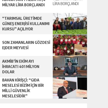
MİLYAR LİRA BORÇLANDI
“TARIMSAL ÜRETİMDE
GÜNEŞ ENERJİSİ KULLANIMI
KURSU” AÇILIYOR
SON ZAMANLARIN GÖZDESİ
EJDER MEYVESİ
AKMİB’İN EKİM AYI
İHRACATI 401 MİLYON
DOLAR
BAKAN KİRİŞÇİ: “GIDA
MESELESİ BİZİM İÇİN BİR
MİLLİ GÜVENLİK
MESELESİDİR”