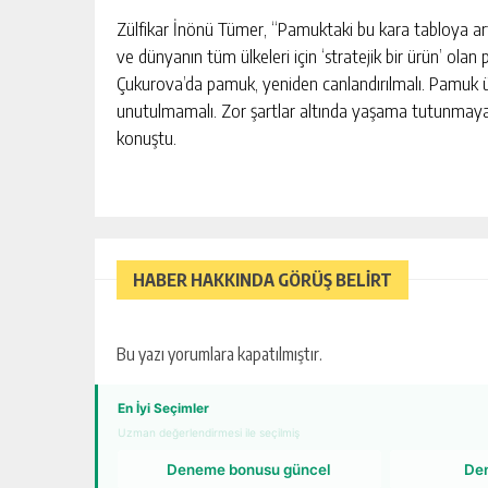
Zülfikar İnönü Tümer, “Pamuktaki bu kara tabloya art
ve dünyanın tüm ülkeleri için ‘stratejik bir ürün’ ola
Çukurova’da pamuk, yeniden canlandırılmalı. Pamuk üre
unutulmamalı. Zor şartlar altında yaşama tutunmaya çal
konuştu.
HABER HAKKINDA GÖRÜŞ BELİRT
Bu yazı yorumlara kapatılmıştır.
En İyi Seçimler
Uzman değerlendirmesi ile seçilmiş
Deneme bonusu güncel
De