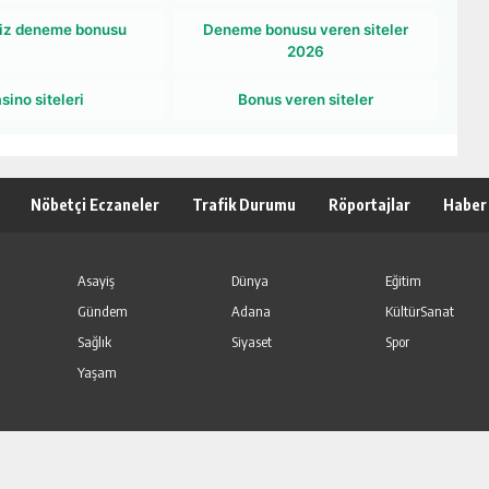
iz deneme bonusu
Deneme bonusu veren siteler
2026
sino siteleri
Bonus veren siteler
Nöbetçi Eczaneler
Trafik Durumu
Röportajlar
Haber
Asayiş
Dünya
Eğitim
Gündem
Adana
KültürSanat
Sağlık
Siyaset
Spor
Yaşam