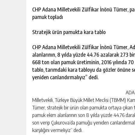
escort
-
CHP Adana Milletvekili Zülfikar İnönü Tümer, pamu
kartal
pamuk topladı
escort
-
maltepe
Stratejik ürün pamukta kara tablo
escort
CHP Adana Milletvekili Zülfikar İnönü Tümer, A
alanlarının, 8 yılda yüzde 44.76 azalarak 273 bi
668 ton olan pamuk üretiminin, 2016 yılında 70 
tablo, tarımdaki kara tabloyu da gözler önüne se
yeniden canlandırmalıyız” dedi.
ADAN
Milletvekili, Türkiye Büyük Millet Meclisi (TBMM) Ka
Tümer, stratejik bir ürün olan pamukta ortaya çıkan t
pamuk ekim alanlarının son 8 yılda yüzde 44.76 dara
son verip Çukurova’da pamuğu yeniden canlandırmalıyız.
karşılığını vermeliyiz” dedi.