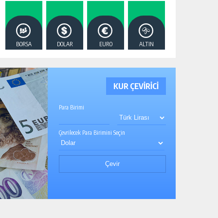
BORSA
DOLAR
EURO
ALTIN
KUR ÇEVİRİCİ
Para Birimi
Çevrilecek Para Birimini Seçin
Çevir