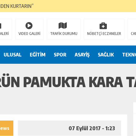
NDEN KURTARIN”
CANAVARI YEDİ
LMAZ”
ALERİ
VIDEO GALERİ
TRAFİK DURUMU
NÖBETÇİ ECZANELER
CA
A ÇEVİRİYOR
ZIN YENİ GÖZDESİ OLACAK”
ULUSAL
EĞİTİM
SPOR
ASAYİŞ
SAĞLIK
TEKN
 AÇILDI
RÜN PAMUKTA KARA 
PATILMAYACAĞINI KAMUOYUNA AÇIKLAYIN”
NDE DURMAYA DAVET EDİYORUZ”
ÖDÜLÜ”
07 Eylül 2017 - 1:23
iews