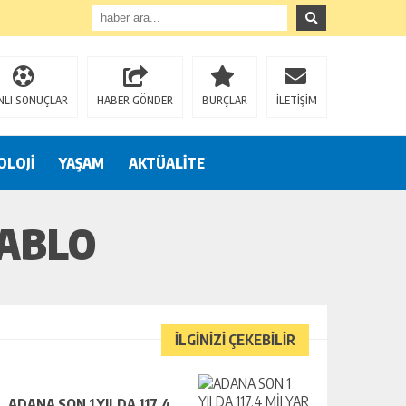
NLI SONUÇLAR
HABER GÖNDER
BURÇLAR
İLETİŞİM
OLOJİ
YAŞAM
AKTÜALİTE
TABLO
İLGİNİZİ ÇEKEBİLİR
ADANA SON 1 YILDA 117,4