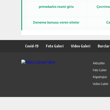
primebahis resmi giris
Çevrims
Deneme bonusu veren siteler
Ca
Covid-19
Foto Galeri
Video Galeri
Burclar
Aktüalite
Foto Galeri
Röportajlar
Video Galeri