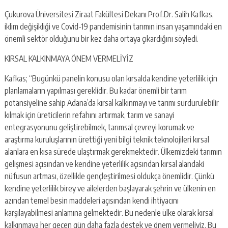
Çukurova Üniversitesi Ziraat Fakültesi Dekanı Prof.Dr. Salih Kafkas,
iklim değişikliği ve Covid-19 pandemisinin tarımın insan yaşamındaki en
önemli sektör olduğunu bir kez daha ortaya çıkardığını söyledi.
KIRSAL KALKINMAYA ÖNEM VERMELİYİZ
Kafkas; “Bugünkü panelin konusu olan kırsalda kendine yeterlilik için
planlamaların yapılması gereklidir. Bu kadar önemli bir tarım
potansiyeline sahip Adana’da kırsal kalkınmayı ve tarımı sürdürülebilir
kılmak için üreticilerin refahını artırmak, tarım ve sanayi
entegrasyonunu geliştirebilmek, tarımsal çevreyi korumak ve
araştırma kuruluşlarının ürettiği yeni bilgi teknik teknolojileri kırsal
alanlara en kısa sürede ulaştırmak gerekmektedir. Ülkemizdeki tarımın
gelişmesi açısından ve kendine yeterlilik açısından kırsal alandaki
nüfusun artması, özellikle gençleştirilmesi oldukça önemlidir. Çünkü
kendine yeterlilik birey ve ailelerden başlayarak şehrin ve ülkenin en
azından temel besin maddeleri açısından kendi ihtiyacını
karşılayabilmesi anlamına gelmektedir. Bu nedenle ülke olarak kırsal
kalkınmaya her geçen gün daha fazla destek ve önem vermeliyiz. Bu