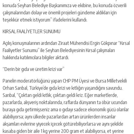
konuda Seyhan Belediye Başkanımıza ve ekibine, bu konuda özverili
çalışmalarından dolayı ve önemli projeleri gündeme aldıkları için
teşekkür etmek istiyorum” ifadelerini kullandı.
KIRSAL FAALİYETLER SUNUMU
Açılış konuşmalarının ardından Ziraat Mühendisi Ergin Gökpınar “Kırsal
Faaliyetler Sunumu” ile Seyhan Belediyesinin Kırsal çalışmaları
hakkında katılımcılara bilgiler aktardı.
“Derin bir gıda ve üretim krizi var”
Panelin moderatörlüğünü yapan CHP PM Üyesi ve Bursa Milletvekili
Orhan Sarıbal, Türkiye’de gıda krizi ve kıtlığın yaşandığını savundu.
Sarıbal, “Çoktan geldi kıtlık, çoktan geldi kriz. Eğer marketlerde,
pazarlarda, alışveriş noktalarında, raflarda dünyanın ta öbür ucundan
buraya gıda getirmişseniz ama o gıdayı sadece ekonomik gücü olanlar
alabiliyorsa; aynı ülkede pazarlardan artan ürünlerden insanlar
akşamları evlerine yiyecek içecek götürebiliyorlarsa ve aynı şekilde
kasaba giden bir aile 1 kg yerine 200 gram et alabiliyorsa, et yerine