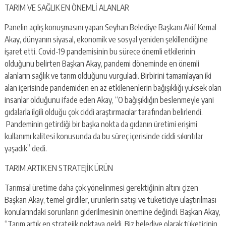
TARIM VE SAĞLIK EN ÖNEMLİ ALANLAR
Panelin açılış konuşmasını yapan Seyhan Belediye Başkanı Akif Kemal
Akay, dünyanın siyasal, ekonomik ve sosyal yeniden şekillendiğine
işaret etti. Covid-19 pandemisinin bu sürece önemli etkilerinin
olduğunu belirten Başkan Akay, pandemi döneminde en önemli
alanların sağlık ve tarım olduğunu vurguladı. Birbirini tamamlayan iki
alan içerisinde pandemiden en az etkilenenlerin bağışıklığı yüksek olan
insanlar olduğunu ifade eden Akay, “O bağışıklığın beslenmeyle yani
gıdalarla ilgili olduğu çok ciddi araştırmacılar tarafından belirlendi.
Pandeminin getirdiği bir başka nokta da gıdanın üretimi erişimi
kullanımı kalitesi konusunda da bu süreç içerisinde ciddi sıkıntılar
yaşadık” dedi.
TARIM ARTIK EN STRATEJİK ÜRÜN
Tarımsal üretime daha çok yönelinmesi gerektiğinin altını çizen
Başkan Akay, temel girdiler, ürünlerin satışı ve tüketiciye ulaştırılması
konularındaki sorunların giderilmesinin önemine değindi. Başkan Akay,
“Tarım artık en stratejik noktaya geldi. Biz belediye olarak tüketicinin