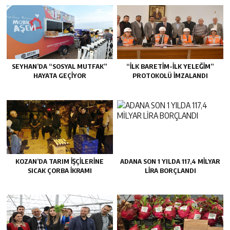
SEYHAN’DA “SOSYAL MUTFAK”
“İLK BARETİM-İLK YELEĞİM”
HAYATA GEÇİYOR
PROTOKOLÜ İMZALANDI
KOZAN’DA TARIM IŞÇILERINE
ADANA SON 1 YILDA 117,4 MİLYAR
SICAK ÇORBA IKRAMI
LİRA BORÇLANDI