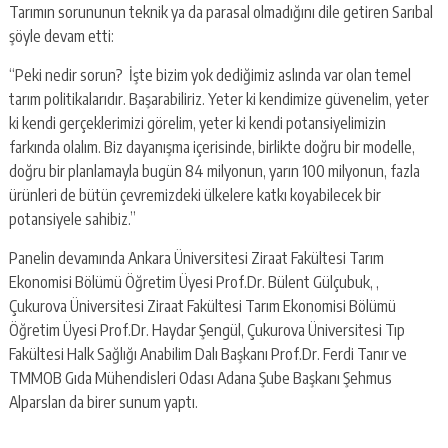
Tarımın sorununun teknik ya da parasal olmadığını dile getiren Sarıbal
şöyle devam etti:
“Peki nedir sorun? İşte bizim yok dediğimiz aslında var olan temel
tarım politikalarıdır. Başarabiliriz. Yeter ki kendimize güvenelim, yeter
ki kendi gerçeklerimizi görelim, yeter ki kendi potansiyelimizin
farkında olalım. Biz dayanışma içerisinde, birlikte doğru bir modelle,
doğru bir planlamayla bugün 84 milyonun, yarın 100 milyonun, fazla
ürünleri de bütün çevremizdeki ülkelere katkı koyabilecek bir
potansiyele sahibiz.”
Panelin devamında Ankara Üniversitesi Ziraat Fakültesi Tarım
Ekonomisi Bölümü Öğretim Üyesi Prof.Dr. Bülent Gülçubuk, ,
Çukurova Üniversitesi Ziraat Fakültesi Tarım Ekonomisi Bölümü
Öğretim Üyesi Prof.Dr. Haydar Şengül, Çukurova Üniversitesi Tıp
Fakültesi Halk Sağlığı Anabilim Dalı Başkanı Prof.Dr. Ferdi Tanır ve
TMMOB Gıda Mühendisleri Odası Adana Şube Başkanı Şehmus
Alparslan da birer sunum yaptı.