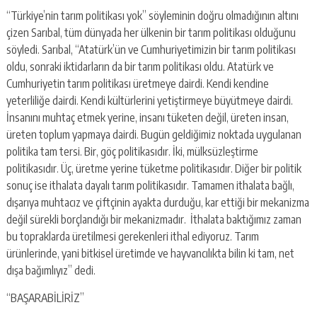
“Türkiye’nin tarım politikası yok” söyleminin doğru olmadığının altını
çizen Sarıbal, tüm dünyada her ülkenin bir tarım politikası olduğunu
söyledi. Sarıbal, “Atatürk’ün ve Cumhuriyetimizin bir tarım politikası
oldu, sonraki iktidarların da bir tarım politikası oldu. Atatürk ve
Cumhuriyetin tarım politikası üretmeye dairdi. Kendi kendine
yeterliliğe dairdi. Kendi kültürlerini yetiştirmeye büyütmeye dairdi.
İnsanını muhtaç etmek yerine, insanı tüketen değil, üreten insan,
üreten toplum yapmaya dairdi. Bugün geldiğimiz noktada uygulanan
politika tam tersi. Bir, göç politikasıdır. İki, mülksüzleştirme
politikasıdır. Üç, üretme yerine tüketme politikasıdır. Diğer bir politik
sonuç ise ithalata dayalı tarım politikasıdır. Tamamen ithalata bağlı,
dışarıya muhtacız ve çiftçinin ayakta durduğu, kar ettiği bir mekanizma
değil sürekli borçlandığı bir mekanizmadır. İthalata baktığımız zaman
bu topraklarda üretilmesi gerekenleri ithal ediyoruz. Tarım
ürünlerinde, yani bitkisel üretimde ve hayvancılıkta bilin ki tam, net
dışa bağımlıyız” dedi.
“BAŞARABİLİRİZ”