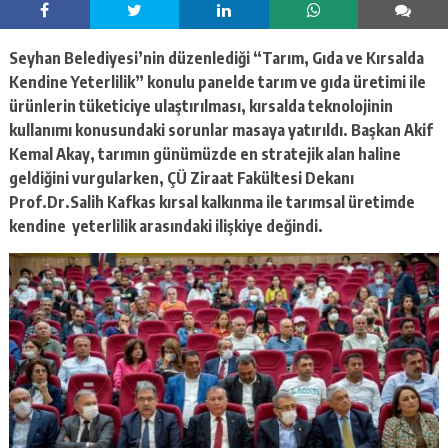
escort
-
kartal
Seyhan Belediyesi’nin düzenlediği “Tarım, Gıda ve Kırsalda
escort
-
Kendine Yeterlilik” konulu panelde tarım ve gıda üretimi ile
maltepe
ürünlerin tüketiciye ulaştırılması, kırsalda teknolojinin
escort
kullanımı konusundaki sorunlar masaya yatırıldı. Başkan Akif
Kemal Akay, tarımın günümüzde en stratejik alan haline
geldiğini vurgularken, ÇÜ Ziraat Fakültesi Dekanı
Prof.Dr.Salih Kafkas kırsal kalkınma ile tarımsal üretimde
kendine yeterlilik arasındaki ilişkiye değindi.