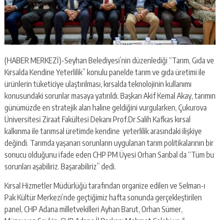
(HABER MERKEZİ)-Seyhan Belediyesi’nin düzenlediği “Tarım, Gıda ve
Kırsalda Kendine Yeterlilik” konulu panelde tarım ve gıda üretimi ile
ürünlerin tüketiciye ulaştırılması, kırsalda teknolojinin kullanımı
konusundaki sorunlar masaya yatırıldı. Başkan Akif Kemal Akay, tarımın
günümüzde en stratejik alan haline geldiğini vurgularken, Çukurova
Üniversitesi Ziraat Fakültesi Dekanı Prof.Dr.Salih Kafkas kırsal
kalkınma ile tarımsal üretimde kendine yeterlilik arasındaki ilişkiye
değindi. Tarımda yaşanan sorunların uygulanan tarım politikalarının bir
sonucu olduğunu ifade eden CHP PM Üyesi Orhan Sarıbal da “Tüm bu
sorunları aşabiliriz. Başarabiliriz” dedi.
Kırsal Hizmetler Müdürlüğü tarafından organize edilen ve Selman-ı
Pak Kültür Merkezi’nde geçtiğimiz hafta sonunda gerçekleştirilen
panel, CHP Adana milletvekilleri Ayhan Barut, Orhan Sümer,