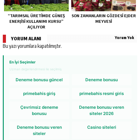
“TARIMSAL ÜRETİMDE GÜNEŞ
SON ZAMANLARIN GÖZDESİ EJDER
ENERJİSİ KULLANIMI KURSU”
MEYVESİ
AÇILIYOR
Yorum Yok
YORUM ALANI
Bu yazı yorumlara kapatılmıştır.
En İyi Seçimler
Uzman değerlendirmesi ile seçilmiş
Deneme bonusu güncel
Deneme bonusu
primebahis giriş
primebahis resmi giris
Çevrimsiz deneme
Deneme bonusu veren
bonusu
siteler 2026
Deneme bonusu veren
Casino siteleri
siteler