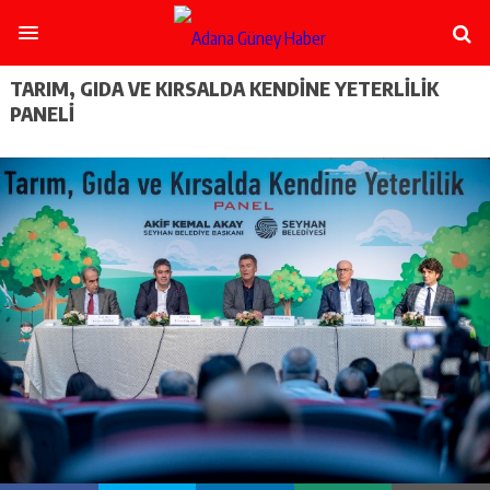
şişli
escort
-
ataşehir
TARIM, GIDA VE KIRSALDA KENDİNE YETERLİLİK
escort
PANELİ
-
kadıköy
escort
-
pendik
escort
-
ümraniye
escort
-
mecidiyeköy
escort
-
taksim
escort
-
beşiktaş