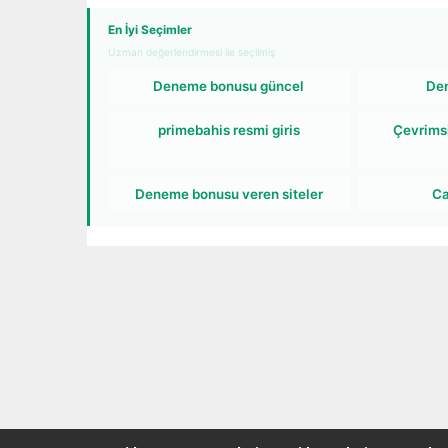
En İyi Seçimler
Uzman değerlendirmesi ile seçilmiş
Deneme bonusu güncel
De
primebahis resmi giris
Çevrims
Deneme bonusu veren siteler
Ca