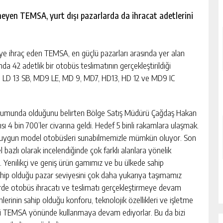
meyen TEMSA, yurt dışı pazarlarda da ihracat adetlerini
 ihraç eden TEMSA, en güçlü pazarları arasında yer alan
a 42 adetlik bir otobüs teslimatının gerçekleştirildiği
da LD 13 SB, MD9 LE, MD 9, MD7, HD13, HD 12 ve MD9 IC
numunda olduğunu belirten Bölge Satış Müdürü Çağdaş Hakan
ı 4 bin 700’ler civarına geldi. Hedef 5 binli rakamlara ulaşmak.
en uygun model otobüsleri sunabilmemizle mümkün oluyor. Son
bazlı olarak incelendiğinde çok farklı alanlara yönelik
Yenilikçi ve geniş ürün gamımız ve bu ülkede sahip
ip olduğu pazar seviyesini çok daha yukarıya taşımamız
rde otobüs ihracatı ve teslimatı gerçekleştirmeye devam
lerinin sahip olduğu konforu, teknolojik özellikleri ve işletme
hini TEMSA yönünde kullanmaya devam ediyorlar. Bu da bizi