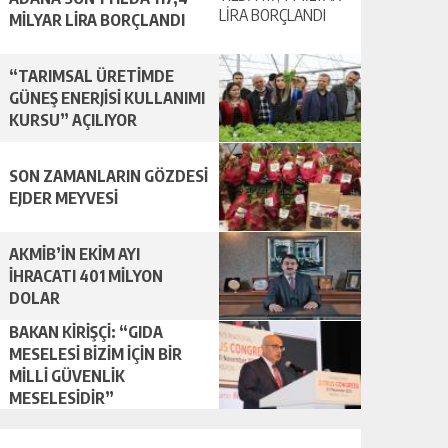
MİLYAR LİRA BORÇLANDI
“TARIMSAL ÜRETİMDE
GÜNEŞ ENERJİSİ KULLANIMI
KURSU” AÇILIYOR
SON ZAMANLARIN GÖZDESİ
EJDER MEYVESİ
AKMİB’İN EKİM AYI
İHRACATI 401 MİLYON
DOLAR
BAKAN KİRİŞÇİ: “GIDA
MESELESİ BİZİM İÇİN BİR
MİLLİ GÜVENLİK
MESELESİDİR”