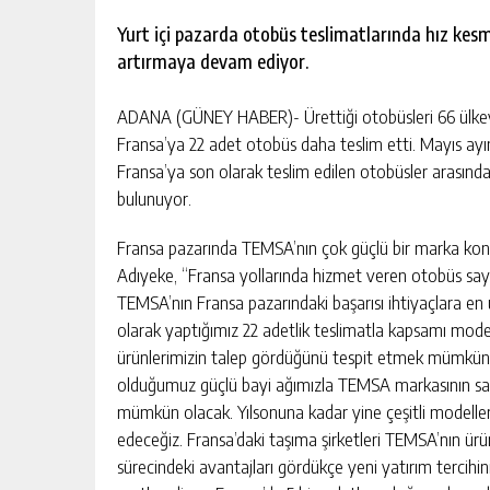
escort
-
Yurt içi pazarda otobüs teslimatlarında hız kes
kartal
artırmaya devam ediyor.
escort
-
maltepe
ADANA (GÜNEY HABER)- Ürettiği otobüsleri 66 ülkeye
escort
Fransa’ya 22 adet otobüs daha teslim etti. Mayıs ayınd
Fransa’ya son olarak teslim edilen otobüsler arasın
bulunuyor.
Fransa pazarında TEMSA’nın çok güçlü bir marka ko
Adıyeke, “Fransa yollarında hizmet veren otobüs sayıs
TEMSA’nın Fransa pazarındaki başarısı ihtiyaçlara 
olarak yaptığımız 22 adetlik teslimatla kapsamı model 
ürünlerimizin talep gördüğünü tespit etmek mümkün. 
olduğumuz güçlü bayi ağımızla TEMSA markasının sah
mümkün olacak. Yılsonuna kadar yine çeşitli modelle
edeceğiz. Fransa’daki taşıma şirketleri TEMSA’nın ürün
sürecindeki avantajları gördükçe yeni yatırım terci