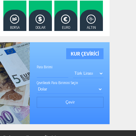
BORSA
DOLAR
EURO
ALTIN
KUR ÇEVİRİCİ
Para Birimi
Çevrilecek Para Birimini Seçin
Çevir