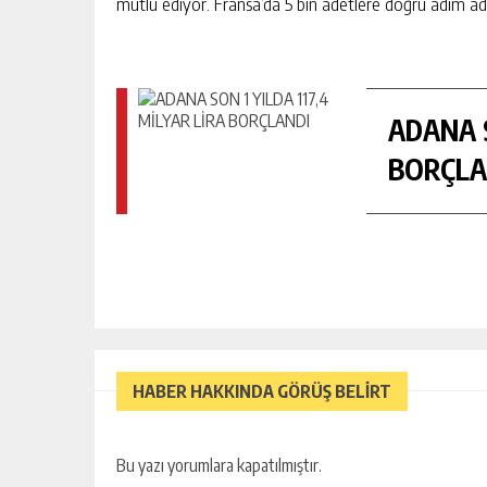
mutlu ediyor. Fransa’da 5 bin adetlere doğru adım adı
ADANA S
BORÇLA
HABER HAKKINDA GÖRÜŞ BELİRT
Bu yazı yorumlara kapatılmıştır.