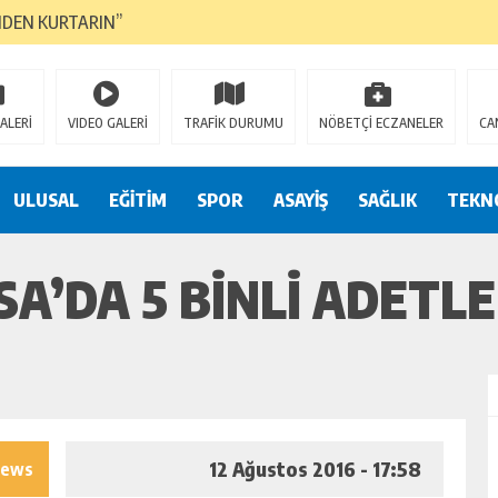
NDEN KURTARIN”
CANAVARI YEDİ
LMAZ”
ALERİ
VIDEO GALERİ
TRAFİK DURUMU
NÖBETÇİ ECZANELER
CA
A ÇEVİRİYOR
ZIN YENİ GÖZDESİ OLACAK”
ULUSAL
EĞİTİM
SPOR
ASAYİŞ
SAĞLIK
TEKN
 AÇILDI
A’DA 5 BINLI ADETL
PATILMAYACAĞINI KAMUOYUNA AÇIKLAYIN”
NDE DURMAYA DAVET EDİYORUZ”
ÖDÜLÜ”
12 Ağustos 2016 - 17:58
iews