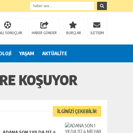
NLI SONUÇLAR
HABER GÖNDER
BURÇLAR
İLETİŞİM
OLOJİ
YAŞAM
AKTÜALİTE
ERE KOŞUYOR
İLGİNİZİ ÇEKEBİLİR
ADANA SON 1 YILDA 117,4