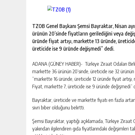
escort
-
kartal
escort
-
TZOB Genel Başkanı Şemsi Bayraktar, Nisan ayın
maltepe
ürünün 20’sinde fiyatların gerilediğini veya deği
escort
üründe fiyat artışı, markette 13 üründe, üreticid
üreticide ise 9 üründe değişmedi” dedi.
ADANA (GÜNEY HABER)- Türkiye Ziraat Odaları Birli
markette 36 ürünün 20’sinde, üreticide ise 32 ürünün 20
“markette 16 üründe, üreticide 12 üründe fiyat artışı,
Fiyat, markette 7, üreticide ise 9 üründe değişmedi” d
Bayraktar, üreticide ve markette fiyatı en fazla arta
sivri biber olduğunu belirtti.
Şemsi Bayraktar, yaptığı açıklamada, Türkiye Ziraat Od
yakından ilgilendiren gıda fiyatlarındaki değişimle