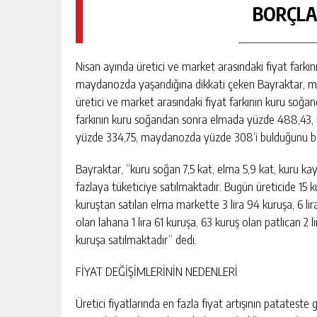
BORÇLA
Nisan ayında üretici ve market arasındaki fiyat farkın
maydanozda yaşandığına dikkati çeken Bayraktar, marke
üretici ve market arasındaki fiyat farkının kuru soğan
farkının kuru soğandan sonra elmada yüzde 488,43, 
yüzde 334,75, maydanozda yüzde 308’i bulduğunu bel
Bayraktar, “kuru soğan 7,5 kat, elma 5,9 kat, kuru kay
fazlaya tüketiciye satılmaktadır. Bugün üreticide 15 k
kuruştan satılan elma markette 3 lira 94 kuruşa, 6 lir
olan lahana 1 lira 61 kuruşa, 63 kuruş olan patlıcan 2 
kuruşa satılmaktadır” dedi.
FİYAT DEĞİŞİMLERİNİN NEDENLERİ
Üretici fiyatlarında en fazla fiyat artışının patateste