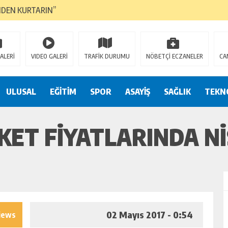
NDEN KURTARIN”
CANAVARI YEDİ
LMAZ”
ALERİ
VIDEO GALERİ
TRAFİK DURUMU
NÖBETÇİ ECZANELER
CA
A ÇEVİRİYOR
ZIN YENİ GÖZDESİ OLACAK”
ULUSAL
EĞİTİM
SPOR
ASAYİŞ
SAĞLIK
TEKN
 AÇILDI
KET FIYATLARINDA NI
PATILMAYACAĞINI KAMUOYUNA AÇIKLAYIN”
NDE DURMAYA DAVET EDİYORUZ”
ÖDÜLÜ”
02 Mayıs 2017 - 0:54
iews