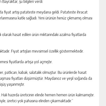
 Bayraktar, şu bilgileri verdi:
zla fiyat artışı patateste meydana geldi. Patateste ihracat
zarlanmasına katkı sağladı. Yeni ürünün henüz çıkmamış olması
 olarak hasat edilen ürün miktarındaki azalma fiyatlarda
tadır. Fiyat artışları mevsimsel özellik göstermektedir.
mesi fiyatlarda artışa yol açmıştır.
ber, patlıcan, kabak, salatalık olmuştur. Bu ürünlerde hasat
unlaşması fiyatları düşürmüştür. Maydanoz ve yeşil soğanda da
üşüş yaşanmıştır.
r. Hali hazırda üreticinin elinde hemen hemen ürün kalmamıştır.
yle, üretici yok pahasına elinden çıkarmaktadır.”