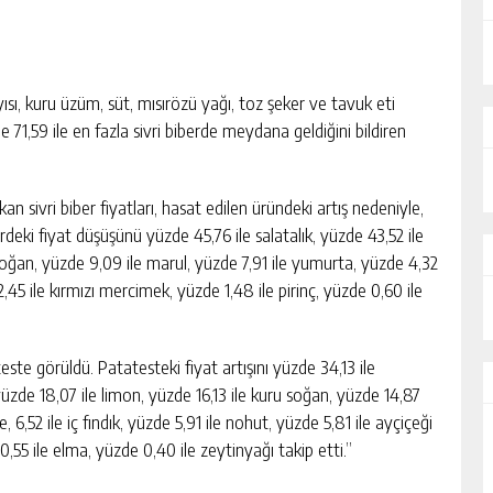
ı, kuru üzüm, süt, mısırözü yağı, toz şeker ve tavuk eti
71,59 ile en fazla sivri biberde meydana geldiğini bildiren
n sivri biber fiyatları, hasat edilen üründeki artış nedeniyle,
rdeki fiyat düşüşünü yüzde 45,76 ile salatalık, yüzde 43,52 ile
 soğan, yüzde 9,09 ile marul, yüzde 7,91 ile yumurta, yüzde 4,32
45 ile kırmızı mercimek, yüzde 1,48 ile pirinç, yüzde 0,60 ile
este görüldü. Patatesteki fiyat artışını yüzde 34,13 ile
üzde 18,07 ile limon, yüzde 16,13 ile kuru soğan, yüzde 14,87
, 6,52 ile iç fındık, yüzde 5,91 ile nohut, yüzde 5,81 ile ayçiçeği
 0,55 ile elma, yüzde 0,40 ile zeytinyağı takip etti.”