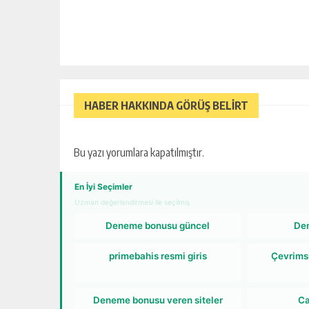
HABER HAKKINDA GÖRÜŞ BELİRT
Bu yazı yorumlara kapatılmıştır.
En İyi Seçimler
Uzman değerlendirmesi ile seçilmiş
Deneme bonusu güncel
De
primebahis resmi giris
Çevrims
Deneme bonusu veren siteler
Ca