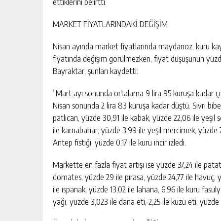
ettiklerini belirtti.
MARKET FİYATLARINDAKİ DEĞİŞİM
Nisan ayında market fiyatlarında maydanoz, kuru kayıs
fiyatında değişim görülmezken, fiyat düşüşünün yüzde 
Bayraktar, şunları kaydetti:
“Mart ayı sonunda ortalama 9 lira 95 kuruşa kadar çıka
Nisan sonunda 2 lira 83 kuruşa kadar düştü. Sivri bibe
patlıcan, yüzde 30,91 ile kabak, yüzde 22,06 ile yeşil
ile karnabahar, yüzde 3,99 ile yeşil mercimek, yüzde 2,
Antep fıstığı, yüzde 0,17 ile kuru incir izledi.
Markette en fazla fiyat artışı ise yüzde 37,24 ile patat
domates, yüzde 29 ile pırasa, yüzde 24,77 ile havuç, y
ile ıspanak, yüzde 13,02 ile lahana, 6,96 ile kuru fasulye
yağı, yüzde 3,023 ile dana eti, 2,25 ile kuzu eti, yüzde