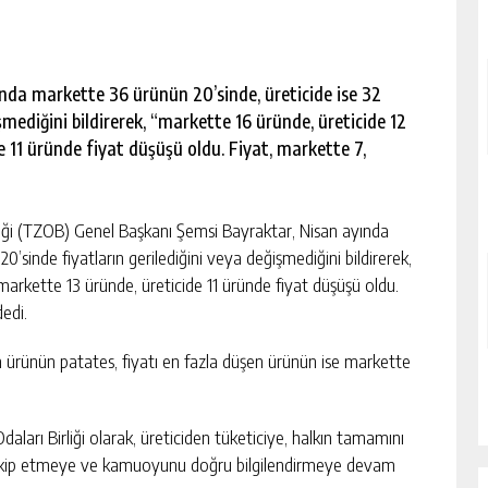
da markette 36 ürünün 20’sinde, üreticide ise 32
şmediğini bildirerek, “markette 16 üründe, üreticide 12
e 11 üründe fiyat düşüşü oldu. Fiyat, markette 7,
ği (TZOB) Genel Başkanı Şemsi Bayraktar, Nisan ayında
’sinde fiyatların gerilediğini veya değişmediğini bildirerek,
 markette 13 üründe, üreticide 11 üründe fiyat düşüşü oldu.
edi.
n ürünün patates, fiyatı en fazla düşen ürünün ise markette
aları Birliği olarak, üreticiden tüketiciye, halkın tamamını
ri takip etmeye ve kamuoyunu doğru bilgilendirmeye devam