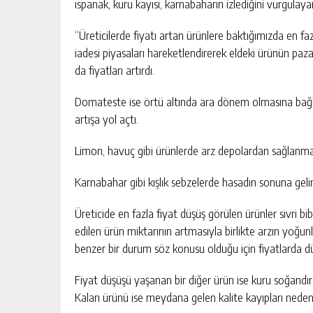
ıspanak, kuru kayısı, karnabaharın izlediğini vurgulayan
“Üreticilerde fiyatı artan ürünlere baktığımızda en fa
iadesi piyasaları hareketlendirerek eldeki ürünün pa
da fiyatları artırdı.
Domateste ise örtü altında ara dönem olmasına bağlı
artışa yol açtı.
Limon, havuç gibi ürünlerde arz depolardan sağlanmak
Karnabahar gibi kışlık sebzelerde hasadın sonuna gelin
Üreticide en fazla fiyat düşüş görülen ürünler sivri bi
edilen ürün miktarının artmasıyla birlikte arzın yoğ
benzer bir durum söz konusu olduğu için fiyatlarda d
Fiyat düşüşü yaşanan bir diğer ürün ise kuru soğandı
Kalan ürünü ise meydana gelen kalite kayıpları nedeni