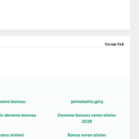
Yorum Yok
neme bonusu
primebahis giriş
iz deneme bonusu
Deneme bonusu veren siteler
2026
sino siteleri
Bonus veren siteler