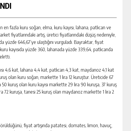
NDI
ın en fazla kuru soğan, elma, kuru kayısı, lahana, patlıcan ve
t fiyatlarındaki artış, üretici fiyatlarındaki düşüş nedeniyle,
da yüzde 646,67’ye ulaştığını vurguladı. Bayraktar, fiyat
kuru kayısıda yüzde 360, lahanada yüzde 339,64, patlıcanda
irtti.
ısı 4,6 kat, lahana 4,4 kat, patlıcan 4,3 kat, maydanoz 4,1 kat
uruş olan kuru soğan, markette 1 lira 12 kuruştur. Üreticide 67
a 50 kuruş olan kuru kayısı markette 29 lira 90 kuruşa, 37 kuruş
lira 72 kuruşa, tanesi 25 kuruş olan maydanoz markette 1 lira 2
 görüldüğünü, fiyat artışında patatesi, domates, limon, havuç,