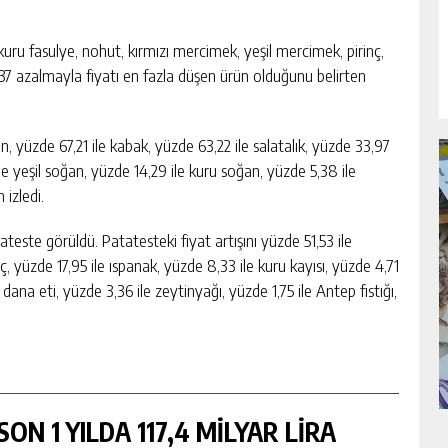
 kuru fasulye, nohut, kırmızı mercimek, yeşil mercimek, pirinç,
,37 azalmayla fiyatı en fazla düşen ürün olduğunu belirten
n, yüzde 67,21 ile kabak, yüzde 63,22 ile salatalık, yüzde 33,97
e yeşil soğan, yüzde 14,29 ile kuru soğan, yüzde 5,38 ile
 izledi.
ateste görüldü. Patatesteki fiyat artışını yüzde 51,53 ile
 yüzde 17,95 ile ıspanak, yüzde 8,33 ile kuru kayısı, yüzde 4,71
dana eti, yüzde 3,36 ile zeytinyağı, yüzde 1,75 ile Antep fıstığı,
ON 1 YILDA 117,4 MİLYAR LİRA