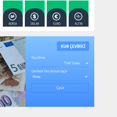
BORSA
DOLAR
EURO
ALTIN
KUR ÇEVİRİCİ
Para Birimi
Çevrilecek Para Birimini Seçin
Çevir