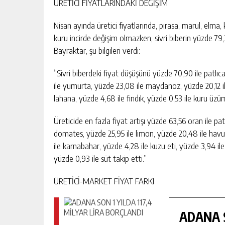
ÜRETİCİ FİYATLARINDAKİ DEĞİŞİM
Nisan ayında üretici fiyatlarında, pırasa, marul, elma,
kuru incirde değişim olmazken, sivri biberin yüzde 79
Bayraktar, şu bilgileri verdi:
“Sivri biberdeki fiyat düşüşünü yüzde 70,90 ile patlıca
ile yumurta, yüzde 23,08 ile maydanoz, yüzde 20,12 il
lahana, yüzde 4,68 ile fındık, yüzde 0,53 ile kuru üzüm
Üreticide en fazla fiyat artışı yüzde 63,56 oran ile pat
domates, yüzde 25,95 ile limon, yüzde 20,48 ile havuç,
ile karnabahar, yüzde 4,28 ile kuzu eti, yüzde 3,94 ile 
yüzde 0,93 ile süt takip etti.”
ÜRETİCİ-MARKET FİYAT FARKI
ADANA S