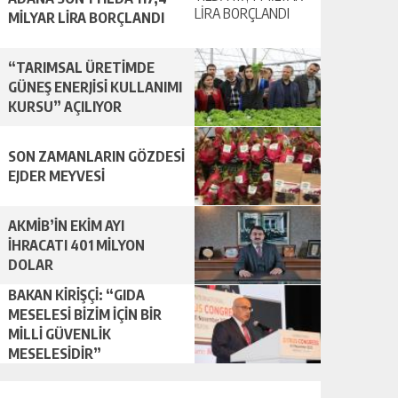
MİLYAR LİRA BORÇLANDI
“TARIMSAL ÜRETİMDE
GÜNEŞ ENERJİSİ KULLANIMI
KURSU” AÇILIYOR
SON ZAMANLARIN GÖZDESİ
EJDER MEYVESİ
AKMİB’İN EKİM AYI
İHRACATI 401 MİLYON
DOLAR
BAKAN KİRİŞÇİ: “GIDA
MESELESİ BİZİM İÇİN BİR
MİLLİ GÜVENLİK
MESELESİDİR”