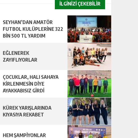
İLGİNİZİ ÇEKEBİLİR
SEYHAN’DAN AMATÖR
FUTBOL KULÜPLERİNE 322
BİN 500 TL YARDIM
EĞLENEREK
ZAYIFLIYORLAR
ÇOCUKLAR, HALI SAHAYA
KİRLENMESİN DİYE
AYAKKABISIZ GİRDİ
KÜREK YARIŞLARINDA
KIYASIYA REKABET
HEM ŞAMPİYONLAR