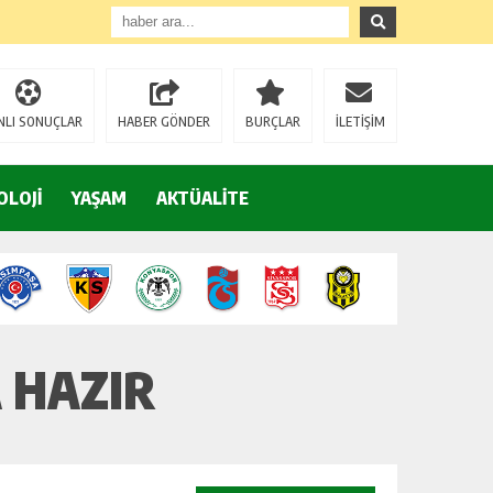
NLI SONUÇLAR
HABER GÖNDER
BURÇLAR
İLETİŞİM
OLOJİ
YAŞAM
AKTÜALİTE
A HAZIR