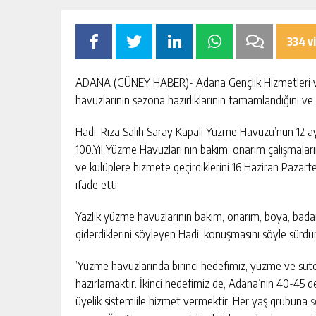
escort
-
kartal
334 v
escort
-
maltepe
ADANA (GÜNEY HABER)- Adana Gençlik Hizmetleri ve
escort
havuzlarının sezona hazırlıklarının tamamlandığını ve
Hadi, Rıza Salih Saray Kapalı Yüzme Havuzu’nun 12 ay
100.Yıl Yüzme Havuzları’nın bakım, onarım çalışmala
ve kulüplere hizmete geçirdiklerini 16 Haziran Pazart
ifade etti.
Yazlık yüzme havuzlarının bakım, onarım, boya, badan
giderdiklerini söyleyen Hadi, konuşmasını söyle sürdü
’Yüzme havuzlarında birinci hedefimiz, yüzme ve sut
hazırlamaktır. İkinci hedefimiz de, Adana’nın 40-45 
üyelik sistemiile hizmet vermektir. Her yaş grubuna
s