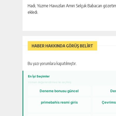
Hadi, Yüzme Havuzları Amiri Selçuk Babacan gözetimi
ekledi.
HABER HAKKINDA GÖRÜŞ BELİRT
Bu yazı yorumlara kapatılmıştır.
En İyi Seçimler
Uzman değerlendirmesi ile seçilmiş
Deneme bonusu güncel
De
primebahis resmi giris
Çevrims