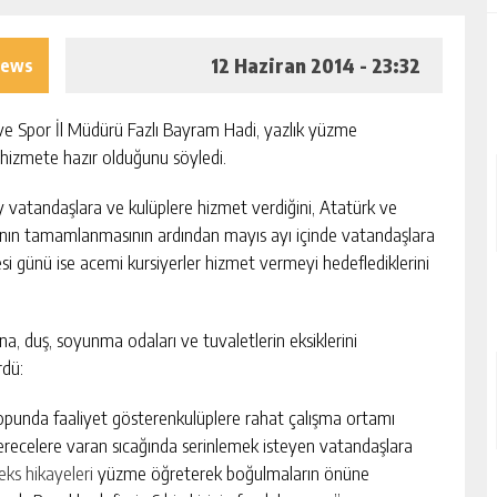
12 Haziran 2014 - 23:32
iews
 Spor İl Müdürü Fazlı Bayram Hadi, yazlık yüzme
 hizmete hazır olduğunu söyledi.
 vatandaşlara ve kulüplere hizmet verdiğini, Atatürk ve
rının tamamlanmasının ardından mayıs ayı içinde vatandaşlara
esi günü ise acemi kursiyerler hizmet vermeyi hedeflediklerini
a, duş, soyunma odaları ve tuvaletlerin eksiklerini
rdü:
opunda faaliyet gösterenkulüplere rahat çalışma ortamı
derecelere varan sıcağında serinlemek isteyen vatandaşlara
eks hikayeleri
yüzme öğreterek boğulmaların önüne