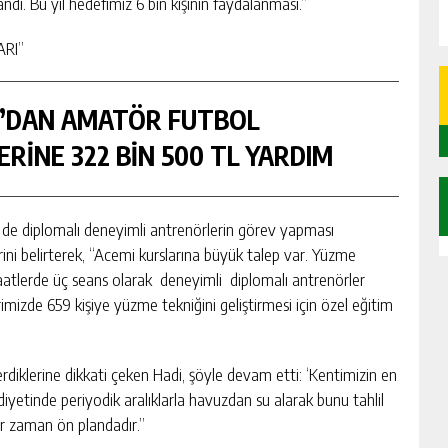
dı. Bu yıl hedefimiz 6 bin kişinin faydalanması.”
ARI”
’DAN AMATÖR FUTBOL
RİNE 322 BİN 500 TL YARDIM
de diplomalı deneyimli antrenörlerin görev yapması
rini belirterek, “Acemi kurslarına büyük talep var. Yüzme
aatlerde üç seans olarak deneyimli diplomalı antrenörler
mizde 659 kişiye yüzme tekniğini geliştirmesi için özel eğitim
diklerine dikkati çeken Hadi, şöyle devam etti: ‘Kentimizin en
ddiyetinde periyodik aralıklarla havuzdan su alarak bunu tahlil
er zaman ön plandadır.’’