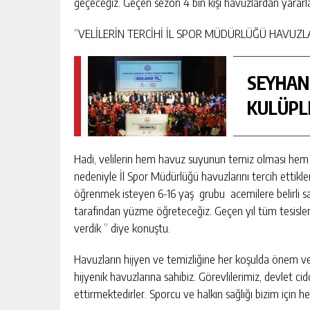
geçeceğiz. Geçen sezon 4 bin kişi havuzlardan yararlan
“VELİLERİN TERCİHİ İL SPOR MÜDÜRLÜĞÜ HAVUZL
SEYHAN
KULÜPLE
Hadi, velilerin hem havuz suyunun temiz olması hem 
nedeniyle İl Spor Müdürlüğü havuzlarını tercih ettikle
öğrenmek isteyen 6-16 yaş grubu acemilere belirli s
tarafından yüzme öğreteceğiz. Geçen yıl tüm tesisleri
verdik ” diye konuştu.
Havuzların hijyen ve temizliğine her koşulda önem ver
hijyenik havuzlarına sahibiz. Görevlilerimiz, devlet ci
ettirmektedirler. Sporcu ve halkın sağlığı bizim için h