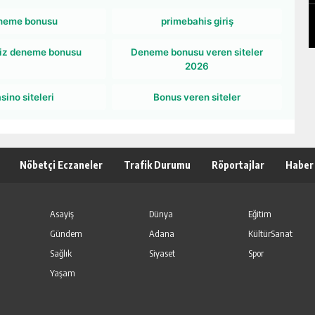
POPÜLER GALERİLER
neme bonusu
primebahis giriş
iz deneme bonusu
Deneme bonusu veren siteler
2026
sino siteleri
Bonus veren siteler
Nöbetçi Eczaneler
Trafik Durumu
Röportajlar
Haber
Asayiş
Dünya
Eğitim
Gündem
Adana
KültürSanat
Sağlık
Siyaset
Spor
Yaşam