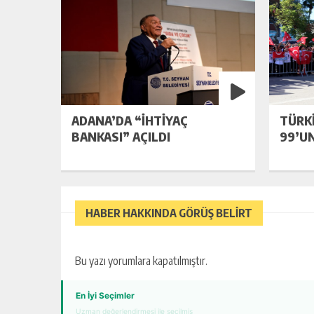
ADANA’DA “İHTİYAÇ
TÜRK
BANKASI” AÇILDI
99’U
HABER HAKKINDA GÖRÜŞ BELİRT
Bu yazı yorumlara kapatılmıştır.
TKK TOPLANTISI VALI ELBAN’IN
BAŞKANLIĞINDA GERÇEKLEŞTIRILD
En İyi Seçimler
Uzman değerlendirmesi ile seçilmiş