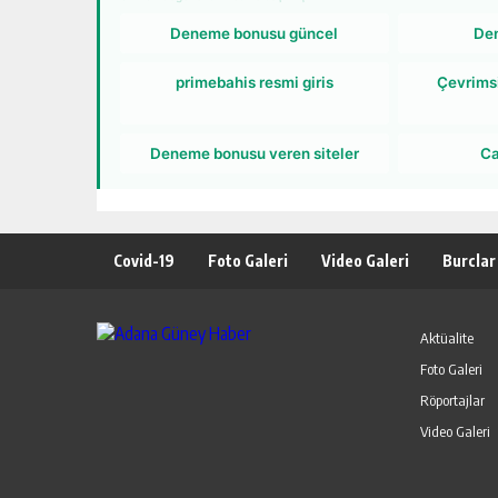
POPÜLER GALERİLER
Deneme bonusu güncel
De
primebahis resmi giris
Çevrims
Deneme bonusu veren siteler
Ca
Covid-19
Foto Galeri
Video Galeri
Burclar
Aktüalite
Foto Galeri
Röportajlar
Video Galeri