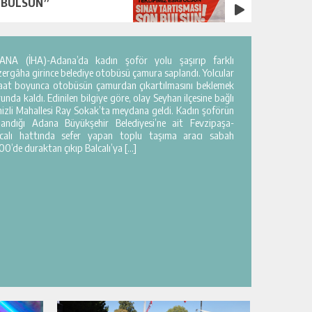
BULSUN”
ANA (İHA)-Adana’da kadın şoför yolu şaşırıp farklı
ergâha girince belediye otobüsü çamura saplandı. Yolcular
saat boyunca otobüsün çamurdan çıkartılmasını beklemek
unda kaldı. Edinilen bilgiye göre, olay Seyhan ilçesine bağlı
izli Mahallesi Ray Sokak’ta meydana geldi. Kadın şoförün
llandığı Adana Büyükşehir Belediyesi’ne ait Fevzipaşa-
lcalı hattında sefer yapan toplu taşıma aracı sabah
00’de duraktan çıkıp Balcalı’ya […]