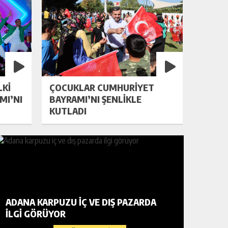
LKİ
ÇOCUKLAR CUMHURİYET
MI’NI
BAYRAMI’NI ŞENLİKLE
KUTLADI
ADANA KARPUZU IÇ VE DIŞ PAZARDA
TKK TOP
ILGI GÖRÜYOR
BAŞKAN