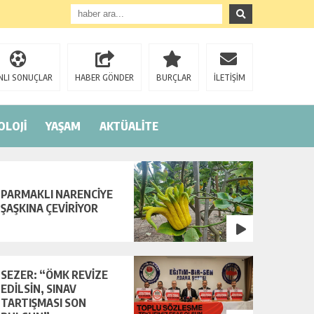
NLI SONUÇLAR
HABER GÖNDER
BURÇLAR
İLETİŞİM
OLOJİ
YAŞAM
AKTÜALİTE
PARMAKLI NARENCİYE
ŞAŞKINA ÇEVİRİYOR
SEZER: “ÖMK REVİZE
EDİLSİN, SINAV
TARTIŞMASI SON