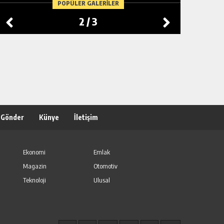
POPÜLER GALERİLER
2
/
3
 Gönder
Künye
İletişim
Ekonomi
Emlak
Magazin
Otomotiv
Teknoloji
Ulusal