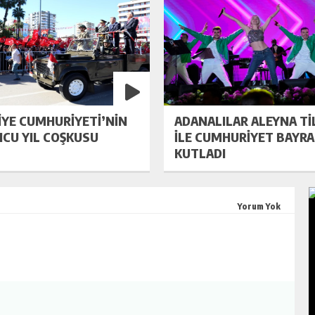
İYE CUMHURİYETİ’NİN
ADANALILAR ALEYNA Tİ
NCU YIL COŞKUSU
İLE CUMHURİYET BAYRA
KUTLADI
Yorum Yok
I
TEHLİKELİ YOLCULUK