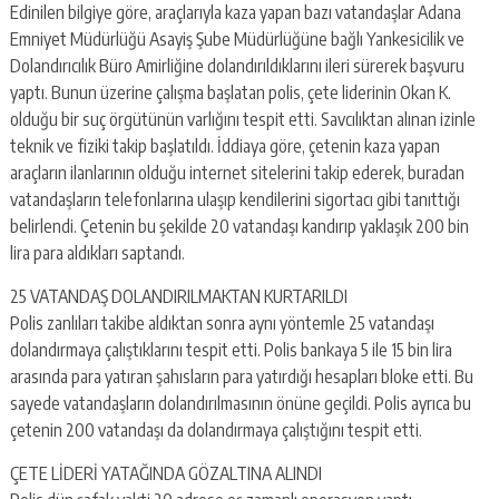
escort
Edinilen bilgiye göre, araçlarıyla kaza yapan bazı vatandaşlar Adana
-
Emniyet Müdürlüğü Asayiş Şube Müdürlüğüne bağlı Yankesicilik ve
kartal
Dolandırıcılık Büro Amirliğine dolandırıldıklarını ileri sürerek başvuru
escort
-
yaptı. Bunun üzerine çalışma başlatan polis, çete liderinin Okan K.
maltepe
olduğu bir suç örgütünün varlığını tespit etti. Savcılıktan alınan izinle
escort
teknik ve fiziki takip başlatıldı. İddiaya göre, çetenin kaza yapan
araçların ilanlarının olduğu internet sitelerini takip ederek, buradan
vatandaşların telefonlarına ulaşıp kendilerini sigortacı gibi tanıttığı
belirlendi. Çetenin bu şekilde 20 vatandaşı kandırıp yaklaşık 200 bin
lira para aldıkları saptandı.
25 VATANDAŞ DOLANDIRILMAKTAN KURTARILDI
Polis zanlıları takibe aldıktan sonra aynı yöntemle 25 vatandaşı
dolandırmaya çalıştıklarını tespit etti. Polis bankaya 5 ile 15 bin lira
arasında para yatıran şahısların para yatırdığı hesapları bloke etti. Bu
sayede vatandaşların dolandırılmasının önüne geçildi. Polis ayrıca bu
çetenin 200 vatandaşı da dolandırmaya çalıştığını tespit etti.
ÇETE LİDERİ YATAĞINDA GÖZALTINA ALINDI