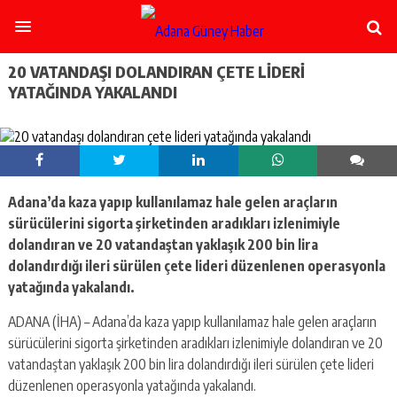
şişli
escort
-
ataşehir
20 VATANDAŞI DOLANDIRAN ÇETE LIDERI
escort
YATAĞINDA YAKALANDI
-
kadıköy
escort
-
pendik
escort
Adana’da kaza yapıp kullanılamaz hale gelen araçların
-
ümraniye
sürücülerini sigorta şirketinden aradıkları izlenimiyle
escort
dolandıran ve 20 vatandaştan yaklaşık 200 bin lira
-
dolandırdığı ileri sürülen çete lideri düzenlenen operasyonla
mecidiyeköy
yatağında yakalandı.
escort
-
ADANA (İHA) – Adana’da kaza yapıp kullanılamaz hale gelen araçların
taksim
sürücülerini sigorta şirketinden aradıkları izlenimiyle dolandıran ve 20
escort
-
vatandaştan yaklaşık 200 bin lira dolandırdığı ileri sürülen çete lideri
beşiktaş
düzenlenen operasyonla yatağında yakalandı.