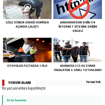
GÖLE DÖNEN SOKAĞI KOMİSER
JANDARMA’DAN 8 BİN 176
AÇMAYA ÇALIŞTI
İNTERNET SİTESİNE ERİŞİM
ENGELİ
OTOYOLDA FECİ KAZA: 1 ÖLÜ
ADANA’DA 27,5 KG ESRAR
YAKALATAN 4 ZANLI TUTUKLANDI
Yorum Yok
YORUM ALANI
Bu yazı yorumlara kapatılmıştır.
En İyi Seçimler