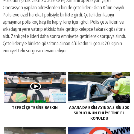
Polis dün şafak vakti 20 adrese eş zamanlı operasyon yaptı.
Operasyon yapılan adreslerden biri de çete lideri Okan K.’nın eviydi.
Polis eve özel harekat polisiyle birlikte girdi. Çete lideri kapıyı
açmayınca polis koç başı ile kapıyı kırıp içeri girdi. Polis çete lideri ve
arkadaşını yere yatırıp etkisiz hale getirip kelepçe takarak gözaltına
aldı. Zanlı çete lideri daha sonra emniyete getirilerek sorguya alındı.
Çete lideriyle birlikte gözaltına alınan 4’ü kadın 1’i çocuk 20 kişinin
emniyetteki sorgusu devam ediyor.
TEFECİ ÇETESİNE BASKIN
ADANA’DA EKİM AYINDA 5 BİN 500
SÜRÜCÜNÜN EHLİYETİNE EL
KONULDU