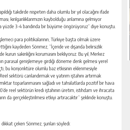
apıldığı takdirde nispeten daha olumlu bir yıl olacağını ifade
ası, kırılganlıklarımızın kaybolduğu anlamına gelmiyor
ında yüzde 3-4 bandında bir büyüme öngörüyoruz” diye konuştu.
işlemeci para politikalarının, Türkiye başta olmak üzere
ettiğini kaydeden Sönmez, “İçeride ve dışarıda belirsizlik
 kurun sakinliğini korumasını bekliyoruz. Bu yıl, Merkez
anın parasal genişlemeye girdiği döneme denk gelmesi yerel
çti, bu konjonktüre olumlu baz etkisinin eklenmesiyle
. Reel sektörü canlandırmak ve yatırım iştahını artırmak
ir miktar toparlanmasını sağladı ve tahsilatlarda pozitif bir hava
20’de reel sektörün kredi iştahının üretim, istihdam ve ihracata
n da gerçekleştirilmesi etkiyi artıracaktır” şeklinde konuştu.
a dikkat çeken Sönmez, şunları söyledi: