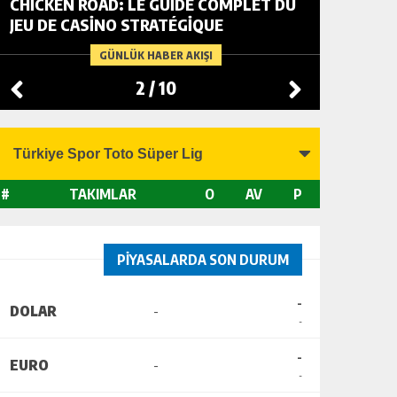
CHICKEN ROAD: LE GUIDE COMPLET DU
FOWL R
JEU DE CASINO STRATÉGIQUE
TACTIC
CHANGI
GÜNLÜK HABER AKIŞI
2
/
10
#
TAKIMLAR
O
AV
P
PİYASALARDA SON DURUM
-
DOLAR
-
-
-
EURO
-
-