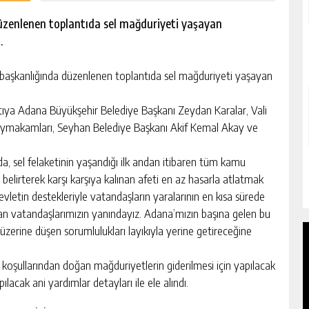
zenlenen toplantıda sel mağduriyeti yaşayan
i.
şkanlığında düzenlenen toplantıda sel mağduriyeti yaşayan
ıya Adana Büyükşehir Belediye Başkanı Zeydan Karalar, Vali
kaymakamları, Seyhan Belediye Başkanı Akif Kemal Akay ve
da, sel felaketinin yaşandığı ilk andan itibaren tüm kamu
nı belirterek karşı karşıya kalınan afeti en az hasarla atlatmak
evletin destekleriyle vatandaşların yaralarının en kısa sürede
man vatandaşlarımızın yanındayız. Adana’mızın başına gelen bu
 üzerine düşen sorumlulukları layıkıyla yerine getireceğine
koşullarından doğan mağduriyetlerin giderilmesi için yapılacak
lacak ani yardımlar detayları ile ele alındı.