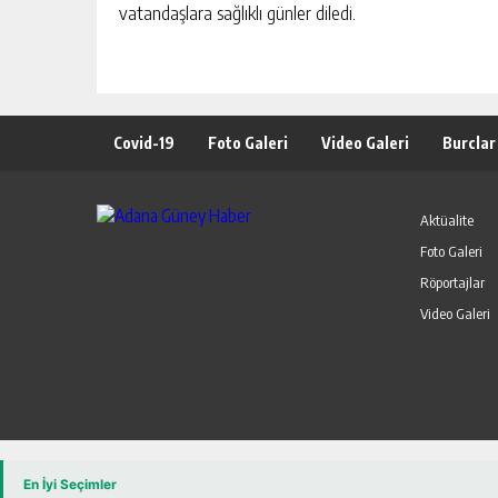
vatandaşlara sağlıklı günler diledi.
Covid-19
Foto Galeri
Video Galeri
Burclar
Aktüalite
Foto Galeri
Röportajlar
Video Galeri
uru
En İyi Seçimler