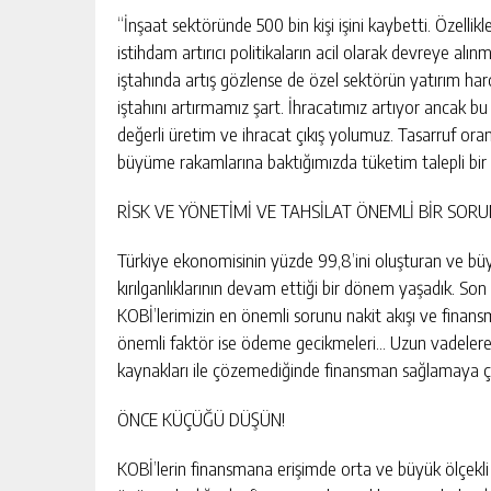
“İnşaat sektöründe 500 bin kişi işini kaybetti. Özellikl
istihdam artırıcı politikaların acil olarak devreye al
iştahında artış gözlense de özel sektörün yatırım ha
iştahını artırmamız şart. İhracatımız artıyor ancak bu
değerli üretim ve ihracat çıkış yolumuz. Tasarruf oranl
büyüme rakamlarına baktığımızda tüketim talepli bir
RİSK VE YÖNETİMİ VE TAHSİLAT ÖNEMLİ BİR SOR
Türkiye ekonomisinin yüzde 99,8’ini oluşturan ve büy
kırılganlıklarının devam ettiği bir dönem yaşadık. Son 
KOBİ’lerimizin en önemli sorunu nakit akışı ve finansm
önemli faktör ise ödeme gecikmeleri… Uzun vadelere ya
kaynakları ile çözemediğinde finansman sağlamaya ça
ÖNCE KÜÇÜĞÜ DÜŞÜN!
KOBİ’lerin finansmana erişimde orta ve büyük ölçekl