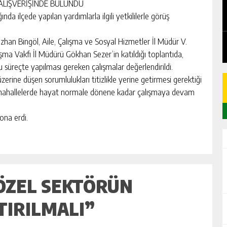
EDEN
CHICKEN ROAD: LE MANUEL COMPLET
 ALIŞVERİŞİNDE BULUNDU
DU GAME DE CASINO TACTIQUE
 ilçede yapılan yardımlarla ilgili yetkililerle görüş
GÜNLÜK HABER AKIŞI
han Bingöl, Aile, Çalışma ve Sosyal Hizmetler İl Müdür V.
a Vakfı İl Müdürü Gökhan Sezer’in katıldığı toplantıda,
u süreçte yapılması gereken çalışmalar değerlendirildi.
zerine düşen sorumlulukları titizlikle yerine getirmesi gerektiği
 mahallelerde hayat normale dönene kadar çalışmaya devam
sona erdi.
 ÖZEL SEKTÖRÜN
TIRILMALI”