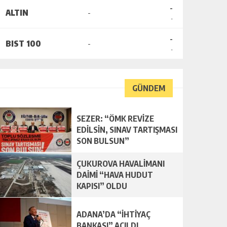
-
ALTIN
-
-
-
BIST 100
-
-
GÜNDEM
SEZER: “ÖMK REVİZE
EDİLSİN, SINAV TARTIŞMASI
SON BULSUN”
ÇUKUROVA HAVALİMANI
DAİMİ “HAVA HUDUT
KAPISI” OLDU
ADANA’DA “İHTİYAÇ
BANKASI” AÇILDI