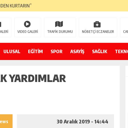
NDEN KURTARIN”
CANAVARI YEDİ
LMAZ”
ALERİ
VIDEO GALERİ
TRAFİK DURUMU
NÖBETÇİ ECZANELER
CA
A ÇEVİRİYOR
ZIN YENİ GÖZDESİ OLACAK”
ULUSAL
EĞİTİM
SPOR
ASAYİŞ
SAĞLIK
TEKN
 AÇILDI
AK YARDIMLAR
PATILMAYACAĞINI KAMUOYUNA AÇIKLAYIN”
NDE DURMAYA DAVET EDİYORUZ”
ÖDÜLÜ”
30 Aralık 2019 - 14:44
iews