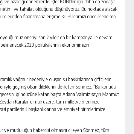
 ve azaldığı dönemlerde, işler KOBİ’ler için daha da zorlaşır.
önetimi ve tahsilat olduğunu düşünüyoruz. Bu noktada alacak
sürelerinden finansmana erişime KOBİ’lerimizi önceliklendiren
oyduğumuz öneriyi son 2 yıldır da bir kampanya ile devam
 belirlenecek 2020 politikalarının ekonomimizin
”
amlık yağmur nedeniyle oluşan su baskınlarında çiftçilerin,
deniyle geçmiş olsun dileklerini de ileten Sönmez, “Bu konuda
çin gecesini gündüzüne katan başta Adana Valimiz sayın Mahmut
eydan Karalar olmak üzere, tüm milletvekillerimize,
si partilerin il başkanlıklarına ve emniyet birimlerimize
huzur ve mutluluğun habercisi olmasını dileyen Sönmez, tüm