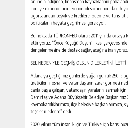
önüne alındığında, finansman kaynaklarının pahalandığı
Türkiye ekonomisinin en önemli sorununun da risk y
sigortasından teşvik ve kredilere, ödeme ve tahsilat 
politikaların hayata geçirilmesi gerekiyor.
Bu noktada TÜRKONFED olarak 2011 yılında ortaya k
ettiriyoruz. “Önce Küçüğü Düşün” ilkesi çerçevesinde
dengelenmesine de destek sağlayacağına inanıyoruz.
SEL NEDENİYLE GEÇMİŞ OLSUN DİLEKLERİNİ İLETTİ
Adana’ya geçtiğimiz günlerde yağan günlük 250 kilogr
üreticilerin, esnaf ve vatandaşların zarar görmesi ne
canla başla çalışan, vatandaşın yaralarını sarmak i
Demirtaş ve Adana Büyükşehir Belediye Başkanımız Z
kaymakamlıklarımıza, ilçe belediye başkanlarımıza, siya
teşekkür ederim” dedi.
2020 yılının tüm insanlık için ve Türkiye için barış, 