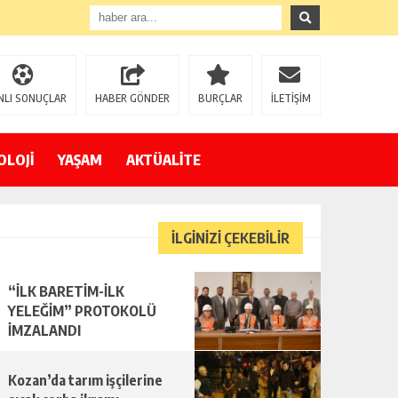
NLI SONUÇLAR
HABER GÖNDER
BURÇLAR
İLETİŞİM
OLOJİ
YAŞAM
AKTÜALİTE
İLGİNİZİ ÇEKEBİLİR
“İLK BARETİM-İLK
YELEĞİM” PROTOKOLÜ
İMZALANDI
Kozan’da tarım işçilerine