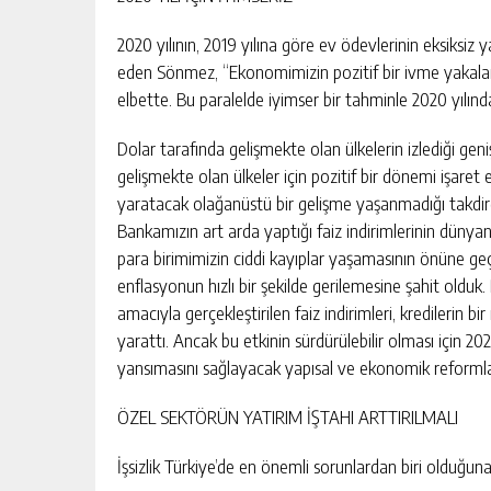
2020 yılının, 2019 yılına göre ev ödevlerinin eksiksiz y
eden Sönmez, “Ekonomimizin pozitif bir ivme yakalam
elbette. Bu paralelde iyimser bir tahminle 2020 yıl
Dolar tarafında gelişmekte olan ülkelerin izlediği gen
gelişmekte olan ülkeler için pozitif bir dönemi işaret 
yaratacak olağanüstü bir gelişme yaşanmadığı takdirde
Bankamızın art arda yaptığı faiz indirimlerinin düny
para birimimizin ciddi kayıplar yaşamasının önüne ge
enflasyonun hızlı bir şekilde gerilemesine şahit olduk
amacıyla gerçekleştirilen faiz indirimleri, kredilerin b
yarattı. Ancak bu etkinin sürdürülebilir olması için 20
yansımasını sağlayacak yapısal ve ekonomik reformları
ÖZEL SEKTÖRÜN YATIRIM İŞTAHI ARTTIRILMALI
İşsizlik Türkiye’de en önemli sorunlardan biri olduğun