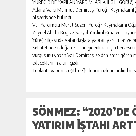
BAHÇE’DE 2 KATLI BİNA MAHKEM
YÜREĞİR’DE YAPILAN YARDIMLARLA İLGİLİ GÖRÜŞ
SATILIK
Adana Valisi Mahmut Demirtaş, Yüreğir Kaymakamlığında
alışverişinde bulundu.
GÜNLÜK HABER AKIŞI
Vali Yardımcısı Murat Süzen, Yüreğir Kaymakamı Oğuz
Zeynel Abidin Koç ve Sosyal Yardımlaşma ve Dayanışm
Yüreğir ilçesinde vatandaşlara yapılan yardımlar ve b
Sel afetinden doğan zararın giderilmesi için herkesin ü
vurgusunu yapan Vali Demirtaş, selden zarar gören
edeceklerinin altını çizdi.
Toplantı, yapılan çeşitli değerlendirmelerin ardından 
SÖNMEZ: “2020’DE
YATIRIM IŞTAHI ART