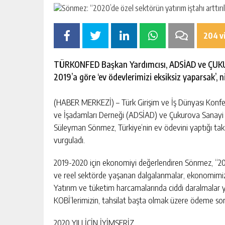
204 v
TÜRKONFED Başkan Yardımcısı, ADSİAD ve ÇUKU
2019’a göre ‘ev ödevlerimizi eksiksiz yaparsak’, n
(HABER MERKEZİ) – Türk Girişim ve İş Dünyası Kon
ve İşadamları Derneği (ADSİAD) ve Çukurova Sanay
Süleyman Sönmez, Türkiye’nin ev ödevini yaptığı takdi
vurguladı.
2019-2020 için ekonomiyi değerlendiren Sönmez, “2019’
ve reel sektörde yaşanan dalgalanmalar, ekonomimizin
Yatırım ve tüketim harcamalarında ciddi daralmalar
KOBİ’lerimizin, tahsilat başta olmak üzere ödeme soru
2020 YILI İÇİN İYİMSERİZ