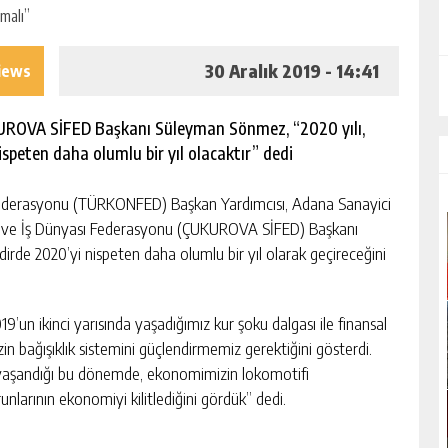
30 Aralık 2019 - 14:41
iews
ROVA SİFED Başkanı Süleyman Sönmez, “2020 yılı,
ispeten daha olumlu bir yıl olacaktır” dedi
federasyonu (TÜRKONFED) Başkan Yardımcısı, Adana Sanayici
i ve İş Dünyası Federasyonu (ÇUKUROVA SİFED) Başkanı
rde 2020’yi nispeten daha olumlu bir yıl olarak geçireceğini
un ikinci yarısında yaşadığımız kur şoku dalgası ile finansal
 bağışıklık sistemini güçlendirmemiz gerektiğini gösterdi.
 yaşandığı bu dönemde, ekonomimizin lokomotifi
nlarının ekonomiyi kilitlediğini gördük” dedi.