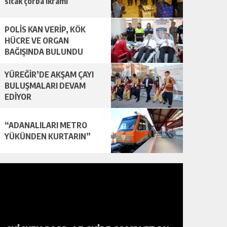
sıcak çorba ikramı
POLİS KAN VERİP, KÖK
HÜCRE VE ORGAN
BAĞIŞINDA BULUNDU
YÜREĞİR’DE AKŞAM ÇAYI
BULUŞMALARI DEVAM
EDİYOR
“ADANALILARI METRO
YÜKÜNDEN KURTARIN”