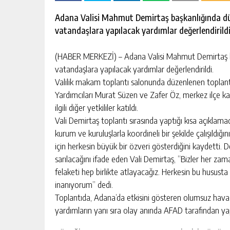
escort
-
Adana Valisi Mahmut Demirtaş başkanlığında dü
kartal
vatandaşlara yapılacak yardımlar değerlendirild
escort
-
maltepe
(HABER MERKEZİ) – Adana Valisi Mahmut Demirtaş ba
escort
vatandaşlara yapılacak yardımlar değerlendirildi.
Valilik makam toplantı salonunda düzenlenen toplant
Yardımcıları Murat Süzen ve Zafer Öz, merkez ilçe 
ilgili diğer yetkililer katıldı.
Vali Demirtaş toplantı sırasında yaptığı kısa açıklama
kurum ve kuruluşlarla koordineli bir şekilde çalışıldığı
için herkesin büyük bir özveri gösterdiğini kaydetti. D
sarılacağını ifade eden Vali Demirtaş, “Bizler her za
felaketi hep birlikte atlayacağız. Herkesin bu hususta
inanıyorum” dedi.
Toplantıda, Adana’da etkisini gösteren olumsuz hava 
yardımların yanı sıra olay anında AFAD tarafından yapı