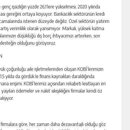
e genç işsizliğin yüzde 26,1’lere yükselmesi, 2020 yılında
ınması gereğini ortaya koyuyor. Bankacılık sektörünün kredi
rcamalarında istenen düzeyde değiliz. Özel sektörün yatırım
 artış verimlilik olarak yansımıyor. Markalı, yüksek katma
arımızın düşüklüğü dış borç ihtiyacımızı artırırken, son
 desteğin olduğunu görüyoruz.
UN
ük çoğunluğu aile işletmelerinden oluşan KOBİ’lerimizin
1,5 yılda da gördük ki finans kaynakları daraldığında
ana erişimi. KOBİ’lerimiz açısından rekabeti kısıtlayan en
yılan ödemeler ve nakit sıkışıklığını firmalar kendi öz
lışıyor.
i firmalara göre, her zaman daha dezavantajlı olduğu göz