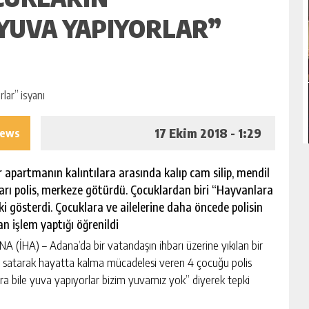
 YUVA YAPIYORLAR”
17 Ekim 2018 - 1:29
iews
r apartmanın kalıntılara arasında kalıp cam silip, mendil
rı polis, merkeze götürdü. Çocuklardan biri “Hayvanlara
i gösterdi. Çocuklara ve ailelerine daha öncede polisin
n işlem yaptığı öğrenildi
A (İHA) – Adana’da bir vatandaşın ihbarı üzerine yıkılan bir
dil satarak hayatta kalma mücadelesi veren 4 çocuğu polis
ra bile yuva yapıyorlar bizim yuvamız yok” diyerek tepki