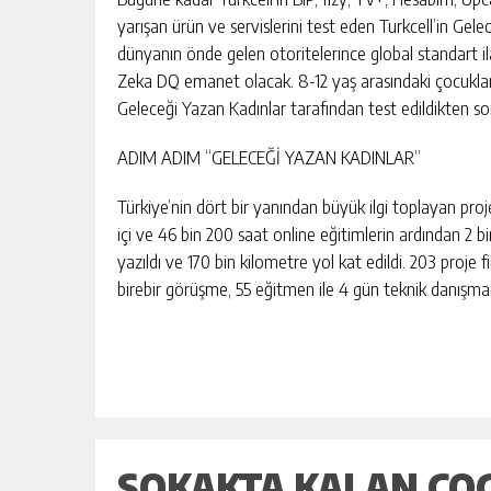
yarışan ürün ve servislerini test eden Turkcell’in G
dünyanın önde gelen otoritelerince global standart ila
Zeka DQ emanet olacak. 8-12 yaş arasındaki çocuklarımı
Geleceği Yazan Kadınlar tarafından test edildikten so
ADIM ADIM “GELECEĞİ YAZAN KADINLAR”
Türkiye’nin dört bir yanından büyük ilgi toplayan proj
içi ve 46 bin 200 saat online eğitimlerin ardından 2 bi
yazıldı ve 170 bin kilometre yol kat edildi. 203 proje fik
birebir görüşme, 55 eğitmen ile 4 gün teknik danışmanl
SOKAKTA KALAN ÇO