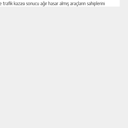
ile trafik kazası sonucu ağır hasar almış araçların sahiplerini
bir bedel mukabilinde satabileceklerini beyan edip işlemlerin
bildirdikleri hesap numaralarına yatırtmaya çalıştıkları, bu
andaşı da dolandırmaya teşebbüs ettikleri yönünde deliller elde
erinden de faydalanıldığı kaydedildi.
Nöbetçi Eczaneler
Trafik Durumu
Röportajlar
Haber
Asayiş
Dünya
Eğitim
Gündem
Adana
KültürSanat
Sağlık
Siyaset
Spor