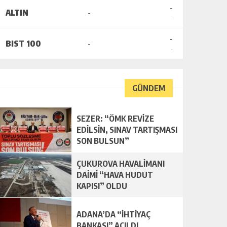
-
ALTIN
-
-
-
BIST 100
-
-
GÜNDEM
SEZER: “ÖMK REVİZE
EDİLSİN, SINAV TARTIŞMASI
SON BULSUN”
ÇUKUROVA HAVALİMANI
DAİMİ “HAVA HUDUT
KAPISI” OLDU
ADANA’DA “İHTİYAÇ
BANKASI” AÇILDI