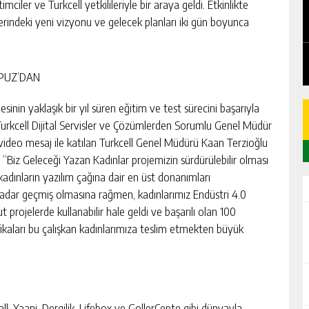
EDEN
CHICKEN ROAD: LE MANUEL COMPLET
mciler ve Turkcell yetkilileriyle bir araya geldi. Etkinlikte
DU GAME DE CASINO TACTIQUE
islerindeki yeni vizyonu ve gelecek planları iki gün boyunca
GÜNLÜK HABER AKIŞI
OPUZ’DAN
sinin yaklaşık bir yıl süren eğitim ve test sürecini başarıyla
 Turkcell Dijital Servisler ve Çözümlerden Sorumlu Genel Müdür
video mesaj ile katılan Turkcell Genel Müdürü Kaan Terzioğlu
, “Biz Geleceği Yazan Kadınlar projemizin sürdürülebilir olması
 kadınların yazılım çağına dair en üst donanımları
kadar geçmiş olmasına rağmen, kadınlarımız Endüstri 4.0
 projelerde kullanabilir hale geldi ve başarılı olan 100
fikaları bu çalışkan kadınlarımıza teslim etmekten büyük
ll, Yaani, Dergilik, Lifebox ve GollerCepte gibi dünyayla