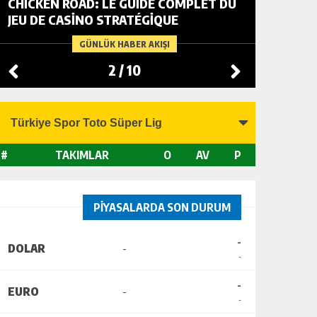
CHICKEN ROAD: LE GUIDE COMPLET DU
FOWL R
JEU DE CASINO STRATÉGIQUE
TACTIC
CHANGI
GÜNLÜK HABER AKIŞI
2
/
10
#
TAKIMLAR
O
AV
P
PİYASALARDA SON DURUM
-
DOLAR
-
-
-
EURO
-
-