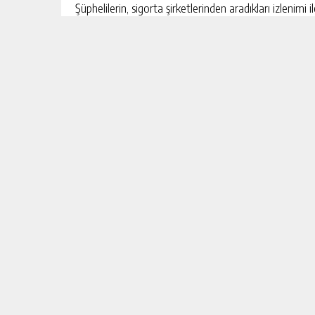
Şüphelilerin, sigorta şirketlerinden aradıkları izlenimi 
arayarak sigorta bedeli dışında, hasarlı araçları ayrı 
tamamlanması bahanesiyle çeşitli miktarlarda paraları 
suretle 25 vatandaşı dolandırdıkları, 200’e yakın vat
edildi.
Soruşturma kapsamında teknik ve fiziki takip yönteml
Covid-19
Foto Galeri
Video Galeri
Burclar
Aktüalite
Foto Galeri
Röportajlar