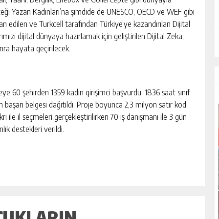
eleceği Yazan Kadınları’na şimdide de UNESCO, OECD ve WEF gibi
n edilen ve Turkcell tarafından Türkiye’ye kazandırılan Dijital
zı dijital dünyaya hazırlamak için geliştirilen Dijital Zeka,
nra hayata geçirilecek.
eye 60 şehirden 1359 kadın girişimci başvurdu. 1836 saat sınıf
n başarı belgesi dağıtıldı. Proje boyunca 2,3 milyon satır kod
ri ile il seçmeleri gerçekleştirilirken 70 iş danışmanı ile 3 gün
ık destekleri verildi.
CUKLARIN