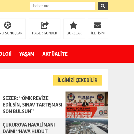
NLI SONUÇLAR
HABER GÖNDER
BURÇLAR
İLETİŞİM
OLOJİ
YAŞAM
AKTÜALİTE
İLGİNİZİ ÇEKEBİLİR
SEZER: “ÖMK REVİZE
EDİLSİN, SINAV TARTIŞMASI
SON BULSUN”
ÇUKUROVA HAVALİMANI
DAİMİ “HAVA HUDUT