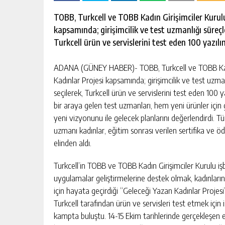
escort
-
TOBB, Turkcell ve TOBB Kadın Girişimciler Kurulu
kartal
kapsamında; girişimcilik ve test uzmanlığı süreçle
escort
-
Turkcell ürün ve servislerini test eden 100 yazılı
maltepe
escort
ADANA (GÜNEY HABER)- TOBB, Turkcell ve TOBB Kadın
Kadınlar Projesi kapsamında; girişimcilik ve test uzmanl
seçilerek, Turkcell ürün ve servislerini test eden 100 y
bir araya gelen test uzmanları, hem yeni ürünler için 
yeni vizyonunu ile gelecek planlarını değerlendirdi. Tür
uzmanı kadınlar, eğitim sonrası verilen sertifika ve 
elinden aldı.
Turkcell’in TOBB ve TOBB Kadın Girişimciler Kurulu işb
uygulamalar geliştirmelerine destek olmak, kadınların 
için hayata geçirdiği “Geleceği Yazan Kadınlar Projes
Turkcell tarafından ürün ve servisleri test etmek için 
kampta buluştu. 14-15 Ekim tarihlerinde gerçekleşen e