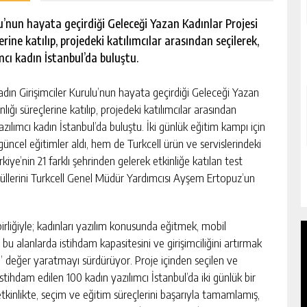
’nun hayata geçirdiği Geleceği Yazan Kadınlar Projesi
rine katılıp, projedeki katılımcılar arasından seçilerek,
mcı kadın İstanbul’da buluştu.
 Girişimciler Kurulu’nun hayata geçirdiği Geleceği Yazan
ığı süreçlerine katılıp, projedeki katılımcılar arasından
azılımcı kadın İstanbul’da buluştu. İki günlük eğitim kampı için
güncel eğitimler aldı, hem de Turkcell ürün ve servislerindeki
kiye’nin 21 farklı şehrinden gelerek etkinliğe katılan test
ödüllerini Turkcell Genel Müdür Yardımcısı Ayşem Ertopuz’un
irliğiyle; kadınları yazılım konusunda eğitmek, mobil
bu alanlarda istihdam kapasitesini ve girişimciliğini artırmak
i” değer yaratmayı sürdürüyor. Proje içinden seçilen ve
istihdam edilen 100 kadın yazılımcı İstanbul’da iki günlük bir
tkinlikte, seçim ve eğitim süreçlerini başarıyla tamamlamış,