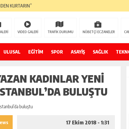
NDEN KURTARIN”
CANAVARI YEDİ
LMAZ”
ALERİ
VIDEO GALERİ
TRAFİK DURUMU
NÖBETÇİ ECZANELER
CA
A ÇEVİRİYOR
ZIN YENİ GÖZDESİ OLACAK”
ULUSAL
EĞİTİM
SPOR
ASAYİŞ
SAĞLIK
TEKN
 AÇILDI
YAZAN KADINLAR YENI
PATILMAYACAĞINI KAMUOYUNA AÇIKLAYIN”
NDE DURMAYA DAVET EDİYORUZ”
 İSTANBUL’DA BULUŞTU
ÖDÜLÜ”
17 Ekim 2018 - 1:31
iews