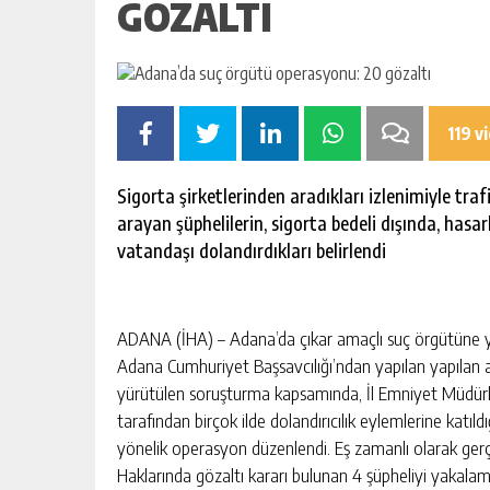
GÖZALTI
119 v
Sigorta şirketlerinden aradıkları izlenimiyle traf
arayan şüphelilerin, sigorta bedeli dışında, hasarl
vatandaşı dolandırdıkları belirlendi
ADANA (İHA) – Adana’da çıkar amaçlı suç örgütüne yö
Adana Cumhuriyet Başsavcılığı’ndan yapılan yapılan
yürütülen soruşturma kapsamında, İl Emniyet Müdürlüğ
tarafından birçok ilde dolandırıcılık eylemlerine katıl
yönelik operasyon düzenlendi. Eş zamanlı olarak gerçe
Haklarında gözaltı kararı bulunan 4 şüpheliyi yakala