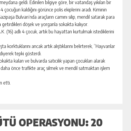
ydana geldi. Edinilen bilgiye göre, bir vatandaş yıkılan bir
4 çocuğun kaldığını görünce polis ekiplerini aradı. Kiminin
zipaşa Bulvarı’nda araçların camını silip, mendil satarak para
a getirdikleri döşek ve yorganla sokakta kalıyor.
 A.K. (16) adlı 4 çocuk, artık bu hayattan kurtulmak istediklerini
aşta korktuklarını ancak artık alıştıklarını belirterek, “Hayvanlar
diyerek tepki gösterdi.
 sokakta kalan ve bulvarda satıcılık yapan çocukları alarak
 daha önce trafikte araç silmek ve mendil satmaktan işlem
m etti.
ÜTÜ OPERASYONU: 20