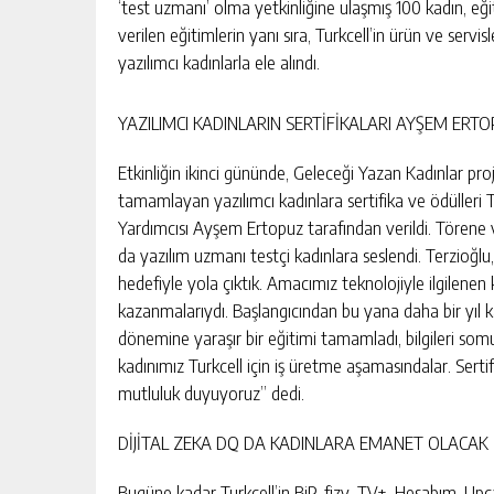
BAHÇE’DE 2 KATLI BİNA MAHKEM
‘test uzmanı’ olma yetkinliğine ulaşmış 100 kadın, eğiti
SATILIK
verilen eğitimlerin yanı sıra, Turkcell’in ürün ve serv
yazılımcı kadınlarla ele alındı.
GÜNLÜK HABER AKIŞI
YAZILIMCI KADINLARIN SERTİFİKALARI AYŞEM ERT
Etkinliğin ikinci gününde, Geleceği Yazan Kadınlar proje
tamamlayan yazılımcı kadınlara sertifika ve ödülleri
Yardımcısı Ayşem Ertopuz tarafından verildi. Törene 
da yazılım uzmanı testçi kadınlara seslendi. Terzioğlu
hedefiyle yola çıktık. Amacımız teknolojiyle ilgilenen
kazanmalarıydı. Başlangıcından bu yana daha bir yıl 
dönemine yaraşır bir eğitimi tamamladı, bilgileri somut
kadınımız Turkcell için iş üretme aşamasındalar. Serti
mutluluk duyuyoruz” dedi.
DİJİTAL ZEKA DQ DA KADINLARA EMANET OLACAK
Bugüne kadar Turkcell’in BiP, fizy, TV+, Hesabım, Upca