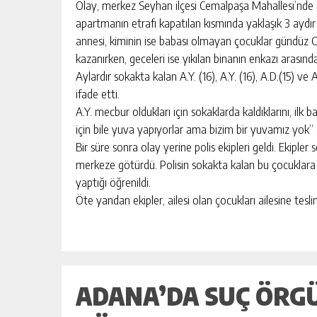
Olay, merkez Seyhan ilçesi Cemalpaşa Mahallesi’nde me
apartmanın etrafı kapatılan kısmında yaklaşık 3 aydır 
annesi, kiminin ise babası olmayan çocuklar gündüz Ga
kazanırken, geceleri ise yıkılan binanın enkazı arasınd
Aylardır sokakta kalan A.Y. (16), A.Y. (16), A.D.(15) ve
ifade etti.
A.Y. mecbur oldukları için sokaklarda kaldıklarını, ilk b
için bile yuva yapıyorlar ama bizim bir yuvamız yok” 
Bir süre sonra olay yerine polis ekipleri geldi. Ekipler
merkeze götürdü. Polisin sokakta kalan bu çocuklara
yaptığı öğrenildi.
Öte yandan ekipler, ailesi olan çocukları ailesine tesli
ADANA’DA SUÇ ÖRG