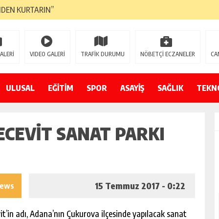
NDEN KURTARIN”
CANAVARI YEDİ
LMAZ”
ALERİ
VIDEO GALERİ
TRAFİK DURUMU
NÖBETÇİ ECZANELER
CA
A ÇEVİRİYOR
ZIN YENİ GÖZDESİ OLACAK”
ULUSAL
EĞİTİM
SPOR
ASAYİŞ
SAĞLIK
TEKN
 AÇILDI
ECEVIT SANAT PARKI
PATILMAYACAĞINI KAMUOYUNA AÇIKLAYIN”
NDE DURMAYA DAVET EDİYORUZ”
ÖDÜLÜ”
15 Temmuz 2017 - 0:22
iews
it’in adı, Adana’nın Çukurova ilçesinde yapılacak sanat