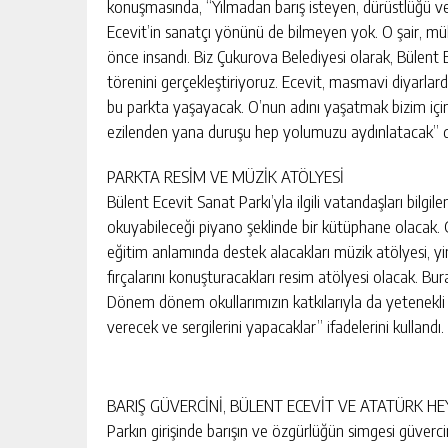
MERSİN ERDEMLİ ‘DE 639 M² ARS
konuşmasında, “Yılmadan barış isteyen, dürüstlüğü ve
İCRADAN SATILIK
Ecevit’in sanatçı yönünü de bilmeyen yok. O şair, mü
önce insandı. Biz Çukurova Belediyesi olarak, Bülent 
GÜNLÜK HABER AKIŞI
törenini gerçekleştiriyoruz. Ecevit, masmavi diyarlar
bu parkta yaşayacak. O’nun adını yaşatmak bizim için 
ezilenden yana duruşu hep yolumuzu aydınlatacak” d
PARKTA RESİM VE MÜZİK ATÖLYESİ
Bülent Ecevit Sanat Parkı’yla ilgili vatandaşları bilgi
okuyabileceği piyano şeklinde bir kütüphane olacak. 
eğitim anlamında destek alacakları müzik atölyesi, yi
fırçalarını konuşturacakları resim atölyesi olacak. Bur
Dönem dönem okullarımızın katkılarıyla da yetenekli 
verecek ve sergilerini yapacaklar” ifadelerini kullandı.
BARIŞ GÜVERCİNİ, BÜLENT ECEVİT VE ATATÜRK HE
Parkın girişinde barışın ve özgürlüğün simgesi güvercin