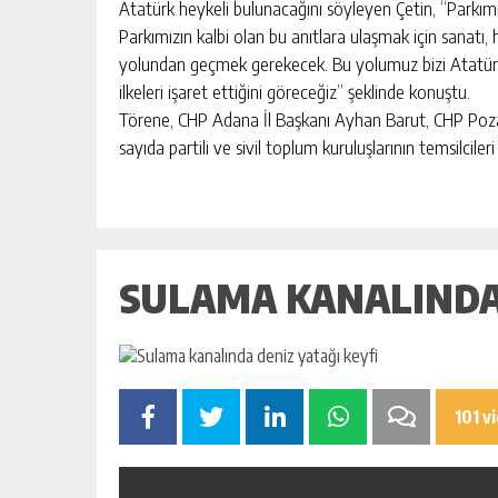
Atatürk heykeli bulunacağını söyleyen Çetin, “Parkımız
Parkımızın kalbi olan bu anıtlara ulaşmak için sanatı
yolundan geçmek gerekecek. Bu yolumuz bizi Atatürk’
ilkeleri işaret ettiğini göreceğiz” şeklinde konuştu.
Törene, CHP Adana İl Başkanı Ayhan Barut, CHP Pozant
sayıda partili ve sivil toplum kuruluşlarının temsilcileri 
SULAMA KANALINDA 
101 v