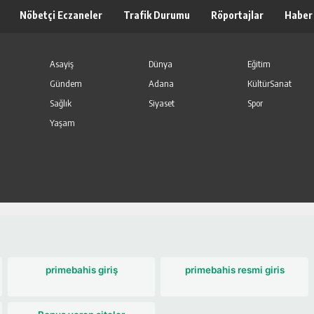
Nöbetçi Eczaneler
Trafik Durumu
Röportajlar
Haber
Asayiş
Dünya
Eğitim
Gündem
Adana
KültürSanat
Sağlık
Siyaset
Spor
Yaşam
primebahis giriş
primebahis resmi giris