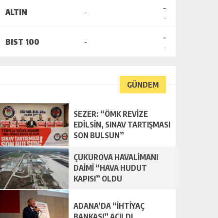
-
ALTIN
-
-
-
BIST 100
-
-
GÜNDEM
SEZER: “ÖMK REVİZE
EDİLSİN, SINAV TARTIŞMASI
SON BULSUN”
ÇUKUROVA HAVALİMANI
DAİMİ “HAVA HUDUT
KAPISI” OLDU
ADANA’DA “İHTİYAÇ
BANKASI” AÇILDI