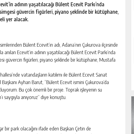
cevit’in adının yaşatılacağı Bülent Ecevit Parkı’nda
imgesi güvercin figürleri, piyano şeklinde bir kütüphane,
li yer alacak.
mlerinden Bülent Ecevit’in adı, Adana’nın Çukurova ilçesinde
la anılan Ecevit’in adının yaşatılacağı Bülent Ecevit Parkı’nda
i güvercin figürleri, piyano şeklinde bir kütüphane, Mustafa
llesi’nde vatandaşların katılımı ile Bülent Ecevit Sanat
l Başkanı Ayhan Barut, “Bülent Ecevit ismini Çukurova’da
luyorum. Bu çok önemli bir proje. Toprak işleyenin su
n’ı saygıyla anıyoruz” diye konuştu.
şır bir park olacağını ifade eden Başkan Çetin de