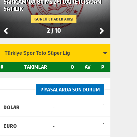
SARIÇAM’DA 80 M² 2+1 DAİRE İCRADAN
SEYHAN’
SATILIK
SATILIK
GÜNLÜK HABER AKIŞI
2
/
10
#
TAKIMLAR
O
AV
P
PİYASALARDA SON DURUM
-
DOLAR
-
-
-
EURO
-
-