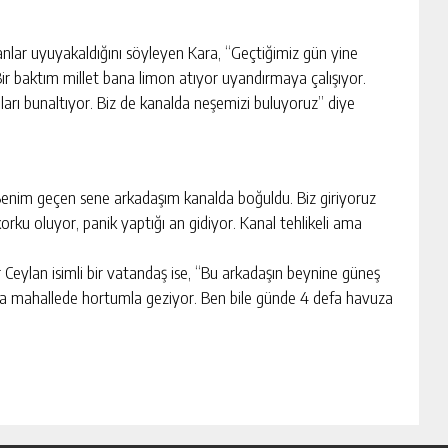
nlar uyuyakaldığını söyleyen Kara, “Geçtiğimiz gün yine
r baktım millet bana limon atıyor uyandırmaya çalışıyor.
anları bunaltıyor. Biz de kanalda neşemizi buluyoruz” diye
Benim geçen sene arkadaşım kanalda boğuldu. Biz giriyoruz
e korku oluyor, panik yaptığı an gidiyor. Kanal tehlikeli ama
 Ceylan isimli bir vatandaş ise, “Bu arkadaşın beynine güneş
şka mahallede hortumla geziyor. Ben bile günde 4 defa havuza