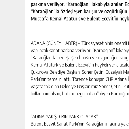
escort
parkına veriliyor. “Karaoğlan” lakabıyla anılan E
-
“Karaoğlan”la özdeşleşen barışın ve özgürlüğün s
kartal
escort
Mustafa Kemal Atatürk ve Bülent Ecevit’in heyke
-
maltepe
escort
ADANA (GÜNEY HABER) – Türk siyasetininin önemli isi
yapılacak sanat parkına veriliyor. “Karaoğlan” lakabıy
“Karaoğlan”la özdeşleşen barışın ve özgürlüğün simges
Kemal Atatürk ve Bülent Ecevit’in heykeli yer alacak.
Çukurova Belediye Başkanı Soner Çetin, Güzelyalı Maha
Parkı’nın temelini attı. Törende konuşan CHP Adana İ
yaşatacak olan Belediye Başkanımız Soner Çetin’i kut
kullananın olsun, halklar özgür olsun” diyen Karaoğla
“ADINA YAKIŞIR BİR PARK OLACAK”
Bülent Ecevit Sanat Parkı’nın Karaoğlan’ın adına yakı