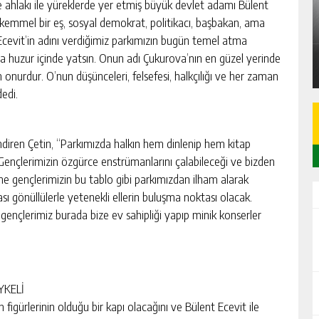
A
SARIÇAM’DA 87 M² 2+1 DAİRE İCRADAN
 ahlakı ile yüreklerde yer etmiş büyük devlet adamı Bülent
SATILIK
kemmel bir eş, sosyal demokrat, politikacı, başbakan, ama
Ecevit’in adını verdiğimiz parkımızın bugün temel atma
GÜNLÜK HABER AKIŞI
da huzur içinde yatsın. Onun adı Çukurova’nın en güzel yerinde
onurdur. O’nun düşünceleri, felsefesi, halkçılığı ve her zaman
edi.
lendiren Çetin, “Parkımızda halkın hem dinlenip hem kitap
Gençlerimizin özgürce enstrümanlarını çalabileceği ve bizden
ne gençlerimizin bu tablo gibi parkımızdan ilham alarak
ası gönüllülerle yetenekli ellerin buluşma noktası olacak.
gençlerimiz burada bize ev sahipliği yapıp minik konserler
YKELİ
 figürlerinin olduğu bir kapı olacağını ve Bülent Ecevit ile