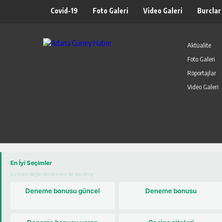
Covid-19
Foto Galeri
Video Galeri
Burclar
Aktüalite
Foto Galeri
Röportajlar
Video Galeri
ekne turu
En İyi Seçimler
Uzman değerlendirmesi ile seçilmiş
Deneme bonusu güncel
Deneme bonusu