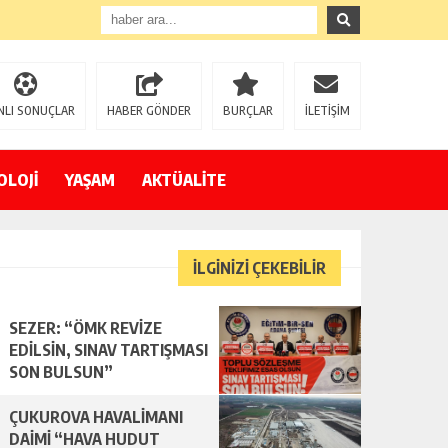
NLI SONUÇLAR
HABER GÖNDER
BURÇLAR
İLETİŞİM
OLOJİ
YAŞAM
AKTÜALİTE
İLGİNİZİ ÇEKEBİLİR
SEZER: “ÖMK REVİZE
EDİLSİN, SINAV TARTIŞMASI
SON BULSUN”
ÇUKUROVA HAVALİMANI
DAİMİ “HAVA HUDUT