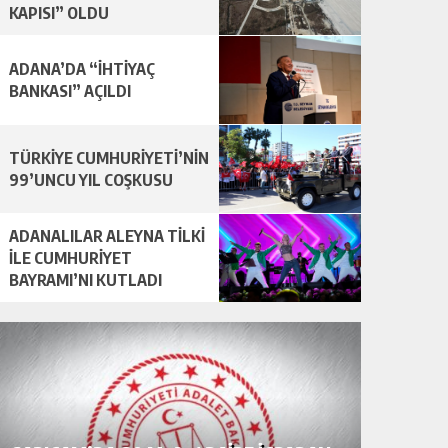
KAPISI” OLDU
ADANA’DA “İHTİYAÇ
BANKASI” AÇILDI
TÜRKİYE CUMHURİYETİ’NİN
99’UNCU YIL COŞKUSU
ADANALILAR ALEYNA TİLKİ
İLE CUMHURİYET
BAYRAMI’NI KUTLADI