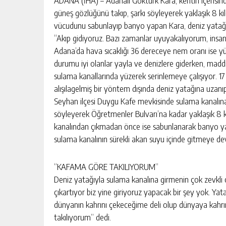
ADANA (İHA) – Adanalı Göktürk Kara, kentin içerisin
güneş gözlüğünü takıp, şarkı söyleyerek yaklaşık 8 
vücudunu sabunlayıp banyo yapan Kara, deniz yatağıy
“Akıp gidiyoruz. Bazı zamanlar uyuyakalıyorum, insanl
Adana’da hava sıcaklığı 36 dereceye nem oranı ise yü
durumu iyi olanlar yayla ve denizlere giderken, madd
sulama kanallarında yüzerek serinlemeye çalışıyor. 17
alışılagelmiş bir yöntem dışında deniz yatağına uzanı
Seyhan ilçesi Duygu Kafe mevkisinde sulama kanalına 
söyleyerek Öğretmenler Bulvarı’na kadar yaklaşık 8 
kanalından çıkmadan önce ise sabunlanarak banyo yapı
sulama kanalının sürekli akan suyu içinde gitmeye de
“KAFAMA GÖRE TAKILIYORUM”
Deniz yatağıyla sulama kanalına girmenin çok zevkli o
çıkartıyor biz yine giriyoruz yapacak bir şey yok. Yata
dünyanın kahrını çekeceğime deli olup dünyaya kahr
takılıyorum” dedi.