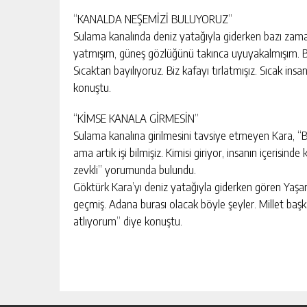
“KANALDA NEŞEMİZİ BULUYORUZ”
Sulama kanalında deniz yatağıyla giderken bazı zama
yatmışım, güneş gözlüğünü takınca uyuyakalmışım. Bi
Sıcaktan bayılıyoruz. Biz kafayı tırlatmışız. Sıcak ins
konuştu.
“KİMSE KANALA GİRMESİN”
Sulama kanalına girilmesini tavsiye etmeyen Kara, “
ama artık işi bilmişiz. Kimisi giriyor, insanın içerisind
zevkli” yorumunda bulundu.
Göktürk Kara’yı deniz yatağıyla giderken gören Yaşar
geçmiş. Adana burası olacak böyle şeyler. Millet ba
atlıyorum” diye konuştu.