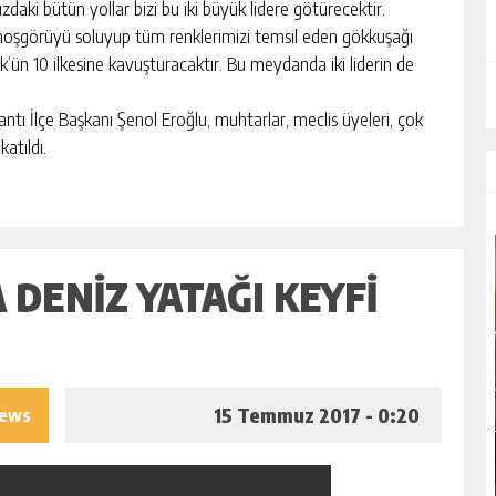
daki bütün yollar bizi bu iki büyük lidere götürecektir.
, hoşgörüyü soluyup tüm renklerimizi temsil eden gökkuşağı
ün 10 ilkesine kavuşturacaktır. Bu meydanda iki liderin de
ı İlçe Başkanı Şenol Eroğlu, muhtarlar, meclis üyeleri, çok
katıldı.
DENIZ YATAĞI KEYFI
15 Temmuz 2017 - 0:20
iews