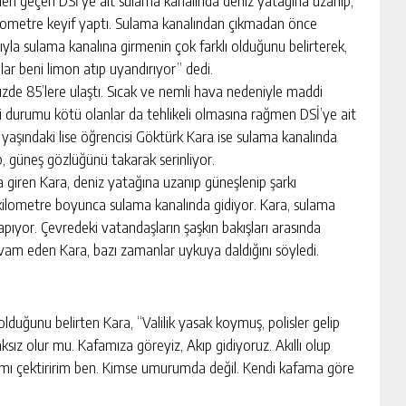
den geçen DSİ’ye ait sulama kanalında deniz yatağına uzanıp,
kilometre keyif yaptı. Sulama kanalından çıkmadan önce
la sulama kanalına girmenin çok farklı olduğunu belirterek,
ar beni limon atıp uyandırıyor” dedi.
zde 85’lere ulaştı. Sıcak ve nemli hava nedeniyle maddi
i durumu kötü olanlar da tehlikeli olmasına rağmen DSİ’ye ait
 yaşındaki lise öğrencisi Göktürk Kara ise sulama kanalında
p, güneş gözlüğünü takarak serinliyor.
giren Kara, deniz yatağına uzanıp güneşlenip şarkı
kilometre boyunca sulama kanalında gidiyor. Kara, sulama
yor. Çevredeki vatandaşların şaşkın bakışları arasında
vam eden Kara, bazı zamanlar uykuya daldığını söyledi.
lduğunu belirten Kara, “Valilik yasak koymuş, polisler gelip
ksız olur mu. Kafamıza göreyiz, Akıp gidiyoruz. Akıllı olup
ımı çektiririm ben. Kimse umurumda değil. Kendi kafama göre