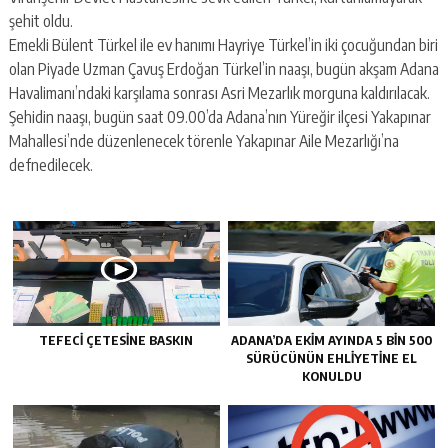
escort
şehit oldu.
-
kartal
Emekli Bülent Türkel ile ev hanımı Hayriye Türkel’in iki çocuğundan biri
escort
olan Piyade Uzman Çavuş Erdoğan Türkel’in naaşı, bugün akşam Adana
-
Havalimanı’ndaki karşılama sonrası Asri Mezarlık morguna kaldırılacak.
maltepe
Şehidin naaşı, bugün saat 09.00’da Adana’nın Yüreğir ilçesi Yakapınar
escort
Mahallesi’nde düzenlenecek törenle Yakapınar Aile Mezarlığı’na
defnedilecek.
TEFECİ ÇETESİNE BASKIN
ADANA’DA EKİM AYINDA 5 BİN 500
SÜRÜCÜNÜN EHLİYETİNE EL
KONULDU