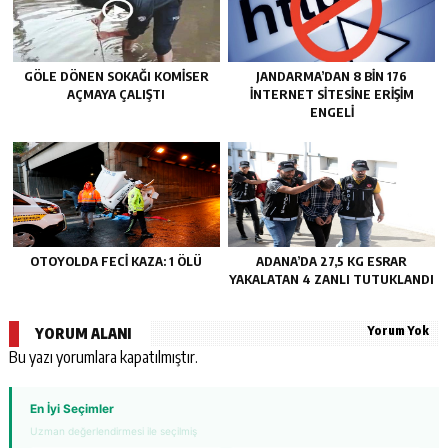
GÖLE DÖNEN SOKAĞI KOMİSER
JANDARMA’DAN 8 BİN 176
AÇMAYA ÇALIŞTI
İNTERNET SİTESİNE ERİŞİM
ENGELİ
OTOYOLDA FECİ KAZA: 1 ÖLÜ
ADANA’DA 27,5 KG ESRAR
YAKALATAN 4 ZANLI TUTUKLANDI
Yorum Yok
YORUM ALANI
Bu yazı yorumlara kapatılmıştır.
En İyi Seçimler
Uzman değerlendirmesi ile seçilmiş