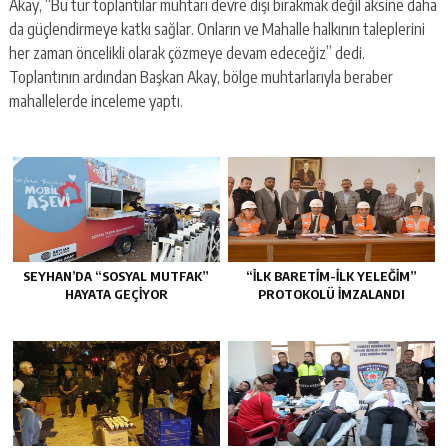
Akay, “Bu tür toplantılar muhtarı devre dışı bırakmak değil aksine daha
da güçlendirmeye katkı sağlar. Onların ve Mahalle halkının taleplerini
her zaman öncelikli olarak çözmeye devam edeceğiz” dedi.
Toplantının ardından Başkan Akay, bölge muhtarlarıyla beraber
mahallelerde inceleme yaptı.
SEYHAN’DA “SOSYAL MUTFAK”
“İLK BARETİM-İLK YELEĞİM”
HAYATA GEÇİYOR
PROTOKOLÜ İMZALANDI