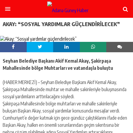
şişli
escort
-
ataşehir
AKAY: “SOSYAL YARDIMLAR GÜÇLENDIRILECEK”
escort
-
kadıköy
escort
-
pendik
Seyhan Belediye Başkanı Akif Kemal Akay, Şakirpaşa
escort
Mahallesinde bölge Muhtarları ve vatandaşla buluştu
-
ümraniye
escort
(HABER MERKEZİ) – Seyhan Belediye Başkanı Akif Kemal Akay,
-
Şakirpaşa Mahallesinde muhtar ve mahalle sakinleriyle buluşmasında
mecidiyeköy
sosyal yardımların arttırılacağını söyledi.
escort
Şakirpaşa Mahallesinde bölge muhtarları ve mahalle sakinleriyle
-
taksim
buluşan Başkan Akay, sosyal yardımlar konusunda mesajlar verdi.
escort
Cumhuriyet’e değer katmak için gece gündüz çalıştıklarını ifade eden
-
Başkan Akay, halkın en önemli sorunlarından geçim sıkıntısına bir
beşiktaş
nebze çözüm olabilmek adına Sosyal Yardımları artıracaklarını