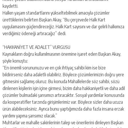
escort
kaydetti.
-
kartal
Halkın yaşam standartlarını yükseltebilmek amacıyla çözümler
escort
ürettiklerini belirten Başkan Akay, “Bu çerçevede Halk Kart
-
uygulamasını güçlendireceğiz. Halk Kart sayısını ve dar gelirli halkımıza
maltepe
verdiğimiz ödeneği artıracağız” dedi.
escort
“HAKKANİYET VE ADALET” VURGUSU
Kaynakların doğru kullanılmasının önemine işaret eden Başkan Akay,
şöyle konuştu:
“En önemli sorununuzu ve en çok ihtiyaç sahibi kim ise bize
bildirirseniz daha adaletli olabiliriz. Böylece çözümlerimizin doğru yere
gitmesini sağlamış oluruz. Bu konuda Mahallelerde söz sahibi, sözü
dinlenen kişilerin işin içine girmesi, bizim daha hakkaniyetli ve daha adil
çözümler bulmadaki şansımızı artıracaktır. Sosyal yardımlar konusunda
da kooperatifler tarzında girişimlerimiz var. Böylece sizler daha ucuza
ürün alabileceksiniz. Ayrıca bunu yaptığımızda daha fazla insana erzak
yardımı yapma şansımız olacak.”
Muhtarlar ve mahalle sakinlerinin talep ve önerilerini dinleyen Başkan