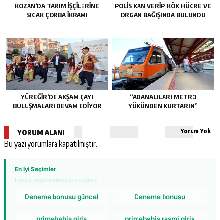
KOZAN’DA TARIM IŞÇILERINE
POLİS KAN VERİP, KÖK HÜCRE VE
SICAK ÇORBA IKRAMI
ORGAN BAĞIŞINDA BULUNDU
YÜREĞİR’DE AKŞAM ÇAYI
“ADANALILARI METRO
BULUŞMALARI DEVAM EDİYOR
YÜKÜNDEN KURTARIN”
Yorum Yok
YORUM ALANI
Bu yazı yorumlara kapatılmıştır.
En İyi Seçimler
Uzman değerlendirmesi ile seçilmiş
Deneme bonusu güncel
Deneme bonusu
primebahis giriş
primebahis resmi giris