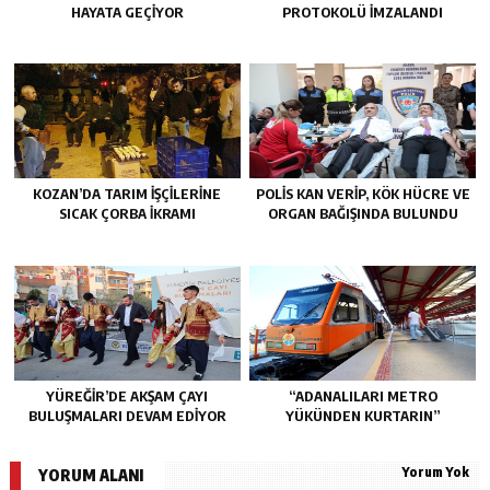
HAYATA GEÇİYOR
PROTOKOLÜ İMZALANDI
KOZAN’DA TARIM IŞÇILERINE
POLİS KAN VERİP, KÖK HÜCRE VE
SICAK ÇORBA IKRAMI
ORGAN BAĞIŞINDA BULUNDU
YÜREĞİR’DE AKŞAM ÇAYI
“ADANALILARI METRO
BULUŞMALARI DEVAM EDİYOR
YÜKÜNDEN KURTARIN”
Yorum Yok
YORUM ALANI