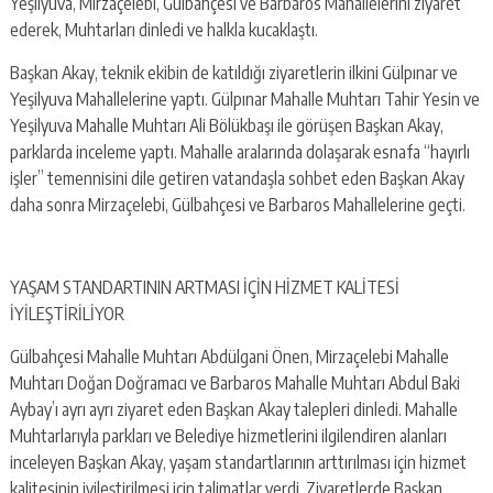
escort
Yeşilyuva, Mirzaçelebi, Gülbahçesi ve Barbaros Mahallelerini ziyaret
-
ederek, Muhtarları dinledi ve halkla kucaklaştı.
kartal
escort
Başkan Akay, teknik ekibin de katıldığı ziyaretlerin ilkini Gülpınar ve
-
Yeşilyuva Mahallelerine yaptı. Gülpınar Mahalle Muhtarı Tahir Yesin ve
maltepe
Yeşilyuva Mahalle Muhtarı Ali Bölükbaşı ile görüşen Başkan Akay,
escort
parklarda inceleme yaptı. Mahalle aralarında dolaşarak esnafa “hayırlı
işler” temennisini dile getiren vatandaşla sohbet eden Başkan Akay
daha sonra Mirzaçelebi, Gülbahçesi ve Barbaros Mahallelerine geçti.
YAŞAM STANDARTININ ARTMASI İÇİN HİZMET KALİTESİ
İYİLEŞTİRİLİYOR
Gülbahçesi Mahalle Muhtarı Abdülgani Önen, Mirzaçelebi Mahalle
Muhtarı Doğan Doğramacı ve Barbaros Mahalle Muhtarı Abdul Baki
Aybay’ı ayrı ayrı ziyaret eden Başkan Akay talepleri dinledi. Mahalle
Muhtarlarıyla parkları ve Belediye hizmetlerini ilgilendiren alanları
inceleyen Başkan Akay, yaşam standartlarının arttırılması için hizmet
kalitesinin iyileştirilmesi için talimatlar verdi. Ziyaretlerde Başkan