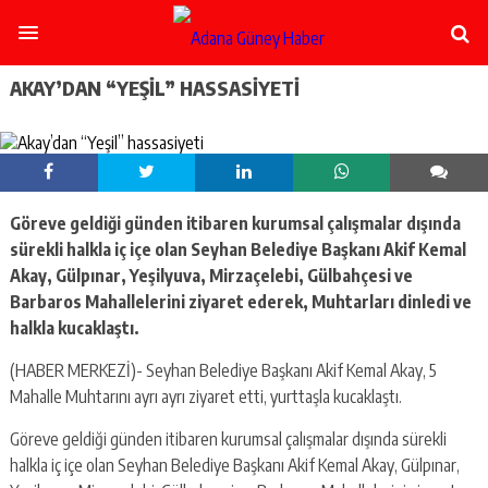
şişli
escort
-
ataşehir
AKAY’DAN “YEŞIL” HASSASIYETI
escort
-
kadıköy
escort
-
pendik
Göreve geldiği günden itibaren kurumsal çalışmalar dışında
escort
sürekli halkla iç içe olan Seyhan Belediye Başkanı Akif Kemal
-
ümraniye
Akay, Gülpınar, Yeşilyuva, Mirzaçelebi, Gülbahçesi ve
escort
Barbaros Mahallelerini ziyaret ederek, Muhtarları dinledi ve
-
halkla kucaklaştı.
mecidiyeköy
escort
(HABER MERKEZİ)- Seyhan Belediye Başkanı Akif Kemal Akay, 5
-
Mahalle Muhtarını ayrı ayrı ziyaret etti, yurttaşla kucaklaştı.
taksim
escort
Göreve geldiği günden itibaren kurumsal çalışmalar dışında sürekli
-
halkla iç içe olan Seyhan Belediye Başkanı Akif Kemal Akay, Gülpınar,
beşiktaş