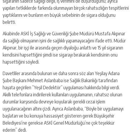
escort
sigaranın sadece sağlığı değil, iş verimini de düşürdüğünü; ayrıca
-
yapılan tetkiklerde farkında olunmayan birçok rahatsızlığın tespitlerini
kartal
yaptıklarını ve bunların en büyük sebebinin de sigara olduğunu
escort
belirtti.
-
maltepe
Akabinde ASKİ İş Sağlığı ve Güvenliği Şube Müdürü Mustafa Akpınar
escort
da sağlığı olmayanın işini de sağlıklı yapamayacağını ifade etti. Müdür
Akpınar, bir işçi ile arasında geçen diyaloğu anlattı ve 15 yıl sigaranın
kendisini hapsettiğini şimdi ise sigarayı bırakarak kendisinin onu
hapsettiğini söyledi.
Davetliler arasında bulunan ve daha sonra söz alan Yeşilay Adana
Şube Başkanı Mehmet Aslanbaba ise Sağlık Bakanlığı tarafından
hayata geçirilen ”Yeşil Dedektör” uygulaması hakkında bilgi verdi.
Akıllı telefonlara indirilerek kullanılan uygulamanın, rahatsız olunan
durumlar karşısında devreye koyularak gerekli cezai işlem
uygulanacağının altını çizdi. Ayrıca Aslanbaba, “Böyle bir uygulamayı
başlatan ve bu konuya hassasiyet gösteren gerek Büyükşehir
Belediyesi’ne gerekse ASKİ Genel Müdürlüğü’ne çok teşekkür
ederim” dedi.