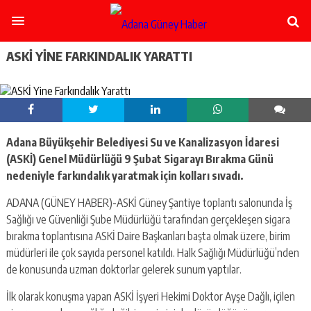
şişli
escort
-
ataşehir
ASKİ YINE FARKINDALIK YARATTI
escort
-
kadıköy
escort
-
pendik
Adana Büyükşehir Belediyesi Su ve Kanalizasyon İdaresi
escort
(ASKİ) Genel Müdürlüğü 9 Şubat Sigarayı Bırakma Günü
-
ümraniye
nedeniyle farkındalık yaratmak için kolları sıvadı.
escort
-
ADANA (GÜNEY HABER)-ASKİ Güney Şantiye toplantı salonunda İş
mecidiyeköy
Sağlığı ve Güvenliği Şube Müdürlüğü tarafından gerçekleşen sigara
escort
bırakma toplantısına ASKİ Daire Başkanları başta olmak üzere, birim
-
müdürleri ile çok sayıda personel katıldı. Halk Sağlığı Müdürlüğü’nden
taksim
de konusunda uzman doktorlar gelerek sunum yaptılar.
escort
-
İlk olarak konuşma yapan ASKİ İşyeri Hekimi Doktor Ayşe Dağlı, içilen
beşiktaş