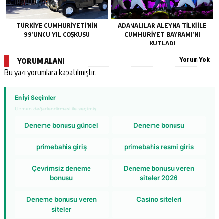
TÜRKİYE CUMHURİYETİ’NİN
ADANALILAR ALEYNA TİLKİ İLE
99’UNCU YIL COŞKUSU
CUMHURİYET BAYRAMI’NI
KUTLADI
Yorum Yok
YORUM ALANI
Bu yazı yorumlara kapatılmıştır.
En İyi Seçimler
Uzman değerlendirmesi ile seçilmiş
Deneme bonusu güncel
Deneme bonusu
primebahis giriş
primebahis resmi giris
Çevrimsiz deneme
Deneme bonusu veren
bonusu
siteler 2026
Deneme bonusu veren
Casino siteleri
siteler