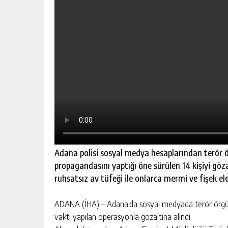
Adana polisi sosyal medya hesaplarından terör ö
propagandasını yaptığı öne sürülen 14 kişiyi göza
ruhsatsız av tüfeği ile onlarca mermi ve fişek ele 
ADANA (İHA) – Adana’da sosyal medyada terör örgütü
vakti yapılan operasyonla gözaltına alındı.