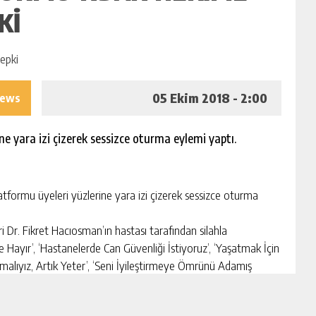
KI
05 Ekim 2018 - 2:00
iews
e yara izi çizerek sessizce oturma eylemi yaptı.
rmu üyeleri yüzlerine yara izi çizerek sessizce oturma
 Dr. Fikret Hacıosman’ın hastası tarafından silahla
e Hayır’, ‘Hastanelerde Can Güvenliği İstiyoruz’, ‘Yaşatmak
İçin
malıyız, Artık Yeter’, ‘Seni İyileştirmeye Ömrünü Adamış
iz Yaşanmamış Hayatlar Var’ yazılı pankartlarla sessiz