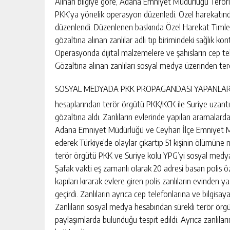
Alınan bilgiye göre, Adana Emniyet Müdürlüğü Terörl
PKK’ya yönelik operasyon düzenledi. Özel harekatında
düzenlendi. Düzenlenen baskında Özel Harekat Timleri 
gözaltına alınan zanlılar adli tıp birimindeki sağlık 
Operasyonda dijital malzemelere ve şahısların cep tel
Gözaltına alınan zanlıları sosyal medya üzerinden ter
SOSYAL MEDYADA PKK PROPAGANDASI YAPANLARI
hesaplarından terör örgütü PKK/KCK ile Suriye uzantı
gözaltına aldı. Zanlıların evlerinde yapılan aramalarda
Adana Emniyet Müdürlüğü ve Ceyhan İlçe Emniyet Müd
ederek Türkiye’de olaylar çıkartıp 51 kişinin ölümüne
terör örgütü PKK ve Suriye kolu YPG’yi sosyal medy
Şafak vakti eş zamanlı olarak 20 adresi basan polis özel
kapıları kırarak evlere giren polis zanlıların evinden y
geçirdi. Zanlıların ayrıca cep telefonlarına ve bilgisay
Zanlıların sosyal medya hesabından sürekli terör örgü
paylaşımlarda bulunduğu tespit edildi. Ayrıca zanlıla