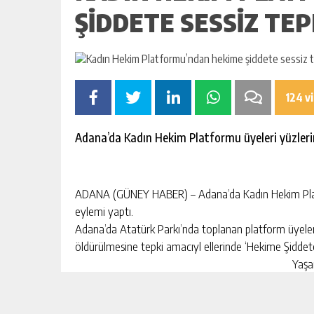
ŞIDDETE SESSIZ TEP
124 v
Adana’da Kadın Hekim Platformu üyeleri yüzlerin
ADANA (GÜNEY HABER) – Adana’da Kadın Hekim Platfo
eylemi yaptı.
Adana’da Atatürk Parkı’nda toplanan platform üyeleri
öldürülmesine tepki amacıyl ellerinde ‘Hekime Şiddet
Yaşa
Doktoru Nasıl Öldürürsün?’, ‘Bu Ülkede Doktordan Tem
oturma eylemi yaptı.