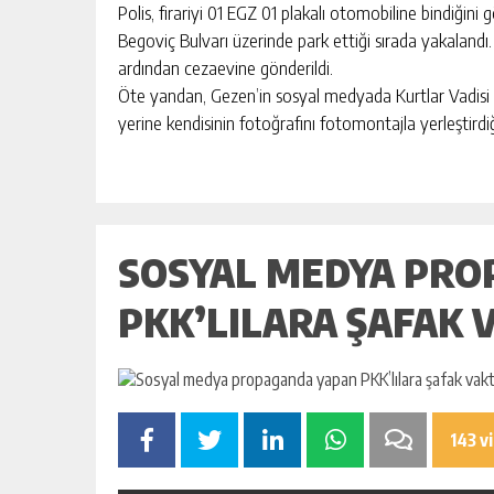
BAHÇE’DE 2 KATLI BİNA MAHKEM
Polis, firariyi 01 EGZ 01 plakalı otomobiline bindiğin
SATILIK
Begoviç Bulvarı üzerinde park ettiği sırada yakalandı
ardından cezaevine gönderildi.
GÜNLÜK HABER AKIŞI
Öte yandan, Gezen’in sosyal medyada Kurtlar Vadisi 
yerine kendisinin fotoğrafını fotomontajla yerleştirdi
SOSYAL MEDYA PRO
PKK’LILARA ŞAFAK 
143 v