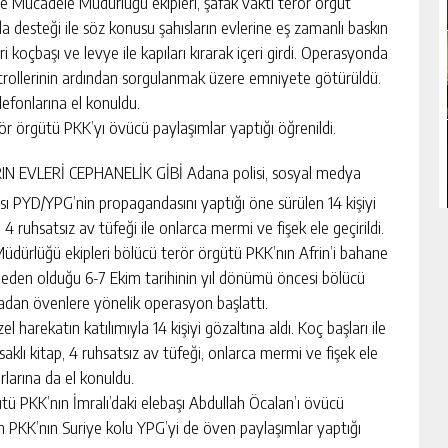
e Mücadele Müdürlüğü ekipleri, şafak vakti terör örgüt
 desteği ile söz konusu şahısların evlerine eş zamanlı baskın
koçbaşı ve levye ile kapıları kırarak içeri girdi. Operasyonda
kontrollerinin ardından sorgulanmak üzere emniyete götürüldü.
efonlarına el konuldu.
ör örgütü PKK’yı övücü paylaşımlar yaptığı öğrenildi.
N EVLERİ CEPHANELİK GİBİ
Adana polisi, sosyal medya
sı PYD/YPG’nin propagandasını yaptığı öne sürülen 14 kişiyi
 4 ruhsatsız av tüfeği ile onlarca mermi ve fişek ele geçirildi.
ürlüğü ekipleri bölücü terör örgütü PKK’nın Afrin’i bahane
 neden olduğu 6-7 Ekim tarihinin yıl dönümü öncesi bölücü
adan övenlere yönelik operasyon başlattı.
 harekatın katılımıyla 14 kişiyi gözaltına aldı. Koç başları ile
asaklı kitap, 4 ruhsatsız av tüfeği, onlarca mermi ve fişek ele
arlarına da el konuldu.
tü PKK’nın İmralı’daki elebaşı Abdullah Öcalan’ı övücü
rın PKK’nın Suriye kolu YPG’yi de öven paylaşımlar yaptığı