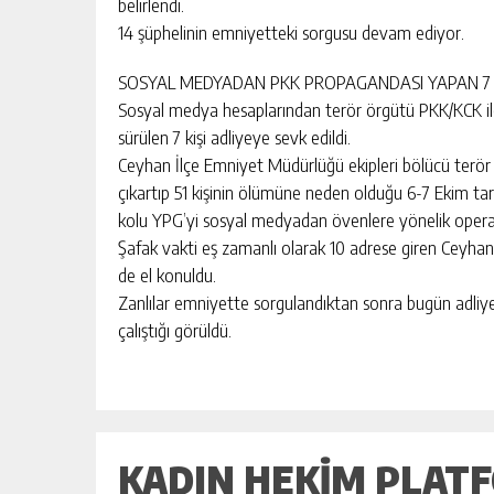
belirlendi.
14 şüphelinin emniyetteki sorgusu devam ediyor.
SOSYAL MEDYADAN PKK PROPAGANDASI YAPAN 7 Kİ
Sosyal medya hesaplarından terör örgütü PKK/KCK il
sürülen 7 kişi adliyeye sevk edildi.
Ceyhan İlçe Emniyet Müdürlüğü ekipleri bölücü terör 
çıkartıp 51 kişinin ölümüne neden olduğu 6-7 Ekim ta
kolu YPG’yi sosyal medyadan övenlere yönelik opera
Şafak vakti eş zamanlı olarak 10 adrese giren Ceyhan po
de el konuldu.
Zanlılar emniyette sorgulandıktan sonra bugün adliyey
çalıştığı görüldü.
KADIN HEKIM PLAT