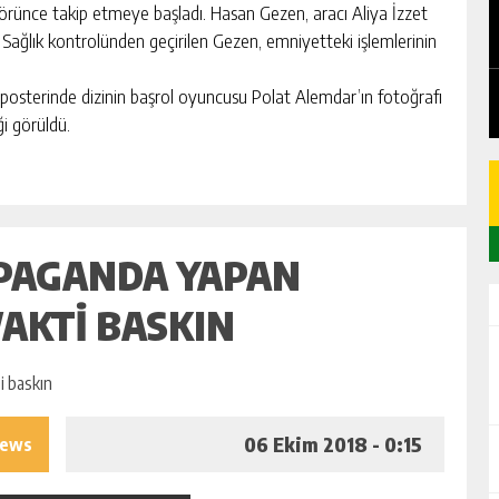
EDEN
CHICKEN ROAD: LE MANUEL COMPLET
i görünce takip etmeye başladı. Hasan Gezen, aracı Aliya İzzet
DU GAME DE CASINO TACTIQUE
. Sağlık kontrolünden geçirilen Gezen, emniyetteki işlemlerinin
GÜNLÜK HABER AKIŞI
posterinde dizinin başrol oyuncusu Polat Alemdar’ın fotoğrafı
ği görüldü.
PAGANDA YAPAN
VAKTI BASKIN
06 Ekim 2018 - 0:15
iews