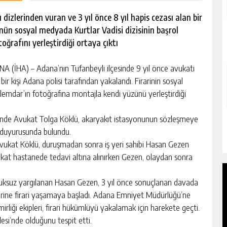
dizlerinden vuran ve 3 yıl önce 8 yıl hapis cezası alan bir
nün sosyal medyada Kurtlar Vadisi dizisinin başrol
ğrafını yerleştirdiği ortaya çıktı
A (İHA) – Adana’nın Tufanbeyli ilçesinde 9 yıl önce avukatı
bir kişi Adana polisi tarafından yakalandı. Firarinin sosyal
Alemdar’ın fotoğrafına montajla kendi yüzünü yerleştirdiği
esinde Avukat Tolga Köklü, akaryakıt istasyonunun sözleşmeye
uç duyurusunda bulundu.
vukat Köklü, duruşmadan sonra iş yeri sahibi Hasan Gezen
vukat hastanede tedavi altına alınırken Gezen, olaydan sonra
tuksuz yargılanan Hasan Gezen, 3 yıl önce sonuçlanan davada
 yerine firari yaşamaya başladı. Adana Emniyet Müdürlüğü’ne
liği ekipleri, firari hükümlüyü yakalamak için harekete geçti.
esi’nde olduğunu tespit etti.