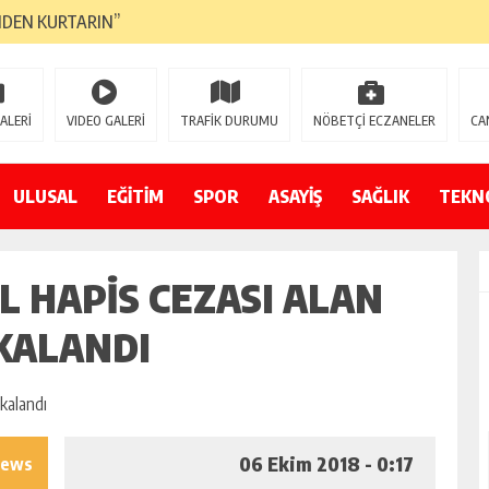
NDEN KURTARIN”
CANAVARI YEDİ
LMAZ”
ALERİ
VIDEO GALERİ
TRAFİK DURUMU
NÖBETÇİ ECZANELER
CA
A ÇEVİRİYOR
ZIN YENİ GÖZDESİ OLACAK”
ULUSAL
EĞİTİM
SPOR
ASAYİŞ
SAĞLIK
TEKN
 AÇILDI
L HAPIS CEZASI ALAN
PATILMAYACAĞINI KAMUOYUNA AÇIKLAYIN”
NDE DURMAYA DAVET EDİYORUZ”
KALANDI
ÖDÜLÜ”
06 Ekim 2018 - 0:17
iews