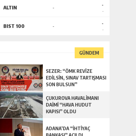
-
ALTIN
-
-
-
BIST 100
-
-
GÜNDEM
SEZER: “ÖMK REVİZE
EDİLSİN, SINAV TARTIŞMASI
SON BULSUN”
ÇUKUROVA HAVALİMANI
DAİMİ “HAVA HUDUT
KAPISI” OLDU
ADANA’DA “İHTİYAÇ
BANKASI” AÇILDI