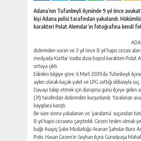
escort
-
Adana’nın Tufanbeyli ilçesinde 9 yıl önce avukatı 
kartal
kişi Adana polisi tarafından yakalandı. Hükümlü
escort
-
karakteri Polat Alemdar’ın fotoğrafına kendi foto
maltepe
escort
ADAN
dizlerinden vuran ve 3 yıl önce 8 yıl hapis cezası alan 
medyada Kurtlar Vadisi dizisi başrol karakteri Polat 
ortaya çıktı.
Edinilen bilgiye göre, 6 Mart 2009’da Tufanbeyli ilç
aykırı olarak kaçak yakıt ve LPG sattığı iddiasıyla s
Davayı takip etmek için duruşma günü ilçeye giden a
(31) tarafından dizlerinden kurşunlandı. Yaralanan a
kayıplara karıştı.
Bir süre sonra yakalanan ve ‘yaralama’ suçundan tu
8 yıl hapis cezasına çarptırıldı. Gezen teslim olmak
bağlı Asayiş Şube Müdürlüğü Aranan Şahıslar Büro Amir
Polis, Hasan Gezen’in Seyhan ilçesi Gürselpaşa Mahall