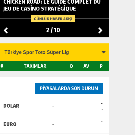
CHICKEN ROAD: LE GUIDE COMPLET DU
FOWL R
JEU DE CASINO STRATÉGIQUE
TACTIC
CHANGI
GÜNLÜK HABER AKIŞI
2
/
10
#
TAKIMLAR
O
AV
P
PİYASALARDA SON DURUM
-
DOLAR
-
-
-
EURO
-
-