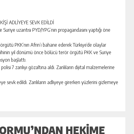
Şİ ADLİYEYE SEVK EDİLDİ
e Suriye uzantısı PYD/YPG’nin propagandasını yaptığı öne
örgütü PKK’nın Afrin’i bahane ederek Türkiye’de olaylar
rihinin yıl dönümü önce bölücü terör örgütü PKK ve Suriye
syon başlattı.
lisi 7 zanlıyı gözaltına aldı. Zanlıların dijital malzemelerine
e sevk edildi. Zanlıların adliyeye girerken yüzlerini gizlemeye
FORMU’NDAN HEKIME