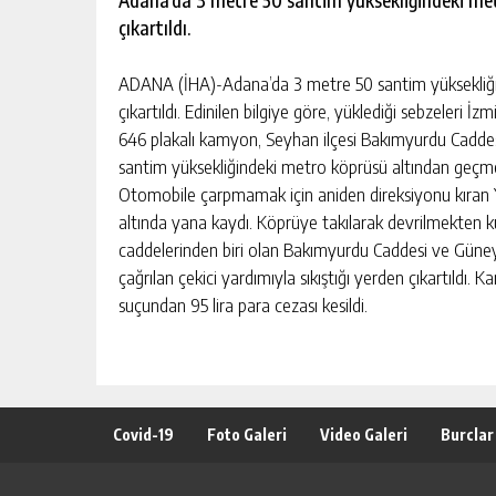
Adana’da 3 metre 50 santim yüksekliğindeki metr
çıkartıldı.
ADANA (İHA)-Adana’da 3 metre 50 santim yüksekliğind
çıkartıldı. Edinilen bilgiye göre, yüklediği sebzeleri 
646 plakalı kamyon, Seyhan ilçesi Bakımyurdu Caddes
santim yüksekliğindeki metro köprüsü altından geçmek i
Otomobile çarpmamak için aniden direksiyonu kıran Y
altında yana kaydı. Köprüye takılarak devrilmekten k
caddelerinden biri olan Bakımyurdu Caddesi ve Güney
çağrılan çekici yardımıyla sıkıştığı yerden çıkartıld
suçundan 95 lira para cezası kesildi.
Covid-19
Foto Galeri
Video Galeri
Burclar