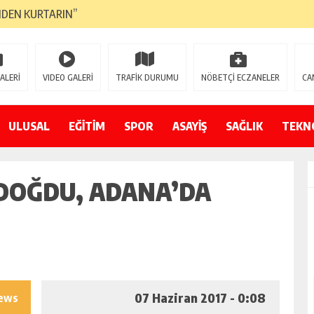
NDEN KURTARIN”
CANAVARI YEDİ
LMAZ”
ALERİ
VIDEO GALERİ
TRAFİK DURUMU
NÖBETÇİ ECZANELER
CA
A ÇEVİRİYOR
ZIN YENİ GÖZDESİ OLACAK”
ULUSAL
EĞİTİM
SPOR
ASAYİŞ
SAĞLIK
TEKN
 AÇILDI
 DOĞDU, ADANA’DA
PATILMAYACAĞINI KAMUOYUNA AÇIKLAYIN”
NDE DURMAYA DAVET EDİYORUZ”
ÖDÜLÜ”
07 Haziran 2017 - 0:08
iews