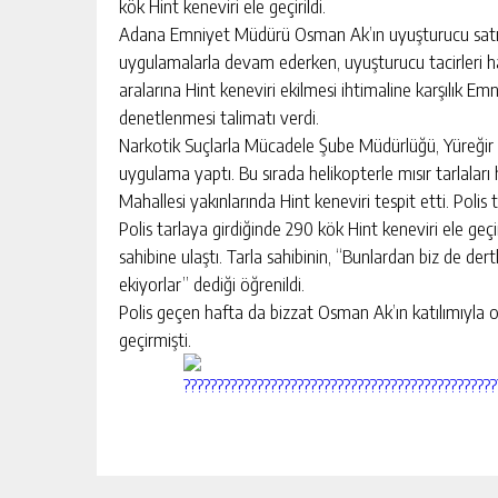
kök Hint keneviri ele geçirildi.
Adana Emniyet Müdürü Osman Ak’ın uyuşturucu satıcıl
uygulamalarla devam ederken, uyuşturucu tacirleri ha
aralarına Hint keneviri ekilmesi ihtimaline karşılık Em
denetlenmesi talimatı verdi.
Narkotik Suçlarla Mücadele Şube Müdürlüğü, Yüreğir i
uygulama yaptı. Bu sırada helikopterle mısır tarlaları
Mahallesi yakınlarında Hint keneviri tespit etti. Polis te
Polis tarlaya girdiğinde 290 kök Hint keneviri ele geçi
sahibine ulaştı. Tarla sahibinin, “Bunlardan biz de de
ekiyorlar” dediği öğrenildi.
Polis geçen hafta da bizzat Osman Ak’ın katılımıyla o
geçirmişti.