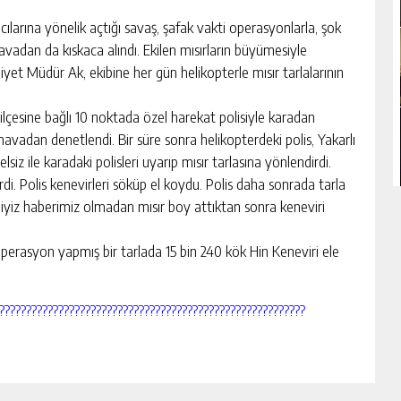
arına yönelik açtığı savaş, şafak vakti operasyonlarla, şok
vadan da kıskaca alındı. Ekilen mısırların büyümesiyle
niyet Müdür Ak, ekibine her gün helikopterle mısır tarlalarının
lçesine bağlı 10 noktada özel harekat polisiyle karadan
 havadan denetlendi. Bir süre sonra helikopterdeki polis, Yakarlı
lsiz ile karadaki polisleri uyarıp mısır tarlasına yönlendirdi.
rdi. Polis kenevirleri söküp el koydu. Polis daha sonrada tarla
rtliyiz haberimiz olmadan mısır boy attıktan sonra keneviri
perasyon yapmış bir tarlada 15 bin 240 kök Hin Keneviri ele