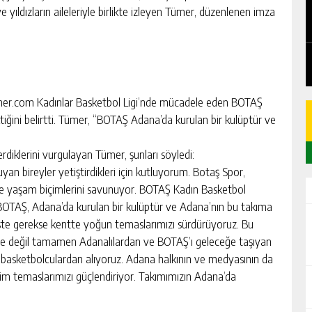
EDEN
CHICKEN ROAD: LE MANUEL COMPLET
ldızların aileleriyle birlikte izleyen Tümer, düzenlenen imza
DU GAME DE CASINO TACTIQUE
GÜNLÜK HABER AKIŞI
ner.com Kadınlar Basketbol Ligi’nde mücadele eden BOTAŞ
iğini belirtti. Tümer, “BOTAŞ Adana’da kurulan bir kulüptür ve
diklerini vurgulayan Tümer, şunları söyledi:
uyan bireyler yetiştirdikleri için kutluyorum. Botaş Spor,
ı ve yaşam biçimlerini savunuyor. BOTAŞ Kadın Basketbol
. BOTAŞ, Adana’da kurulan bir kulüptür ve Adana’nın bu takıma
liste gerekse kentte yoğun temaslarımızı sürdürüyoruz. Bu
kle değil tamamen Adanalılardan ve BOTAŞ’ı geleceğe taşıyan
 basketbolculardan alıyoruz. Adana halkının ve medyasının da
im temaslarımızı güçlendiriyor. Takımımızın Adana’da