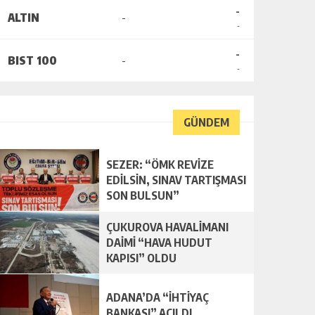
-
ALTIN
-
-
-
BIST 100
-
-
GÜNDEM
SEZER: “ÖMK REVİZE
EDİLSİN, SINAV TARTIŞMASI
SON BULSUN”
ÇUKUROVA HAVALİMANI
DAİMİ “HAVA HUDUT
KAPISI” OLDU
ADANA’DA “İHTİYAÇ
BANKASI” AÇILDI