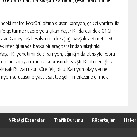
o köprüsü altına sıkışan kamyon, çekici yardımı ile
eki metro köprüsü altına sıkışan kamyon, çekici yardımı ile
İzmir’e götürmek üzere yola çıkan Yaşar K. idaresindeki 01 GH
i ve Güneykuşak Bulvarı’nın kesiştiği kavşakta 3 metre 50
stediği sırada başka bir araç tarafından sıkıştırıldı.
aşar K. yönetimindeki kamyon, ağırlığın da etkisiyle köprü
urtulan kamyon, metro köprüsünde sıkıştı. Kentin en işlek
kuşak Bulvarı uzun süre felç oldu. Kamyon olay yerine
ı. Kamyon sürücüsüne yasak saatte şehir merkezine girmek
Nöbetçi Eczaneler
Trafik Durumu
Röportajlar
Haber