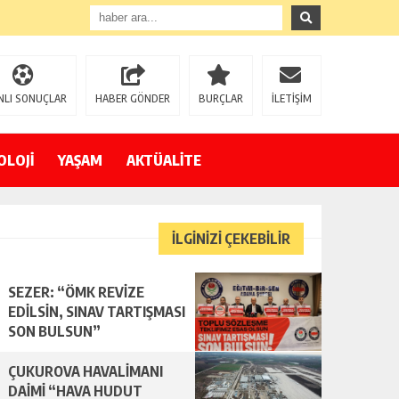
NLI SONUÇLAR
HABER GÖNDER
BURÇLAR
İLETİŞİM
OLOJİ
YAŞAM
AKTÜALİTE
İLGİNİZİ ÇEKEBİLİR
SEZER: “ÖMK REVİZE
EDİLSİN, SINAV TARTIŞMASI
SON BULSUN”
ÇUKUROVA HAVALİMANI
DAİMİ “HAVA HUDUT