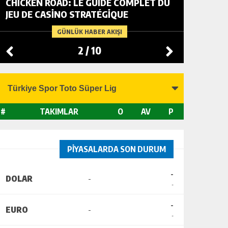
CHICKEN ROAD: LE GUIDE COMPLET DU
FOWL R
JEU DE CASINO STRATÉGIQUE
TACTIC
CHANGI
GÜNLÜK HABER AKIŞI
2
/
10
#
TAKIMLAR
O
AV
P
PİYASALARDA SON DURUM
-
DOLAR
-
-
-
EURO
-
-