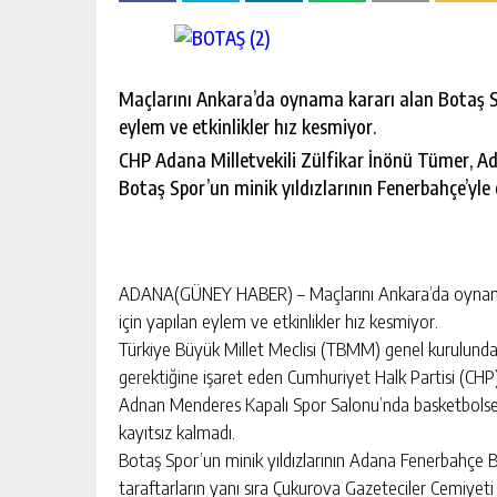
escort
-
kartal
escort
-
Maçlarını Ankara’da oynama kararı alan Botaş S
maltepe
eylem ve etkinlikler hız kesmiyor.
escort
CHP Adana Milletvekili Zülfikar İnönü Tümer, Ad
Botaş Spor’un minik yıldızlarının Fenerbahçe’yle 
ADANA(GÜNEY HABER) – Maçlarını Ankara’da oynama
için yapılan eylem ve etkinlikler hız kesmiyor.
Türkiye Büyük Millet Meclisi (TBMM) genel kurulund
gerektiğine işaret eden Cumhuriyet Halk Partisi (CHP
Adnan Menderes Kapalı Spor Salonu’nda basketbolsev
kayıtsız kalmadı.
Botaş Spor’un minik yıldızlarının Adana Fenerbahçe B
taraftarların yanı sıra Çukurova Gazeteciler Cemiyeti