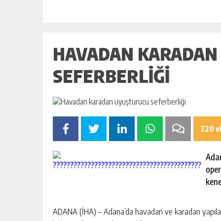
HAVADAN KARADAN
SEFERBERLIĞI
220 v
Adan
oper
kenev
ADANA (İHA) – Adana’da havadan ve karadan yapılan