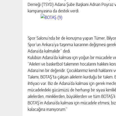
BAHÇE’DE 2 KATLI BİNA MAHKEM
Derneği (TSYD) Adana Şube Başkanı Adnan Poyraz ve yı
SATILIK
kampanyasına da destek verdi.
GÜNLÜK HABER AKIŞI
Spor Salonu’nda bir de konuşma yapan Tümer, Bilyo
Spor’un Ankara’ya taşınma kararının değişmesi gerekt
Adana’da kalmalıdır” dedi.
Kulübün Adana’da kalması için yoğun bir mücadele ver
“Aileleri ve basketbol takımının hocalarını hakkını kor
Adana’nın bir değeridir. Çocuklarımız kendi hakların
Takımı, BOTAŞ’ta çalışan ailelerin kurduğu bir takım
ihtiyacı var. Biz de Adana’da kalması için gerek mec
mücadeledeki gücümüzü de herhangi bir siyasi kimli
ailelerden, miniklerden, büyüklerden ve tüm BOTAŞ’lı
BOTAŞ’ın Adana’da kalması için mücadele etmesi, biz
kalacağına inanıyorum.”