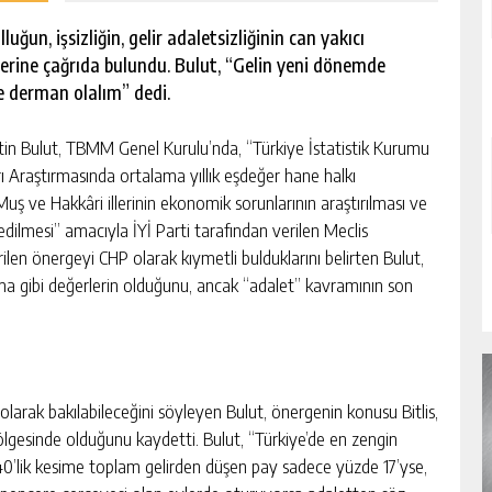
ğun, işsizliğin, gelir adaletsizliğinin can yakıcı
illerine çağrıda bulundu. Bulut, “Gelin yeni dönemde
ne derman olalım” dedi.
n Bulut, TBMM Genel Kurulu’nda, “Türkiye İstatistik Kurumu
rı Araştırmasında ortalama yıllık eşdeğer hane halkı
n, Muş ve Hakkâri illerinin ekonomik sorunlarının araştırılması ve
t edilmesi” amacıyla İYİ Parti tarafından verilen Meclis
len önergeyi CHP olarak kıymetli bulduklarını belirten Bulut,
rınma gibi değerlerin olduğunu, ancak “adalet” kavramının son
larak bakılabileceğini söyleyen Bulut, önergenin konusu Bitlis,
bölgesinde olduğunu kaydetti. Bulut, “Türkiye’de en zengin
e 40’lik kesime toplam gelirden düşen pay sadece yüzde 17’yse,