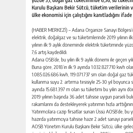
yüzde 5,1, doğal gaz tüketiminde 6,36, su tüketi
Kurulu Başkanı Bekir Sütcü, tüketim verilerinin v
ülke ekonomisi için çalıştığını kanıtladığını ifade
(HABER MERKEZİ) – Adana Organize Sanayi Bölgesi’n
elektrik, doğalgaz ve su tüketimlerinde 2019 yılının i
yılının ilk 9 aylık döneminde elektrik tüketiminde yü
7,6 artış kaydedildi.
Adana OSB’de, bu yılın ilk 9 aylık dönemi ile geçen yıl
Buna göre, 2018’in ilk 9 ayında 1.032.827.710 kwh olan
1.085.026.686 kwh, 119.071.737 sm olan doğal gaz tük
kullanma suyu 2. artırma tesisiyle 25-30 yıl boyunca 
ayında 15.681.397 m olan su tüketimi bu yılın aynı dö
2019 yılının başında 36 adet tahsise uygun parseli bu
rakamlarını da destekleyerek yatırımın hızla arttığını
Yatırımcılara cazip fırsatlar sunan Üssü AOSB’de, bu yı
hazırda yatırımcıya tahsise hazır 2 adet sanayi parse
AOSB Yönetim Kurulu Başkanı Bekir Sütcü, ülke gelece