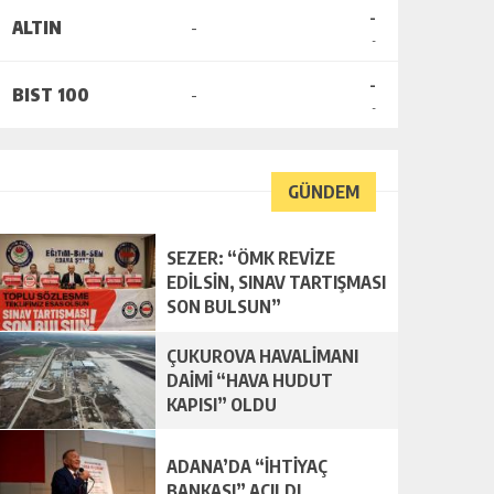
-
ALTIN
-
-
-
BIST 100
-
-
GÜNDEM
SEZER: “ÖMK REVİZE
EDİLSİN, SINAV TARTIŞMASI
SON BULSUN”
ÇUKUROVA HAVALİMANI
DAİMİ “HAVA HUDUT
KAPISI” OLDU
ADANA’DA “İHTİYAÇ
BANKASI” AÇILDI