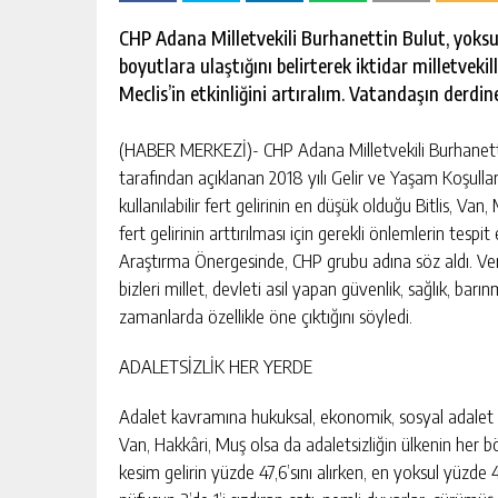
escort
-
CHP Adana Milletvekili Burhanettin Bulut, yoksullu
kartal
boyutlara ulaştığını belirterek iktidar milletvek
escort
-
Meclis’in etkinliğini artıralım. Vatandaşın derdi
maltepe
escort
(HABER MERKEZİ)- CHP Adana Milletvekili Burhanetti
tarafından açıklanan 2018 yılı Gelir ve Yaşam Koşulla
kullanılabilir fert gelirinin en düşük olduğu Bitlis, Va
fert gelirinin arttırılması için gerekli önlemlerin tespi
Araştırma Önergesinde, CHP grubu adına söz aldı. Veri
bizleri millet, devleti asil yapan güvenlik, sağlık, ba
zamanlarda özellikle öne çıktığını söyledi.
ADALETSİZLİK HER YERDE
Adalet kavramına hukuksal, ekonomik, sosyal adalet o
Van, Hakkâri, Muş olsa da adaletsizliğin ülkenin her 
kesim gelirin yüzde 47,6’sını alırken, en yoksul yüzd