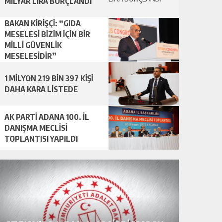
MİLYAR LİRA BORÇLANDI
BAKAN KİRİŞÇİ: “GIDA
MESELESİ BİZİM İÇİN BİR
MİLLİ GÜVENLİK
MESELESİDİR”
1 MİLYON 219 BİN 397 KİŞİ
DAHA KARA LİSTEDE
AK PARTİ ADANA 100. İL
DANIŞMA MECLİSİ
TOPLANTISI YAPILDI