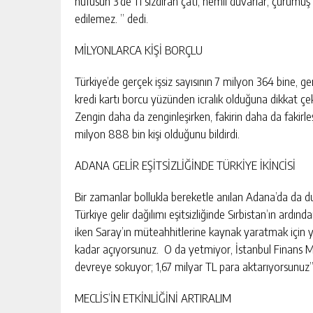
nüfusun 3’de 1’i sızdıran çatı, nemli duvarlar, çürüm
9 M² ARSA
SARIÇAM’DA 87 M² 2+1 DAİRE İC
edilemez. ” dedi.
SATILIK
KIŞI
GÜNLÜK HABER AKIŞI
MİLYONLARCA KİŞİ BORÇLU
Türkiye’de gerçek işsiz sayısının 7 milyon 364 bine, gen
kredi kartı borcu yüzünden icralık olduğuna dikkat çek
Zengin daha da zenginleşirken, fakirin daha da fakirleşt
milyon 888 bin kişi olduğunu bildirdi.
ADANA GELİR EŞİTSİZLİĞİNDE TÜRKİYE İKİNCİSİ
Bir zamanlar bollukla bereketle anılan Adana’da da 
Türkiye gelir dağılımı eşitsizliğinde Sırbistan’ın ardın
iken Saray’ın müteahhitlerine kaynak yaratmak için ya
kadar açıyorsunuz. O da yetmiyor, İstanbul Finans Me
devreye sokuyor; 1,67 milyar TL para aktarıyorsunuz”
MECLİS’İN ETKİNLİĞİNİ ARTIRALIM