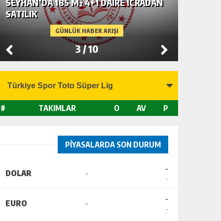
SEYHAN’DA 185 M² 4+1 DAİRE İCRADAN
BAHÇE’
SATILIK
SATILIK
GÜNLÜK HABER AKIŞI
3
/
10
#
TAKIMLAR
O
AV
P
PİYASALARDA SON DURUM
-
DOLAR
-
-
-
EURO
-
-