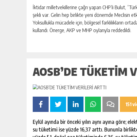
İktidar milletvekillerine çağrı yapan CHP’li Bulut, “Tü
şekli var. Gelin hep birlikte yeni dönemde Meclisin et
Yoksullukla mücadele için, bölgesel farklılıkların ortad
kullandı. Önerge, AKP ve MHP oylarıyla reddedildi.
AOSB’DE TÜKETİM V
151 v
Eylül ayında bir önceki yılın aynı ayına göre; el
su tüketimi ise yüzde 16,37 arttı. Bununla birlikt