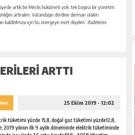
rkiye’de artık bir Meclis hükûmeti yok, tek başına bir yönetim
kinliğini artıralım. Vatandaşın derdine derman olalım.
an kaldırılması için bu önergeye evet diyelim” ifadelerini
ERİLERİ ARTTI
25 Ekim 2019 - 12:02
iews
ektrik tüketimi yüzde 15,8, doğal gaz tüketimi yüzde12,8,
e; 2019 yılının ilk 9 aylık döneminde elektrik tüketiminde