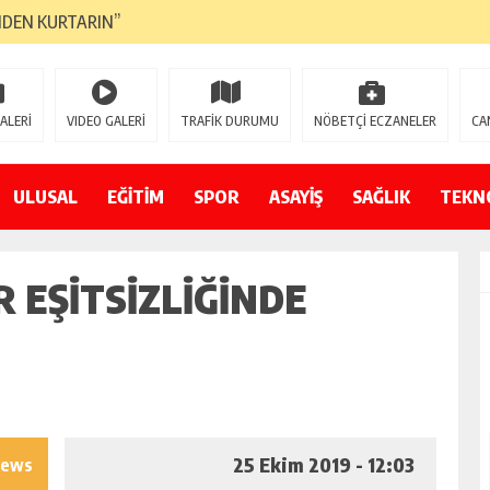
NDEN KURTARIN”
CANAVARI YEDİ
LMAZ”
ALERİ
VIDEO GALERİ
TRAFİK DURUMU
NÖBETÇİ ECZANELER
CA
A ÇEVİRİYOR
ZIN YENİ GÖZDESİ OLACAK”
ULUSAL
EĞİTİM
SPOR
ASAYİŞ
SAĞLIK
TEKN
 AÇILDI
 EŞITSIZLIĞINDE
PATILMAYACAĞINI KAMUOYUNA AÇIKLAYIN”
NDE DURMAYA DAVET EDİYORUZ”
ÖDÜLÜ”
25 Ekim 2019 - 12:03
iews