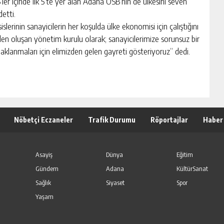
ler içinde ilk 5’te yer alan Adana OSB’nin de ülkesini seven
detti.
slerinin sanayicilerin her koşulda ülke ekonomisi için çalıştığını
rden oluşan yönetim kurulu olarak; sanayicilerimize sorunsuz bir
daklanmaları için elimizden gelen gayreti gösteriyoruz” dedi.
Nöbetçi Eczaneler
Trafik Durumu
Röportajlar
Haber
Asayiş
Dünya
Eğitim
Gündem
Adana
KültürSanat
Sağlık
Siyaset
Spor
Yaşam