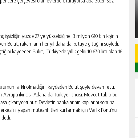
üş pencere çerçevesi olan evlerde oturuyorsa adaletten söz
RADAN
SARIÇAM’DA 80 M² 2+1 DAİRE İCRADAN
SATILIK
GÜNLÜK HABER AKIŞI
ç işsizliğin yüzde 27’ye yükseldiğine, 3 milyon 610 bin kişinin
en Bulut, rakamların her yıl daha da kötüye gittiğini söyledi.
iğini kaydeden Bulut, Türkiye’de yıllık geliri 10.670 lira olan 16
durumun farklı olmadığını kaydeden Bulut şöyle devam etti:
dan Avrupa ikincisi, Adana da Türkiye ikincisi. Mevcut tablo bu
sa çıkarıyorsunuz. Devletin bankalarının kapılarını sonuna
rkezi’ni yapan müteahhitleri kurtarmak için Varlık Fonu’nu
 dedi.