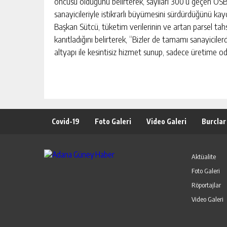
öncüsü olduğunu belirterek, sayıları 300’ü geçen OSB’
sanayicileriyle istikrarlı büyümesini sürdürdüğünü kay
Başkan Sütcü, tüketim verilerinin ve artan parsel tahsi
kanıtladığını belirterek, “Bizler de tamamı sanayicile
altyapı ile kesintisiz hizmet sunup, sadece üretime o
Kaçak iddaa
Kaçak bahis siteler
Bahis şirketleri
Covid-19
Foto Galeri
Video Galeri
Burclar
Aktüalite
Foto Galeri
Röportajlar
Video Galeri