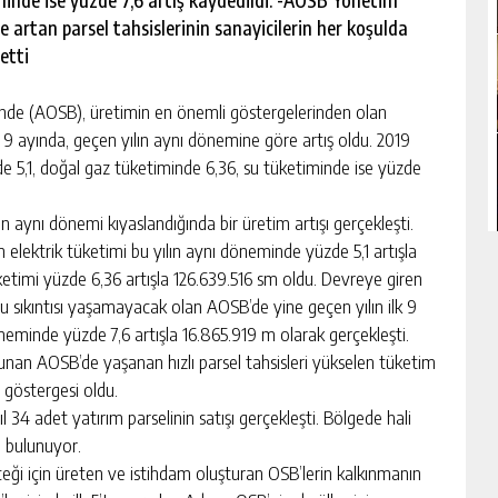
minde ise yüzde 7,6 artış kaydedildi. -AOSB Yönetim
e artan parsel tahsislerinin sanayicilerin her koşulda
 etti
de (AOSB), üretimin en önemli göstergelerinden olan
lk 9 ayında, geçen yılın aynı dönemine göre artış oldu. 2019
zde 5,1, doğal gaz tüketiminde 6,36, su tüketiminde ise yüzde
ın aynı dönemi kıyaslandığında bir üretim artışı gerçekleşti.
 elektrik tüketimi bu yılın aynı döneminde yüzde 5,1 artışla
etimi yüzde 6,36 artışla 126.639.516 sm oldu. Devreye giren
su sıkıntısı yaşamayacak olan AOSB’de yine geçen yılın ilk 9
neminde yüzde 7,6 artışla 16.865.919 m olarak gerçekleşti.
lunan AOSB’de yaşanan hızlı parsel tahsisleri yükselen tüketim
n göstergesi oldu.
l 34 adet yatırım parselinin satışı gerçekleşti. Bölgede hali
li bulunuyor.
ği için üreten ve istihdam oluşturan OSB’lerin kalkınmanın