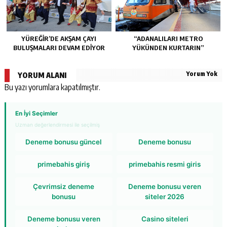
YÜREĞİR’DE AKŞAM ÇAYI
“ADANALILARI METRO
BULUŞMALARI DEVAM EDİYOR
YÜKÜNDEN KURTARIN”
Yorum Yok
YORUM ALANI
Bu yazı yorumlara kapatılmıştır.
En İyi Seçimler
Uzman değerlendirmesi ile seçilmiş
Deneme bonusu güncel
Deneme bonusu
primebahis giriş
primebahis resmi giris
Çevrimsiz deneme
Deneme bonusu veren
bonusu
siteler 2026
Deneme bonusu veren
Casino siteleri