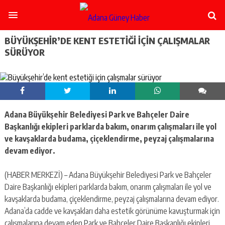
şişli
escort
-
ataşehir
BÜYÜKŞEHIR’DE KENT ESTETIĞI IÇIN ÇALIŞMALAR
escort
SÜRÜYOR
-
kadıköy
escort
-
pendik
escort
Adana Büyükşehir Belediyesi Park ve Bahçeler Daire
-
ümraniye
Başkanlığı ekipleri parklarda bakım, onarım çalışmaları ile yol
escort
ve kavşaklarda budama, çiçeklendirme, peyzaj çalışmalarına
-
devam ediyor.
mecidiyeköy
escort
(HABER MERKEZİ) – Adana Büyükşehir Belediyesi Park ve Bahçeler
-
taksim
Daire Başkanlığı ekipleri parklarda bakım, onarım çalışmaları ile yol ve
escort
kavşaklarda budama, çiçeklendirme, peyzaj çalışmalarına devam ediyor.
-
Adana’da cadde ve kavşakları daha estetik görünüme kavuşturmak için
beşiktaş
çalışmalarına devam eden Park ve Bahçeler Daire Başkanlığı ekipleri,