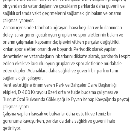
escort
bir yandan da vatandaşların ve çocukların parklarda daha güvenli ve
-
kartal
sağlıklı ortamda vakit geçirmelerini sağlamak için bakım ve onarım
escort
çalışması yapıyor.
-
Zaman içerisinde tahribata uğrayan, hava koşulları ve kullanımdan
maltepe
dolayı zarar gören çocuk oyun grupları ve spor aletlerinin bakım ve
escort
onarım çalışmaları kapsamında; işlevini yitiren parçalar değiştirildi,
kırılan spor aletleri onarıldı ve boyandı. Periyodik olarak yapılan
denetimler ve vatandaşların ihbarlarını dikkate alarak, parklarda tespit
edilen eksik ve kusurlu oyun grupları ve spor aletlerine müdahale
eden ekipler, Adanalılara daha sağlıklı ve güvenli bir park ortamı
sağlamak için çalışıyor.
Kent estetiğine önem veren Park ve Bahçeler Daire Başkanlığı
ekipleri, D 400 Karayolu üzeri orta refüjde budama çalışması ve
Turgut Özal Bulvarında Gökkuşağı ile Eyvan Kebap Kavşağında peyzaj
çalışması yaptı.
Çalışma yapılan kavşak ve bulvarlar daha estetik ve temiz bir
görünüme kavuşurken, parklar da daha sağlıklı ve güvenli hale
getiriliyor.