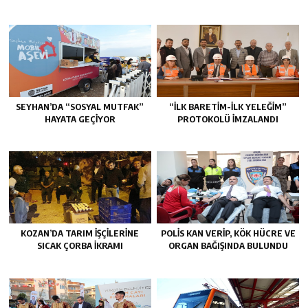
SEYHAN’DA “SOSYAL MUTFAK”
“İLK BARETİM-İLK YELEĞİM”
HAYATA GEÇİYOR
PROTOKOLÜ İMZALANDI
KOZAN’DA TARIM IŞÇILERINE
POLİS KAN VERİP, KÖK HÜCRE VE
SICAK ÇORBA IKRAMI
ORGAN BAĞIŞINDA BULUNDU