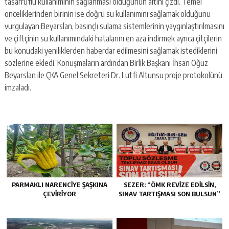
tasarruflu kullanımının sağlanması olduğunun altını çizdi. Temel
önceliklerinden birinin ise doğru su kullanımını sağlamak olduğunu
vurgulayan Beyarslan, basınçlı sulama sistemlerinin yaygınlaştırılmasını
ve çiftçinin su kullanımındaki hatalarını en aza indirmek ayrıca çitçilerin
bu konudaki yeniliklerden haberdar edilmesini sağlamak istediklerini
sözlerine ekledi. Konuşmaların ardından Birlik Başkanı İhsan Oğuz
Beyarslan ile ÇKA Genel Sekreteri Dr. Lutfi Altunsu proje protokolünü
imzaladı.
PARMAKLI NARENCİYE ŞAŞKINA
SEZER: “ÖMK REVİZE EDİLSİN,
ÇEVİRİYOR
SINAV TARTIŞMASI SON BULSUN”