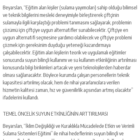
Beyarslan, “Eğitim alan kişiler (sulama yayımcıları) sahip olduğu bilimsel
ve teknik bilgilerini mesleki deneyimiyle birleştirerek çiftçinin
sulamayla ilgili karşılaştığı problemi tanımasını sağlayarak, problemin
çözümü için çiftçiye uygun alternatifler sunabilecektir. Çiftçiye en
uygun alternatifi seçmesine yardımcı olabilecek ve çiftçiye problemi
çözmek için gereksinim duyduğu yeteneği kazandırmaya
çalışabilecektir. Eğitim alan kişilerin teorik ve uygulamalı eğitimler
sonucunda suyun bilinçli kullanımı ve su kullanım etkinliğinin artırılması
konusunda bilgi birikimleri artacak ve yeni teknolojilerden haberdar
olması sağlanacaktır. Böylece kurumda çalışan personellerin teknik
kapasitesi artırılmış olacak, hem de nihai yararlanıcılara verilen
hizmetin kalitesi zaman, hız ve güvenilirlik açısından artmış olacaktır”
ifadelerini kullandı.
TEMEL ÖNCELİK SUYUN ETKİNLİĞİNİN ARTTIRILMASI
Beyarslan, “İklim Değişikliği ve Kuraklıkla Mücadelede Etkin ve Verimli
Sulama Sistemleri Eğitimi” ile nihai hedeflerinin suyun bilinçli ve