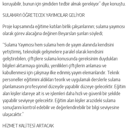
koruyabilir, bunun için şimdiden tedbir almak gerekiyor” diye konuştu.
SULAMAYI ÖĞRETECEK YAYIMCILAR GELİYOR
Proje kapsamında eğitime katılan birlik çalışanlarının; sulama yayımcısı
olarak görev alacağına değinen Beyarslan şunları söyledi;
“Sulama Yayımcısı hem sulama hem de yayım alanında kendisini
yetiştirmiş, teknolojik gelişmelere paralel olarak kendisini
geliştirebilen, çiftçilere sulama konusunda gereksinim duydukları
bilgileri aktarmaya gönüllü, yenilikleri çiftçilerin anlaması ve
kabullenmesi için çalışmayı ilke edinmiş yayım elemanlarıdır. Teknik
personeller eğitimini aldıkları teorik ve uygulamalı derslerle sulama
planlamasını profesyonel düzeyde yapabilir düzeye gelecektir. Eğitim
alan kişiler idareye ait is ve işlemleri daha hızlı ve güvenli bir şekilde
yapabilir seviyeye gelecektir. Eğitim alan kişiler arazideki sulama
sonuçlarını kontrol edebilir ve değerlendirebilir bir bilgi seviyesine
ulaşacaktır.”
HİZMET KALİTESİ ARTACAK