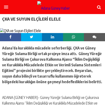
şişli
escort
-
ataşehir
ÇKA VE SUYUN ELÇILERI ELELE
escort
-
kadıköy
escort
-
pendik
Adana’da kuraklıkla mücadele seferberliği. ÇKA ve Güney
escort
Yüreğir Sulama Birliği ortak projeye imza attı. Güney Yüreğir
-
ümraniye
Sulama Birliği ve Çukurova Kalkınma Ajansı “İklim Değişikliği
escort
ve Kuraklıkla Mücadelede Etkin ve Verimli Sulama Sistemleri
-
Eğitimi” projesini birlikte gerçekleştirecek. Beyarslan,
mecidiyeköy
suyun daha bilinçli ve tasarruflu kullanımını öğreterek
escort
bölgedeki kuraklığın önüne geçmeyi hedeflediklerini belirtti.
-
taksim
escort
-
ADANA (GÜNEY HABER)- Güney Yüreğir Sulama Birliği ve Çukurova
beşiktaş
Kalkınma Ajansı “İklim Değişikliği ve Kuraklıkla Mücadelede Etkin ve