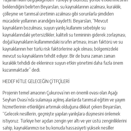
beklendiğini belirten Beyarslan, su kaynaklarının azalması, kuraklık,
çölleşme ve tarımsal üretimin azalması gibi sorunlarla şimdiden
mücadele yollarının arandığını kaydetti. Beyarslan, “Mevcut
kaynakların bozulması, suyun yanlış kullanımı sebebiyle su
kaynaklarındaki yetersizlikler, kaliteli su temininin giderek zorlaşması,
doğal kaynakların kullanımındaki israfın artması, insan faktörü ve su
kaynaklarının her türlü risk faktörlerine açık olması, bölgemizdeki
mevcut su kaynaklarını tehdit ediyor. Bir de buna zaman zaman
kuraklık tehdidi de eklenince suyun etkin yönetimi daha fazla önem
kazanmaktadır” dedi.
HEDEF KİTLE GELECEĞİN ÇİTFÇİLERİ
Projenin temel amacının Çukurova’nın en önemli ovası olan Aşağı
Seyhan Ovası’nda sulamaya açılmış alanlarda tarımsal eğitim ve yayım
hizmetlerinin etkinliğini artırmak olduğuna dikkat çeken Beyarslan,
“Gelecek nesillerin, geçmişte yapılan yanlışlara düşmesini önlemek
istiyoruz. Türkiye her açıdan zengin yer altı ve yer üstü zenginliklerini
sahip, kaynaklarımızı ise bu konuda hassasiyeti yüksek nesiller