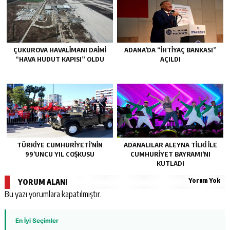
ÇUKUROVA HAVALİMANI DAİMİ
ADANA’DA “İHTİYAÇ BANKASI”
“HAVA HUDUT KAPISI” OLDU
AÇILDI
TÜRKİYE CUMHURİYETİ’NİN
ADANALILAR ALEYNA TİLKİ İLE
99’UNCU YIL COŞKUSU
CUMHURİYET BAYRAMI’NI
KUTLADI
Yorum Yok
YORUM ALANI
Bu yazı yorumlara kapatılmıştır.
En İyi Seçimler