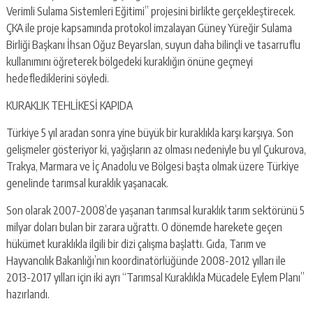
escort
Verimli Sulama Sistemleri Eğitimi” projesini birlikte gerçekleştirecek.
-
ÇKA ile proje kapsamında protokol imzalayan Güney Yüreğir Sulama
kartal
escort
Birliği Başkanı İhsan Oğuz Beyarslan, suyun daha bilinçli ve tasarruflu
-
kullanımını öğreterek bölgedeki kuraklığın önüne geçmeyi
maltepe
hedeflediklerini söyledi.
escort
KURAKLIK TEHLİKESİ KAPIDA
Türkiye 5 yıl aradan sonra yine büyük bir kuraklıkla karşı karşıya. Son
gelişmeler gösteriyor ki, yağışların az olması nedeniyle bu yıl Çukurova,
Trakya, Marmara ve İç Anadolu ve Bölgesi başta olmak üzere Türkiye
genelinde tarımsal kuraklık yaşanacak.
Son olarak 2007-2008’de yaşanan tarımsal kuraklık tarım sektörünü 5
milyar doları bulan bir zarara uğrattı. O dönemde harekete geçen
hükümet kuraklıkla ilgili bir dizi çalışma başlattı. Gıda, Tarım ve
Hayvancılık Bakanlığı’nın koordinatörlüğünde 2008-2012 yılları ile
2013-2017 yılları için iki ayrı “Tarımsal Kuraklıkla Mücadele Eylem Planı”
hazırlandı.