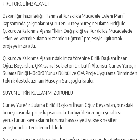
PROTOKOL İMZALANDI
Bakanlığın hazırladığı “Tarımsal Kuraklıkla Mücadele Eylem Planı”
kapsamında çalışmalarını yürüten Güney Yüreğir Sulama Birliği ile
Çukurova Kalkınma Ajansı “İklim Değişikliği ve Kuraklıkla Mücadelede
Etkin ve Verimli Sulama Sistemleri Eğitimi” projesiyle ilgili ortak
projeye imza attı.
Çukurova Kalkınma Ajansı’ndaki imza törenine Birlik Başkanı İhsan
Oğuz Beyarslan, ÇKA Genel Sekreteri Dr. Lutfi Altunsu, Güney Yüreğir
Sulama Birliği Müdürü Yunus Bülbül ve ÇKA Proje Uygulama Biriminden
teknik destek uzmanı Hüseyin Saraçoğlu katıldı.
SUYUN ETKİN KULLANIMI ZORUNLU
Güney Yüreğir Sulama Birliği Başkanı İhsan Oğuz Beyarslan, buradaki
konuşmasında, proje kapsamında Türkiye’deki zengin yeraltı ve
yerüstünün kaynaklarını koruma hassasiyeti yüksek nesiller
yetiştirmek istediklerini bildirdi.
Yaşanan iklim değişikliğinden Türkiye’yi olumsuz yönde etkilenmesinin