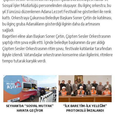
escort
Sosyal İşler Müdürlüğü personelinden oluşuyor. Bu ilginç orkestra, bu
-
kartal
yıl 3’üncüsü düzenlenen Adana Lezzet Festivali’ne gösterileri ile renk
escort
kattı. Orkestraya Çukurova Belediye Başkanı Soner Çetin de katılması,
-
bu ilginç gruba Adanalıların gösterdiği ilginin daha da artmasını
maltepe
sağladı.
escort
Bagetleri eline alan Başkan Soner Çetin, Çöpten Sesler Orkestrasının
yaptığı ritm şova eşlik etti. İçinde belediye başkanının da yer aldığı
Çöpten Sesler Orkestrasının ritim şovu, festivale katılanlar tarafından
ilgiyle izlendi. Vatandaşlar orkestranın konserine olan ilgilerini, ritmlere
tempo tutarak karşılık verdi.
SEYHAN’DA “SOSYAL MUTFAK”
“İLK BARETİM-İLK YELEĞİM”
HAYATA GEÇİYOR
PROTOKOLÜ İMZALANDI