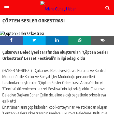
şişli
escort
-
ataşehir
ÇÖPTEN SESLER ORKESTRASI
escort
-
kadıköy
escort
-
pendik
Çukurova Belediyesi tarafından oluşturulan ‘Çöpten Sesler
escort
Orkestrası’ Lezzet Festivali’nin ilgi odağı oldu
-
ümraniye
escort
(HABER MERKEZİ) – Çukurova Belediyesi Çevre Koruma ve Kontrol
-
Müdürlüğü ile Kültür ve Sosyal İşler Müdürlüğü personelleri
mecidiyeköy
tarafından oluşturulan ‘Çöpten Sesler Orkestrası’ Adana’da bu yıl
escort
3’üncüsü düzenlenen Lezzet Festivali’nin ilgi odağı oldu. Çukurova
-
taksim
Belediye Başkanı Soner Çetin de, eline aldığı bagetlerle orkestraya
escort
eşlik etti.
-
Enstrümanlarını çöp bidonları, çöp konteynırları ve atıklardan oluşan
beşiktaş
‘Çöpten Sesler Orkestrası’nın üyeleri Çukurova Belediyesi Kültür ve