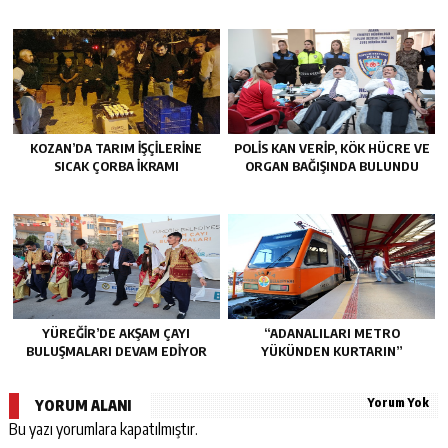
KOZAN’DA TARIM IŞÇILERINE
POLİS KAN VERİP, KÖK HÜCRE VE
SICAK ÇORBA IKRAMI
ORGAN BAĞIŞINDA BULUNDU
YÜREĞİR’DE AKŞAM ÇAYI
“ADANALILARI METRO
BULUŞMALARI DEVAM EDİYOR
YÜKÜNDEN KURTARIN”
Yorum Yok
YORUM ALANI
Bu yazı yorumlara kapatılmıştır.