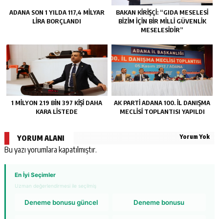
ADANA SON 1 YILDA 117,4 MİLYAR
BAKAN KİRİŞÇİ: “GIDA MESELESİ
LİRA BORÇLANDI
BİZİM İÇİN BİR MİLLİ GÜVENLİK
MESELESİDİR”
1 MİLYON 219 BİN 397 KİŞİ DAHA
AK PARTİ ADANA 100. İL DANIŞMA
KARA LİSTEDE
MECLİSİ TOPLANTISI YAPILDI
Yorum Yok
YORUM ALANI
Bu yazı yorumlara kapatılmıştır.
En İyi Seçimler
Uzman değerlendirmesi ile seçilmiş
Deneme bonusu güncel
Deneme bonusu