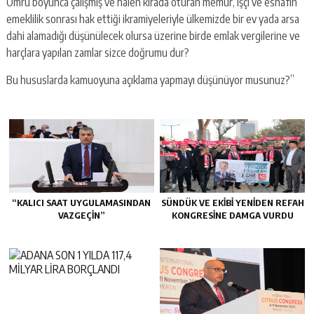
Ömrü boyunca çalışmış ve halen kirada oturan memur, işçi ve esnafın
emeklilik sonrası hak ettiği ikramiyeleriyle ülkemizde bir ev yada arsa
dahi alamadığı düşünülecek olursa üzerine birde emlak vergilerine ve
harçlara yapılan zamlar sizce doğrumu dur?
Bu hususlarda kamuoyuna açıklama yapmayı düşünüyor musunuz?”
“KALICI SAAT UYGULAMASINDAN
SÜNDÜK VE EKİBİ YENİDEN REFAH
VAZGEÇİN”
KONGRESİNE DAMGA VURDU