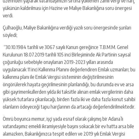
üzerinden yaparak vatandaşımızın sırtına yüklenen zamlı vergi ve harç
escort
-
yükünün kaldırılması için Hazine ve Maliye Bakanlığına soru önergesi
kartal
verdi.
escort
-
Çulhaoğlu, Maliye Bakanlığına verdiği yazılı soru önergesinde şunları
maltepe
söyledi;
escort
“30.10.1984 tarihli ve 3067 sayılı Kanun gereğince T.B.M.M. Genel
Kurulunun 18.07.2019 tarihli 105 inci Birleşiminde Ak Partinin sayısal
çoğunluğu sebebiyle onaylanan 2019-2023 yılları arasında
uygulanacak 11 inci Kalkınma Planını değerlendiren Emlak uzmanları; bu
kalkınma planı ile Emlak Vergisi sisteminin değiştirilmesinin
öngörülerek hayata geçirilmesinin planlandığı, bu durumda ev ve arsa
gibi gayrimenkullerden yılda iki taksitle alınan emlak vergilerinin daha
yüksek tutarlara çıkarılacağı, birden fazla iki ve daha fazla konut sahibi
olanların ödeyeceği tapu harçlarının da artacağı değerlendirilmektedir.
Ömrü boyunca memur, işçi yada esnaf olarak çalışmış bir Adana’lı
vatandaşımız emekli ikramiyesiyle başını sokacak bir ev hatta arsa bile
alamazken, Bakanlığınızca tespit edilen ve 2019 yılı Emlak Vergisi