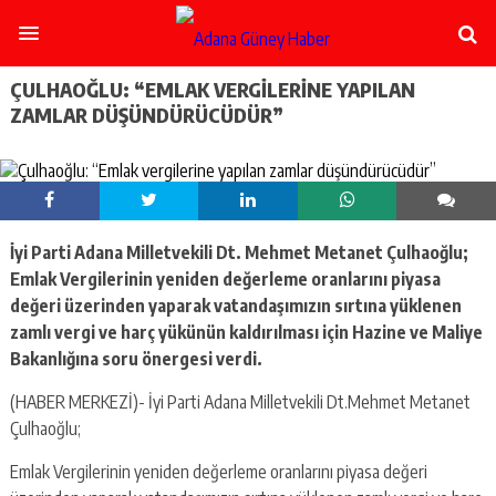
şişli
escort
-
ataşehir
ÇULHAOĞLU: “EMLAK VERGILERINE YAPILAN
escort
ZAMLAR DÜŞÜNDÜRÜCÜDÜR”
-
kadıköy
escort
-
pendik
escort
İyi Parti Adana Milletvekili Dt. Mehmet Metanet Çulhaoğlu;
-
ümraniye
Emlak Vergilerinin yeniden değerleme oranlarını piyasa
escort
değeri üzerinden yaparak vatandaşımızın sırtına yüklenen
-
zamlı vergi ve harç yükünün kaldırılması için Hazine ve Maliye
mecidiyeköy
Bakanlığına soru önergesi verdi.
escort
-
(HABER MERKEZİ)- İyi Parti Adana Milletvekili Dt.Mehmet Metanet
taksim
Çulhaoğlu;
escort
-
Emlak Vergilerinin yeniden değerleme oranlarını piyasa değeri
beşiktaş