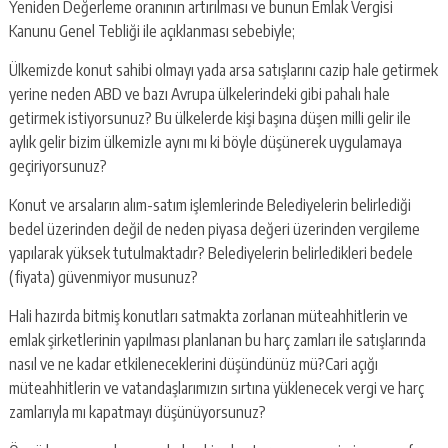
Yeniden Değerleme oranının artırılması ve bunun Emlak Vergisi
Kanunu Genel Tebliği ile açıklanması sebebiyle;
Ülkemizde konut sahibi olmayı yada arsa satışlarını cazip hale getirmek
yerine neden ABD ve bazı Avrupa ülkelerindeki gibi pahalı hale
getirmek istiyorsunuz? Bu ülkelerde kişi başına düşen milli gelir ile
aylık gelir bizim ülkemizle aynı mı ki böyle düşünerek uygulamaya
geçiriyorsunuz?
Konut ve arsaların alım-satım işlemlerinde Belediyelerin belirlediği
bedel üzerinden değil de neden piyasa değeri üzerinden vergileme
yapılarak yüksek tutulmaktadır? Belediyelerin belirledikleri bedele
(fiyata) güvenmiyor musunuz?
Hali hazırda bitmiş konutları satmakta zorlanan müteahhitlerin ve
emlak şirketlerinin yapılması planlanan bu harç zamları ile satışlarında
nasıl ve ne kadar etkileneceklerini düşündünüz mü?Cari açığı
müteahhitlerin ve vatandaşlarımızın sırtına yüklenecek vergi ve harç
zamlarıyla mı kapatmayı düşünüyorsunuz?