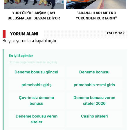
YÜREĞİR’DE AKŞAM ÇAYI
“ADANALILARI METRO
BULUŞMALARI DEVAM EDİYOR
YÜKÜNDEN KURTARIN”
Yorum Yok
YORUM ALANI
Bu yazı yorumlara kapatılmıştır.
En İyi Seçimler
Uzman değerlendirmesi ile seçilmiş
Deneme bonusu güncel
Deneme bonusu
primebahis giriş
primebahis resmi giris
Çevrimsiz deneme
Deneme bonusu veren
bonusu
siteler 2026
Deneme bonusu veren
Casino siteleri
siteler