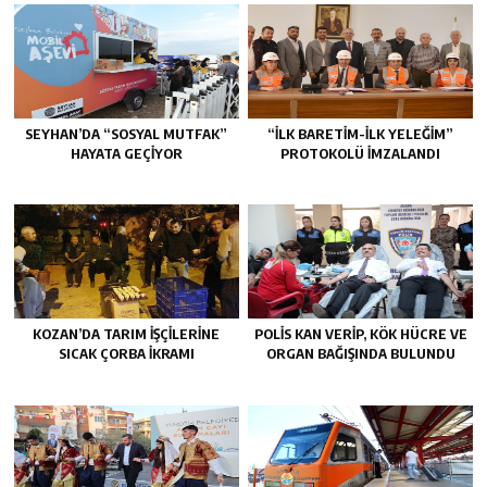
SEYHAN’DA “SOSYAL MUTFAK”
“İLK BARETİM-İLK YELEĞİM”
HAYATA GEÇİYOR
PROTOKOLÜ İMZALANDI
KOZAN’DA TARIM IŞÇILERINE
POLİS KAN VERİP, KÖK HÜCRE VE
SICAK ÇORBA IKRAMI
ORGAN BAĞIŞINDA BULUNDU