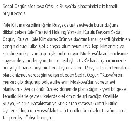
Sedat Özgür: Moskova Ofisi ile Rusya’da iş hacmimizi çift haneli
büyüteceğiz
Kale Kilit marka bilinirliğinin Rusya’da üst seviyede bulunduğuna
dikkat çeken Kale Endüstri Holding Yönetim Kurulu Başkanı Sedat
Özgür, “Rusya, Kale Kilit olarak ürün ve dağıtım kanalı çeşitliliğimizin en
zengin olduğu ülke. Çelik, ahşap, alüminyum, PVC kapı kilitlerimiz ve
silindirlerimiz pazarda geniş kabul görüyor. Moskova’da açılan ofisimiz
sayesinde yerinden yönetim prensibiyle 2023’e kadar iş hacmimizde
her yıl çift haneli büyüme hedefliyoruz” dedi. Rusya ofisinin temsilcilik
olarak hizmet vereceğini ve işaret eden Sedat Özgür, “Rusya’yı bir
merkez gibi düşünüp bölge ülkelerini Moskova’dan yönetmeyi
planlıyoruz. Ayrıca önümüzdeki dönemde planladığımız yeni bölgesel
temsilciliklerle çevre ülkelerdeki etkimizi de artıracağız. Özellikle
Rusya, Belarus, Kazakistan ve Kırgızistan Avrasya Gümrük Birliği
Üyeleri olduğu için Rusya’daki ticari trendler bu ülkeler tarafından da
takip ediliyor” diye konuştu.