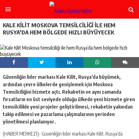
şişli
escort
-
ataşehir
KALE KILIT MOSKOVA TEMSILCILIĞI ILE HEM
escort
RUSYA’DA HEM BÖLGEDE HIZLI BÜYÜYECEK
-
kadıköy
escort
-
pendik
escort
-
Güvenliğin lider markası Kale Kilit, Rusya’da büyümek,
ümraniye
escort
ardından çevre ülkelerde genişlemek için Moskova
-
Temsilciliğini hizmete açtı. Rekabetin ve aynı zamanda
mecidiyeköy
fırsatların en üst seviyede olduğu ülkede yeni hizmete giren
escort
temsilcilikle yeni projeler geliştirilmesi, rekabetin yakından
-
takip edilmesi ve pazarlama çalışmalarının yerinden
taksim
escort
yönetilmesi planlanıyor.
-
beşiktaş
(HABER MERKEZİ)- Güvenliğin lider markası Kale Kilit, Rusya’da