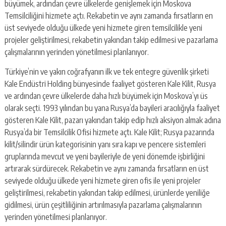
escort
büyümek, ardından çevre ülkelerde genişlemek için Moskova
-
Temsilciliğini hizmete açtı. Rekabetin ve aynı zamanda fırsatların en
kartal
üst seviyede olduğu ülkede yeni hizmete giren temsilcilikle yeni
escort
projeler geliştirilmesi, rekabetin yakından takip edilmesi ve pazarlama
-
maltepe
çalışmalarının yerinden yönetilmesi planlanıyor.
escort
Türkiye’nin ve yakın coğrafyanın ilk ve tek entegre güvenlik şirketi
Kale Endüstri Holding bünyesinde faaliyet gösteren Kale Kilit, Rusya
ve ardından çevre ülkelerde daha hızlı büyümek için Moskova’yı üs
olarak seçti. 1993 yılından bu yana Rusya’da bayileri aracılığıyla faaliyet
gösteren Kale Kilit, pazarı yakından takip edip hızlı aksiyon almak adına
Rusya’da bir Temsilcilik Ofisi hizmete açtı. Kale Kilit; Rusya pazarında
kilit/silindir ürün kategorisinin yanı sıra kapı ve pencere sistemleri
gruplarında mevcut ve yeni bayileriyle de yeni dönemde işbirliğini
artırarak sürdürecek. Rekabetin ve aynı zamanda fırsatların en üst
seviyede olduğu ülkede yeni hizmete giren ofis ile yeni projeler
geliştirilmesi, rekabetin yakından takip edilmesi, ürünlerde yeniliğe
gidilmesi, ürün çeşitliliğinin artırılmasıyla pazarlama çalışmalarının
yerinden yönetilmesi planlanıyor.