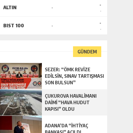
-
ALTIN
-
-
-
BIST 100
-
-
GÜNDEM
SEZER: “ÖMK REVİZE
EDİLSİN, SINAV TARTIŞMASI
SON BULSUN”
ÇUKUROVA HAVALİMANI
DAİMİ “HAVA HUDUT
KAPISI” OLDU
ADANA’DA “İHTİYAÇ
BANKASI” AÇILDI