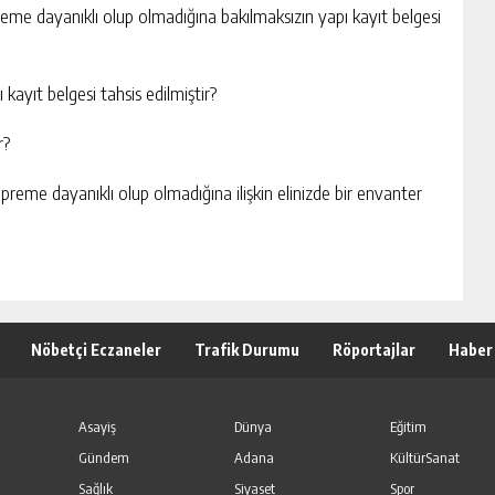
preme dayanıklı olup olmadığına bakılmaksızın yapı kayıt belgesi
ayıt belgesi tahsis edilmiştir?
r?
epreme dayanıklı olup olmadığına ilişkin elinizde bir envanter
Nöbetçi Eczaneler
Trafik Durumu
Röportajlar
Haber
Asayiş
Dünya
Eğitim
Gündem
Adana
KültürSanat
Sağlık
Siyaset
Spor