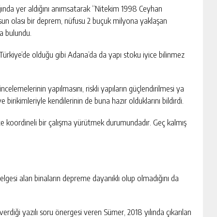
ğında yer aldığını anımsatarak “Nitekim 1998 Ceyhan
sun olası bir deprem, nüfusu 2 buçuk milyona yaklaşan
a bulundu.
 Türkiye’de olduğu gibi Adana’da da yapı stoku iyice bilinmez
celemelerinin yapılmasını, riskli yapıların güçlendirilmesi ya
 birikimleriyle kendilerinin de buna hazır olduklarını bildirdi.
likte koordineli bir çalışma yürütmek durumundadır. Geç kalmış
belgesi alan binaların depreme dayanıklı olup olmadığını da
rdiği yazılı soru önergesi veren Sümer, 2018 yılında çıkarılan