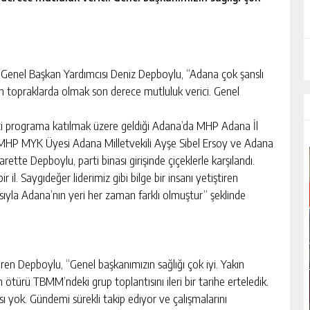
Genel Başkan Yardımcısı Deniz Depboylu, “Adana çok şanslı
tiren topraklarda olmak son derece mutluluk verici. Genel
zi programa katılmak üzere geldiği Adana’da MHP Adana İl
. MHP MYK Üyesi Adana Milletvekili Ayşe Sibel Ersoy ve Adana
arette Depboylu, parti binası girişinde çiçeklerle karşılandı.
 il. Saygıdeğer liderimiz gibi bilge bir insanı yetiştiren
sıyla Adana’nın yeri her zaman farklı olmuştur” şeklinde
eren Depboylu, “Genel başkanımızın sağlığı çok iyi. Yakın
n ötürü TBMM’ndeki grup toplantısını ileri bir tarihe erteledik.
sı yok. Gündemi sürekli takip ediyor ve çalışmalarını