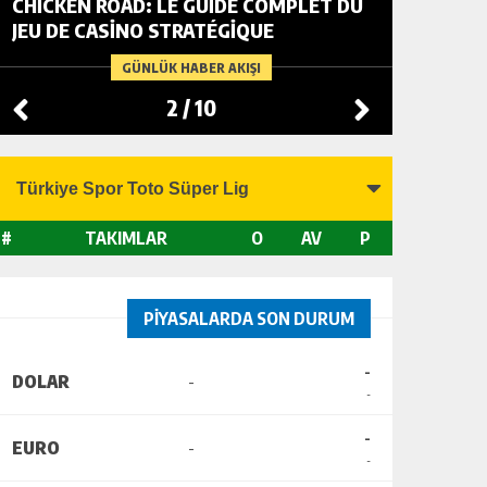
CHICKEN ROAD: LE GUIDE COMPLET DU
FOWL R
JEU DE CASINO STRATÉGIQUE
TACTIC
CHANGI
GÜNLÜK HABER AKIŞI
2
/
10
#
TAKIMLAR
O
AV
P
PİYASALARDA SON DURUM
-
DOLAR
-
-
-
EURO
-
-