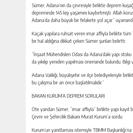
Sümer, Adana’nın da çevresiyle birlikte deprem kuşa
depreminde 145 kişi yaşamını kaybetmişti. Allah koru
Adana’da daha büyük bir felakete yol açar” uyarısınd
Kaçak yapılara ruhsat veren imar affıyla birlikte tüm
bir hal aldığına dikkat çeken Sümer şunları belirtti:
“İnşaat Mühendisleri Odası da Adana’daki yapı stoku in
da yıkılıp yeniden yapılması önerisinde bulundu. Bilgi ve
Adana Valiliği, büyükşehir ve ilçe belediyeleriyle bir
bu çalışma bir an önce başlatılmalıdır.”
BAKAN KURUM’A DEPREM SORULARI
Öte yandan Sümer, “imar affıyla” birlikte yapı kayıt 
Çevre ve Şehircilik Bakanı Murat Kurum’a sordu.
Kurum’un yanıtlaması istemiyle TBMM Başkanlığı’na ve