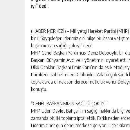
iyi” dedi.
(HABER MERKEZİ) – Milliyetçi Hareket Partisi (MHP) 
bir il. Saygıdeğer liderimiz gibi bilge bir insanı yetiş
başkanımızın sağlığı çok iyi” dedi.
MHP Genel Başkan Yardımcısı Deniz Depboylu, bir di
Başkanı Bünyamin Avcı ve il yönetimini ziyaret etti
Ülkü Ocakları Başkanı Emin Canlı’nın da eşlik ettiği ziy
Partililerle sohbet eden Depboylu, “Adana çok şanslı bir
topraklarda olmak son derece mutluluk verici. Dolayı
konuştu.
“GENEL BAŞKANIMIZIN SAĞLIĞI ÇOK İYİ”
MHP Lideri Devlet Bahçeli’nin sağlığı hakkında bilgi v
zamanda bir, iki toplantı iptal ettik. Farklı nedenlerde
Liderimiz her gün genel merkeze geliyor. Hiçbir sıkıntı