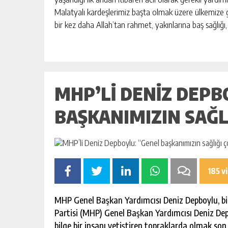
BAHÇE’DE 2 KATLI BİNA MAHKEM
Malatyalı kardeşlerimiz başta olmak üzere ülkemize
SATILIK
bir kez daha Allah’tan rahmet, yakınlarına baş sağlığı, 
GÜNLÜK HABER AKIŞI
MHP’LI DENIZ DEPB
BAŞKANIMIZIN SAĞLI
185 v
MHP Genel Başkan Yardımcısı Deniz Depboylu, bir 
Partisi (MHP) Genel Başkan Yardımcısı Deniz Depbo
bilge bir insanı yetiştiren topraklarda olmak son