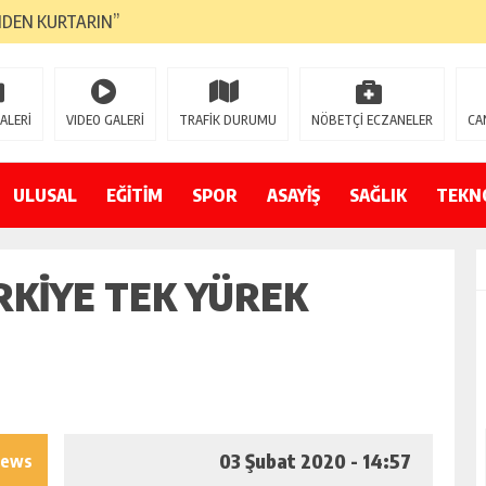
NDEN KURTARIN”
CANAVARI YEDİ
LMAZ”
ALERİ
VIDEO GALERİ
TRAFİK DURUMU
NÖBETÇİ ECZANELER
CA
A ÇEVİRİYOR
ZIN YENİ GÖZDESİ OLACAK”
ULUSAL
EĞİTİM
SPOR
ASAYİŞ
SAĞLIK
TEKN
 AÇILDI
RKIYE TEK YÜREK
PATILMAYACAĞINI KAMUOYUNA AÇIKLAYIN”
NDE DURMAYA DAVET EDİYORUZ”
ÖDÜLÜ”
03 Şubat 2020 - 14:57
iews