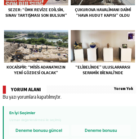
SEZER: “ÖMK REVİZE EDİLSİN,
ÇUKUROVA HAVALİMANI DAİMİ
SINAV TARTIŞMASI SON BULSUN”
“HAVA HUDUT KAPISI” OLDU
KOCAİSPİR: “MİSİS ADANA’MIZIN
“ELIBELINDE” ULUSLARARASI
YENİ GÖZDESİ OLACAK”
SERAMIK BIENALI’NDE
Yorum Yok
YORUM ALANI
Bu yazı yorumlara kapatılmıştır.
En İyi Seçimler
Uzman değerlendirmesi ile seçilmiş
Deneme bonusu güncel
Deneme bonusu