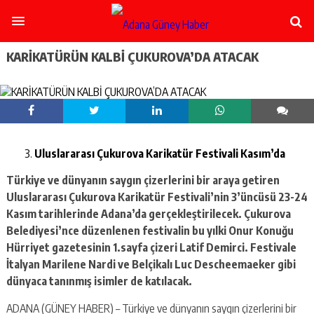
şişli
escort
-
ataşehir
KARİKATÜRÜN KALBİ ÇUKUROVA’DA ATACAK
escort
-
kadıköy
escort
-
pendik
escort
Uluslararası Çukurova Karikatür Festivali Kasım’da
-
ümraniye
Türkiye ve dünyanın saygın çizerlerini bir araya getiren
escort
Uluslararası Çukurova Karikatür Festivali’nin 3’üncüsü 23-24
-
Kasım tarihlerinde Adana’da gerçekleştirilecek. Çukurova
mecidiyeköy
Belediyesi’nce düzenlenen festivalin bu yılki Onur Konuğu
escort
-
Hürriyet gazetesinin 1.sayfa çizeri Latif Demirci. Festivale
taksim
İtalyan Marilene Nardi ve Belçikalı Luc Descheemaeker gibi
escort
dünyaca tanınmış isimler de katılacak.
-
beşiktaş
ADANA (GÜNEY HABER) – Türkiye ve dünyanın saygın çizerlerini bir