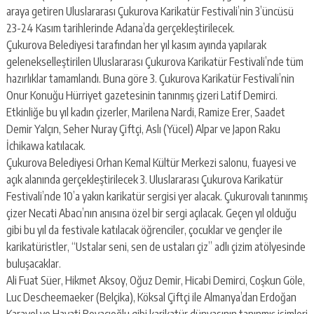
escort
araya getiren Uluslararası Çukurova Karikatür Festivali’nin 3’üncüsü
-
23-24 Kasım tarihlerinde Adana’da gerçekleştirilecek.
kartal
escort
Çukurova Belediyesi tarafından her yıl kasım ayında yapılarak
-
gelenekselleştirilen Uluslararası Çukurova Karikatür Festivali’nde tüm
maltepe
hazırlıklar tamamlandı. Buna göre 3. Çukurova Karikatür Festivali’nin
escort
Onur Konuğu Hürriyet gazetesinin tanınmış çizeri Latif Demirci.
Etkinliğe bu yıl kadın çizerler, Marilena Nardi, Ramize Erer, Saadet
Demir Yalçın, Seher Nuray Çiftçi, Aslı (Yücel) Alpar ve Japon Raku
İchikawa katılacak.
Çukurova Belediyesi Orhan Kemal Kültür Merkezi salonu, fuayesi ve
açık alanında gerçekleştirilecek 3. Uluslararası Çukurova Karikatür
Festivali’nde 10’a yakın karikatür sergisi yer alacak. Çukurovalı tanınmış
çizer Necati Abacı’nın anısına özel bir sergi açılacak. Geçen yıl olduğu
gibi bu yıl da festivale katılacak öğrenciler, çocuklar ve gençler ile
karikatüristler, “Ustalar seni, sen de ustaları çiz” adlı çizim atölyesinde
buluşacaklar.
Ali Fuat Süer, Hikmet Aksoy, Oğuz Demir, Hicabi Demirci, Coşkun Göle,
Luc Descheemaeker (Belçika), Köksal Çiftçi ile Almanya’dan Erdoğan
Karayel ve Hayati Boyacıoğlu gibi karikatür dünyasının tanınmış isimleri