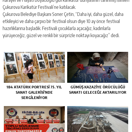
Çukurova Karikatür Festivali’ne katılacak.
Çukurova Belediye Başkanı Soner Çetin, “Daha iyi, daha güzel, daha
etkileyici ve daha çarpıcı bir festival olsun diye 10 ay önce festival
hazırlıklarına başladık. Festivali çocuklarla açacağız, kadınlarla
yürüyeceğiz, güzel ve renkli bir sürprizle noktayı koyacağız” dedi.
184 ATATÜRK PORTRESİ 75. YIL
GÜMÜŞ KAZAZİYE ÖRÜCÜLÜĞÜ
SANAT GALERİSİ’NDE
SANATI GELECEĞE AKTARILIYOR
SERGİLENİYOR