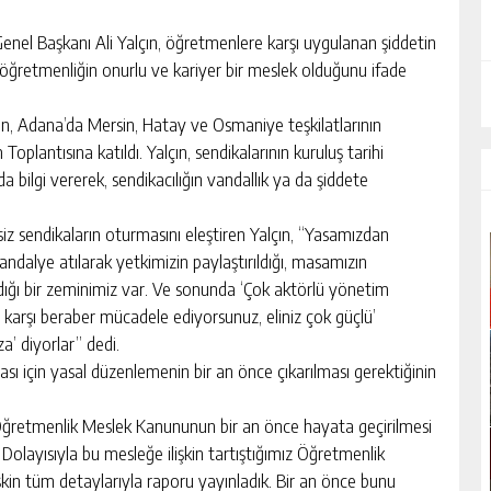
l Başkanı Ali Yalçın, öğretmenlere karşı uygulanan şiddetin
, öğretmenliğin onurlu ve kariyer bir meslek olduğunu ifade
n, Adana’da Mersin, Hatay ve Osmaniye teşkilatlarının
oplantısına katıldı. Yalçın, sendikalarının kuruluş tarihi
da bilgi vererek, sendikacılığın vandallık ya da şiddete
z sendikaların oturmasını eleştiren Yalçın, “Yasamızdan
dalye atılarak yetkimizin paylaştırıldığı, masamızın
aldığı bir zeminimiz var. Ve sonunda ‘Çok aktörlü yönetim
 karşı beraber mücadele ediyorsunuz, eliniz çok güçlü’
ıza’ diyorlar” dedi.
sı için yasal düzenlemenin bir an önce çıkarılması gerektiğinin
 Öğretmenlik Meslek Kanununun bir an önce hayata geçirilmesi
 Dolayısıyla bu mesleğe ilişkin tartıştığımız Öğretmenlik
işkin tüm detaylarıyla raporu yayınladık. Bir an önce bunu