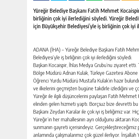
escort
-
Yüreğir Belediye Başkanı Fatih Mehmet Kocaispir,
kartal
birliğinin çok iyi ilerlediğini söyledi. Yüreğir B
escort
-
için Büyükşehir Belediyesi’yle iş birliğinin çok iyi i
maltepe
escort
ADANA (İHA) – Yüreğir Belediye Başkanı Fatih Mehmet
Belediyesi’yle iş birliğinin çok iyi ilerlediğini söyledi.
Başkan Kocaispir, İhlas Medya Grubu’nu ziyaret etti. T
Bölge Müdürü Adnan Kulak, Türkiye Gazetesi Abone
Öğrenci Yurdu Müdürü Mustafa Kulak’ın hazır bulunduğu
ve ilkelerini geçmişten bugüne takdirle izlediğini ve ço
Yüreğir ile ilgili düşüncelerini paylaşan Fatih Mehm
elinden gelen hizmeti yaptı. Borçsuz bize devretti bu
Başkanı Zeydan Karalar ile çok iyi iş birliğimiz var. 
Yüreğir’in her mahallesinin ayrı olduğunu aktaran Ko
sunmanın gayreti içerisindeyiz. Gerçekleştireceğimiz pr
anlamında çalışmalarımız çok güzel ilerliyor. İnşallah Y