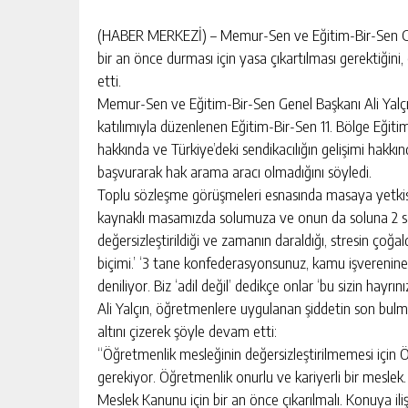
(HABER MERKEZİ) – Memur-Sen ve Eğitim-Bir-Sen Gene
bir an önce durması için yasa çıkartılması gerektiğini
etti.
Memur-Sen ve Eğitim-Bir-Sen Genel Başkanı Ali Yalçı
katılımıyla düzenlenen Eğitim-Bir-Sen 11. Bölge Eğitim T
hakkında ve Türkiye’deki sendikacılığın gelişimi hakkın
başvurarak hak arama aracı olmadığını söyledi.
Toplu sözleşme görüşmeleri esnasında masaya yetkisi
kaynaklı masamızda solumuza ve onun da soluna 2 san
değersizleştirildiği ve zamanın daraldığı, stresin çoğ
biçimi.’ ‘3 tane konfederasyonsunuz, kamu işverenine
deniliyor. Biz ‘adil değil’ dedikçe onlar ‘bu sizin hayrın
Ali Yalçın, öğretmenlere uygulanan şiddetin son bulma
altını çizerek şöyle devam etti:
“Öğretmenlik mesleğinin değersizleştirilmemesi için
gerekiyor. Öğretmenlik onurlu ve kariyerli bir meslek.
Meslek Kanunu için bir an önce çıkarılmalı. Konuya il