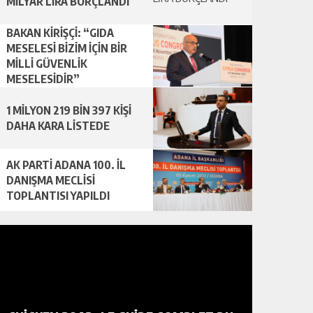
MİLYAR LİRA BORÇLANDI
BAKAN KİRİŞÇİ: “GIDA
MESELESİ BİZİM İÇİN BİR
MİLLİ GÜVENLİK
MESELESİDİR”
1 MİLYON 219 BİN 397 KİŞİ
DAHA KARA LİSTEDE
AK PARTİ ADANA 100. İL
DANIŞMA MECLİSİ
TOPLANTISI YAPILDI