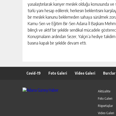
yasalaştırılarak kariyer meslek olduğu konusunda ve sa
türlü yanı hesap edilerek, herkesin beklentisini karşı
bir meslek kanunu beklemeden sahaya sürülmek zoru
Kamu-Sen ve Eğitim Bir-Sen Adana İl Başkanı Mehmet
bilinçli ve aktif bir şekilde sendikal mücadele göstere
Konuşmaların ardından Sezer, Yalçın’a hediye takdim e
basına kapalı bir şekilde devam etti.
Covid-19
Foto Galeri
Video Galeri
Burclar
Aktüalite
Foto Galeri
Röportajlar
Video Galeri