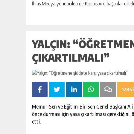
BAHÇE’DE 2 KATLI BİNA MAHKEM
İhlas Medya yöneticileri de Kocaispir’e başarılar diled
SATILIK
GÜNLÜK HABER AKIŞI
YALÇIN: “ÖĞRETMEN
ÇIKARTILMALI”
128 v
Memur-Sen ve Eğitim-Bir-Sen Genel Başkanı Ali Y
önce durması için yasa çıkartılması gerektiğini,
etti.