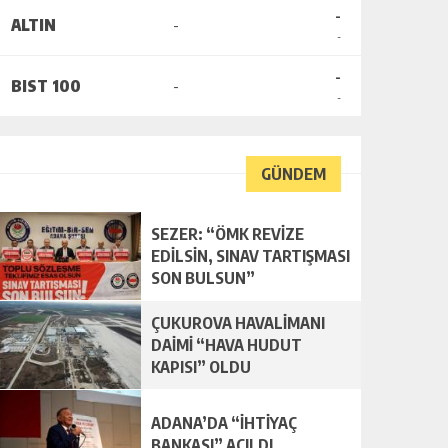
-
ALTIN
-
-
-
BIST 100
-
-
GÜNDEM
SEZER: “ÖMK REVİZE
EDİLSİN, SINAV TARTIŞMASI
SON BULSUN”
ÇUKUROVA HAVALİMANI
DAİMİ “HAVA HUDUT
KAPISI” OLDU
ADANA’DA “İHTİYAÇ
BANKASI” AÇILDI