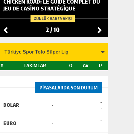
CHICKEN ROAD: LE GUIDE COMPLET DU
FOWL R
JEU DE CASINO STRATÉGIQUE
TACTIC
CHANGI
GÜNLÜK HABER AKIŞI
2
/
10
#
TAKIMLAR
O
AV
P
PİYASALARDA SON DURUM
-
DOLAR
-
-
-
EURO
-
-