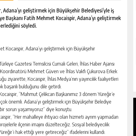
 Adana’yı geliştirmek için Büyükşehir Belediyesi’yle iş
elediye Başkanı Fatih Mehmet Kocaispir, Adana’yı geliştirmek
lerlediğini söyledi.
 Kocaispir, Adana’yı geliştirmek için Büyükşehir
ürkiye Gazetesi Temsilcisi Cumali Geleri, İhlas Haber Ajansı
 Koordinatörü Mehmet Güven ve İhlas Vakfı Çukurova Erkek
 ziyarette, Kocaispir, İhlas Medya’nın yayıncılık faaliyetleri
k başarılı bulduğunu dile getirdi.
et Kocaispir, “Mahmut Çelikcan Başkanımız 3 dönem Yüreğir’e
 çok önemli. Adana’yı geliştirmek için Büyükşehir Belediye
Hiçbir sorun yaşamıyoruz” diye konuştu.
caispir, “Her mahalleye ihtiyacı olan hizmeti ayrım yapmadan
ojelerle ilçenin imajını düzelteceğiz. Sosyal belediyecilik
üreğir’i hak ettiği yere getireceğiz” ifadelerini kullandı.