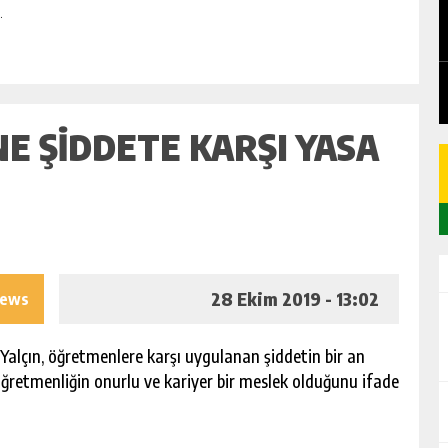
EDEN
CHICKEN ROAD: LE MANUEL COMPLET
i.
DU GAME DE CASINO TACTIQUE
GÜNLÜK HABER AKIŞI
E ŞIDDETE KARŞI YASA
28 Ekim 2019 - 13:02
iews
alçın, öğretmenlere karşı uygulanan şiddetin bir an
 öğretmenliğin onurlu ve kariyer bir meslek olduğunu ifade