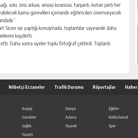
ğı, solu, önü arkası, sinüsü kosinüsü, tanjantı, kotan jantı her
layabilecek kamu görevlileri içerisinde eğitimcileri önemseyecek
ndadır.”
 Sezer ise yaptığı konuşmada, toplantılar sayesinde daha
ceklerini kaydetti.
tti. Daha sonra üyeler toplu fotoğraf çektirdi. Toplantı
Nöbetçi Eczaneler
Trafik Durumu
Röportajlar
Haber
Asayiş
Dünya
Eğitim
Gündem
Adana
KültürSanat
Sağlık
Siyaset
Spor
Yaşam