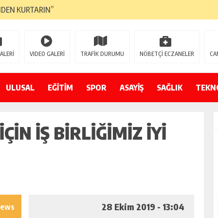
NDEN KURTARIN”
CANAVARI YEDİ
LMAZ”
ALERİ
VIDEO GALERİ
TRAFİK DURUMU
NÖBETÇİ ECZANELER
CA
A ÇEVİRİYOR
ZIN YENİ GÖZDESİ OLACAK”
ULUSAL
EĞİTİM
SPOR
ASAYİŞ
SAĞLIK
TEKN
 AÇILDI
ÇIN IŞ BIRLIĞIMIZ IYI
PATILMAYACAĞINI KAMUOYUNA AÇIKLAYIN”
NDE DURMAYA DAVET EDİYORUZ”
ÖDÜLÜ”
28 Ekim 2019 - 13:04
iews