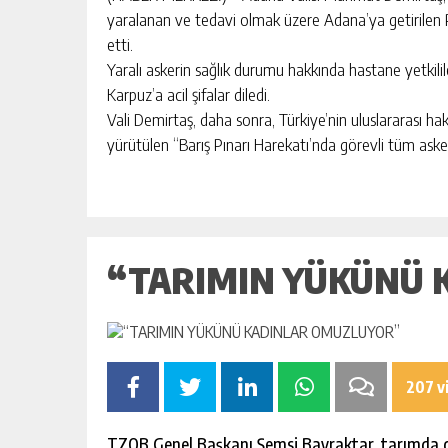
yaralanan ve tedavi olmak üzere Adana’ya getirilen
etti.
Yaralı askerin sağlık durumu hakkında hastane yetkili
Karpuz’a acil şifalar diledi.
Vali Demirtaş, daha sonra, Türkiye’nin uluslararası h
yürütülen “Barış Pınarı Harekatı’nda görevli tüm aske
“TARIMIN YÜKÜNÜ 
207 v
TZOB Genel Başkanı Şemsi Bayraktar, tarımda ça