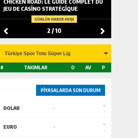
CHICKEN ROAD: LE GUIDE COMPLET DU
FOWL R
JEU DE CASINO STRATÉGIQUE
TACTIC
CHANGI
GÜNLÜK HABER AKIŞI
2
/
10
#
TAKIMLAR
O
AV
P
PİYASALARDA SON DURUM
-
DOLAR
-
-
-
EURO
-
-