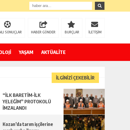
NLI SONUÇLAR
HABER GÖNDER
BURÇLAR
İLETİŞİM
OLOJİ
YAŞAM
AKTÜALİTE
İLGİNİZİ ÇEKEBİLİR
“İLK BARETİM-İLK
YELEĞİM” PROTOKOLÜ
İMZALANDI
Kozan’da tarım işçilerine