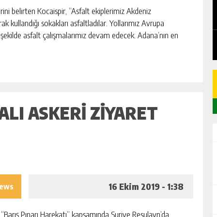
EDEN
CHICKEN ROAD: LE MANUEL COMPLET
ini belirten Kocaispir, “Asfalt ekiplerimiz Akdeniz
DU GAME DE CASINO TACTIQUE
 kullandığı sokakları asfaltladılar. Yollarımız Avrupa
GÜNLÜK HABER AKIŞI
 şekilde asfalt çalışmalarımız devam edecek. Adana’nın en
ALI ASKERI ZIYARET
16 Ekim 2019 - 1:38
iews
Barış Pınarı Harekatı” kapsamında Suriye Resulayn’da