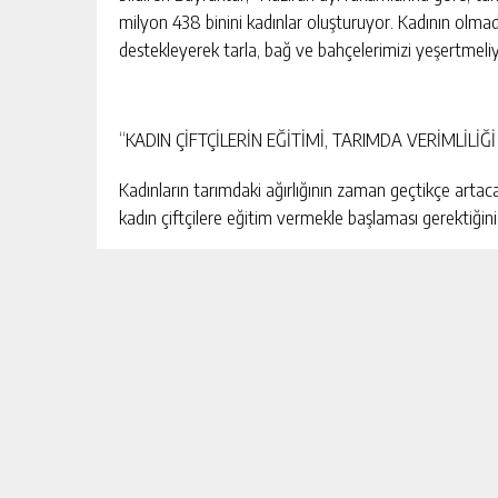
milyon 438 binini kadınlar oluşturuyor. Kadının olmadığ
destekleyerek tarla, bağ ve bahçelerimizi yeşertmeliy
“KADIN ÇİFTÇİLERİN EĞİTİMİ, TARIMDA VERİMLİLİĞ
Kadınların tarımdaki ağırlığının zaman geçtikçe artacağ
kadın çiftçilere eğitim vermekle başlaması gerektiğini 
“Kırsalda çalışma hayatında kadının yeri çok önemli. Ta
hem de hayvansal üretimde verimliliğin yakalanmasın
dolayı, kadın çiftçilerimizin, geçmişten öğrendikleri 
sağlayacaktır. Bunun en kestirme yolu kadın çiftçileri
modern tekniklerin uygulanmasını kolaylaştıracak, veri
en büyük katkıyı yapacaktır. Tarımda verimliliği yakal
vermeliyiz.
Bu gerçekten hareket ederek, TZOB olarak, 2012 yılında