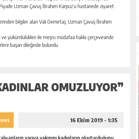
 Piyade Uzman Çavuş İbrahim Karpuz’u hastanede ziyaret
lerinden bilgiler alan Vali Demirtaş, Uzman Çavuş İbrahim
ak ve yükümlülükleri ile meşru müdafaa hakkı çerçevesinde
rlere başarı dileğinde bulundu.
KADINLAR OMUZLUYOR”
16 Ekim 2019 - 1:35
iews
lışanların yarıya yakınını kadınların oluşturduğunu