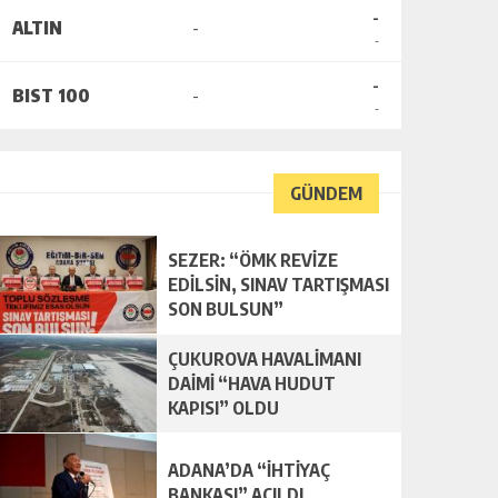
-
ALTIN
-
-
-
BIST 100
-
-
GÜNDEM
SEZER: “ÖMK REVİZE
EDİLSİN, SINAV TARTIŞMASI
SON BULSUN”
ÇUKUROVA HAVALİMANI
DAİMİ “HAVA HUDUT
KAPISI” OLDU
ADANA’DA “İHTİYAÇ
BANKASI” AÇILDI