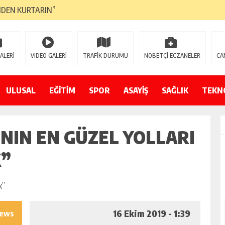
NDEN KURTARIN”
CANAVARI YEDİ
LMAZ”
ALERİ
VIDEO GALERİ
TRAFİK DURUMU
NÖBETÇİ ECZANELER
CA
A ÇEVİRİYOR
ZIN YENİ GÖZDESİ OLACAK”
ULUSAL
EĞİTİM
SPOR
ASAYİŞ
SAĞLIK
TEKN
 AÇILDI
’NIN EN GÜZEL YOLLARI
PATILMAYACAĞINI KAMUOYUNA AÇIKLAYIN”
NDE DURMAYA DAVET EDİYORUZ”
K”
ÖDÜLÜ”
16 Ekim 2019 - 1:39
iews