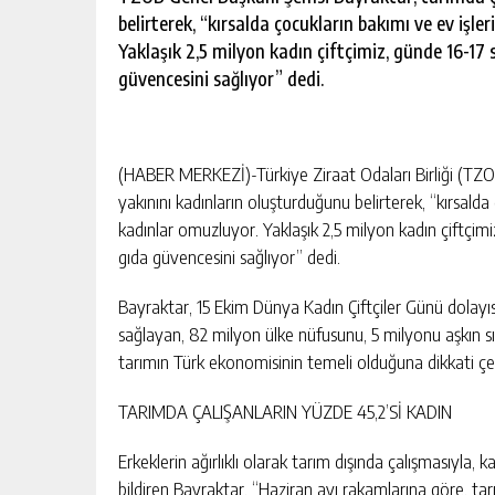
belirterek, “kırsalda çocukların bakımı ve ev işl
Yaklaşık 2,5 milyon kadın çiftçimiz, günde 16-17 
güvencesini sağlıyor” dedi.
(HABER MERKEZİ)-Türkiye Ziraat Odaları Birliği (TZO
yakınını kadınların oluşturduğunu belirterek, “kırsalda
kadınlar omuzluyor. Yaklaşık 2,5 milyon kadın çiftçimi
gıda güvencesini sağlıyor” dedi.
Bayraktar, 15 Ekim Dünya Kadın Çiftçiler Günü dolayısı
sağlayan, 82 milyon ülke nüfusunu, 5 milyonu aşkın sı
tarımın Türk ekonomisinin temeli olduğuna dikkati çek
TARIMDA ÇALIŞANLARIN YÜZDE 45,2’Sİ KADIN
Erkeklerin ağırlıklı olarak tarım dışında çalışmasıyla, 
bildiren Bayraktar, “Haziran ayı rakamlarına göre, tar