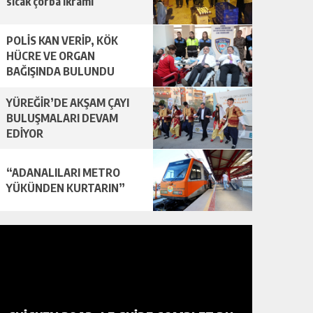
sıcak çorba ikramı
POLİS KAN VERİP, KÖK
HÜCRE VE ORGAN
BAĞIŞINDA BULUNDU
YÜREĞİR’DE AKŞAM ÇAYI
BULUŞMALARI DEVAM
EDİYOR
“ADANALILARI METRO
YÜKÜNDEN KURTARIN”