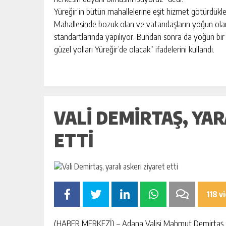
BAHÇE’DE 2 KATLI BİNA MAHKEM
Yüreğir’in bütün mahallelerine eşit hizmet götürdükler
SATILIK
Mahallesinde bozuk olan ve vatandaşların yoğun olarak
GÜNLÜK HABER AKIŞI
standartlarında yapılıyor. Bundan sonra da yoğun bir
güzel yolları Yüreğir’de olacak” ifadelerini kullandı.
VALI DEMIRTAŞ, YAR
ETTI
118 v
(HABER MERKEZİ) – Adana Valisi Mahmut Demirtaş, “