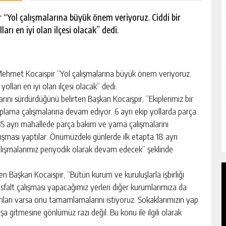
 “Yol çalışmalarına büyük önem veriyoruz. Ciddi bir
ları en iyi olan ilçesi olacak” dedi.
ehmet Kocaispir “Yol çalışmalarına büyük önem veriyoruz.
 yolları en iyi olan ilçesi olacak” dedi.
larını sürdürdüğünü belirten Başkan Kocaişpir, “Ekiplerimiz bir
kaplama çalışmalarına devam ediyor. 6 ayrı ekip yollarda parça
35 ayrı mahallede parça bakım ve yama çalışmalarını
şması yaptılar. Önümüzdeki günlerde ilk etapta 18 ayrı
lışmalarımız periyodik olarak devam edecek” şeklinde
ten Başkan Kocaispir, ”Bütün kurum ve kuruluşlarla işbirliği
sfalt çalışması yapacağımız yerleri diğer kurumlarımıza da
mları varsa onu tamamlamalarını istiyoruz. Sokaklarımızın yap
gitmesine gönlümüz razı değil. Bu konu ile ilgili olarak