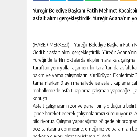
escort
-
Yüreğir Belediye Başkanı Fatih Mehmet Kocaispir
kartal
asfalt alımı gerçekleştirdik. Yüreğir Adana’nın yol
escort
-
maltepe
escort
(HABER MERKEZİ) – Yüreğir Belediye Başkanı Fatih M
Ciddi bir asfalt alımı gerçekleştirdik. Yüreğir Adana’nın
Yüreğir’de farklı noktalarda ekiplerin aralıksız çalışma
taraftan yeni yollar açarken, bir taraftan da asfalt 
bakım ve yama çalışmalarını sürdürüyor. Ekiplerimiz 
tamamlarken 9 ayrı mahallede ise asfalt kaplama çalı
mahallemizde asfalt kaplama çalışması yapacağız. Ça
konuştu.
Asfalt çalışmasının zor ve pahalı bir iş olduğunu belir
içinde hareket ederek çalışmalarımızı sürdürüyoruz. A
bildiriyoruz. Çalışma yapacağımız bölgede bir progra
boz tahtasına dönmesine, emeğimiz ve paramızın boşa 
herkesin duyarlı olmasını istiyoruz” dedi.