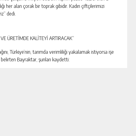
ı her alan çorak bir toprak gibidir. Kadın çiftçilerimizi
iz” dedi.
İ VE ÜRETİMDE KALİTEYİ ARTIRACAK”
ını, Türkiye’nin, tarımda verimliliği yakalamak istiyorsa işe
belirten Bayraktar, şunları kaydetti:
rımda kültürel işlemlerin iyi bir şekilde yapılması, hem bitkisel
da en önemli unsurların başında kadınlar geliyor. Bundan
geleneksel yöntemleri bırakmaları tarımsal üretime büyük katkı
mizin eğitiminden geçer. Kadın çiftçilerimizin eğitimi, tarımda
mliliği ve kaliteli üretimi artıracak, ülke tarım ve ekonomisine
amak istiyorsak kadın çiftçilerimizin eğitimine öncelik
 Tarım ve Orman Bakanlığı ile çiftçi eğitimi, kadın çiftçi