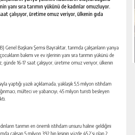
erinin yanı sıra tarımın yükünü de kadınlar omuzluyor.
saat çalışıyor, üretime omuz veriyor, ülkenin gıda
B) Genel Başkanı Şemsi Bayraktar, tarımda çalışanların yarıya
 çocukların bakımı ve ev işlerinin yanı sıra tarımın yükünü de
z, günde 16-17 saat çalışıyor, üretime omuz veriyor, ülkenin
yla yaptığı yazılı açıklamada, yaklaşık 5,5 milyon istihdam
ğınmacı, mülteci ve yabancıyı, 45 milyon turisti besleyen
ti.
kadınların tarımın en önemli istihdam unsuru haline geldiğini
ımda çalışan 5 milyon 392 bin kişinin yüzde 45,2’si olan 2