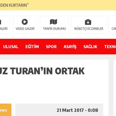
NDEN KURTARIN”
CANAVARI YEDİ
LMAZ”
ALERİ
VIDEO GALERİ
TRAFİK DURUMU
NÖBETÇİ ECZANELER
CA
A ÇEVİRİYOR
ZIN YENİ GÖZDESİ OLACAK”
ULUSAL
EĞİTİM
SPOR
ASAYİŞ
SAĞLIK
TEKN
 AÇILDI
UZ TURAN’IN ORTAK
PATILMAYACAĞINI KAMUOYUNA AÇIKLAYIN”
NDE DURMAYA DAVET EDİYORUZ”
ÖDÜLÜ”
21 Mart 2017 - 0:08
iews