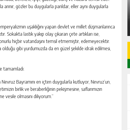
A
SARIÇAM’DA 87 M² 2+1 DAİRE İCRADAN
 arınır, gözler bu duygularla parıldar, eller aynı duygularla
SATILIK
GÜNLÜK HABER AKIŞI
 emperyalizmin uşaklığını yapan devlet ve millet düşmanlarınca
ır. Sokakta lastik yakıp olay çıkaran çete artıkları ise,
n onurlu hiçbir vatandaşını temsil etmemiştir, edemeyecektir.
olduğu gibi yurdumuzda da en güzel şekilde idrak edilmesi,
le tamamladı:
n Nevruz Bayramını en içten duygularla kutluyor, Nevruz’un,
imizin birlik ve beraberliğinin pekişmesine, saflarımızın
ne vesile olmasını diliyorum.”