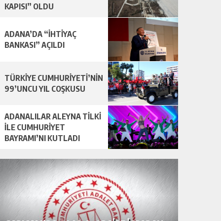
KAPISI” OLDU
ADANA’DA “İHTİYAÇ
BANKASI” AÇILDI
TÜRKİYE CUMHURİYETİ’NİN
99’UNCU YIL COŞKUSU
ADANALILAR ALEYNA TİLKİ
İLE CUMHURİYET
BAYRAMI’NI KUTLADI