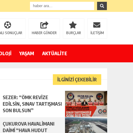
NLI SONUÇLAR
HABER GÖNDER
BURÇLAR
İLETİŞİM
OLOJİ
YAŞAM
AKTÜALİTE
İLGİNİZİ ÇEKEBİLİR
SEZER: “ÖMK REVİZE
EDİLSİN, SINAV TARTIŞMASI
SON BULSUN”
ÇUKUROVA HAVALİMANI
DAİMİ “HAVA HUDUT