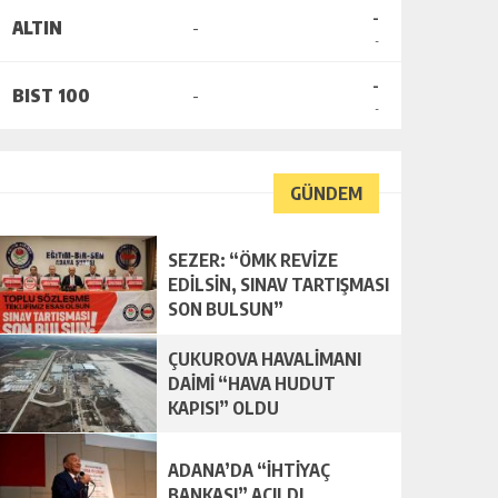
-
ALTIN
-
-
-
BIST 100
-
-
GÜNDEM
SEZER: “ÖMK REVİZE
EDİLSİN, SINAV TARTIŞMASI
SON BULSUN”
ÇUKUROVA HAVALİMANI
DAİMİ “HAVA HUDUT
KAPISI” OLDU
ADANA’DA “İHTİYAÇ
BANKASI” AÇILDI