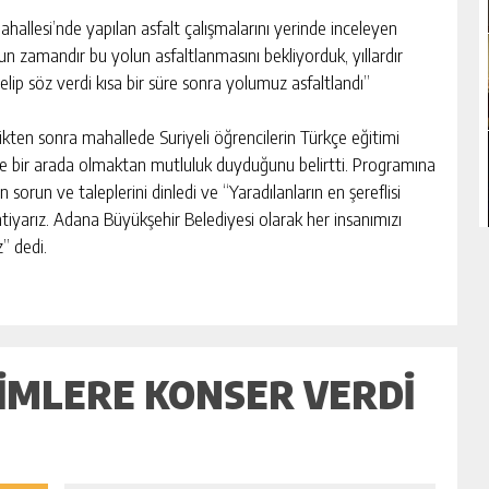
hallesi’nde yapılan asfalt çalışmalarını yerinde inceleyen
un zamandır bu yolun asfaltlanmasını bekliyorduk, yıllardır
lip söz verdi kısa bir süre sonra yolumuz asfaltlandı”
ikten sonra mahallede Suriyeli öğrencilerin Türkçe eğitimi
erle bir arada olmaktan mutluluk duyduğunu belirtti. Programına
sorun ve taleplerini dinledi ve “Yaradılanların en şereflisi
yarız. Adana Büyükşehir Belediyesi olarak her insanımızı
” dedi.
IMLERE KONSER VERDI