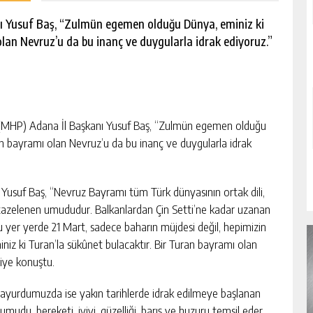
anı Yusuf Baş, “Zulmün egemen olduğu Dünya, eminiz ki
lan Nevruz’u da bu inanç ve duygularla idrak ediyoruz.”
(MHP) Adana İl Başkanı Yusuf Baş, “Zulmün egemen olduğu
an bayramı olan Nevruz’u da bu inanç ve duygularla idrak
usuf Baş, “Nevruz Bayramı tüm Türk dünyasının ortak dili,
yıl tazelenen umududur. Balkanlardan Çin Setti’ne kadar uzanan
 yer yerde 21 Mart, sadece baharın müjdesi değil, hepimizin
z ki Turan’la sükûnet bulacaktır. Bir Turan bayramı olan
diye konuştu.
nayurdumuzda ise yakın tarihlerde idrak edilmeye başlanan
 umudu, bereketi, iyiyi, güzelliği, barış ve huzuru temsil eder.