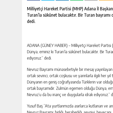
escort
-
Milliyetçi Hareket Partisi (MHP) Adana İl Başk
kartal
Turan’la sükûnet bulacaktır. Bir Turan bayramı o
escort
-
dedi.
maltepe
escort
ADANA (GÜNEY HABER) – Milliyetçi Hareket Partisi 
Dünya, eminiz ki Turan’la sükûnet bulacaktır. Bir Tur
ediyoruz.” dedi.
Nevruz Bayramı münasebetiyle bir mesaj yayınlayan Y
ortak sevinci, ortak coşkusu ve yarınlarla ilgili her 
Dünyanın en geniş coğrafyasında Türklerin var olduğu
ortak bayramıdır. Zulmün egemen olduğu Dünya, emini
Nevruz’u da bu inanç ve duygularla idrak ediyoruz.” 
Yusuf Baş “Ata yurtlarımızda asırlarca kutlanan ve a
Nevruz Bayramı; birliği, beraberliği, sevgiyi, heyecanı,