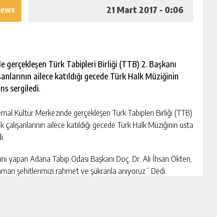
21 Mart 2017 - 0:06
iews
 gerçekleşen Türk Tabipleri Birliği (TTB) 2. Başkanı
şanlarının ailece katıldığı gecede Türk Halk Müziğinin
s sergiledi.
 Kültür Merkezinde gerçekleşen Türk Tabipleri Birliği (TTB)
k çalışanlarının ailece katıldığı gecede Türk Halk Müziğinin usta
i.
sını yapan Adana Tabip Odası Başkanı Doç. Dr. Ali İhsan Ökten,
man şehitlerimizi rahmet ve şükranla anıyoruz.” Dedi.
t Tıp Haftası kutlamalarında sanattan hekim sorunlarına, futbol
sinden mesleğinde 40. yılını dolduran büyüklerimizin onure
adar birçok alanda etkinlik yaptık. Amacımız yoğun ve yorucu