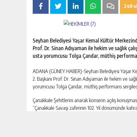
248 v
Seyhan Belediyesi Yaşar Kemal Kültür Merkezinde
Prof. Dr. Sinan Adıyaman ile hekim ve sağlık çalı
usta yorumcusu Tolga Çandar, müthiş performan
ADANA (GÜNEY HABER)-Seyhan Belediyesi Yaşar Kemal
2. Başkanı Prof. Dr. Sinan Adıyaman ile hekim ve sağlı
yorumcusu Tolga Çandar, müthiş performans sergiled
Çanakkale Şehitlerini anarak konserin açılış konuşma
“Çanakkale Savaşı zaferinin 102. Yıl dönümünde kahra
Etkinliklerinden de söz eden Doç. Dr. Ökten, “14 Mar
turnuvasından sinemaya, çocuklarımızın müzik dinleti
edilmesine, şiddet panelimizden fotoğraf sergisine k