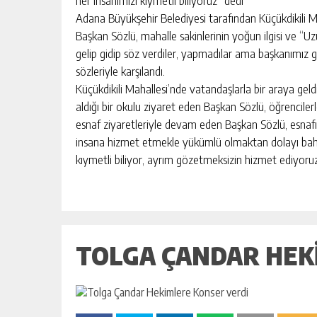
her insanımızı kıymetli biliyoruz” dedi
Adana Büyükşehir Belediyesi tarafından Küçükdikili Ma
Başkan Sözlü, mahalle sakinlerinin yoğun ilgisi ve “Uz
gelip gidip söz verdiler, yapmadılar ama başkanımız ge
sözleriyle karşılandı.
Küçükdikili Mahallesi’nde vatandaşlarla bir araya geld
aldığı bir okulu ziyaret eden Başkan Sözlü, öğrencil
esnaf ziyaretleriyle devam eden Başkan Sözlü, esnafın 
insana hizmet etmekle yükümlü olmaktan dolayı bahti
kıymetli biliyor, ayrım gözetmeksizin hizmet ediyoruz
TOLGA ÇANDAR HEK