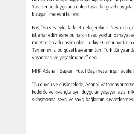
MERSİN ERDEMLİ ‘DE 639 M² ARS
Yürekler bu duygularla dolup taşar, bu güzel duygularla
İCRADAN SATILIK
buluşur.” ifadesini kullandı.
GÜNLÜK HABER AKIŞI
Baş, “Bu vesileyle ifade etmek gerekir ki; Nevruz’un,
istismar edilmesine bu halkın rızası yoktur, olmayacakt
milletimizin asli unsuru olan, Türkiye Cumhuriyeti’ni
Temennimiz, bu güzel bayramın tüm Türk dünyasında 
yaşanması ve yaşatılmasıdır” dedi.
MHP Adana İl Başkanı Yusuf Baş, mesajını şu ifadeler
“Bu duygu ve düşüncelerle, Adanalı vatandaşlarımızı
kederde ve kıvançta aynı duyguları yaşayan aziz millet
sıklaşmasına, sevgi ve saygı bağlarının kuvvetlenmesi