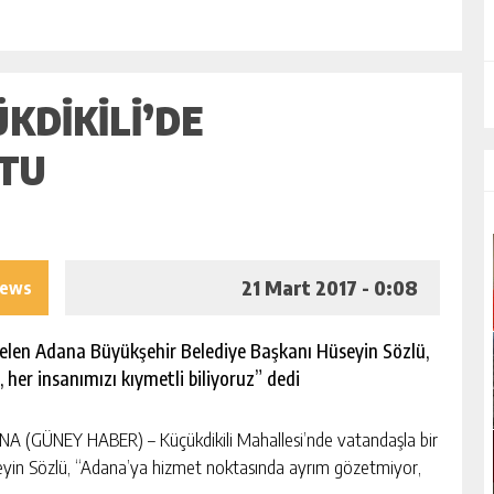
KDIKILI’DE
TU
21 Mart 2017 - 0:08
iews
gelen Adana Büyükşehir Belediye Başkanı Hüseyin Sözlü,
er insanımızı kıymetli biliyoruz” dedi
A (GÜNEY HABER) – Küçükdikili Mahallesi’nde vatandaşla bir
eyin Sözlü, “Adana’ya hizmet noktasında ayrım gözetmiyor,