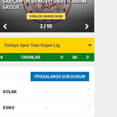
SARIÇAM’DA 80 M² 2+1 DAİRE İCRADAN
SEYHAN’
SATILIK
SATILIK
GÜNLÜK HABER AKIŞI
2
/
10
#
TAKIMLAR
O
AV
P
PİYASALARDA SON DURUM
-
DOLAR
-
-
-
EURO
-
-