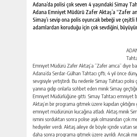
escort
Adana’da polisi çok seven 4 yaşındaki Simay Ta
-
Adana Emniyet Müdürü Zafer Aktaş’a “Zafer amc
kartal
escort
Simay’ı sevip ona polis oyuncak bebeği ve çeşitli 
-
adamlardan koruduğu için çok sevdiğini, büyüyünc
maltepe
escort
ADANA
Tahta
Emniyet Müdürü Zafer Aktaş’a “Zafer amca” diye bağ
Adana’da Serdar-Gülhan Tahtacı çifti, 4 yıl önce dünya
sevgisiyle yetiştirdi. Bu nedenle Simay Tahtacı polis
yanına gidip onlarla sohbet eden minik Simay geçtiği
Emniyet Müdürlüğüne gitti. Simay Tahtacı emniyet b
Aktaş’ın bir programa gitmek üzere kapıdan çıktığını
emniyet müdürünün kucağına atladı. Aktaş minik Sim
ismini sorduktan sonra polise aşık olmasından çok m
hediyeler verdi. Aktaş aileye de böyle içinde vatan sevg
daha sonra programa gitmek üzere ayrıldı. Ancak mini