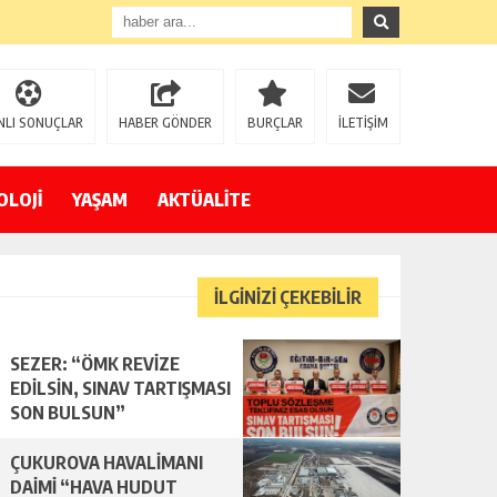
NLI SONUÇLAR
HABER GÖNDER
BURÇLAR
İLETİŞİM
OLOJİ
YAŞAM
AKTÜALİTE
İLGİNİZİ ÇEKEBİLİR
SEZER: “ÖMK REVİZE
EDİLSİN, SINAV TARTIŞMASI
SON BULSUN”
ÇUKUROVA HAVALİMANI
DAİMİ “HAVA HUDUT