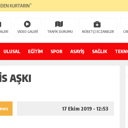
NDEN KURTARIN”
CANAVARI YEDİ
LMAZ”
ALERİ
VIDEO GALERİ
TRAFİK DURUMU
NÖBETÇİ ECZANELER
CA
A ÇEVİRİYOR
ZIN YENİ GÖZDESİ OLACAK”
ULUSAL
EĞİTİM
SPOR
ASAYİŞ
SAĞLIK
TEKN
 AÇILDI
İS AŞKI
PATILMAYACAĞINI KAMUOYUNA AÇIKLAYIN”
NDE DURMAYA DAVET EDİYORUZ”
ÖDÜLÜ”
17 Ekim 2019 - 12:53
iews