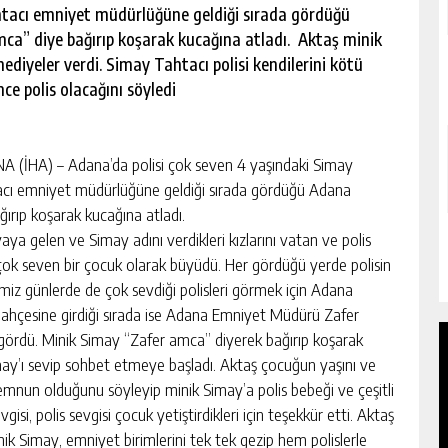
htacı emniyet müdürlüğüne geldiği sırada gördüğü
a” diye bağırıp koşarak kucağına atladı. Aktaş minik
hediyeler verdi. Simay Tahtacı polisi kendilerini kötü
e polis olacağını söyledi
 (İHA) – Adana’da polisi çok seven 4 yaşındaki Simay
cı emniyet müdürlüğüne geldiği sırada gördüğü Adana
ırıp koşarak kucağına atladı.
ya gelen ve Simay adını verdikleri kızlarını vatan ve polis
i çok seven bir çocuk olarak büyüdü. Her gördüğü yerde polisin
miz günlerde de çok sevdiği polisleri görmek için Adana
ahçesine girdiği sırada ise Adana Emniyet Müdürü Zafer
 gördü. Minik Simay “Zafer amca” diyerek bağırıp koşarak
ay’ı sevip sohbet etmeye başladı. Aktaş çocuğun yaşını ve
emnun olduğunu söyleyip minik Simay’a polis bebeği ve çeşitli
isi, polis sevgisi çocuk yetiştirdikleri için teşekkür etti. Aktaş
k Simay, emniyet birimlerini tek tek gezip hem polislerle