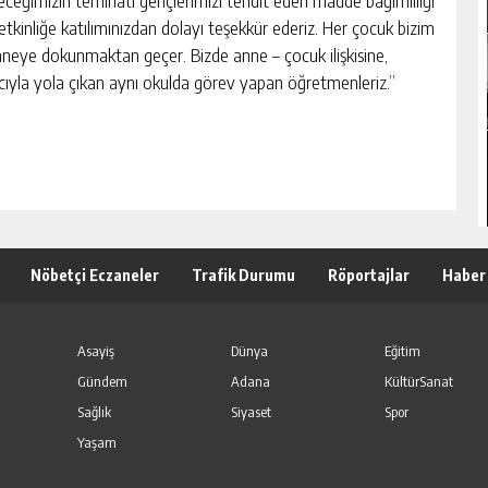
eleceğimizin teminatı gençlerimizi tehdit eden madde bağımlılığı
tkinliğe katılımınızdan dolayı teşekkür ederiz. Her çocuk bizim
anneye dokunmaktan geçer. Bizde anne – çocuk ilişkisine,
macıyla yola çıkan aynı okulda görev yapan öğretmenleriz.”
Nöbetçi Eczaneler
Trafik Durumu
Röportajlar
Haber
Asayiş
Dünya
Eğitim
Gündem
Adana
KültürSanat
Sağlık
Siyaset
Spor
Yaşam