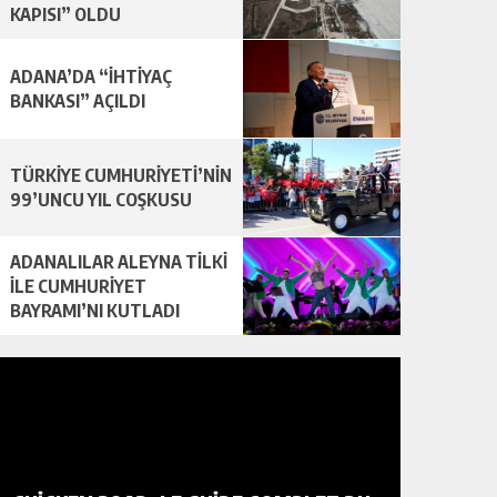
KAPISI” OLDU
ADANA’DA “İHTİYAÇ
BANKASI” AÇILDI
TÜRKİYE CUMHURİYETİ’NİN
99’UNCU YIL COŞKUSU
ADANALILAR ALEYNA TİLKİ
İLE CUMHURİYET
BAYRAMI’NI KUTLADI