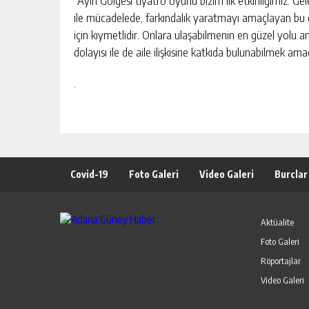
”Ayın Gölgesi tiyatro oyunu bizim ilk etkinliğimiz. G
ile mücadelede, farkındalık yaratmayı amaçlayan bu e
için kıymetlidir. Onlara ulaşabilmenin en güzel yolu 
dolayısı ile de aile ilişkisine katkıda bulunabilmek a
.
Covid-19
Foto Galeri
Video Galeri
Burclar
Aktüalite
Foto Galeri
Röportajlar
Video Galeri