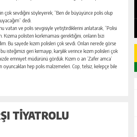
EDEN
CHICKEN ROAD: LE MANUEL COMPLET
DU GAME DE CASINO TACTIQUE
için çok sevdiğini söyleyerek, “Ben de büyüyünce polis olup
ruyacağım” dedi.
GÜNLÜK HABER AKIŞI
vatan ve polis sevgisiyle yetiştirdiklerini anlatarak, “Polisi
 Kızıma polisten korkmaması gerektiğini, onların bizi
m. Bu sayede kızım polisleri çok sevdi. Onları nerede görse
 isteğimizi geri kırmayıp, karşılık verince kızım polisleri çok
imizde emniyet müdürünü gördük. Kızım o an ‘Zafer amca’
 oyuncakları hep polis malzemeleri. Cop, telsiz, kelepçe bile
ŞI TİYATROLU