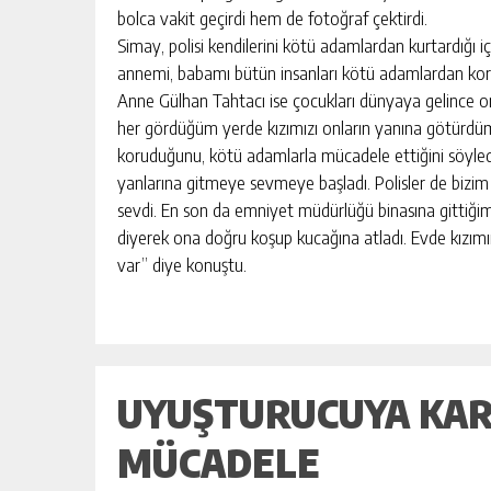
BAHÇE’DE 2 KATLI BİNA MAHKEM
bolca vakit geçirdi hem de fotoğraf çektirdi.
SATILIK
Simay, polisi kendilerini kötü adamlardan kurtardığı 
annemi, babamı bütün insanları kötü adamlardan ko
GÜNLÜK HABER AKIŞI
Anne Gülhan Tahtacı ise çocukları dünyaya gelince onu 
her gördüğüm yerde kızımızı onların yanına götürdüm.
koruduğunu, kötü adamlarla mücadele ettiğini söyledi
yanlarına gitmeye sevmeye başladı. Polisler de bizim bu
sevdi. En son da emniyet müdürlüğü binasına gittiğ
diyerek ona doğru koşup kucağına atladı. Evde kızımın
var” diye konuştu.
UYUŞTURUCUYA KAR
MÜCADELE