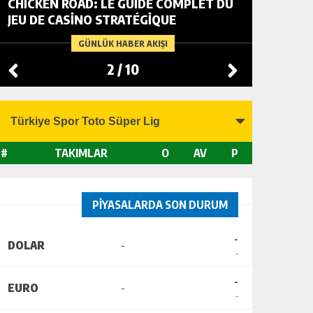
CHICKEN ROAD: LE GUIDE COMPLET DU
FOWL R
JEU DE CASINO STRATÉGIQUE
TACTIC
CHANGI
GÜNLÜK HABER AKIŞI
2
/
10
#
TAKIMLAR
O
AV
P
PİYASALARDA SON DURUM
-
DOLAR
-
-
-
EURO
-
-