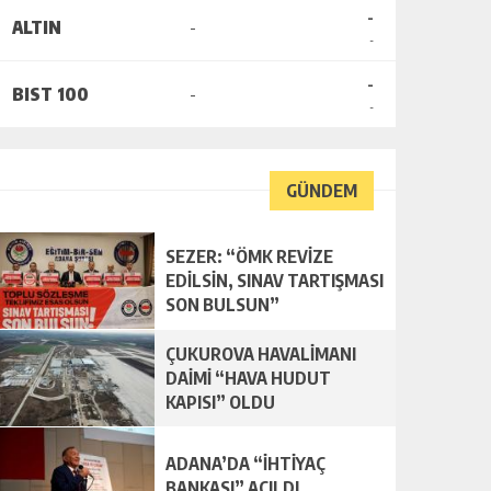
-
ALTIN
-
-
-
BIST 100
-
-
GÜNDEM
SEZER: “ÖMK REVİZE
EDİLSİN, SINAV TARTIŞMASI
SON BULSUN”
ÇUKUROVA HAVALİMANI
DAİMİ “HAVA HUDUT
KAPISI” OLDU
ADANA’DA “İHTİYAÇ
BANKASI” AÇILDI