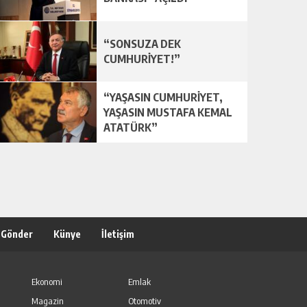
“SONSUZA DEK
CUMHURİYET!”
“YAŞASIN CUMHURİYET,
YAŞASIN MUSTAFA KEMAL
ATATÜRK”
 Gönder
Künye
İletişim
Ekonomi
Emlak
Magazin
Otomotiv