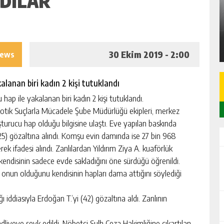
ADILAR
A
SARIÇAM’DA 87 M² 2+1 DAİRE İCRADAN
SATILIK
GÜNLÜK HABER AKIŞI
30 Ekim 2019 - 2:00
iews
lanan biri kadın 2 kişi tutuklandı
p ile yakalanan biri kadın 2 kişi tutuklandı.
otik Suçlarla Mücadele Şube Müdürlüğü ekipleri, merkez
turucu hap olduğu bilgisine ulaştı. Eve yapılan baskında
25) gözaltına alındı. Komşu evin damında ise 27 bin 968
rek ifadesi alındı. Zanlılardan Yıldırım Ziya A. kuaförlük
ı kendisinin sadece evde sakladığını öne sürdüğü öğrenildi.
ın onun olduğunu kendisinin hapları dama attığını söylediği
 iddiasıyla Erdoğan T.’yi (42) gözaltına aldı. Zanlının
dliyeye sevk edildi. Nöbetçi Sulh Ceza Hakimliğine çıkartılan