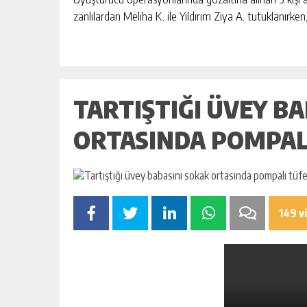
zanlılardan Meliha K. ile Yıldırım Ziya A. tutuklanırke
TARTIŞTIĞI ÜVEY B
ORTASINDA POMPAL
149 v