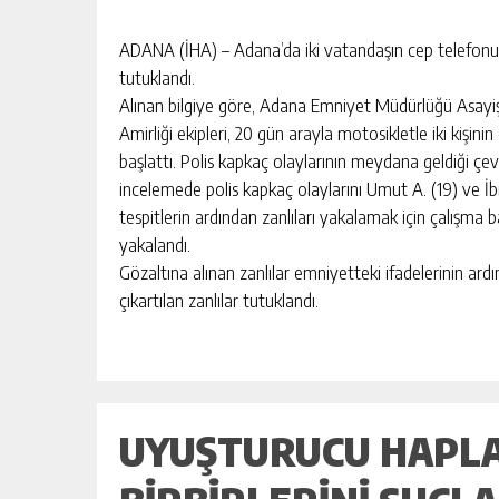
escort
-
kartal
ADANA (İHA) – Adana’da iki vatandaşın cep telefonunu
escort
tutuklandı.
-
Alınan bilgiye göre, Adana Emniyet Müdürlüğü Asayiş 
maltepe
Amirliği ekipleri, 20 gün arayla motosikletle iki kişini
escort
başlattı. Polis kapkaç olaylarının meydana geldiği çe
incelemede polis kapkaç olaylarını Umut A. (19) ve İbra
tespitlerin ardından zanlıları yakalamak için çalışma b
yakalandı.
Gözaltına alınan zanlılar emniyetteki ifadelerinin ard
çıkartılan zanlılar tutuklandı.
UYUŞTURUCU HAPLA