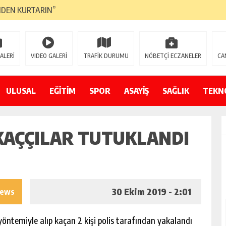
NDEN KURTARIN”
CANAVARI YEDİ
LMAZ”
ALERİ
VIDEO GALERİ
TRAFİK DURUMU
NÖBETÇİ ECZANELER
CA
A ÇEVİRİYOR
ZIN YENİ GÖZDESİ OLACAK”
ULUSAL
EĞİTİM
SPOR
ASAYİŞ
SAĞLIK
TEKN
 AÇILDI
KAÇÇILAR TUTUKLANDI
PATILMAYACAĞINI KAMUOYUNA AÇIKLAYIN”
NDE DURMAYA DAVET EDİYORUZ”
ÖDÜLÜ”
30 Ekim 2019 - 2:01
iews
öntemiyle alıp kaçan 2 kişi polis tarafından yakalandı