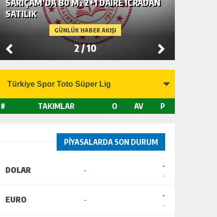
SARIÇAM’DA 80 M² 2+1 DAİRE İCRADAN
SEYHAN’
SATILIK
SATILIK
GÜNLÜK HABER AKIŞI
2
/
10
#
TAKIMLAR
O
AV
P
PİYASALARDA SON DURUM
-
DOLAR
-
-
-
EURO
-
-