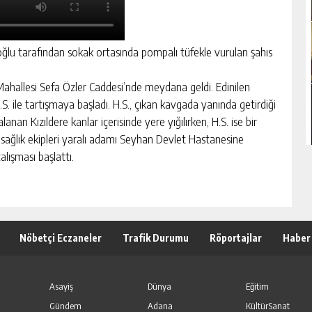
 oğlu tarafından sokak ortasında pompalı tüfekle vurulan şahıs
Mahallesi Sefa Özler Caddesi’nde meydana geldi. Edinilen
 H.S. ile tartışmaya başladı. H.S., çıkan kavgada yanında getirdiği
nan Kızıldere kanlar içerisinde yere yığılırken, H.S. ise bir
n sağlık ekipleri yaralı adamı Seyhan Devlet Hastanesine
çalışması başlattı.
Nöbetçi Eczaneler
Trafik Durumu
Röportajlar
Haber
Asayiş
Dünya
Eğitim
Gündem
Adana
KültürSanat