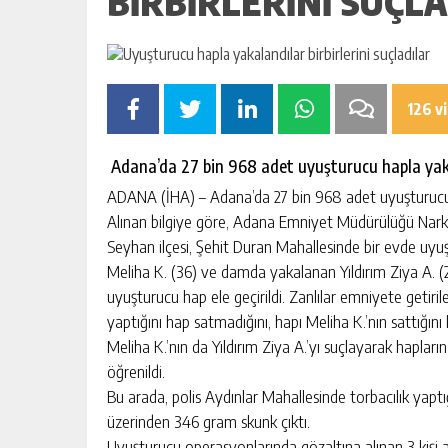
BIRBIRLERINI SUÇL
MERSİN ERDEMLİ ‘DE 639 M² ARS
İCRADAN SATILIK
GÜNLÜK HABER AKIŞI
126 v
Adana’da 27 bin 968 adet uyuşturucu hapla yaka
ADANA (İHA) – Adana’da 27 bin 968 adet uyuşturucu ha
Alınan bilgiye göre, Adana Emniyet Müdürülüğü Nark
Seyhan ilçesi, Şehit Duran Mahallesinde bir evde uyuş
Meliha K. (36) ve damda yakalanan Yıldırım Ziya A. (
uyuşturucu hap ele geçirildi. Zanlılar emniyete getirile
yaptığını hap satmadığını, hapı Meliha K.’nın sattığın
Meliha K.’nın da Yıldırım Ziya A.’yı suçlayarak haplar
öğrenildi.
Bu arada, polis Aydınlar Mahallesinde torbacılık yaptığı
üzerinden 346 gram skunk çıktı.
Uyuşturucu operasyonlarında gözaltına alınan 3 kişi a