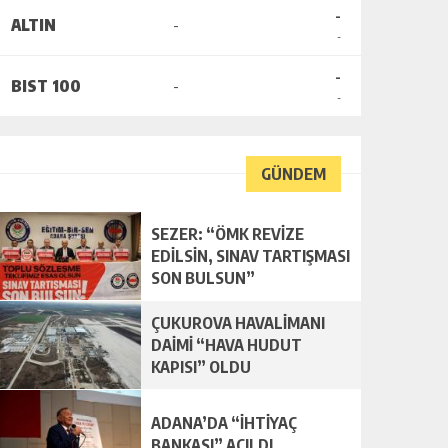
-
ALTIN
-
-
-
BIST 100
-
-
GÜNDEM
SEZER: “ÖMK REVİZE
EDİLSİN, SINAV TARTIŞMASI
SON BULSUN”
ÇUKUROVA HAVALİMANI
DAİMİ “HAVA HUDUT
KAPISI” OLDU
ADANA’DA “İHTİYAÇ
BANKASI” AÇILDI