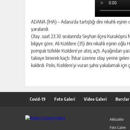
ADANA (İHA) – Adana’da tartıştığı dini nikahlı eşinin
yaralandı.
Olay, saat 23.30 sıralarında Seyhan ilçesi Kuruköprü 
bilgiye göre, Ali Kızıldere (35) dini nikahlı eşinin oğlu
pompalı tüfekle Kızıldere’ye ateş açtı. Ayağından yarala
taksiye binerek kaçtı. İhbar üzerine olay yerine gele
kaldırdı. Polis, Kızıldere’yi vuran şahsı yakalamak için 
Covid-19
Foto Galeri
Video Galeri
Burclar
Aktüalite
Foto Galeri