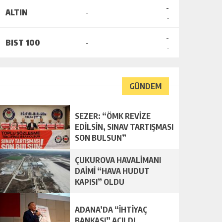
-
ALTIN
-
-
-
BIST 100
-
-
GÜNDEM
SEZER: “ÖMK REVİZE
EDİLSİN, SINAV TARTIŞMASI
SON BULSUN”
ÇUKUROVA HAVALİMANI
DAİMİ “HAVA HUDUT
KAPISI” OLDU
ADANA’DA “İHTİYAÇ
BANKASI” AÇILDI