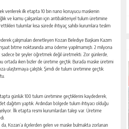
ek verilerek ilk etapta 10 bin nano koruyucu maskenin
ık ve kamu çalışanları için antibakteriyel tulum üretimine
ttikleri tulumlar kısa sürede ihtiyaç sahibi kurumlara teslim
ederek çalışmaları denetleyen Kozan Belediye Başkanı Kazım
 inşaat bitme noktasında ama ödeme yapılmamıştı. 2 milyona
 sadece bir şeyler öğretmek değil üretmekti. Zor günlerde,
umu ortada iken bizler de üretime geçtik. Burada maske üretimi
a ulaştırmaya çalıştık. Şimdi de tulum üretimine geçtik.
tu.
tapta günlük 100 tulum üretimine geçtiklerini kaydederek,
 adet dağıtım yaptık. Ardından bölgede tulum ihtiyacı olduğu
er geliyor. İlk etapta resmi kurumlardan talep var. Üretime
di.
da, Kozan’a ilçelerden gelen ve maske bulmakta zorlanan