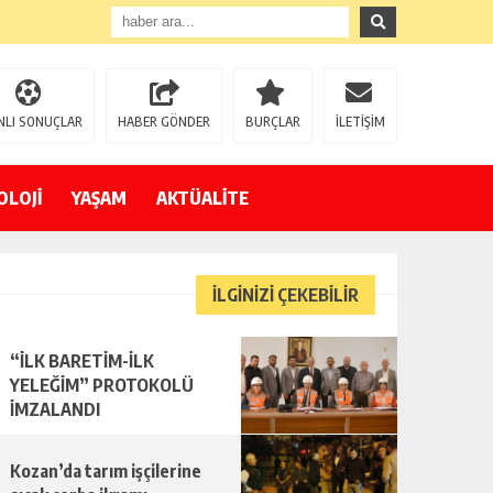
NLI SONUÇLAR
HABER GÖNDER
BURÇLAR
İLETİŞİM
OLOJİ
YAŞAM
AKTÜALİTE
İLGİNİZİ ÇEKEBİLİR
“İLK BARETİM-İLK
YELEĞİM” PROTOKOLÜ
İMZALANDI
Kozan’da tarım işçilerine