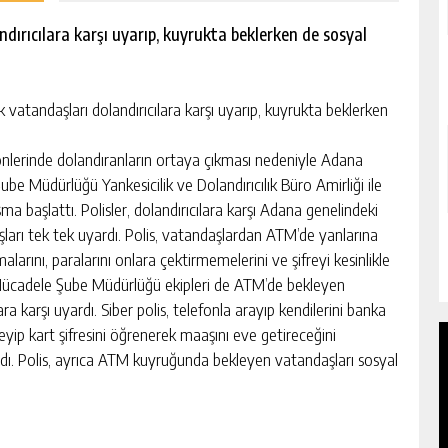
dırıcılara karşı uyarıp, kuyrukta beklerken de sosyal
vatandaşları dolandırıcılara karşı uyarıp, kuyrukta beklerken
önlerinde dolandıranların ortaya çıkması nedeniyle Adana
be Müdürlüğü Yankesicilik ve Dolandırıcılık Büro Amirliği ile
a başlattı. Polisler, dolandırıcılara karşı Adana genelindeki
arı tek tek uyardı. Polis, vatandaşlardan ATM’de yanlarına
arını, paralarını onlara çektirmemelerini ve şifreyi kesinlikle
 Mücadele Şube Müdürlüğü ekipleri de ATM’de bekleyen
ra karşı uyardı. Siber polis, telefonla arayıp kendilerini banka
eyip kart şifresini öğrenerek maaşını eve getireceğini
ı. Polis, ayrıca ATM kuyruğunda bekleyen vatandaşları sosyal