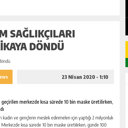
EDEN
CHICKEN ROAD: LE MANUEL COMPLET
DU GAME DE CASINO TACTIQUE
GÜNLÜK HABER AKIŞI
M SAĞLIKÇILARI
RIKAYA DÖNDÜ
23 Nisan 2020 - 1:10
iews
 geçirilen merkezde kısa sürede 10 bin maske üretilirken,
dı
kadın ve gençlerin meslek edinmeleri için yaptığı 2 milyonluk
 Merkezde kısa sürede 10 bin maske üretilirken, günde 100