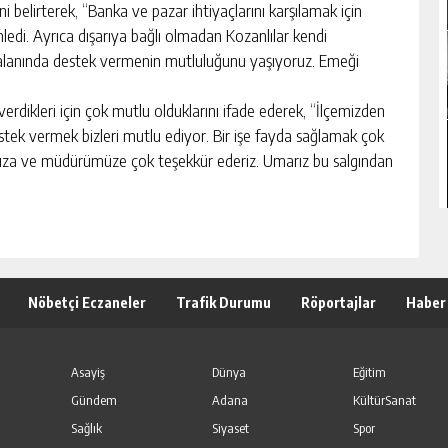
 belirterek, “Banka ve pazar ihtiyaçlarını karşılamak için
edi. Ayrıca dışarıya bağlı olmadan Kozanlılar kendi
ık alanında destek vermenin mutluluğunu yaşıyoruz. Emeği
verdikleri için çok mutlu olduklarını ifade ederek, “İlçemizden
stek vermek bizleri mutlu ediyor. Bir işe fayda sağlamak çok
mıza ve müdürümüze çok teşekkür ederiz. Umarız bu salgından
Nöbetçi Eczaneler
Trafik Durumu
Röportajlar
Haber
Asayiş
Dünya
Eğitim
Gündem
Adana
KültürSanat
Sağlık
Siyaset
Spor