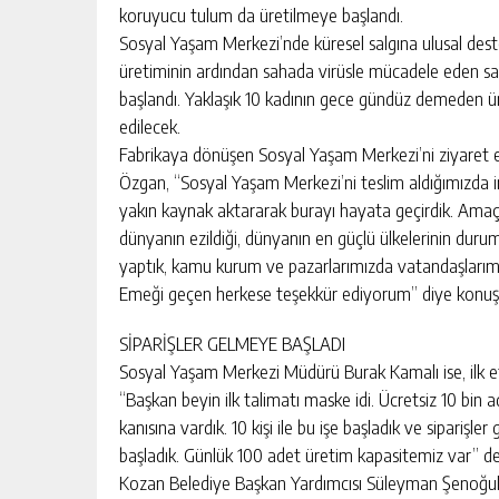
koruyucu tulum da üretilmeye başlandı.
Sosyal Yaşam Merkezi’nde küresel salgına ulusal dest
üretiminin ardından sahada virüsle mücadele eden sağl
başlandı. Yaklaşık 10 kadının gece gündüz demeden üre
edilecek.
Fabrikaya dönüşen Sosyal Yaşam Merkezi’ni ziyaret 
Özgan, “Sosyal Yaşam Merkezi’ni teslim aldığımızda
yakın kaynak aktararak burayı hayata geçirdik. Amaç
dünyanın ezildiği, dünyanın en güçlü ülkelerinin dur
yaptık, kamu kurum ve pazarlarımızda vatandaşlarımız
Emeği geçen herkese teşekkür ediyorum” diye konuş
SİPARİŞLER GELMEYE BAŞLADI
Sosyal Yaşam Merkezi Müdürü Burak Kamalı ise, ilk e
“Başkan beyin ilk talimatı maske idi. Ücretsiz 10 bin
kanısına vardık. 10 kişi ile bu işe başladık ve siparişl
başladık. Günlük 100 adet üretim kapasitemiz var” de
Kozan Belediye Başkan Yardımcısı Süleyman Şenoğul 