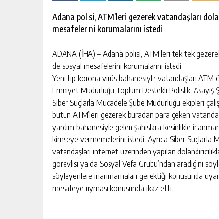
escort
-
Adana polisi, ATM’leri gezerek vatandaşları dolan
kartal
mesafelerini korumalarını istedi
escort
-
maltepe
ADANA (İHA) – Adana polisi, ATM’leri tek tek gezerek 
escort
de sosyal mesafelerini korumalarını istedi.
Yeni tip korona virüs bahanesiyle vatandaşları ATM 
Emniyet Müdürlüğü Toplum Destekli Polislik, Asayiş Şu
Siber Suçlarla Mücadele Şube Müdürlüğü ekipleri çalışm
bütün ATM’leri gezerek buradan para çeken vatandaşl
yardım bahanesiyle gelen şahıslara kesinlikle inanmamal
kimseye vermemelerini istedi. Ayrıca Siber Suçlarla
vatandaşları internet üzerinden yapılan dolandırıcılıkla
görevlisi ya da Sosyal Vefa Grubu’ndan aradığını söyl
söyleyenlere inanmamaları gerektiği konusunda uyard
mesafeye uyması konusunda ikaz etti.