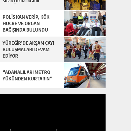
sıcak çorba ikramı
POLİS KAN VERİP, KÖK
HÜCRE VE ORGAN
BAĞIŞINDA BULUNDU
YÜREĞİR’DE AKŞAM ÇAYI
BULUŞMALARI DEVAM
EDİYOR
“ADANALILARI METRO
YÜKÜNDEN KURTARIN”