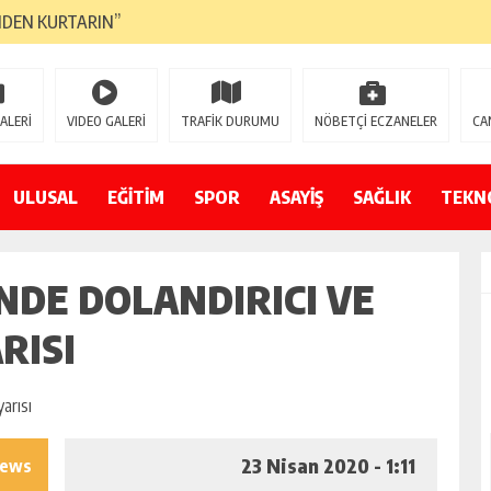
NDEN KURTARIN”
CANAVARI YEDİ
LMAZ”
ALERİ
VIDEO GALERİ
TRAFİK DURUMU
NÖBETÇİ ECZANELER
CA
A ÇEVİRİYOR
ZIN YENİ GÖZDESİ OLACAK”
ULUSAL
EĞİTİM
SPOR
ASAYİŞ
SAĞLIK
TEKN
 AÇILDI
NDE DOLANDIRICI VE
PATILMAYACAĞINI KAMUOYUNA AÇIKLAYIN”
NDE DURMAYA DAVET EDİYORUZ”
RISI
ÖDÜLÜ”
23 Nisan 2020 - 1:11
iews