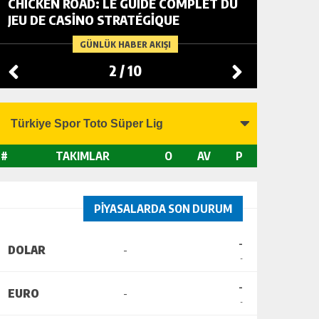
CHICKEN ROAD: LE GUIDE COMPLET DU
FOWL R
JEU DE CASINO STRATÉGIQUE
TACTIC
CHANGI
GÜNLÜK HABER AKIŞI
2
/
10
#
TAKIMLAR
O
AV
P
PİYASALARDA SON DURUM
-
DOLAR
-
-
-
EURO
-
-