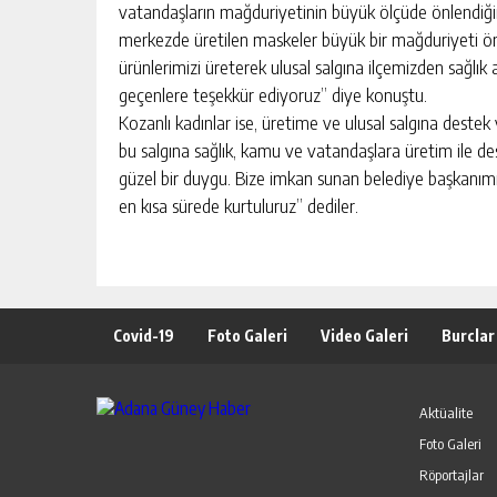
vatandaşların mağduriyetinin büyük ölçüde önlendiğini
merkezde üretilen maskeler büyük bir mağduriyeti önl
ürünlerimizi üreterek ulusal salgına ilçemizden sağl
geçenlere teşekkür ediyoruz” diye konuştu.
Kozanlı kadınlar ise, üretime ve ulusal salgına destek 
bu salgına sağlık, kamu ve vatandaşlara üretim ile de
güzel bir duygu. Bize imkan sunan belediye başkanı
en kısa sürede kurtuluruz” dediler.
Covid-19
Foto Galeri
Video Galeri
Burclar
Aktüalite
Foto Galeri
Röportajlar