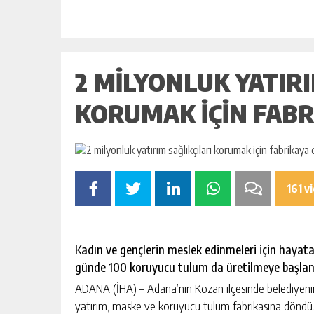
BAHÇE’DE 2 KATLI BİNA MAHKEM
SATILIK
GÜNLÜK HABER AKIŞI
2 MILYONLUK YATIRI
KORUMAK IÇIN FAB
161 v
Kadın ve gençlerin meslek edinmeleri için hayata
günde 100 koruyucu tulum da üretilmeye başlan
ADANA (İHA) – Adana’nın Kozan ilçesinde belediyenin 
yatırım, maske ve koruyucu tulum fabrikasına döndü.